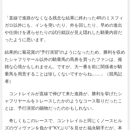
「直線で進路がなくなる残念な結果に終わった4Rのミスフィ
ガロ以外にも、インを突いたり、外を回したり、早めの進出
や仕掛けを遅らせたりの試行錯誤が見え隠れした騎乗内容だ
ったように思います。
結果的に菊花賞の”予行演習”のようになったため、勝利を収め
たシャフリヤール以外の騎乗馬の馬券を買ったファンは、複
雑な心境かもしれません。ですが、大一番を前に関係者が騎
乗馬を用意することは珍しくないですからね……」（競馬記
者）
コントレイルが直線で伸びて来た進路が、勝利を挙げたシ
ャフリヤールをトレースしたかのようなコース取りだったこ
とは、予行演習の賜物だったのかもしれない。
奇しくもこのレースで、コントレイルと同じくノースヒル
ズのヴィヴァンを負かす”KYぶり”を見せた福永騎手だが、本