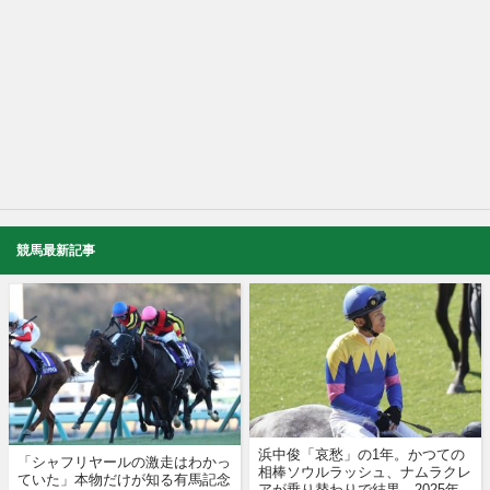
競馬最新記事
浜中俊「哀愁」の1年。かつての
「シャフリヤールの激走はわかっ
相棒ソウルラッシュ、ナムラクレ
ていた」本物だけが知る有馬記念
アが乗り替わりで結果…2025年