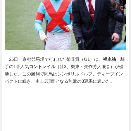
25日、京都競馬場で行われた菊花賞（G1）は、
福永祐一
騎
手の1番人気
コントレイル
（牡3、栗東・矢作芳人厩舎）が優
勝した。この勝利で同馬はシンボリルドルフ、ディープイン
パクトに続き、史上3頭目となる無敗の3冠馬に輝いた。