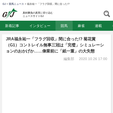
GJ
>
競馬ニュース
>
福永祐一「フラグ回収」間に合った!?
GJ
S
真剣勝負の真実に切り込む
ニュースサイトGJ
新着記事
インタビュー
競馬
麻雀
連載
JRA福永祐一「フラグ回収」間に合った!? 菊花賞
（G1）コントレイル無事三冠は「完璧」シミュレーシ
ョンのおかげか……偉業前に「紙一重」の大失態
編集部
2020.10.26 17:00