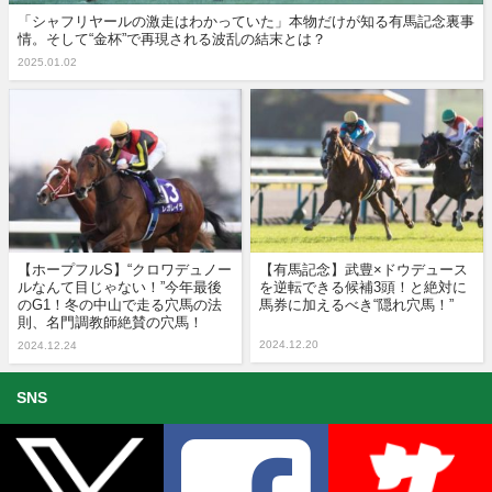
「シャフリヤールの激走はわかっていた」本物だけが知る有馬記念裏事
情。そして“金杯”で再現される波乱の結末とは？
2025.01.02
【ホープフルS】“クロワデュノー
【有馬記念】武豊×ドウデュース
ルなんて目じゃない！”今年最後
を逆転できる候補3頭！と絶対に
のG1！冬の中山で走る穴馬の法
馬券に加えるべき“隠れ穴馬！”
則、名門調教師絶賛の穴馬！
2024.12.20
2024.12.24
SNS