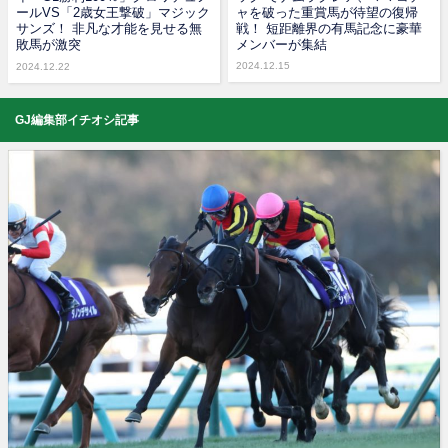
ールVS「2歳女王撃破」マジック
ャを破った重賞馬が待望の復帰
サンズ！ 非凡な才能を見せる無
戦！ 短距離界の有馬記念に豪華
敗馬が激突
メンバーが集結
2024.12.15
2024.12.22
GJ編集部イチオシ記事