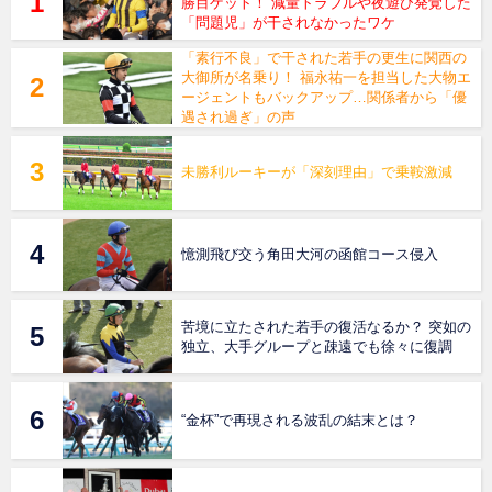
勝目ゲット！ 減量トラブルや夜遊び発覚した
「問題児」が干されなかったワケ
「素行不良」で干された若手の更生に関西の
大御所が名乗り！ 福永祐一を担当した大物エ
ージェントもバックアップ…関係者から「優
遇され過ぎ」の声
未勝利ルーキーが「深刻理由」で乗鞍激減
憶測飛び交う角田大河の函館コース侵入
苦境に立たされた若手の復活なるか？ 突如の
独立、大手グループと疎遠でも徐々に復調
“金杯”で再現される波乱の結末とは？