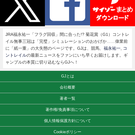
JRA福永祐一「フラグ回収」間に合った!? 菊花賞（G1）コントレ
イル無事三冠は「完璧」シミュレーションのおかげか……偉業前
に「紙一重」の大失態のページです。GJは、競馬、
福永祐一
,
コ
ントレイル
の最新ニュースをファンにいち早くお届けします。ギ
ャンブルの本質に切り込むならGJへ！
GJとは
会社概要
著者一覧
著作権/免責事項について
個人情報保護方針について
Cookieポリシー