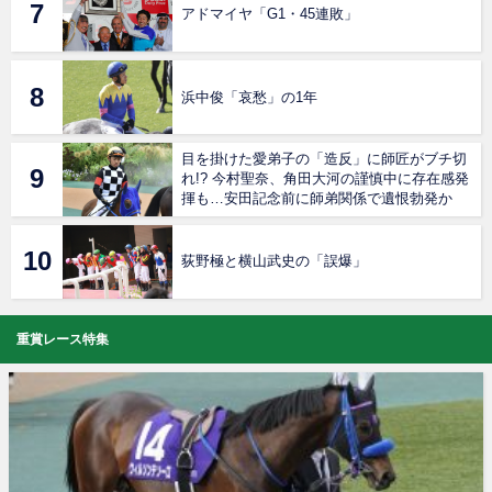
アドマイヤ「G1・45連敗」
浜中俊「哀愁」の1年
目を掛けた愛弟子の「造反」に師匠がブチ切
れ!? 今村聖奈、角田大河の謹慎中に存在感発
揮も…安田記念前に師弟関係で遺恨勃発か
荻野極と横山武史の「誤爆」
重賞レース特集