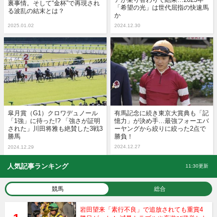
裏事情。そして“金杯”で再現され
「希望の光」は世代屈指の快速馬
る波乱の結末とは？
か
2025.01.02
2024.12.30
皐月賞（G1）クロワデュノール
有馬記念に続き東京大賞典も「記
「1強」に待った!? 「強さが証明
憶力」が決め手…最強フォーエバ
された」川田将雅も絶賛した3戦3
ーヤングから絞りに絞った2点で
勝馬
勝負！
2024.12.27
2024.12.29
人気記事ランキング
11:30更新
競馬
総合
岩田望来「素行不良」で追放されても重賞4