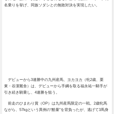
名乗りを挙げ、同族ソダシとの無敗対決を実現したい。
デビューから3連勝中の九州産馬、
ヨカヨカ
（牝2歳、栗
東・谷潔厩舎）は、デビューから手綱を取る福永祐一騎手が
引き続き騎乗し、4連勝を狙う。
前走のひまわり賞（OP）は九州産馬限定の一戦。2歳牝馬
ながら、57kgという異例の“酷量”を背負ったが、逃げて3馬身