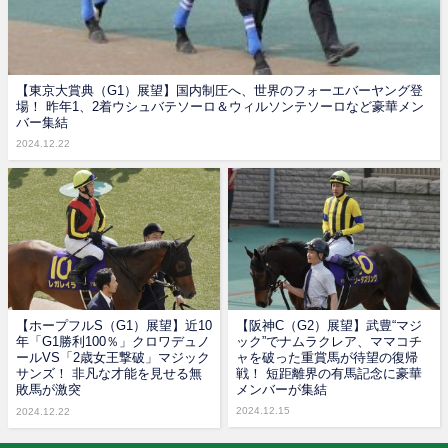
【東京大賞典（G1）展望】国内制圧へ、世界のフォーエバーヤング登
場！ 昨年1、2着ウシュバテソーロ＆ウィルソンテソーロなど豪華メン
バー集結
2024.12.22
【ホープフルS（G1）展望】近10
【阪神C（G2）展望】武豊“マジ
年「G1勝利100％」クロワデュノ
ック”でナムラクレア、ママコチ
ールVS「2歳女王撃破」マジック
ャを破った重賞馬が待望の復帰
サンズ！ 非凡な才能を見せる無
戦！ 短距離界の有馬記念に豪華
敗馬が激突
メンバーが集結
2024.12.15
2024.12.22