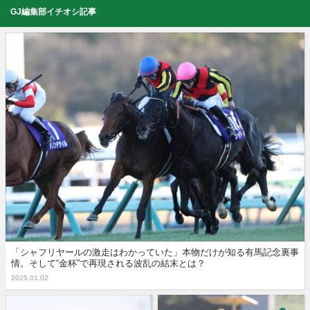
GJ編集部イチオシ記事
「シャフリヤールの激走はわかっていた」本物だけが知る有馬記念裏事
情。そして“金杯”で再現される波乱の結末とは？
2025.01.02