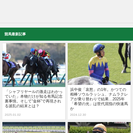
競馬最新記事
浜中俊「哀愁」の1年。かつての
「シャフリヤールの激走はわかっ
相棒ソウルラッシュ、ナムラクレ
ていた」本物だけが知る有馬記念
アが乗り替わりで結果…2025年
裏事情。そして“金杯”で再現され
「希望の光」は世代屈指の快速馬
る波乱の結末とは？
か
2025.01.02
2024.12.30