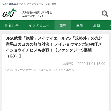
GJ
>
競馬ニュース
>
ファンタジーS（G3）展望
GJ
S
真剣勝負の真実に切り込む
ニュースサイトGJ
新着記事
インタビュー
競馬
麻雀
連載
JRA武豊「絶賛」メイケイエールVS「規格外」の九州
産馬ヨカヨカの無敗対決！ メイショウマンボの初仔メ
イショウイチヒメも参戦！【ファンタジーS展望
（G3）】
編集部
2020.11.01 15:00
#ファンタジーステークス
#ヨカヨカ
#メイケイエール