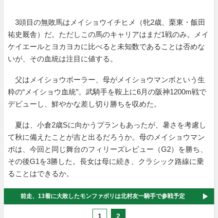
3頭目の無敗馬はメイショウイチヒメ（牝2歳、栗東・飯田
祐史厩舎）だ。ただしこの馬のキャリアはまだ1戦のみ。メイ
ケイエールとヨカヨカに比べると未知数であることは否めな
いが、その血統は注目に値する。
父はメイショウボーラー、母がメイショウマンボという生
粋の“メイショウ血統”。武騎手を鞍上に6月の阪神1200m戦で
デビューし、鮮やかな差し切り勝ちを収めた。
夏は、小倉2歳Sに向かうプランもあったが、暑さを考慮し
て秋に備えたことが吉と出るだろうか。母のメイショウマン
ボは、今回と同じ舞台のフィリーズレビュー（G2）を勝ち、
その後G1を3勝した。長女は母に続き、クラシック路線に乗
ることはできるか。
前走、13着に大敗したモンファボリは北村友一騎手で参戦予定
1
2