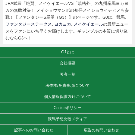
JRA武豊「絶賛」メイケイエールVS「規格外」の九州産馬ヨカヨ
カの無敗対決！ メイショウマンボの初仔メイショウイチヒメも参
戦！【ファンタジーS展望（G3）】のページです。GJは、競馬、
ファンタジーステークス
,
ヨカヨカ
,
メイケイエール
の最新ニュー
スをファンにいち早くお届けします。ギャンブルの本質に切り込
むならGJへ！
GJとは
会社概要
著者一覧
著作権/免責事項について
個人情報保護方針について
Cookieポリシー
競馬予想比較メディア
記事へのお問い合わせ
広告のお問い合わせ