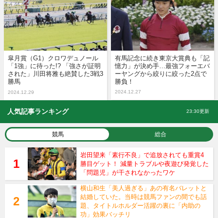
皐月賞（G1）クロワデュノール
有馬記念に続き東京大賞典も「記
「1強」に待った!? 「強さが証明
憶力」が決め手…最強フォーエバ
された」川田将雅も絶賛した3戦3
ーヤングから絞りに絞った2点で
勝馬
勝負！
2024.12.27
2024.12.29
人気記事ランキング
23:30更新
競馬
総合
岩田望来「素行不良」で追放されても重賞4
勝目ゲット！ 減量トラブルや夜遊び発覚した
「問題児」が干されなかったワケ
横山和生「美人過ぎる」あの有名バレットと
結婚していた。当時は競馬ファンの間でも話
題、タイトルホルダー活躍の裏に「内助の
功」効果バッチリ