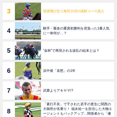
憶測飛び交う角田大河の函館コース侵入
騎手・厩舎の重賞初勝利を背負った1番人気
に一体何が…？
“金杯”で再現される波乱の結末とは？
浜中俊「哀愁」の1年
武豊よりアキヤマ!?
「素行不良」で干された若手の更生に関西の
大御所が名乗り！ 福永祐一を担当した大物エ
ージェントもバックアップ…関係者から「優