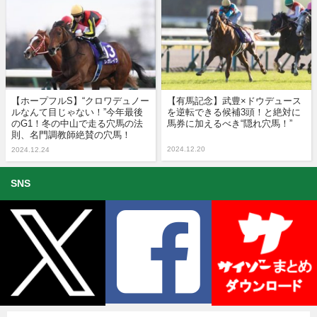
【ホープフルS】“クロワデュノー
【有馬記念】武豊×ドウデュース
ルなんて目じゃない！”今年最後
を逆転できる候補3頭！と絶対に
のG1！冬の中山で走る穴馬の法
馬券に加えるべき“隠れ穴馬！”
則、名門調教師絶賛の穴馬！
2024.12.20
2024.12.24
SNS