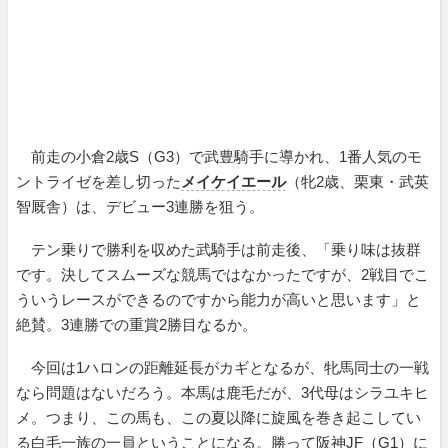
前走の小倉2歳S（G3）で武豊騎手に導かれ、1番人気のモ
ントライゼを差し切った
メイケイエール
（牝2歳、栗東・武英
智厩舎）は、デビュー3連勝を狙う。
テン乗りで勝利を収めた武騎手は前走後、「乗り味は抜群
です。決してスムーズな競馬ではなかったですが、2戦目でこ
ういうレースができるのですから能力が高いと思います」と
絶賛。3連勝での重賞2勝目なるか。
今回は1ハロンの距離延長がカギとなるが、牝馬同士の一戦
なら問題はないだろう。本馬は鹿毛だが、3代母はシラユキヒ
メ。つまり、この馬も、この夏以降に旋風を巻き起こしてい
る白毛一族の一員ということになる。勝って阪神JF（G1）に