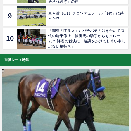
遇され過ぎ」の声
皐月賞（G1）クロワデュノール「1強」に待
った!?
「関東の問題児」がバチバチの叩き合いで痛
恨の騎乗停止…被害馬の騎手からもクレー
ム？ 降着の裁決に「迷惑をかけてしまい申し
訳ない気持ち」
重賞レース特集