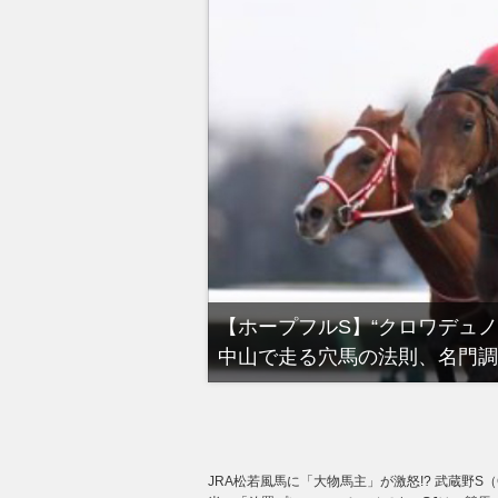
る有馬記念裏事情。そ
【ホープフルS】“クロワデュ
中山で走る穴馬の法則、名門調
JRA松若風馬に「大物馬主」が激怒!? 武蔵野