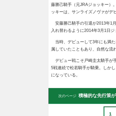
藤勝己騎手（元JRAジョッキー）
ッキーは、サンライズノヴァがデ
安藤勝己騎手の引退が2013年1月
入れ替わるように2014年3月1
当時、デビューして3年にも満た
属していたこともあり、自然な流
デビュー戦こそ戸崎圭太騎手が手
5戦連続で松若騎手が騎乗。しか
になっている。
積極的な先行策が
次のページ
1