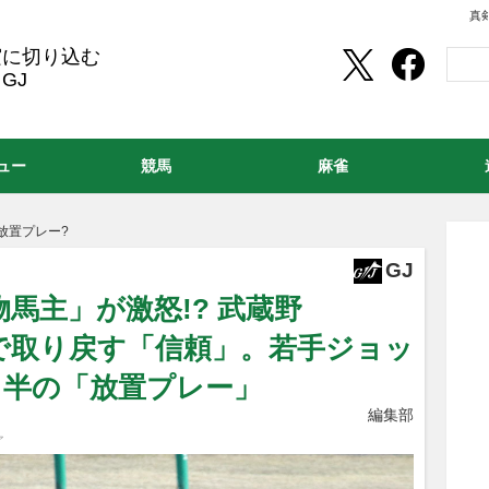
真
実に切り込む
GJ
ュー
競馬
麻雀
放置プレー?
GJ
物馬主」が激怒!? 武蔵野
綱で取り戻す「信頼」。若手ジョッ
月半の「放置プレー」
編集部
ァ