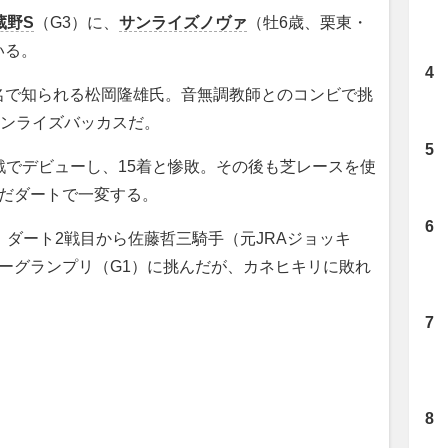
蔵野S
（G3）に、
サンライズノヴァ
（牡6歳、栗東・
いる。
で知られる松岡隆雄氏。音無調教師とのコンビで挑
サンライズバッカスだ。
戦でデビューし、15着と惨敗。その後も芝レースを使
んだダートで一変する。
ダート2戦目から佐藤哲三騎手（元JRAジョッキ
ーグランプリ（G1）に挑んだが、カネヒキリに敗れ