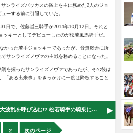
。サンライズバッカスの鞍上を主に務めた2人のジョ
ビューする前に引退していた。
31日で、佐藤哲三騎手が2014年10月12日。それと
日ジョッキーとしてデビューしたのが松若風馬騎手だ。
なかった若手ジョッキーであったが、音無厩舎に所
れでサンライズノヴァの主戦を務めることになった。
綱を握ったサンライズノヴァであったが、その後は
し、「ある出来事」をきっかけに一度は降板すること
大波乱を呼び込む!? 松若騎手の騎乗に…
2
次のページ