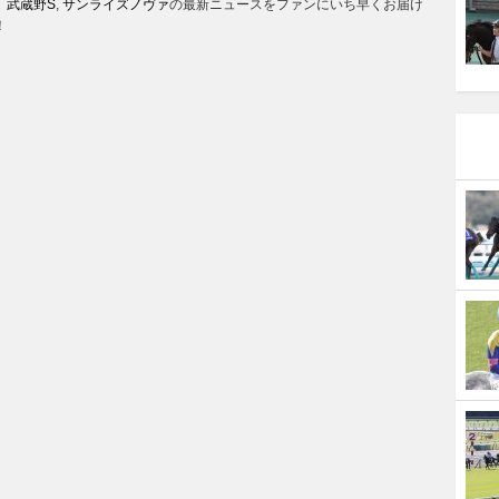
、
武蔵野S
,
サンライズノヴァ
の最新ニュースをファンにいち早くお届け
！