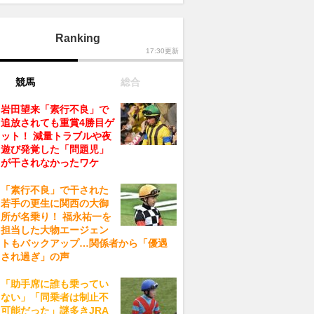
Ranking
17:30更新
競馬
総合
岩田望来「素行不良」で
追放されても重賞4勝目ゲ
ット！ 減量トラブルや夜
遊び発覚した「問題児」
が干されなかったワケ
「素行不良」で干された
若手の更生に関西の大御
所が名乗り！ 福永祐一を
担当した大物エージェン
トもバックアップ…関係者から「優遇
され過ぎ」の声
「助手席に誰も乗ってい
ない」「同乗者は制止不
可能だった」謎多きJRA