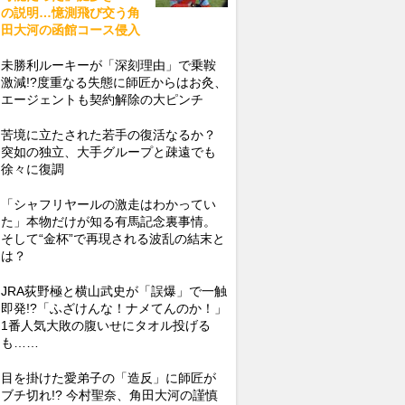
の説明…憶測飛び交う角
田大河の函館コース侵入
未勝利ルーキーが「深刻理由」で乗鞍
激減!?度重なる失態に師匠からはお灸、
エージェントも契約解除の大ピンチ
苦境に立たされた若手の復活なるか？
突如の独立、大手グループと疎遠でも
徐々に復調
「シャフリヤールの激走はわかってい
た」本物だけが知る有馬記念裏事情。
そして“金杯”で再現される波乱の結末と
は？
JRA荻野極と横山武史が「誤爆」で一触
即発!?「ふざけんな！ナメてんのか！」
1番人気大敗の腹いせにタオル投げる
も……
目を掛けた愛弟子の「造反」に師匠が
ブチ切れ!? 今村聖奈、角田大河の謹慎