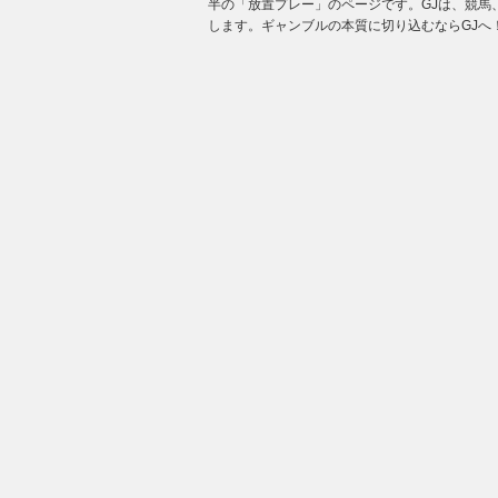
半の「放置プレー」のページです。GJは、競馬
します。ギャンブルの本質に切り込むならGJへ