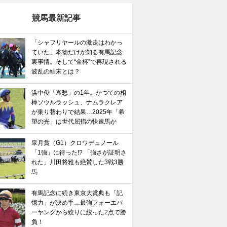
競馬最新記事
「シャフリヤールの激走はわかっ
ていた」本物だけが知る有馬記念
裏事情。そして“金杯”で再現される
波乱の結末とは？
浜中俊「哀愁」の1年。かつての相
棒ソウルラッシュ、ナムラクレア
が乗り替わりで結果…2025年「希
望の光」は世代屈指の快速馬か
皐月賞（G1）クロワデュノール
「1強」に待った!? 「強さが証明さ
れた」川田将雅も絶賛した3戦3勝
馬
有馬記念に続き東京大賞典も「記
憶力」が決め手…最強フォーエバ
ーヤングから絞りに絞った2点で勝
負！