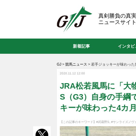
GJ
真剣勝負の真
ニュースサイト
新着記事
インタビ
GJ
>
競馬ニュース
>
若手ジョッキーが味わった
2020.11.12 12:00
JRA松若風馬に「大
S（G3）自身の手
キーが味わった4カ
【この記事のキーワード】
#武蔵野S
,
#サンライズノヴ