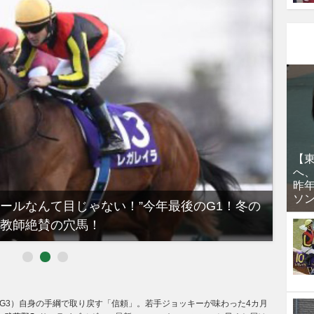
【
へ
昨
ソ
ノールなんて目じゃない！”今年最後のG1！冬の
【有
教師絶賛の穴馬！
るべき
S（G3）自身の手綱で取り戻す「信頼」。若手ジョッキーが味わった4カ月