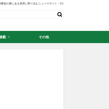
剣勝負の裏にある真実に斬り込むニュースサイト・GJ
連載
その他
・