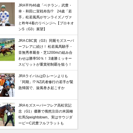
JRA平均46歳「ベテラン」武豊・
幸・和田に宣戦布告!? 24歳「若
手」松若風馬がサンライズノヴァ
と昨年4着のリベンジへ【プロキオ
ンS（G3）展望】
JRA CBC賞（G3）同厩モズスーパ
ーフレアに続け！ 松若風馬騎手・
音無秀孝厩舎・芝1200mの組み合
わせは勝率50％！ 3連勝ミッキー
スピリットが重賞初制覇を狙う！
JRAライバルはD.レーンよりも
「同期」!? NZ武者修行の若手が緊
急帰国で、旋風巻き起こすか
JRAモズスーパーフレア高松宮記
念（G1）優勝で俄然注目の米国種
牡馬Speightstown。実はサウジダ
ービーC武豊フルフラットも