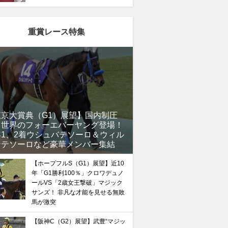
重賞レース特集
東京大賞典（G1）展望】国内制圧
、世界のフォーエバーヤング登場！
年1、2着ウシュバテソーロ＆ウィル
ンテソーロなど豪華メンバー集結
馬記念】武豊×ドウデュースを逆転できる候補3頭！と絶
“隠れ穴馬！”
【ホープフルS（G1）展望】近10
年「G1勝利100％」クロワデュノ
ールVS「2歳女王撃破」マジック
サンズ！ 非凡な才能を見せる無敗
馬が激突
【阪神C（G2）展望】武豊“マジッ