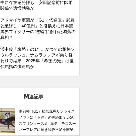
中に存在感発揮も…安田記念前に師弟
関係で遺恨勃発か
アドマイヤ軍団が「G1・45連敗」武豊
と絶縁し「40億円」と引換えに日本競
馬界フィクサーの”逆鱗”に触れた凋落の
真相？
浜中俊「哀愁」の1年。かつての相棒ソ
ウルラッシュ、ナムラクレアが乗り替
わりで結果…2025年「希望の光」は世
代屈指の快速馬か
関連記事
南部杯（G1）松若風馬サンライズ
ノヴァに「不満」の声続出!? JRA
スプリンターズS「暴走」モズスー
パーフレアに続き経験不足を露呈