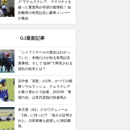
ク”でナムラクレア、ママコチャを
破った重賞馬が待望の復帰戦！ 短
距離界の有馬記念に豪華メンバー
が集結
GJ最新記事
「シャフリヤールの激走はわかっ
ていた」本物だけが知る有馬記念
裏事情。そして“金杯”で再現される
波乱の結末とは？
浜中俊「哀愁」の1年。かつての相
棒ソウルラッシュ、ナムラクレア
が乗り替わりで結果…2025年「希
望の光」は世代屈指の快速馬か
皐月賞（G1）クロワデュノール
「1強」に待った!? 「強さが証明さ
れた」川田将雅も絶賛した3戦3勝
馬