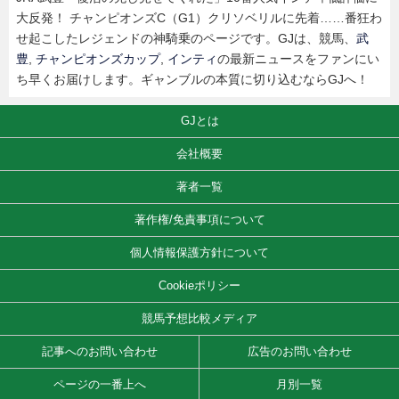
大反発！ チャンピオンズC（G1）クリソベリルに先着……番狂わ
せ起こしたレジェンドの神騎乗のページです。GJは、競馬、
武
豊
,
チャンピオンズカップ
,
インティ
の最新ニュースをファンにい
ち早くお届けします。ギャンブルの本質に切り込むならGJへ！
GJとは
会社概要
著者一覧
著作権/免責事項について
個人情報保護方針について
Cookieポリシー
競馬予想比較メディア
記事へのお問い合わせ
広告のお問い合わせ
ページの一番上へ
月別一覧