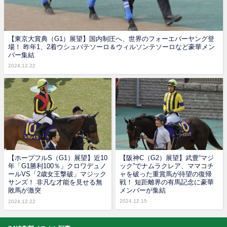
【東京大賞典（G1）展望】国内制圧へ、世界のフォーエバーヤング登
場！ 昨年1、2着ウシュバテソーロ＆ウィルソンテソーロなど豪華メン
バー集結
2024.12.22
【ホープフルS（G1）展望】近10
【阪神C（G2）展望】武豊“マジ
年「G1勝利100％」クロワデュノ
ック”でナムラクレア、ママコチ
ールVS「2歳女王撃破」マジック
ャを破った重賞馬が待望の復帰
サンズ！ 非凡な才能を見せる無
戦！ 短距離界の有馬記念に豪華
敗馬が激突
メンバーが集結
2024.12.15
2024.12.22