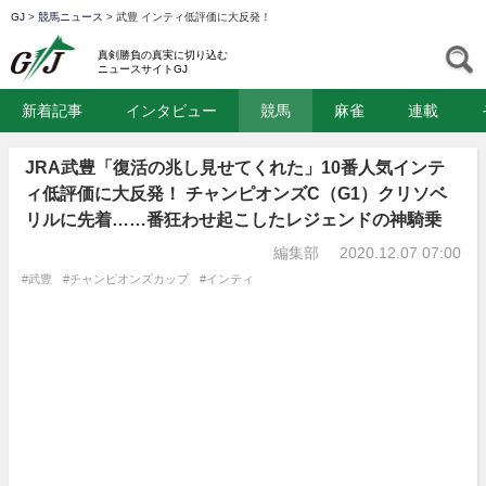
GJ
>
競馬ニュース
>
武豊 インティ低評価に大反発！
GJ
S
真剣勝負の真実に切り込む
ニュースサイトGJ
新着記事
インタビュー
競馬
麻雀
連載
JRA武豊「復活の兆し見せてくれた」10番人気インテ
ィ低評価に大反発！ チャンピオンズC（G1）クリソベ
リルに先着……番狂わせ起こしたレジェンドの神騎乗
編集部
2020.12.07 07:00
#武豊
#チャンピオンズカップ
#インティ