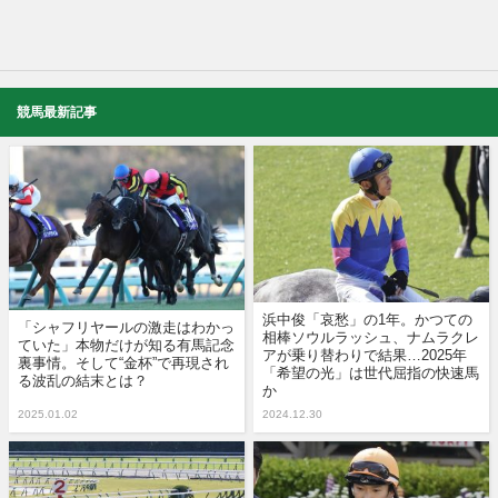
競馬最新記事
浜中俊「哀愁」の1年。かつての
「シャフリヤールの激走はわかっ
相棒ソウルラッシュ、ナムラクレ
ていた」本物だけが知る有馬記念
アが乗り替わりで結果…2025年
裏事情。そして“金杯”で再現され
「希望の光」は世代屈指の快速馬
る波乱の結末とは？
か
2025.01.02
2024.12.30