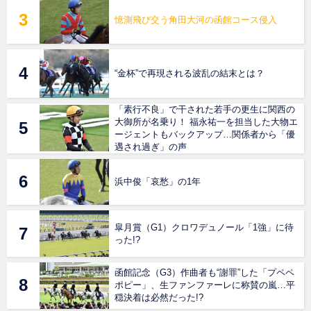
憶測飛び交う角田大河の函館コース侵入
“金杯”で再現される波乱の結末とは？
「素行不良」で干された若手の更生に関西の
大御所が名乗り！ 福永祐一を担当した大物エ
ージェントもバックアップ…関係者から「優
遇され過ぎ」の声
浜中俊「哀愁」の1年
皐月賞（G1）クロワデュノール「1強」に待
った!?
函館記念（G3）作曲者も“謝罪”した「プペペ
ポピー」、生ファンファーレに称賛の嵐…平
穏決着は必然だった!?