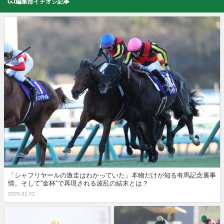
GJ編集部イチオシ記事
「シャフリヤールの激走はわかっていた」本物だけが知る有馬記念裏事
情。そして“金杯”で再現される波乱の結末とは？
2025.01.02