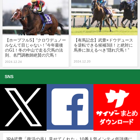
【ホープフルS】“クロワデュノー
【有馬記念】武豊×ドウデュース
ルなんて目じゃない！”今年最後
を逆転できる候補3頭！と絶対に
のG1！冬の中山で走る穴馬の法
馬券に加えるべき“隠れ穴馬！”
則、名門調教師絶賛の穴馬！
2024.12.20
2024.12.24
SNS
JRA武豊「復活の兆し見せてくれた」10番人気インティ低評価に