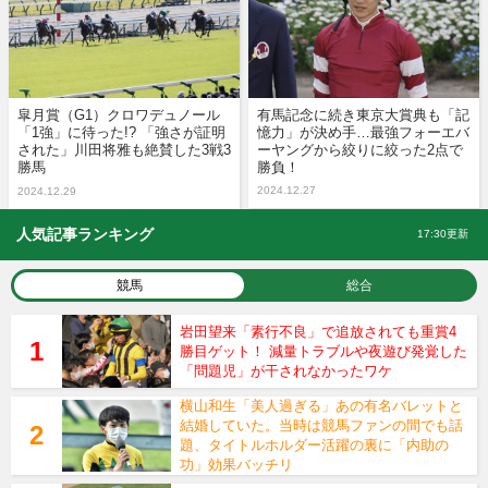
皐月賞（G1）クロワデュノール
有馬記念に続き東京大賞典も「記
「1強」に待った!? 「強さが証明
憶力」が決め手…最強フォーエバ
された」川田将雅も絶賛した3戦3
ーヤングから絞りに絞った2点で
勝馬
勝負！
2024.12.27
2024.12.29
人気記事ランキング
17:30更新
競馬
総合
岩田望来「素行不良」で追放されても重賞4
勝目ゲット！ 減量トラブルや夜遊び発覚した
「問題児」が干されなかったワケ
横山和生「美人過ぎる」あの有名バレットと
結婚していた。当時は競馬ファンの間でも話
題、タイトルホルダー活躍の裏に「内助の
功」効果バッチリ