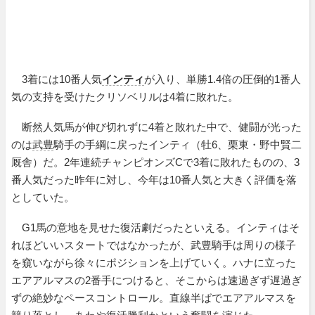
3着には10番人気
インティ
が入り、単勝1.4倍の圧倒的1番人
気の支持を受けたクリソベリルは4着に敗れた。
断然人気馬が伸び切れずに4着と敗れた中で、健闘が光った
のは
武豊
騎手の手綱に戻ったインティ（牡6、栗東・野中賢二
厩舎）だ。2年連続チャンピオンズCで3着に敗れたものの、3
番人気だった昨年に対し、今年は10番人気と大きく評価を落
としていた。
G1馬の意地を見せた復活劇だったといえる。インティはそ
れほどいいスタートではなかったが、武豊騎手は周りの様子
を窺いながら徐々にポジションを上げていく。ハナに立った
エアアルマスの2番手につけると、そこからは速過ぎず遅過ぎ
ずの絶妙なペースコントロール。直線半ばでエアアルマスを