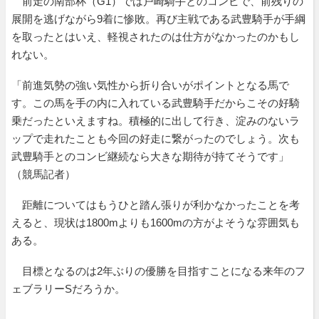
前走の南部杯（G1）では戸崎騎手とのコンビで、前残りの
展開を逃げながら9着に惨敗。再び主戦である武豊騎手が手綱
を取ったとはいえ、軽視されたのは仕方がなかったのかもし
れない。
「前進気勢の強い気性から折り合いがポイントとなる馬で
す。この馬を手の内に入れている武豊騎手だからこその好騎
乗だったといえますね。積極的に出して行き、淀みのないラ
ップで走れたことも今回の好走に繋がったのでしょう。次も
武豊騎手とのコンビ継続なら大きな期待が持てそうです」
（競馬記者）
距離についてはもうひと踏ん張りが利かなかったことを考
えると、現状は1800mよりも1600mの方がよそうな雰囲気も
ある。
目標となるのは2年ぶりの優勝を目指すことになる来年のフ
ェブラリーSだろうか。