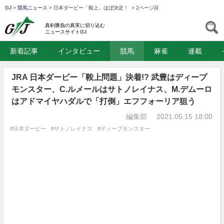
GJ
>
競馬ニュース
>
日本ダービー「鞍上」ほぼ決定！
>
2ページ目
GJ
S
真剣勝負の真実に切り込む
ニュースサイトGJ
新着記事
インタビュー
競馬
麻雀
連載
JRA 日本ダービー「鞍上問題」決着!? 武豊はディープ
モンスター、C.ルメールはサトノレイナス、M.デムーロ
はアドマイヤハダルで「打倒」エフフォーリア狙う
編集部
2021.05.15 18:00
#日本ダービー
#サトノレイナス
#ディープモンスター