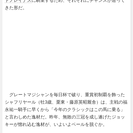
トノレイナス
に騎乗するため、それぞれにチャンスが巡って
きた形だ。
グレートマジシャンを毎日杯で破り、重賞初制覇を飾った
シャフリヤール（牡3歳、栗東・藤原英昭厩舎）は、主戦の福
永祐一騎手に早くから「今年のクラシックはこの馬に乗る」
と言わしめた逸材だ。昨年、無敗の三冠を成し遂げたジョッ
キーが惚れ込む逸材が、いよいよベールを脱ぐか。