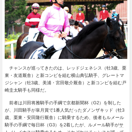
チャンスが巡ってきたのは、レッドジェネシス（牡3歳、栗
東・友道厩舎）と新コンビを組む横山典弘騎手、グレートマ
ジシャン（牡3歳、美浦・宮田敬介厩舎）と新コンビを組む戸
崎圭太騎手も同様だ。
前者は川田将雅騎手の手綱で京都新聞杯（G2）を制した
が、川田騎手が皐月賞で1番人気だったダノンザキッド（牡3
歳、栗東・安田隆行厩舎）に騎乗するため、後者もルメール
騎手の手綱で毎日杯（G3）を2着したが、ルメール騎手が
サ