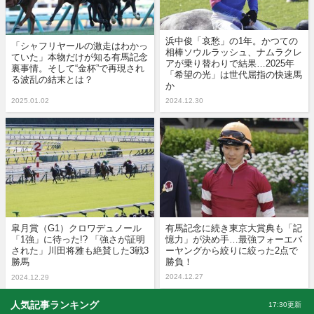
浜中俊「哀愁」の1年。かつての
「シャフリヤールの激走はわかっ
相棒ソウルラッシュ、ナムラクレ
ていた」本物だけが知る有馬記念
アが乗り替わりで結果…2025年
裏事情。そして“金杯”で再現され
「希望の光」は世代屈指の快速馬
る波乱の結末とは？
か
2025.01.02
2024.12.30
皐月賞（G1）クロワデュノール
有馬記念に続き東京大賞典も「記
「1強」に待った!? 「強さが証明
憶力」が決め手…最強フォーエバ
された」川田将雅も絶賛した3戦3
ーヤングから絞りに絞った2点で
勝馬
勝負！
2024.12.27
2024.12.29
人気記事ランキング
17:30更新