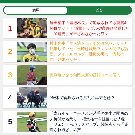
競馬
総合
岩田望来「素行不良」で追放されても重賞4
勝目ゲット！ 減量トラブルや夜遊び発覚した
「問題児」が干されなかったワケ
横山和生「美人過ぎる」あの有名バレットと
結婚していた。当時は競馬ファンの間でも話
題、タイトルホルダー活躍の裏に「内助の
功」効果バッチリ
憶測飛び交う角田大河の函館コース侵入
“金杯”で再現される波乱の結末とは？
「素行不良」で干された若手の更生に関西の
大御所が名乗り！ 福永祐一を担当した大物エ
ージェントもバックアップ…関係者から「優
遇され過ぎ」の声