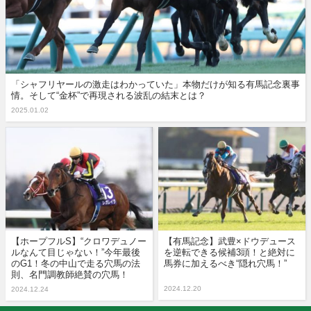
「シャフリヤールの激走はわかっていた」本物だけが知る有馬記念裏事
情。そして“金杯”で再現される波乱の結末とは？
2025.01.02
【ホープフルS】“クロワデュノー
【有馬記念】武豊×ドウデュース
ルなんて目じゃない！”今年最後
を逆転できる候補3頭！と絶対に
のG1！冬の中山で走る穴馬の法
馬券に加えるべき“隠れ穴馬！”
則、名門調教師絶賛の穴馬！
2024.12.20
2024.12.24