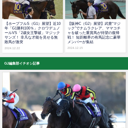
【ホープフルS（G1）展望】近10
【阪神C（G2）展望】武豊“マジ
年「G1勝利100％」クロワデュノ
ック”でナムラクレア、ママコチ
ールVS「2歳女王撃破」マジック
ャを破った重賞馬が待望の復帰
サンズ！ 非凡な才能を見せる無
戦！ 短距離界の有馬記念に豪華
敗馬が激突
メンバーが集結
2024.12.15
2024.12.22
GJ編集部イチオシ記事