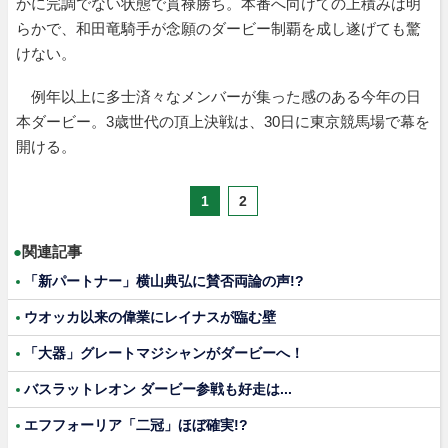
かに完調でない状態で貫禄勝ち。本番へ向けての上積みは明
らかで、和田竜騎手が念願のダービー制覇を成し遂げても驚
けない。
例年以上に多士済々なメンバーが集った感のある今年の日
本ダービー。3歳世代の頂上決戦は、30日に東京競馬場で幕を
開ける。
1
2
●
関連記事
「新パートナー」横山典弘に賛否両論の声!?
ウオッカ以来の偉業にレイナスが臨む壁
「大器」グレートマジシャンがダービーへ！
バスラットレオン ダービー参戦も好走は...
エフフォーリア「二冠」ほぼ確実!?