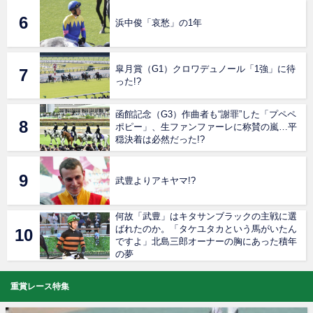
浜中俊「哀愁」の1年
皐月賞（G1）クロワデュノール「1強」に待
った!?
函館記念（G3）作曲者も“謝罪”した「プペペ
ポピー」、生ファンファーレに称賛の嵐…平
穏決着は必然だった!?
武豊よりアキヤマ!?
何故「武豊」はキタサンブラックの主戦に選
ばれたのか。「タケユタカという馬がいたん
ですよ」北島三郎オーナーの胸にあった積年
の夢
重賞レース特集