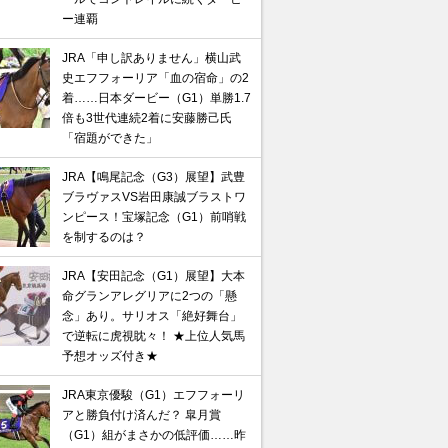
ー連覇
JRA「申し訳ありません」横山武
史エフフォーリア「血の宿命」の2
着……日本ダービー（G1）単勝1.7
倍も3世代連続2着に安藤勝己氏
「宿題ができた」
JRA【鳴尾記念（G3）展望】武豊
ブラヴァスVS岩田康誠ブラストワ
ンピース！宝塚記念（G1）前哨戦
を制するのは？
JRA【安田記念（G1）展望】大本
命グランアレグリアに2つの「懸
念」あり。サリオス「絶好舞台」
で逆転に虎視眈々！ ★上位人気馬
予想オッズ付き★
JRA東京優駿（G1）エフフォーリ
アと勝負付け済んだ？ 皐月賞
（G1）組がまさかの低評価……昨