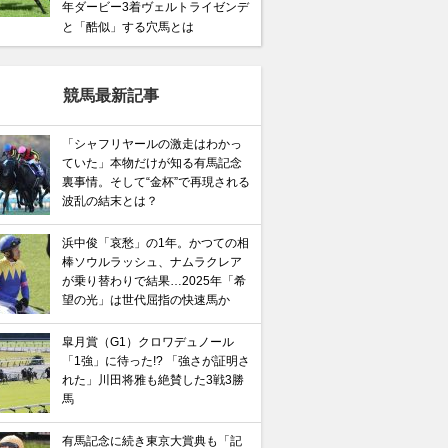
年ダービー3着ヴェルトライゼンデ
と「酷似」する穴馬とは
競馬最新記事
「シャフリヤールの激走はわかっ
ていた」本物だけが知る有馬記念
裏事情。そして“金杯”で再現される
波乱の結末とは？
浜中俊「哀愁」の1年。かつての相
棒ソウルラッシュ、ナムラクレア
が乗り替わりで結果…2025年「希
望の光」は世代屈指の快速馬か
皐月賞（G1）クロワデュノール
「1強」に待った!? 「強さが証明さ
れた」川田将雅も絶賛した3戦3勝
馬
有馬記念に続き東京大賞典も「記