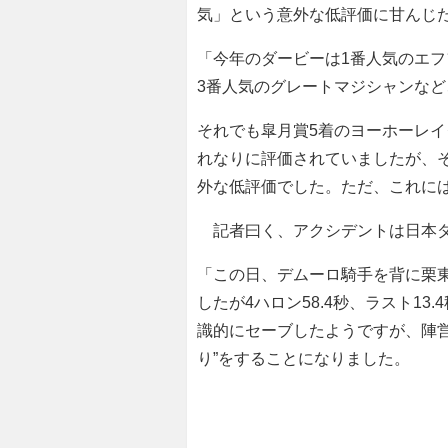
気」という意外な低評価に甘んじ
「今年のダービーは1番人気のエフ
3番人気のグレートマジシャンな
それでも皐月賞5着のヨーホーレイ
れなりに評価されていましたが、そ
外な低評価でした。ただ、これに
記者曰く、アクシデントは日本ダ
「この日、デムーロ騎手を背に栗
したが4ハロン58.4秒、ラスト1
識的にセーブしたようですが、陣
り”をすることになりました。