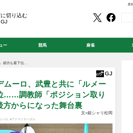
真
実に切り込む
GJ
ュー
競馬
麻雀
し」成功も最下位…
GJ
.デムーロ、武豊と共に「ルメー
位……調教師「ポジション取り
最後方からになった舞台裏
文=銀シャリ松岡
ムーロ
,
#アドマイヤハダル