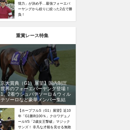
憶力」が決め手…最強フォーエバ
ーヤングから絞りに絞った2点で勝
負！
重賞レース特集
東京大賞典（G1）展望】国内制圧
、世界のフォーエバーヤング登場！
年1、2着ウシュバテソーロ＆ウィル
ンテソーロなど豪華メンバー集結
【ホープフルS（G1）展望】近10
年「G1勝利100％」クロワデュノ
ールVS「2歳女王撃破」マジック
サンズ！ 非凡な才能を見せる無敗