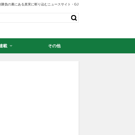
剣勝負の裏にある真実に斬り込むニュースサイト・GJ
連載
その他
・