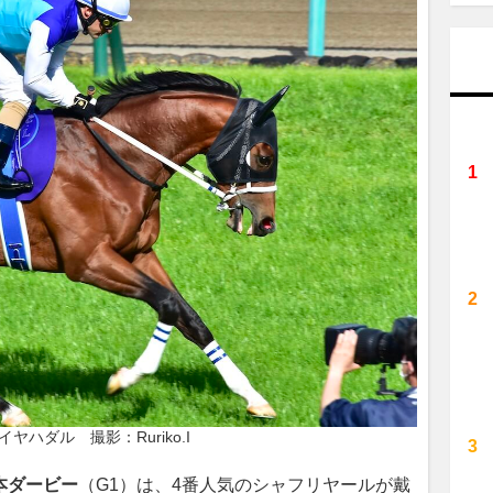
ヤハダル　撮影：Ruriko.I
本ダービー
（G1）は、4番人気のシャフリヤールが戴