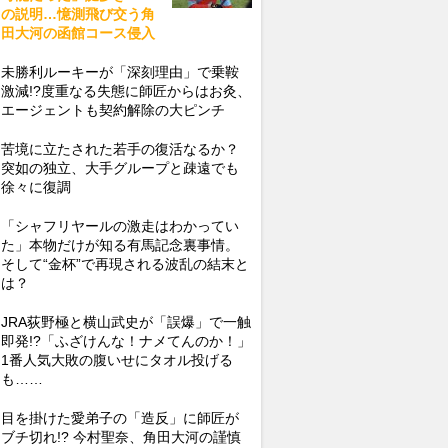
の説明…憶測飛び交う角
田大河の函館コース侵入
未勝利ルーキーが「深刻理由」で乗鞍
激減!?度重なる失態に師匠からはお灸、
エージェントも契約解除の大ピンチ
苦境に立たされた若手の復活なるか？
突如の独立、大手グループと疎遠でも
徐々に復調
「シャフリヤールの激走はわかってい
た」本物だけが知る有馬記念裏事情。
そして“金杯”で再現される波乱の結末と
は？
JRA荻野極と横山武史が「誤爆」で一触
即発!?「ふざけんな！ナメてんのか！」
1番人気大敗の腹いせにタオル投げる
も……
目を掛けた愛弟子の「造反」に師匠が
ブチ切れ!? 今村聖奈、角田大河の謹慎