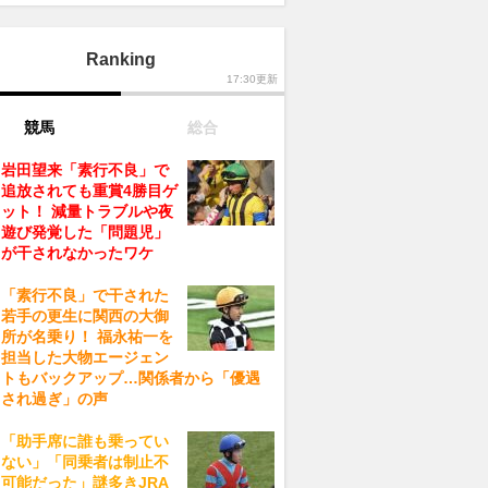
Ranking
17:30更新
競馬
総合
岩田望来「素行不良」で
追放されても重賞4勝目ゲ
ット！ 減量トラブルや夜
遊び発覚した「問題児」
が干されなかったワケ
「素行不良」で干された
若手の更生に関西の大御
所が名乗り！ 福永祐一を
担当した大物エージェン
トもバックアップ…関係者から「優遇
され過ぎ」の声
「助手席に誰も乗ってい
ない」「同乗者は制止不
可能だった」謎多きJRA