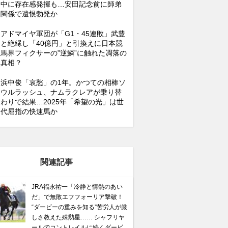
中に存在感発揮も…安田記念前に師弟
関係で遺恨勃発か
アドマイヤ軍団が「G1・45連敗」武豊
と絶縁し「40億円」と引換えに日本競
馬界フィクサーの”逆鱗”に触れた凋落の
真相？
浜中俊「哀愁」の1年。かつての相棒ソ
ウルラッシュ、ナムラクレアが乗り替
わりで結果…2025年「希望の光」は世
代屈指の快速馬か
関連記事
JRA福永祐一「冷静と情熱のあい
だ」で無敗エフフォーリア撃破！
“ダービーの重みを知る”苦労人が厳
しさ教えた殊勲星…… シャフリヤ
ールでコントレイルに続くダービ