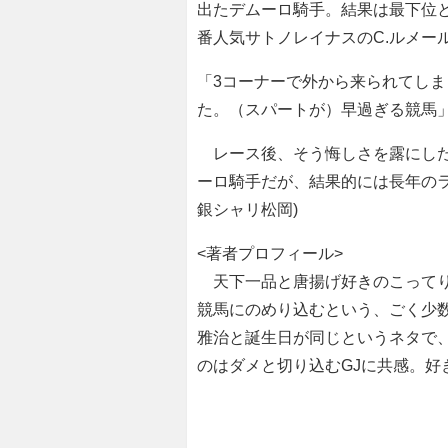
出たデムーロ騎手。結果は最下位と
番人気サトノレイナスのC.ルメー
「3コーナーで外から来られてし
た。（スパートが）早過ぎる競馬
レース後、そう悔しさを露にした
ーロ騎手だが、結果的には長年の
銀シャリ松岡)
<著者プロフィール>
天下一品と唐揚げ好きのこってり
競馬にのめり込むという、ごく少
雅治と誕生日が同じというネタで
のはダメと切り込むGJに共感。好