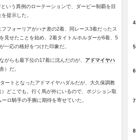
行という異例のローテーションで、ダービー制覇を目
性を提示した。
フフォーリアがハナ差の2着、同レース3着だったス
を見せたことを始め、2着タイトルホルダーが6着、5
組が一応の格好をつけた印象だ。
ながらも最下位の17着に沈んだのが、
アドマイヤハ
舎）だ。
スタートとなったアドマイヤハダルだが、大久保調教
は）どこでも。行く馬が外にいるので、ポジション取
ムーロ騎手の手腕に期待を寄せていた。