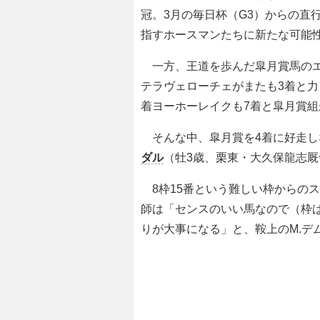
冠。3月の毎日杯（G3）からの直
指すホースマンたちに新たな可能
一方、王道を歩んだ皐月賞馬のエ
テラヴェローチェがまたも3着と力
着ヨーホーレイクも7着と皐月賞
そんな中、皐月賞を4着に好走し
ダル
（牡3歳、栗東・大久保龍志厩
8枠15番という難しい枠からの
師は「センスのいい馬なので（枠
りが大事になる」と、鞍上のM.デ