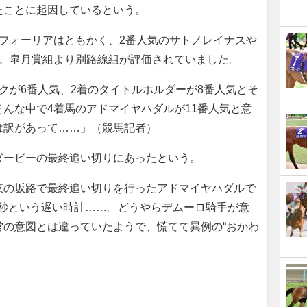
たことに起因しているという。
フォーリアはともかく、2番人気のサトノレイナスや
ど、皐月賞組より別路線組が評価されていました。
クが6番人気、2着のタイトルホルダーが8番人気とそ
んな中で4着馬のアドマイヤハダルが11番人気と意
は訳があって……」（競馬記者）
ービーの最終追い切りにあったという。
東の坂路で最終追い切りを行ったアドマイヤハダルで
3.4秒という遅い時計……。どうやらデムーロ騎手が意
営の意図とは違っていたようで、慌てて異例の“おかわ