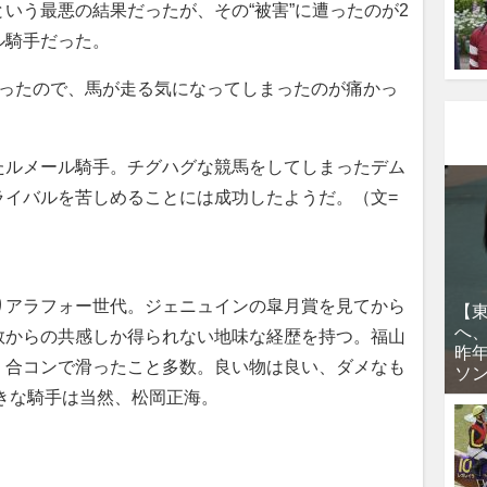
いう最悪の結果だったが、その“被害”に遭ったのが2
ル騎手だった。
まったので、馬が走る気になってしまったのが痛かっ
」
ルメール騎手。チグハグな競馬をしてしまったデム
ライバルを苦しめることには成功したようだ。（文=
アラフォー世代。ジェニュインの皐月賞を見てから
【
へ
数からの共感しか得られない地味な経歴を持つ。福山
昨
、合コンで滑ったこと多数。良い物は良い、ダメなも
ソ
きな騎手は当然、松岡正海。