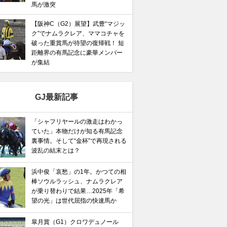
馬が激突
【阪神C（G2）展望】武豊“マジッ
ク”でナムラクレア、ママコチャを
破った重賞馬が待望の復帰戦！ 短
距離界の有馬記念に豪華メンバー
が集結
GJ最新記事
「シャフリヤールの激走はわかっ
ていた」本物だけが知る有馬記念
裏事情。そして“金杯”で再現される
波乱の結末とは？
浜中俊「哀愁」の1年。かつての相
棒ソウルラッシュ、ナムラクレア
が乗り替わりで結果…2025年「希
望の光」は世代屈指の快速馬か
皐月賞（G1）クロワデュノール