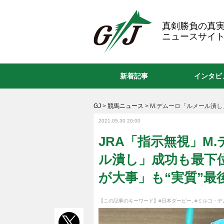
GJ
真剣勝負の真
ニュースサイト
新着記事
インタビ
GJ
>
競馬ニュース
>
M.デムーロ「ルメール潰
2021.05.30 20:00
JRA「指示無視」M
ル潰し」成功も最下
が大事」も“実質”
【この記事のキーワード】
#日本ダービー
,
#ミルコ・デ