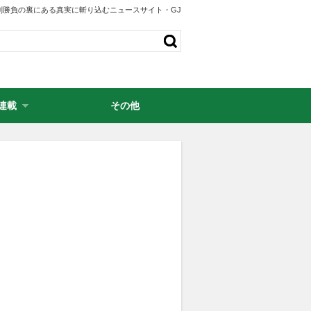
剣勝負の裏にある真実に斬り込むニュースサイト・GJ
連載
その他
・