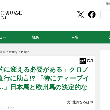
真
実に切り込む
GJ
ュー
競馬
麻雀
凱旋門賞直行に助言!?
GJ
為的に変える必要がある」クロノ
行に助言!? 「特にディープイ
…」日本馬と欧州馬の決定的な
文=北野なるはや
ロノジェネシス