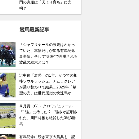
門の克服は「氏より育ち」に光
明？
競馬最新記事
「シャフリヤールの激走はわかっ
ていた」本物だけが知る有馬記念
裏事情。そして“金杯”で再現される
波乱の結末とは？
浜中俊「哀愁」の1年。かつての相
棒ソウルラッシュ、ナムラクレア
が乗り替わりで結果…2025年「希
望の光」は世代屈指の快速馬か
皐月賞（G1）クロワデュノール
「1強」に待った!? 「強さが証明さ
れた」川田将雅も絶賛した3戦3勝
馬
有馬記念に続き東京大賞典も「記