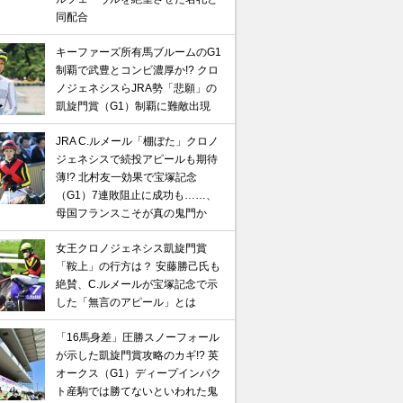
同配合
キーファーズ所有馬ブルームのG1
制覇で武豊とコンビ濃厚か!? クロ
ノジェネシスらJRA勢「悲願」の
凱旋門賞（G1）制覇に難敵出現
JRA C.ルメール「棚ぼた」クロノ
ジェネシスで続投アピールも期待
薄!? 北村友一効果で宝塚記念
（G1）7連敗阻止に成功も……、
母国フランスこそが真の鬼門か
女王クロノジェネシス凱旋門賞
「鞍上」の行方は？ 安藤勝己氏も
絶賛、C.ルメールが宝塚記念で示
した「無言のアピール」とは
「16馬身差」圧勝スノーフォール
が示した凱旋門賞攻略のカギ!? 英
オークス（G1）ディープインパク
ト産駒では勝てないといわれた鬼