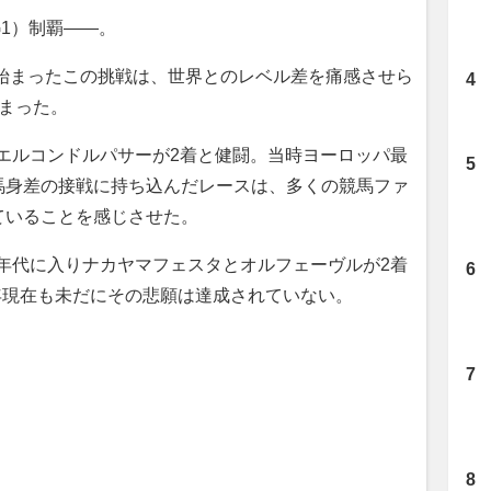
G1）制覇――。
ら始まったこの挑戦は、世界とのレベル差を痛感させら
まった。
、エルコンドルパサーが2着と健闘。当時ヨーロッパ最
馬身差の接戦に持ち込んだレースは、多くの競馬ファ
ていることを感じさせた。
0年代に入りナカヤマフェスタとオルフェーヴルが2着
1年現在も未だにその悲願は達成されていない。