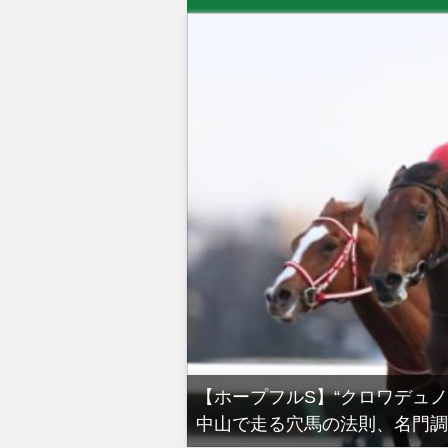
る有馬記念裏事情。そ
【ホープフルS】“クロワデュ
中山で走る穴馬の法則、名門調