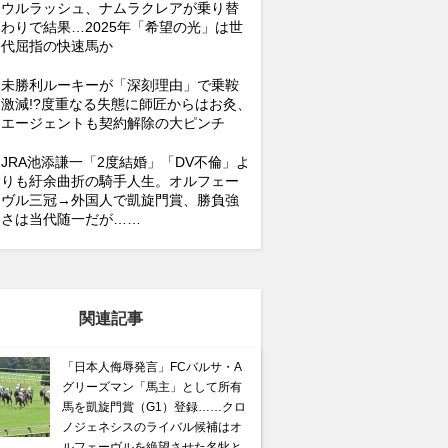
ウルラッシュ、ナムラクレアが乗り替
わりで結果…2025年「希望の光」は世
代屈指の快速馬か
未勝利ルーキーが「深刻理由」で乗鞍
激減!?度重なる失態に師匠からはお灸、
エージェントも契約解除の大ピンチ
JRA池添謙一「2度結婚」「DV不倫」よ
りも紆余曲折の騎手人生。オルフェー
ヴル三冠→外国人で凱旋門賞、勝負強
さは当代随一だが……
関連記事
「日本人侮辱発言」FCバルサ・A
グリーズマン「馬主」として所有
馬を凱旋門賞（G1）登録……クロ
ノジェネシスのライバル候補はオ
ルフェーヴルを絶望させた名牝と