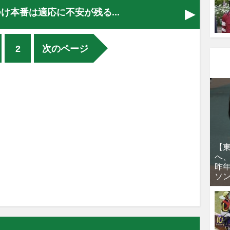
け本番は適応に不安が残る...
2
次のページ
【
へ
昨
ソ