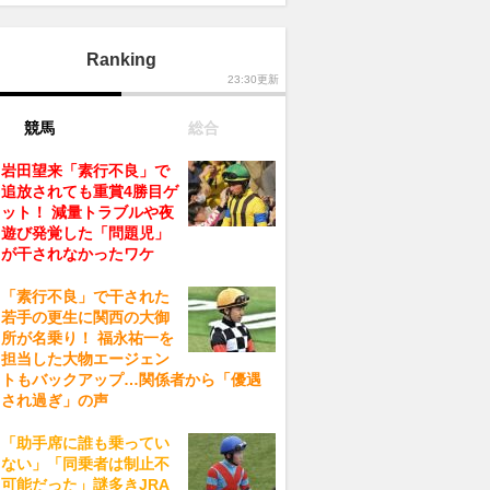
Ranking
23:30更新
競馬
総合
岩田望来「素行不良」で
追放されても重賞4勝目ゲ
ット！ 減量トラブルや夜
遊び発覚した「問題児」
が干されなかったワケ
「素行不良」で干された
若手の更生に関西の大御
所が名乗り！ 福永祐一を
担当した大物エージェン
トもバックアップ…関係者から「優遇
され過ぎ」の声
「助手席に誰も乗ってい
ない」「同乗者は制止不
可能だった」謎多きJRA