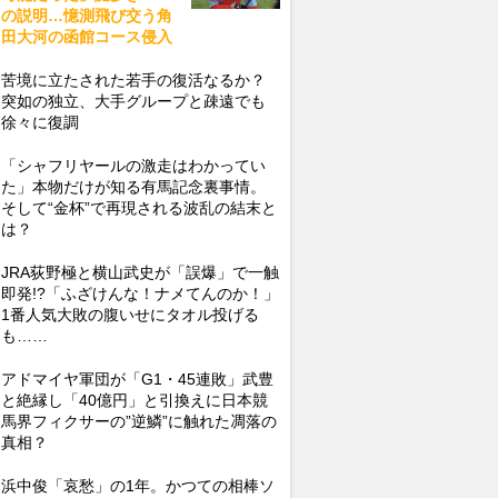
の説明…憶測飛び交う角
田大河の函館コース侵入
苦境に立たされた若手の復活なるか？
突如の独立、大手グループと疎遠でも
徐々に復調
「シャフリヤールの激走はわかってい
た」本物だけが知る有馬記念裏事情。
そして“金杯”で再現される波乱の結末と
は？
JRA荻野極と横山武史が「誤爆」で一触
即発!?「ふざけんな！ナメてんのか！」
1番人気大敗の腹いせにタオル投げる
も……
アドマイヤ軍団が「G1・45連敗」武豊
と絶縁し「40億円」と引換えに日本競
馬界フィクサーの”逆鱗”に触れた凋落の
真相？
浜中俊「哀愁」の1年。かつての相棒ソ