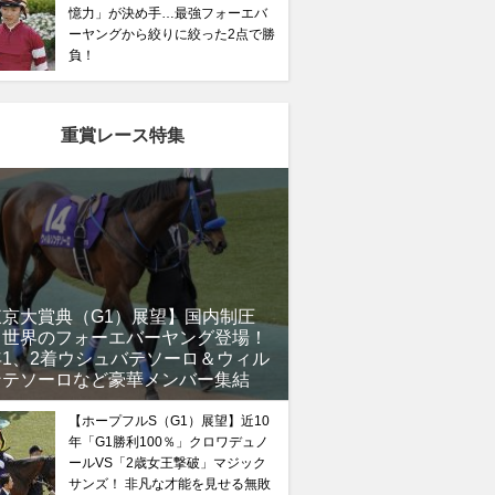
憶力」が決め手…最強フォーエバ
ーヤングから絞りに絞った2点で勝
負！
重賞レース特集
東京大賞典（G1）展望】国内制圧
、世界のフォーエバーヤング登場！
年1、2着ウシュバテソーロ＆ウィル
ンテソーロなど豪華メンバー集結
【ホープフルS（G1）展望】近10
年「G1勝利100％」クロワデュノ
ールVS「2歳女王撃破」マジック
サンズ！ 非凡な才能を見せる無敗