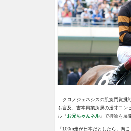
クロノジェネシスの凱旋門賞挑戦
も言及。吉本興業所属の漫才コンビ・
ル『
お兄ちゃんネル
』で持論を展
「100m走が日本だとしたら、向