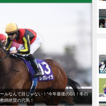
ノールなんて目じゃない！”今年最後のG1！冬の
【有
教師絶賛の穴馬！
るべき