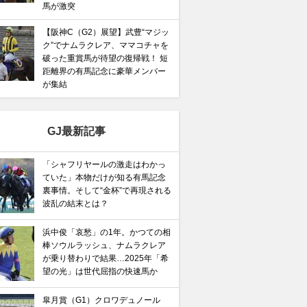
馬が激突
【阪神C（G2）展望】武豊“マジッ
ク”でナムラクレア、ママコチャを
破った重賞馬が待望の復帰戦！ 短
距離界の有馬記念に豪華メンバー
が集結
GJ最新記事
「シャフリヤールの激走はわかっ
ていた」本物だけが知る有馬記念
裏事情。そして“金杯”で再現される
波乱の結末とは？
浜中俊「哀愁」の1年。かつての相
棒ソウルラッシュ、ナムラクレア
が乗り替わりで結果…2025年「希
馬記念】武豊×ドウデュースを逆転できる候補3頭！と絶
望の光」は世代屈指の快速馬か
“隠れ穴馬！”
皐月賞（G1）クロワデュノール