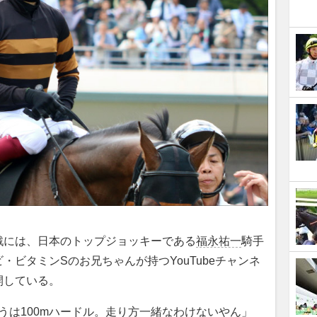
には、日本のトップジョッキーである
福永祐一
騎手
ビタミンSのお兄ちゃんが持つYouTubeチャンネ
開している。
こうは100mハードル。走り方一緒なわけないやん」