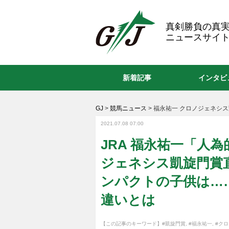
GJ
真剣勝負の真
ニュースサイト
新着記事
インタビ
GJ
>
競馬ニュース
>
福永祐一 クロノジェネシス
2021.07.08 07:00
JRA 福永祐一「人
ジェネシス凱旋門賞直
ンパクトの子供は…
違いとは
【この記事のキーワード】
#凱旋門賞
,
#福永祐一
,
#ク