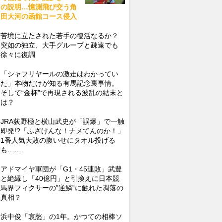
の説明…憶測飛び交う角
田大河の函館コース侵入
苦境に立たされた若手の復活なるか？
突如の独立、大手グループと疎遠でも
徐々に復調
「シャフリヤールの激走はわかってい
た」本物だけが知る有馬記念裏事情。
そして“金杯”で再現される波乱の結末と
は？
JRA荻野極と横山武史が「誤爆」で一触
即発!?「ふざけんな！ナメてんのか！」
1番人気大敗の腹いせにタオル投げる
も……
アドマイヤ軍団が「G1・45連敗」武豊
と絶縁し「40億円」と引換えに日本競
馬界フィクサーの”逆鱗”に触れた凋落の
真相？
浜中俊「哀愁」の1年。かつての相棒ソ