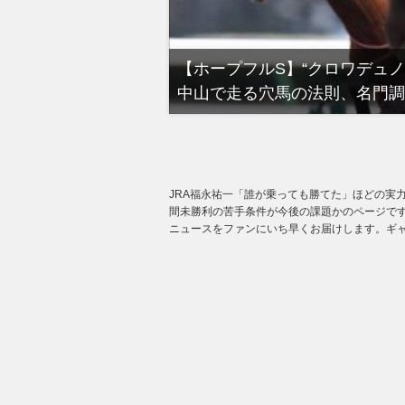
る有馬記念裏事情。そ
【ホープフルS】“クロワデュ
中山で走る穴馬の法則、名門調
JRA福永祐一「誰が乗っても勝てた」ほどの実力
間未勝利の苦手条件が今後の課題かのページです
ニュースをファンにいち早くお届けします。ギャ