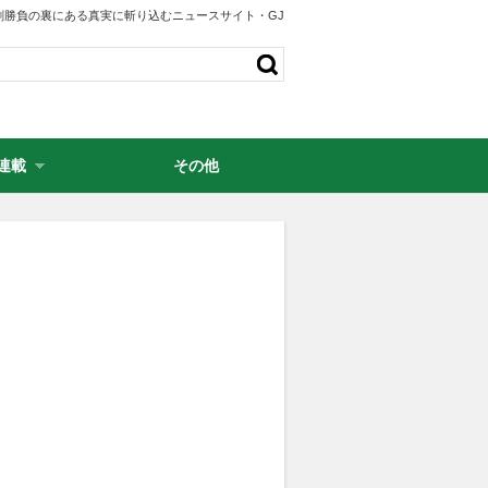
剣勝負の裏にある真実に斬り込むニュースサイト・GJ
連載
その他
・