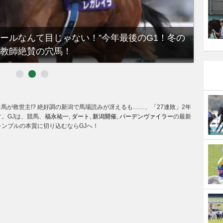
ノールなんて目じゃない！”今年最後のG1！冬の
【有
教師絶賛の穴馬！
るべき
馬が救世主!? 絶好調の新潟で馬場読みが冴えるも……、「27連敗」2年
。GJは、競馬、
福永祐一
,
ダート
,
新潟開催
,
バーデンヴァイラー
の最新
ンブルの本質に切り込むならGJへ！