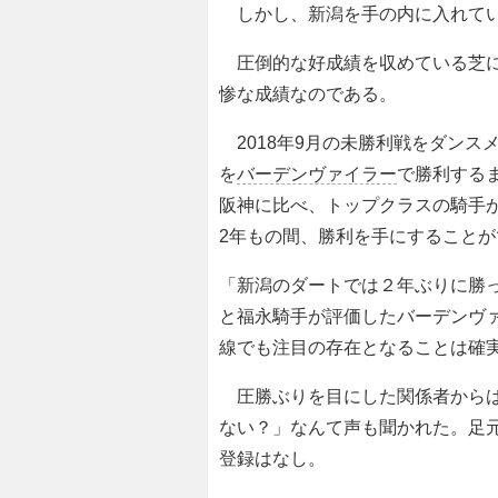
しかし、新潟を手の内に入れてい
圧倒的な好成績を収めている芝
惨な成績なのである。
2018年9月の未勝利戦をダンス
を
バーデンヴァイラー
で勝利する
阪神に比べ、トップクラスの騎手
2年もの間、勝利を手にすること
「新潟のダートでは２年ぶりに勝
と福永騎手が評価したバーデンヴ
線でも注目の存在となることは確
圧勝ぶりを目にした関係者からは
ない？」なんて声も聞かれた。足
登録はなし。