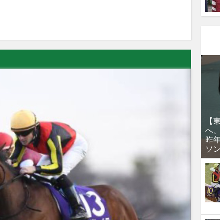
【
へ
昨
ソ