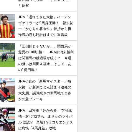
と反省
JRA「遅れてきた大物」バーデン
ヴァイラーが9馬身圧勝！ 福永祐
一「かなりの将来性」骨折から復
帰戦の勝ち時計はすでに重賞級
「圧倒的じゃないか…」関西馬が
驚異の10戦8勝！ JRA新潟未勝利
は関西馬の独壇場が続く？ 今週
の狙いは川田＆福永、そして…あ
の1億円馬！
JRA小倉の「新馬マイスター」福
永祐一が新潟でどん詰まり連発の
大失態、誤算続きの新馬戦でまさ
かの急ブレーキ
JRA川田将雅「外から蓋」で“福永
祐一封じ”成功も…まさかのライバ
ル 誤認!? 単勝1.9倍コリエンテス
は痛恨「4馬身差」敗戦