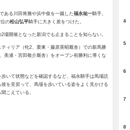
である川田将雅や浜中俊を一蹴した
福永祐一
騎手。
2位の
松山弘平
騎手に大きく差をつけた。
2場開催となった新潟でも止まることを知らない。
ティリア（牝2、栗東・藤原英昭厩舎）での新馬勝
5、美浦・宮田敬介厩舎）をオープン初勝利に導くな
。
歩いて状態などを確認するなど、福永騎手は馬場読
も彼を見習って、馬場を歩いている姿をよく見かける
ら聞こえている。