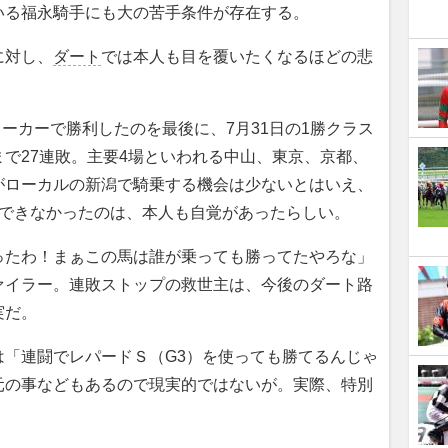
る福永騎手にも大の苦手条件が存在する。
に対し、
ダート
では本人も目を覆いたくなるほどの悲
メーカーで勝利したのを最後に、7月31日の1勝クラス
まで27連敗。主要4場といわれる中山、東京、京都、
がローカルの新潟で騎乗する機会は少ないとはいえ、
ができなかったのは、本人も自覚があったらしい。
ったわ！まぁこの馬は誰が乗っても勝ってたやろな」
ァイラー。連敗ストップの救世主は、今後のダート路
実だ。
「連闘でレパードＳ（G3）を使っても勝てるんじゃ
元の事などもあるので現実的ではないが。実際、特別