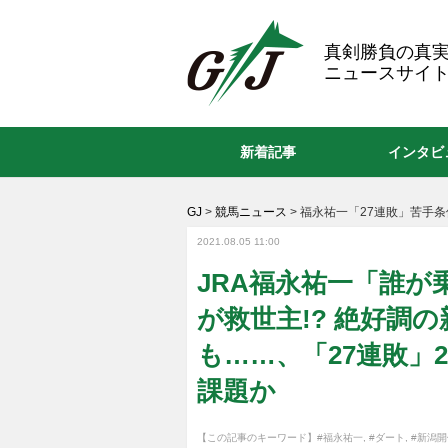
GJ
真剣勝負の真
ニュースサイト
新着記事
インタビ
GJ
>
競馬ニュース
>
福永祐一「27連敗」苦手
2021.08.05 11:00
JRA福永祐一「誰
が救世主!? 絶好調
も……、「27連敗」
課題か
【この記事のキーワード】
#福永祐一
,
#ダート
,
#新潟開