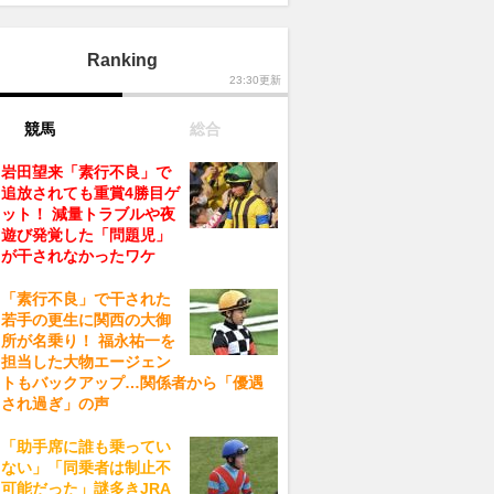
Ranking
23:30更新
競馬
総合
岩田望来「素行不良」で
追放されても重賞4勝目ゲ
ット！ 減量トラブルや夜
遊び発覚した「問題児」
が干されなかったワケ
「素行不良」で干された
若手の更生に関西の大御
所が名乗り！ 福永祐一を
担当した大物エージェン
トもバックアップ…関係者から「優遇
され過ぎ」の声
「助手席に誰も乗ってい
ない」「同乗者は制止不
可能だった」謎多きJRA