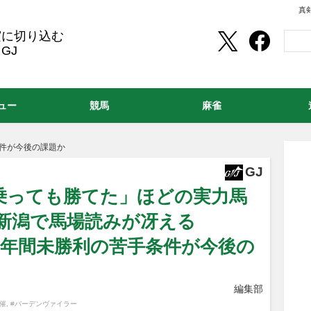
真
実に切り込む
GJ
ュー
競馬
麻雀
条件が今後の課題か
GJ
が乗っても勝てた」ほどの実力馬
の新潟で馬場読みが冴える
2年間未勝利の苦手条件が今後の
編集部
催
,
#バーデンヴァイラー