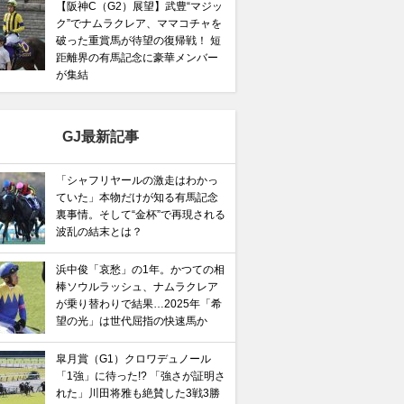
【阪神C（G2）展望】武豊“マジッ
ク”でナムラクレア、ママコチャを
破った重賞馬が待望の復帰戦！ 短
距離界の有馬記念に豪華メンバー
馬記念】武豊×ドウデュースを逆転できる候補3頭！と絶
が集結
“隠れ穴馬！”
GJ最新記事
「シャフリヤールの激走はわかっ
ていた」本物だけが知る有馬記念
裏事情。そして“金杯”で再現される
波乱の結末とは？
浜中俊「哀愁」の1年。かつての相
棒ソウルラッシュ、ナムラクレア
が乗り替わりで結果…2025年「希
望の光」は世代屈指の快速馬か
皐月賞（G1）クロワデュノール
「1強」に待った!? 「強さが証明さ
れた」川田将雅も絶賛した3戦3勝