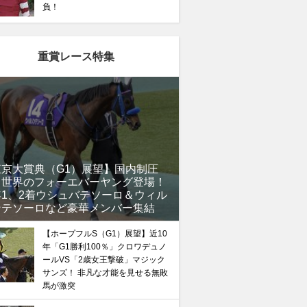
負！
重賞レース特集
東京大賞典（G1）展望】国内制圧
、世界のフォーエバーヤング登場！
年1、2着ウシュバテソーロ＆ウィル
ンテソーロなど豪華メンバー集結
【ホープフルS（G1）展望】近10
年「G1勝利100％」クロワデュノ
ールVS「2歳女王撃破」マジック
サンズ！ 非凡な才能を見せる無敗
馬が激突