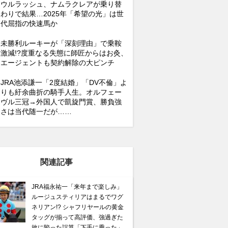
ウルラッシュ、ナムラクレアが乗り替
わりで結果…2025年「希望の光」は世
代屈指の快速馬か
未勝利ルーキーが「深刻理由」で乗鞍
激減!?度重なる失態に師匠からはお灸、
エージェントも契約解除の大ピンチ
JRA池添謙一「2度結婚」「DV不倫」よ
りも紆余曲折の騎手人生。オルフェー
ヴル三冠→外国人で凱旋門賞、勝負強
さは当代随一だが……
関連記事
JRA福永祐一「来年まで楽しみ」
ルージュスティリアはまるでワグ
ネリアン!? シャフリヤールの黄金
タッグが揃って高評価、強過ぎた
故に陥った誤算「下手に乗った」