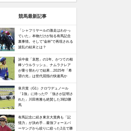
競馬最新記事
「シャフリヤールの激走はわかっ
ていた」本物だけが知る有馬記念
裏事情。そして“金杯”で再現される
波乱の結末とは？
浜中俊「哀愁」の1年。かつての相
棒ソウルラッシュ、ナムラクレア
が乗り替わりで結果…2025年「希
望の光」は世代屈指の快速馬か
皐月賞（G1）クロワデュノール
「1強」に待った!? 「強さが証明さ
れた」川田将雅も絶賛した3戦3勝
馬
有馬記念に続き東京大賞典も「記
憶力」が決め手…最強フォーエバ
ーヤングから絞りに絞った2点で勝