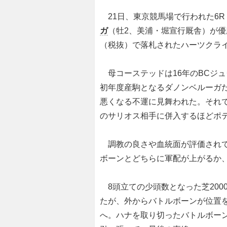
21日、東京競馬場で行われた6R
ガ
（牡2、美浦・堀宣行厩舎）が優勝
（税抜）で落札されたハーツクラ
母コーステッドは16年のBCジュ
初年度産駒となるダノンベルーガ
悪くなる不運に見舞われた。それ
のサリオス相手に併入するほどポ
調教の良さや血統面が評価されて、
ボーンとどちらに軍配が上がるか
8頭立ての少頭数となった芝200
たが、外からバトルボーンが位置
へ。ハナを取り切ったバトルボーンが