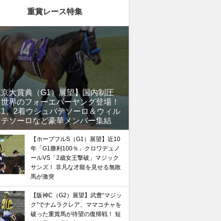
重賞レース特集
東京大賞典（G1）展望】国内制圧
、世界のフォーエバーヤング登場！
年1、2着ウシュバテソーロ＆ウィル
ンテソーロなど豪華メンバー集結
【ホープフルS（G1）展望】近10
年「G1勝利100％」クロワデュノ
ールVS「2歳女王撃破」マジック
サンズ！ 非凡な才能を見せる無敗
馬が激突
【阪神C（G2）展望】武豊“マジッ
ク”でナムラクレア、ママコチャを
破った重賞馬が待望の復帰戦！ 短