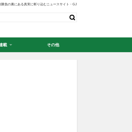
剣勝負の裏にある真実に斬り込むニュースサイト・GJ
連載
その他
・