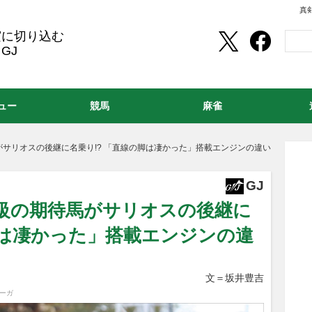
真
実に切り込む
GJ
ュー
競馬
麻雀
がサリオスの後継に名乗り!? 「直線の脚は凄かった」搭載エンジンの違い
GJ
”級の期待馬がサリオスの後継に
脚は凄かった」搭載エンジンの違
文＝坂井豊吉
ーガ