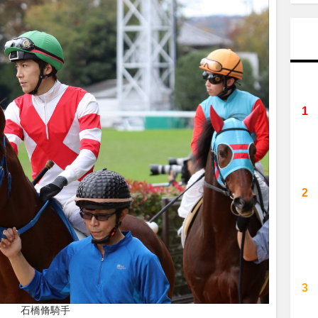
石橋脩騎手