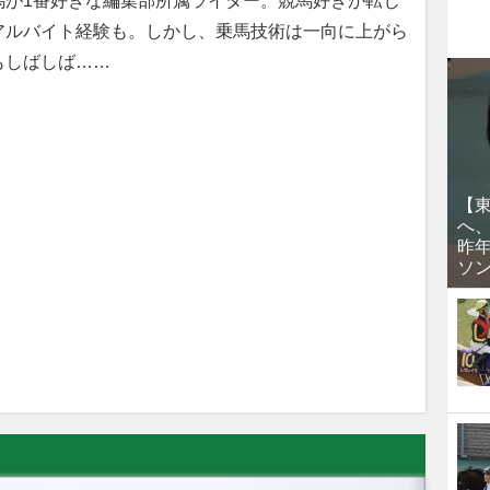
馬が1番好きな編集部所属ライター。競馬好きが転じ
アルバイト経験も。しかし、乗馬技術は一向に上がら
もしばしば……
【
へ
昨
ソ