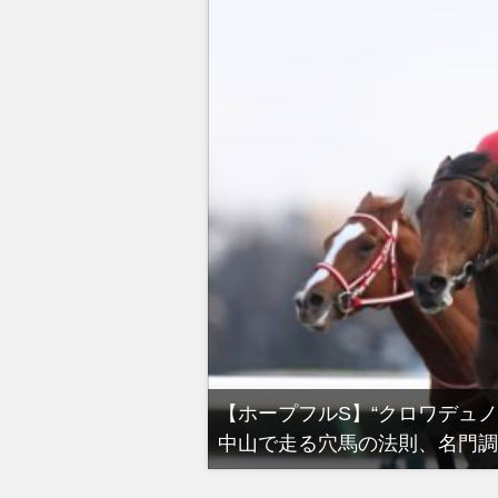
る有馬記念裏事情。そ
【ホープフルS】“クロワデュ
中山で走る穴馬の法則、名門調