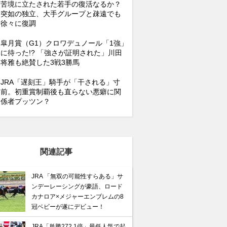
苦境に立たされた若手の復活なるか？
突如の独立、大手グループと疎遠でも
徐々に復調
皐月賞（G1）クロワデュノール「1強」
に待った!? 「強さが証明された」川田
将雅も絶賛した3戦3勝馬
JRA「遅刻王」騎手が「干される」寸
前。初重賞制覇後も直らない悪癖に関
係者プッツン？
関連記事
JRA 「無双の可能性すらある」サ
ンデーレーシングが豪語、ロード
カナロア×メジャーエンブレムの8
冠ベビーが遂にデビュー！
JRA「単勝272.1倍」最低人気で起