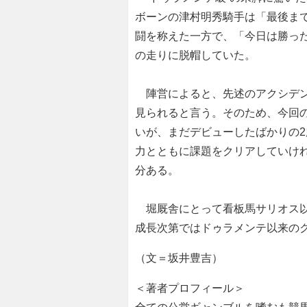
ボーンの津村明秀騎手は「最後ま
闘を称えた一方で、「今日は勝っ
の走りに脱帽していた。
陣営によると、先述のアクシデン
見られると言う。そのため、今回
いが、まだデビューしたばかりの
力とともに課題をクリアしていけ
分ある。
堀厩舎にとって看板馬サリオス以
成長次第ではドゥラメンテ以来の
（文＝坂井豊吉）
＜著者プロフィール＞