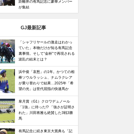
距離界の有馬記念に豪華メンバー
が集結
GJ最新記事
「シャフリヤールの激走はわかっ
ていた」本物だけが知る有馬記念
裏事情。そして“金杯”で再現される
波乱の結末とは？
浜中俊「哀愁」の1年。かつての相
棒ソウルラッシュ、ナムラクレア
が乗り替わりで結果…2025年「希
望の光」は世代屈指の快速馬か
皐月賞（G1）クロワデュノール
「1強」に待った!? 「強さが証明さ
馬記念】武豊×ドウデュースを逆転できる候補3頭！と絶
れた」川田将雅も絶賛した3戦3勝
“隠れ穴馬！”
馬
有馬記念に続き東京大賞典も「記