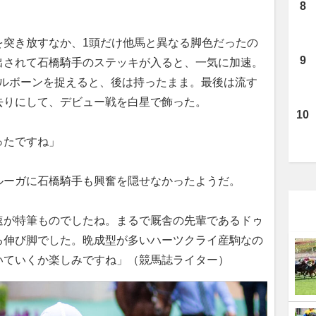
突き放すなか、1頭だけ他馬と異なる脚色だったの
出されて石橋騎手のステッキが入ると、一気に加速。
トルボーンを捉えると、後は持ったまま。最後は流す
去りにして、デビュー戦を白星で飾った。
ったですね」
ーガに石橋騎手も興奮を隠せなかったようだ。
速が特筆ものでしたね。まるで厩舎の先輩であるドゥ
る伸び脚でした。晩成型が多いハーツクライ産駒なの
いていくか楽しみですね」（競馬誌ライター）