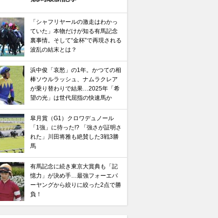
「シャフリヤールの激走はわかっ
ていた」本物だけが知る有馬記念
裏事情。そして“金杯”で再現される
波乱の結末とは？
浜中俊「哀愁」の1年。かつての相
棒ソウルラッシュ、ナムラクレア
が乗り替わりで結果…2025年「希
望の光」は世代屈指の快速馬か
皐月賞（G1）クロワデュノール
「1強」に待った!? 「強さが証明さ
れた」川田将雅も絶賛した3戦3勝
馬
有馬記念に続き東京大賞典も「記
憶力」が決め手…最強フォーエバ
ーヤングから絞りに絞った2点で勝
負！