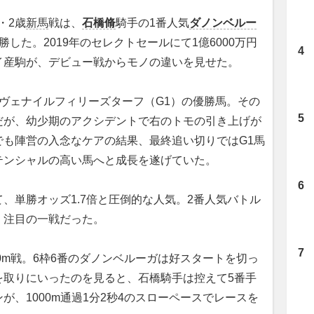
・2歳
新馬
戦は、
石橋脩
騎手の1番人気
ダノンベルー
した。2019年のセレクトセールにて1億6000万円
イ産駒が、デビュー戦からモノの違いを見せた。
ヴェナイルフィリーズターフ（G1）の優勝馬。その
だが、幼少期のアクシデントで右のトモの引き上げが
でも陣営の入念なケアの結果、最終追い切りではG1馬
テンシャルの高い馬へと成長を遂げていた。
単勝オッズ1.7倍と圧倒的な人気。2番人気バトル
、注目の一戦だった。
0m戦。6枠6番のダノンベルーガは好スタートを切っ
を取りにいったのを見ると、石橋騎手は控えて5番手
、1000m通過1分2秒4のスローペースでレースを