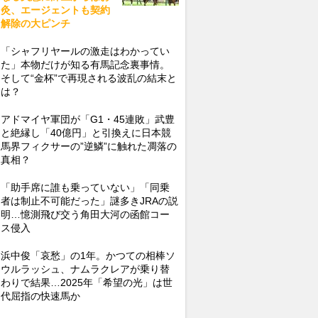
灸、エージェントも契約
解除の大ピンチ
「シャフリヤールの激走はわかってい
た」本物だけが知る有馬記念裏事情。
そして“金杯”で再現される波乱の結末と
は？
アドマイヤ軍団が「G1・45連敗」武豊
と絶縁し「40億円」と引換えに日本競
馬界フィクサーの”逆鱗”に触れた凋落の
真相？
「助手席に誰も乗っていない」「同乗
者は制止不可能だった」謎多きJRAの説
明…憶測飛び交う角田大河の函館コー
ス侵入
浜中俊「哀愁」の1年。かつての相棒ソ
ウルラッシュ、ナムラクレアが乗り替
わりで結果…2025年「希望の光」は世
代屈指の快速馬か