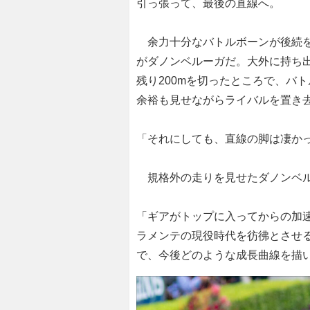
引っ張って、最後の直線へ。
余力十分なバトルボーンが後続を
がダノンベルーガだ。大外に持ち
残り200mを切ったところで、バ
余裕も見せながらライバルを置き
「それにしても、直線の脚は凄か
規格外の走りを見せたダノンベル
「ギアがトップに入ってからの加
ラメンテの現役時代を彷彿とさせ
で、今後どのような成長曲線を描