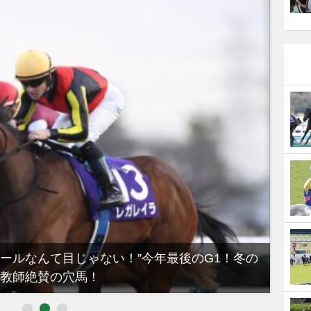
ノールなんて目じゃない！”今年最後のG1！冬の
【有
教師絶賛の穴馬！
るべき