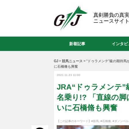
GJ
真剣勝負の真
ニュースサイト
新着記事
インタビ
GJ
>
競馬ニュース
>
“ドゥラメンテ”級の期待馬
に石橋脩も興奮
2021.11.23 11:00
JRA“ドゥラメンテ
名乗り!? 「直線の
いに石橋脩も興奮
【この記事のキーワード】
#新馬
,
#石橋脩
,
#ダノンベル