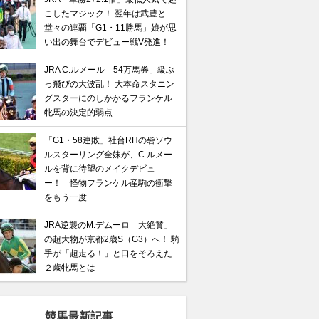
こしたマジック！ 翌年は武豊と
堂々の連覇「G1・11勝馬」娘が思
い出の舞台でデビュー戦V発進！
JRA C.ルメール「54万馬券」級ぶ
っ飛びの大波乱！ 大本命スタニン
グスターにのしかかるフランケル
牝馬の決定的弱点
「G1・58連敗」社台RHの砦ソウ
ルスターリング全妹が、C.ルメー
ルを背に待望のメイクデビュ
ー！ 怪物フランケル産駒の衝撃
をもう一度
JRA逆襲のM.デムーロ「大絶賛」
の超大物が京都2歳S（G3）へ！ 騎
手が「超走る！」と口をそろえた
２歳牝馬とは
競馬最新記事