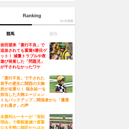
Ranking
23:30更新
競馬
総合
岩田望来「素行不良」で
追放されても重賞4勝目ゲ
ット！ 減量トラブルや夜
遊び発覚した「問題児」
が干されなかったワケ
「素行不良」で干された
若手の更生に関西の大御
所が名乗り！ 福永祐一を
担当した大物エージェン
トもバックアップ…関係者から「優遇
され過ぎ」の声
未勝利ルーキーが「深刻
理由」で乗鞍激減!?度重
なる失態に師匠からはお