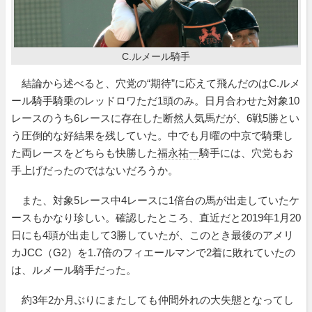
C.ルメール騎手
結論から述べると、穴党の“期待”に応えて飛んだのはC.ルメ
ール騎手騎乗のレッドロワただ1頭のみ。日月合わせた対象10
レースのうち6レースに存在した断然人気馬だが、6戦5勝とい
う圧倒的な好結果を残していた。中でも月曜の中京で騎乗し
た両レースをどちらも快勝した
福永祐一
騎手には、穴党もお
手上げだったのではないだろうか。
また、対象5レース中4レースに1倍台の馬が出走していたケ
ースもかなり珍しい。確認したところ、直近だと2019年1月20
日にも4頭が出走して3勝していたが、このとき最後のアメリ
カJCC（G2）を1.7倍のフィエールマンで2着に敗れていたの
は、ルメール騎手だった。
約3年2か月ぶりにまたしても仲間外れの大失態となってし