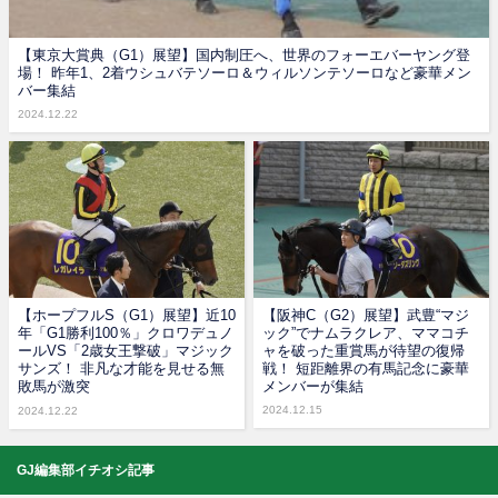
【東京大賞典（G1）展望】国内制圧へ、世界のフォーエバーヤング登
場！ 昨年1、2着ウシュバテソーロ＆ウィルソンテソーロなど豪華メン
バー集結
2024.12.22
【ホープフルS（G1）展望】近10
【阪神C（G2）展望】武豊“マジ
年「G1勝利100％」クロワデュノ
ック”でナムラクレア、ママコチ
ールVS「2歳女王撃破」マジック
ャを破った重賞馬が待望の復帰
サンズ！ 非凡な才能を見せる無
戦！ 短距離界の有馬記念に豪華
敗馬が激突
メンバーが集結
2024.12.15
2024.12.22
GJ編集部イチオシ記事