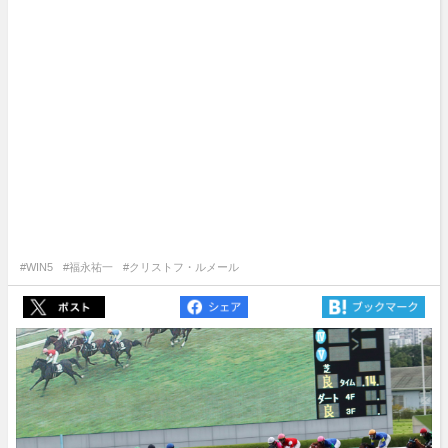
#WIN5
#福永祐一
#クリストフ・ルメール