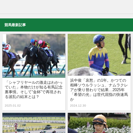
競馬最新記事
浜中俊「哀愁」の1年。かつての
「シャフリヤールの激走はわかっ
相棒ソウルラッシュ、ナムラクレ
ていた」本物だけが知る有馬記念
アが乗り替わりで結果…2025年
裏事情。そして“金杯”で再現され
「希望の光」は世代屈指の快速馬
る波乱の結末とは？
か
2025.01.02
2024.12.30