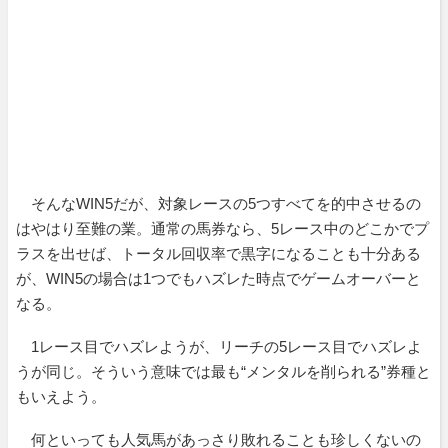
そんなWIN5だが、対象レースの5つすべてを的中させるの
はやはり至難の業。通常の馬券なら、5レース中のどこかでプ
ラスを出せば、トータル回収率で黒字になることも十分ある
が、WIN5の場合は1つでもハズレた時点でゲームオーバーと
なる。
1レース目でハズレようが、リーチの5レース目でハズレよ
うが同じ。そういう意味では最も“メンタルを削られる”券種と
もいえよう。
何といっても人気馬があっさり敗れることも珍しくないの