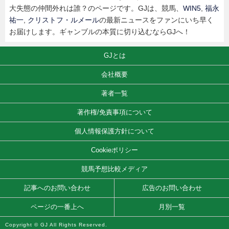
大失態の仲間外れは誰？のページです。GJは、競馬、
WIN5
,
福永
祐一
,
クリストフ・ルメール
の最新ニュースをファンにいち早く
お届けします。ギャンブルの本質に切り込むならGJへ！
GJとは
会社概要
著者一覧
著作権/免責事項について
個人情報保護方針について
Cookieポリシー
競馬予想比較メディア
記事へのお問い合わせ
広告のお問い合わせ
ページの一番上へ
月別一覧
Copyright © GJ All Rights Reserved.