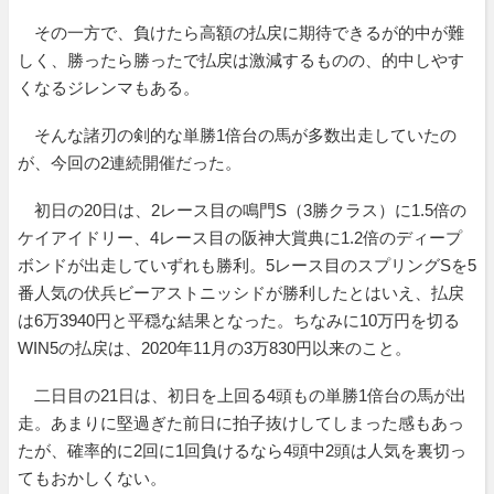
その一方で、負けたら高額の払戻に期待できるが的中が難
しく、勝ったら勝ったで払戻は激減するものの、的中しやす
くなるジレンマもある。
そんな諸刃の剣的な単勝1倍台の馬が多数出走していたの
が、今回の2連続開催だった。
初日の20日は、2レース目の鳴門S（3勝クラス）に1.5倍の
ケイアイドリー、4レース目の阪神大賞典に1.2倍のディープ
ボンドが出走していずれも勝利。5レース目のスプリングSを5
番人気の伏兵ビーアストニッシドが勝利したとはいえ、払戻
は6万3940円と平穏な結果となった。ちなみに10万円を切る
WIN5の払戻は、2020年11月の3万830円以来のこと。
二日目の21日は、初日を上回る4頭もの単勝1倍台の馬が出
走。あまりに堅過ぎた前日に拍子抜けしてしまった感もあっ
たが、確率的に2回に1回負けるなら4頭中2頭は人気を裏切っ
てもおかしくない。