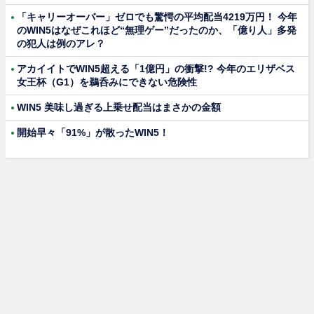
「キャリーオーバー」ゼロでも驚愕の平均配当4219万円！ 今年
のWIN5はなぜこれほど“無理ゲー”だったのか、「億り人」多発
の犯人は例のアレ？
アカイイトでWIN5超える「1億円」の衝撃!? 今年のエリザベス
女王杯（G1）を鵜呑みにできない危険性
WIN5 美味し過ぎる上乗せ配当はまさかの金額
開始早々「91%」が散ったWIN5！