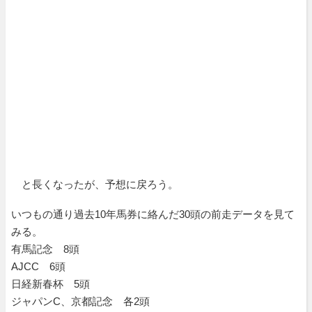
と長くなったが、予想に戻ろう。
いつもの通り過去10年馬券に絡んだ30頭の前走データを見て
みる。
有馬記念 8頭
AJCC 6頭
日経新春杯 5頭
ジャパンC、京都記念 各2頭