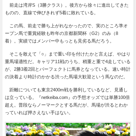
前走は湾岸S（3勝クラス）。後方から徐々に進出してきた
ものの、直線で伸びきれず5着に敗れている。
この馬、前走で勝ち上がれなかったので、実のところ準オ
ープン馬で重賞経験も昨年の京都新聞杯（G2）のみ（8
着）。実績ではメンバー中もっとも見劣る馬だろう。
そこを敢えて「○」まで重い印を付けたかと言えば、やはり
重馬場適性だ。キャリア11戦のうち、稍重と重で4走している
が、2勝3着2回とパーフェクトに馬券となっている。速い時計
の決着より時計のかかる渋った馬場大歓迎という馬なのだ。
距離についても東京2400m戦を勝利しているなど、見通し
は立っている。『netkeiba.com』の予想オッズでは単勝100倍
超え。普段ならノーマークとする馬だが、馬場が渋るとわか
っていれば押さえない手はない。