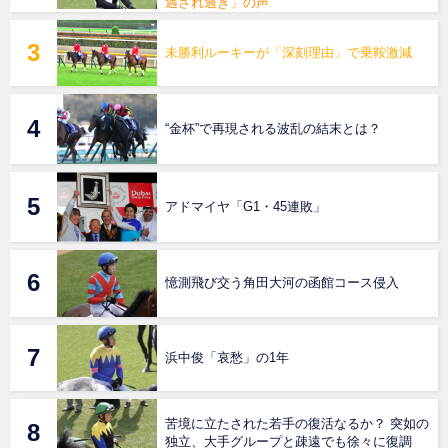
遇され過ぎ」の声
未勝利ルーキーが「深刻理由」で乗鞍激減
“金杯”で再現される波乱の結末とは？
アドマイヤ「G1・45連敗」
憶測飛び交う角田大河の函館コース侵入
浜中俊「哀愁」の1年
苦境に立たされた若手の復活なるか？ 突如の
独立、大手グループと疎遠でも徐々に復調