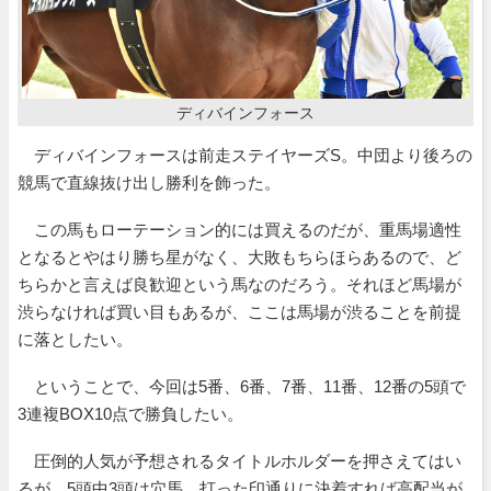
ディバインフォース
ディバインフォースは前走ステイヤーズS。中団より後ろの
競馬で直線抜け出し勝利を飾った。
この馬もローテーション的には買えるのだが、重馬場適性
となるとやはり勝ち星がなく、大敗もちらほらあるので、ど
ちらかと言えば良歓迎という馬なのだろう。それほど馬場が
渋らなければ買い目もあるが、ここは馬場が渋ることを前提
に落としたい。
ということで、今回は5番、6番、7番、11番、12番の5頭で
3連複BOX10点で勝負したい。
圧倒的人気が予想されるタイトルホルダーを押さえてはい
るが、5頭中3頭は穴馬。打った印通りに決着すれば高配当が