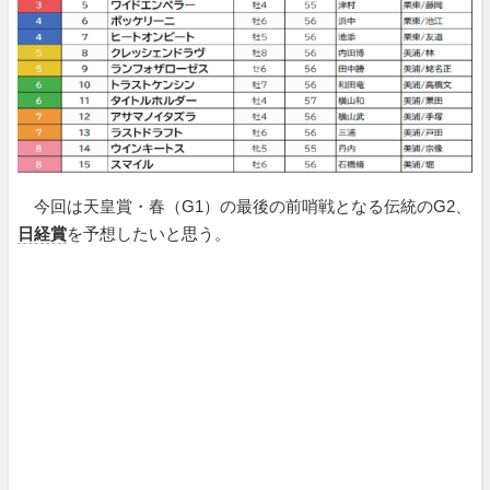
今回は天皇賞・春（G1）の最後の前哨戦となる伝統のG2、
日経賞
を予想したいと思う。