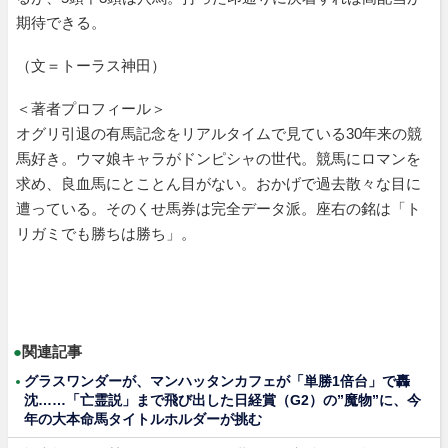
期待できる。
（文＝トーラス神田）
＜著者プロフィール＞
オグリ引退の有馬記念をリアルタイムで見ている30年来の競
馬好き。ウマ娘キャラがドンピシャの世代。競馬にロマンを
求め、良血馬にとことん目がない。おかげで過去散々な目に
遭っている。そのくせ馬券は完全データ派。座右の銘は「ト
リガミでも勝ちは勝ち」。
●
関連記事
グラスワンダーが、マンハッタンカフェが「単勝1倍台」で轟
沈……「亡霊説」まで飛び出した日経賞（G2）の”魔物”に、今
年の大本命馬タイトルホルダーが挑む