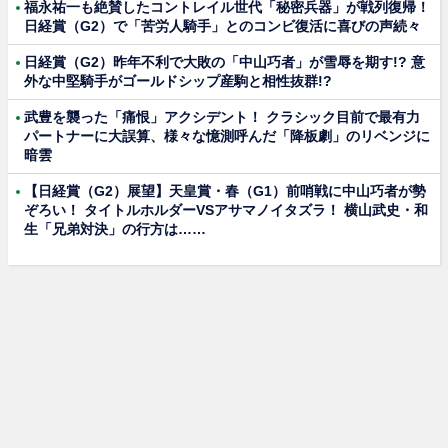
福永祐一も絶賛したコントレイル世代「秘密兵器」が戦列復帰！
日経賞（G2）で「苦労人騎手」とのコンビ復活に喜びの声続々
日経賞（G2）昨年不利で大敗の「中山巧者」が雪辱を期す!? 意
外な中堅騎手がゴールドシップ産駒と相性抜群!?
武豊を襲った「痛恨」アクシデント！ クラシック目前で最有力
パートナーに大誤算、様々な憶測呼んだ「降板劇」のリベンジに
暗雲
【日経賞（G2）展望】天皇賞・春（G1）前哨戦に中山巧者が勢
ぞろい！ タイトルホルダーVSアサマノイタズラ！ 横山武史・和
生「兄弟対決」の行方は……