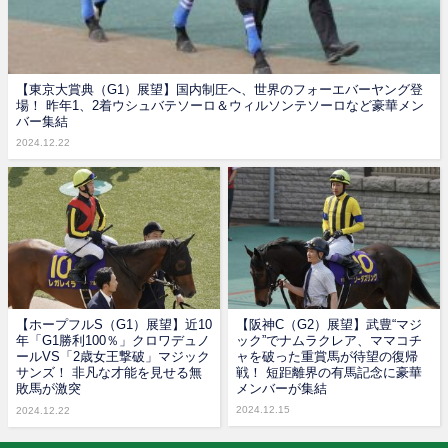
【東京大賞典（G1）展望】国内制圧へ、世界のフォーエバーヤング登
場！ 昨年1、2着ウシュバテソーロ＆ウィルソンテソーロなど豪華メン
バー集結
2024.12.22
【ホープフルS（G1）展望】近10
【阪神C（G2）展望】武豊“マジ
年「G1勝利100％」クロワデュノ
ック”でナムラクレア、ママコチ
ールVS「2歳女王撃破」マジック
ャを破った重賞馬が待望の復帰
サンズ！ 非凡な才能を見せる無
戦！ 短距離界の有馬記念に豪華
敗馬が激突
メンバーが集結
2024.12.15
2024.12.22