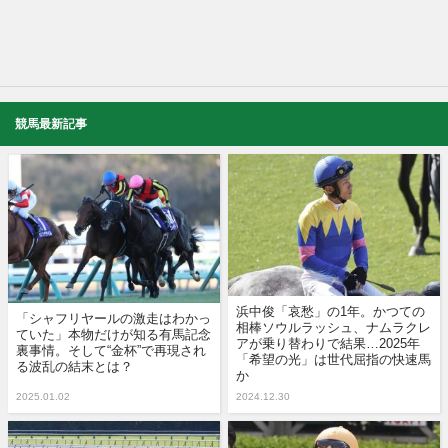
競馬最新記事
浜中俊「哀愁」の1年。かつての
「シャフリヤールの激走はわかっ
相棒ソウルラッシュ、ナムラクレ
ていた」本物だけが知る有馬記念
アが乗り替わりで結果…2025年
裏事情。そして“金杯”で再現され
「希望の光」は世代屈指の快速馬
る波乱の結末とは？
か
2025.01.02
2024.12.30