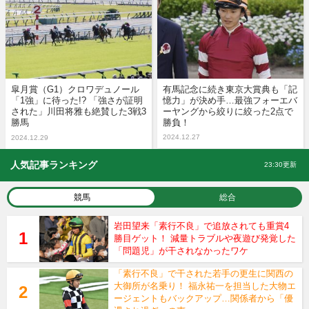
皐月賞（G1）クロワデュノール
有馬記念に続き東京大賞典も「記
「1強」に待った!? 「強さが証明
憶力」が決め手…最強フォーエバ
された」川田将雅も絶賛した3戦3
ーヤングから絞りに絞った2点で
勝馬
勝負！
2024.12.27
2024.12.29
人気記事ランキング
23:30更新
競馬
総合
岩田望来「素行不良」で追放されても重賞4
勝目ゲット！ 減量トラブルや夜遊び発覚した
「問題児」が干されなかったワケ
「素行不良」で干された若手の更生に関西の
大御所が名乗り！ 福永祐一を担当した大物エ
ージェントもバックアップ…関係者から「優