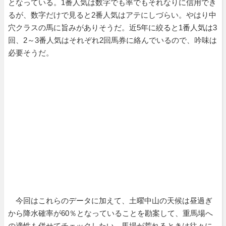
となっている。1番人気は数字でも率でもそれなりに信用でき
るが、数字だけで見ると2番人気はアテにしづらい。やはり中
穴クラスの馬に旨みがありそうだ。近5年に絞ると1番人気は3
回、2～3番人気はそれぞれ2回馬券に絡んでいるので、吟味は
必要そうだ。
今回はこれらのデータに加えて、土曜中山の天候は昼過ぎ
から降水確率が60％となっていることを勘案して、重馬場へ
の適性も併せてチェックしたい。馬場が荒れるときは往々に