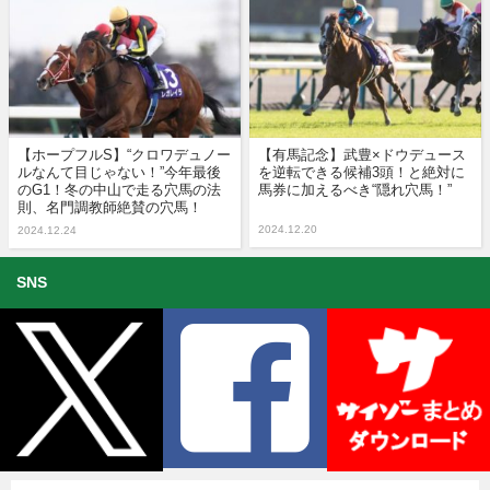
【ホープフルS】“クロワデュノー
【有馬記念】武豊×ドウデュース
ルなんて目じゃない！”今年最後
を逆転できる候補3頭！と絶対に
のG1！冬の中山で走る穴馬の法
馬券に加えるべき“隠れ穴馬！”
則、名門調教師絶賛の穴馬！
2024.12.20
2024.12.24
SNS