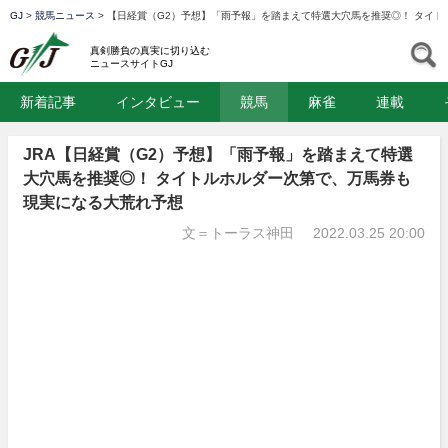
GJ
>
競馬ニュース
>
【日経賞（G2）予想】「雨予報」を踏まえて特選大穴馬を推奨◎！ タイ
GJ
S
真剣勝負の真実に切り込む
ニュースサイトGJ
新着記事
インタビュー
競馬
麻雀
連載
JRA【日経賞（G2）予想】「雨予報」を踏まえて特選
大穴馬を推奨◎！ タイトルホルダー次第で、万馬券も
現実になる大荒れ予想
文＝トーラス神田
2022.03.25 20:00