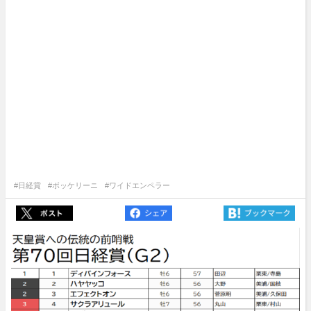
#日経賞
#ボッケリーニ
#ワイドエンペラー