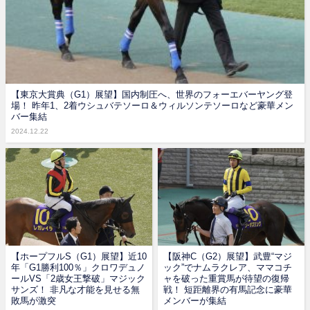
【東京大賞典（G1）展望】国内制圧へ、世界のフォーエバーヤング登
場！ 昨年1、2着ウシュバテソーロ＆ウィルソンテソーロなど豪華メン
バー集結
2024.12.22
【ホープフルS（G1）展望】近10
【阪神C（G2）展望】武豊“マジ
年「G1勝利100％」クロワデュノ
ック”でナムラクレア、ママコチ
ールVS「2歳女王撃破」マジック
ャを破った重賞馬が待望の復帰
サンズ！ 非凡な才能を見せる無
戦！ 短距離界の有馬記念に豪華
敗馬が激突
メンバーが集結