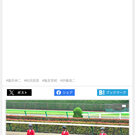
#藤田伸二
#松田国英
#藤原英昭
#伊藤雄二