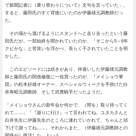
で新聞記者に（乗り替わりについて）文句を言っていた」。
すると、藤田氏のすぐ背後にいたのが伊藤雄元調教師だっ
た。
その場から逃げるようにスタンドへと走り去ったという藤
田氏だが、一部始終を聞かれていたのか、「そこから5～6年
クビかな」と苦笑いを浮かべ、長らく干されていたことを明
かした。
このエピソードには続きがあり、仲違いした伊藤雄元調教
師と藤田氏の関係修復に一役買ったのが、『メイショウ軍
団』の松本好雄オーナー、スペシャルウィークを手掛けた白
井寿昭元調教師、そして武豊騎手だったようだ。
「メイショウさんの新年会か何かで、（間を）取り持ってく
れて……」「『謝りに行け』って言われてね。ユタカさんと
白井先生に伊藤先生のところに連れていかれて、ちゃんと頭
下げて謝ってね……。それからまた、（伊藤雄元調教師との
関係が）復活した」という。