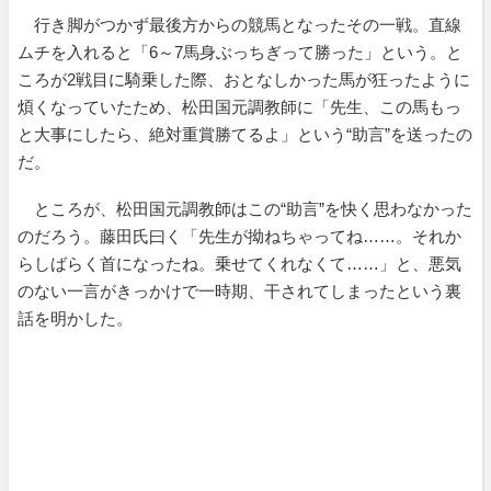
行き脚がつかず最後方からの競馬となったその一戦。直線
ムチを入れると「6～7馬身ぶっちぎって勝った」という。と
ころが2戦目に騎乗した際、おとなしかった馬が狂ったように
煩くなっていたため、松田国元調教師に「先生、この馬もっ
と大事にしたら、絶対重賞勝てるよ」という“助言”を送ったの
だ。
ところが、松田国元調教師はこの“助言”を快く思わなかった
のだろう。藤田氏曰く「先生が拗ねちゃってね……。それか
らしばらく首になったね。乗せてくれなくて……」と、悪気
のない一言がきっかけで一時期、干されてしまったという裏
話を明かした。