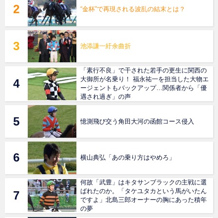
“金杯”で再現される波乱の結末とは？
池添謙一紆余曲折
「素行不良」で干された若手の更生に関西の
大御所が名乗り！ 福永祐一を担当した大物エ
ージェントもバックアップ…関係者から「優
遇され過ぎ」の声
憶測飛び交う角田大河の函館コース侵入
横山典弘「あの乗り方はやめろ」
何故「武豊」はキタサンブラックの主戦に選
ばれたのか。「タケユタカという馬がいたん
ですよ」北島三郎オーナーの胸にあった積年
の夢