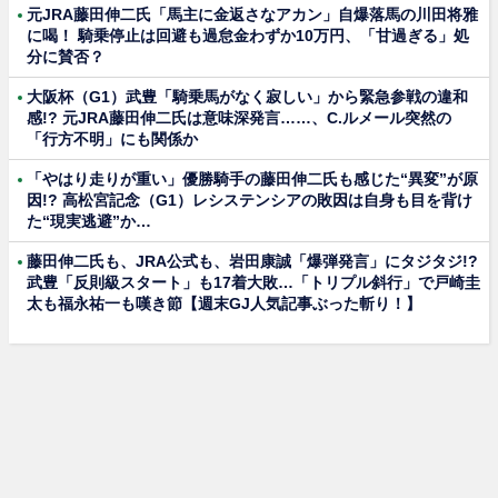
元JRA藤田伸二氏「馬主に金返さなアカン」自爆落馬の川田将雅
に喝！ 騎乗停止は回避も過怠金わずか10万円、「甘過ぎる」処
分に賛否？
大阪杯（G1）武豊「騎乗馬がなく寂しい」から緊急参戦の違和
感!? 元JRA藤田伸二氏は意味深発言……、C.ルメール突然の
「行方不明」にも関係か
「やはり走りが重い」優勝騎手の藤田伸二氏も感じた“異変”が原
因!? 高松宮記念（G1）レシステンシアの敗因は自身も目を背け
た“現実逃避”か…
藤田伸二氏も、JRA公式も、岩田康誠「爆弾発言」にタジタジ!?
武豊「反則級スタート」も17着大敗…「トリプル斜行」で戸崎圭
太も福永祐一も嘆き節【週末GJ人気記事ぶった斬り！】