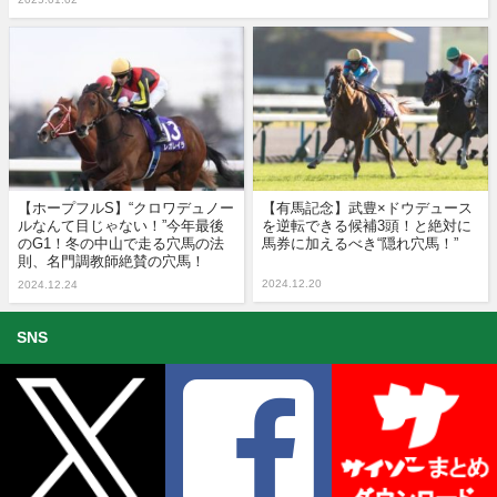
【ホープフルS】“クロワデュノー
【有馬記念】武豊×ドウデュース
ルなんて目じゃない！”今年最後
を逆転できる候補3頭！と絶対に
のG1！冬の中山で走る穴馬の法
馬券に加えるべき“隠れ穴馬！”
則、名門調教師絶賛の穴馬！
2024.12.20
2024.12.24
SNS