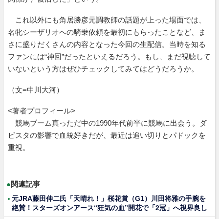
これ以外にも角居勝彦元調教師の話題が上った場面では、
名牝シーザリオへの騎乗依頼を最初にもらったことなど、ま
さに盛りだくさんの内容となった今回の生配信。当時を知る
ファンには“神回”だったといえるだろう。もし、まだ視聴して
いないという方はぜひチェックしてみてはどうだろうか。
（文=中川大河）
<著者プロフィール>
競馬ブーム真っただ中の1990年代前半に競馬に出会う。ダ
ビスタの影響で血統好きだが、最近は追い切りとパドックを
重視。
●
関連記事
元JRA藤田伸二氏「天晴れ！」桜花賞（G1）川田将雅の手腕を
絶賛！スターズオンアース“狂気の血”開花で「2冠」へ視界良し