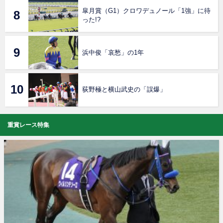
皐月賞（G1）クロワデュノール「1強」に待
った!?
浜中俊「哀愁」の1年
荻野極と横山武史の「誤爆」
重賞レース特集