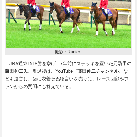
撮影：Ruriko.I
JRA通算1918勝を挙げ、7年前にステッキを置いた元騎手の
藤田伸二
氏。引退後は、YouTube『
藤田伸二チャンネル
』な
ども運営し、歯に衣着せぬ物言いを売りに、レース回顧やフ
ァンからの質問にも答えている。