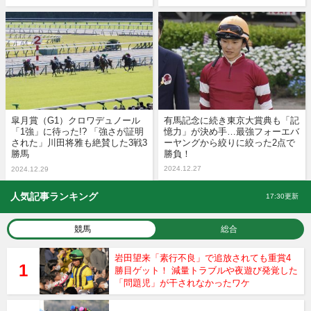
皐月賞（G1）クロワデュノール
有馬記念に続き東京大賞典も「記
「1強」に待った!? 「強さが証明
憶力」が決め手…最強フォーエバ
された」川田将雅も絶賛した3戦3
ーヤングから絞りに絞った2点で
勝馬
勝負！
2024.12.27
2024.12.29
人気記事ランキング
17:30更新
競馬
総合
岩田望来「素行不良」で追放されても重賞4
勝目ゲット！ 減量トラブルや夜遊び発覚した
「問題児」が干されなかったワケ