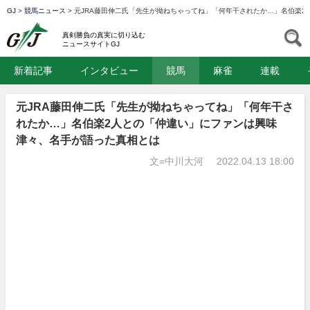
GJ
>
競馬ニュース
>
元JRA藤田伸二氏「先生が拗ねちゃってね」「何年干されたか…」名伯楽
GJ
S
真剣勝負の真実に切り込む
ニュースサイトGJ
新着記事
インタビュー
競馬
麻雀
連載
元JRA藤田伸二氏「先生が拗ねちゃってね」「何年干さ
れたか…」名伯楽2人との「仲違い」にファンは興味
津々、名手が語った真相とは
文=中川大河
2022.04.13 18:00