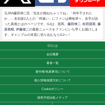
元JRA藤田伸二氏「先生が拗ねちゃってね」「何年干された
か…」名伯楽2人との「仲違い」にファンは興味津々、名手が語
った真相とはのページです。GJは、競馬、
藤田伸二
,
松田国英
,
藤
原英昭
,
伊藤雄二
の最新ニュースをファンにいち早くお届けしま
す。ギャンブルの本質に切り込むならGJへ！
GJとは
会社概要
著者一覧
著作権/免責事項について
個人情報保護方針について
Cookieポリシー
競馬予想比較メディア