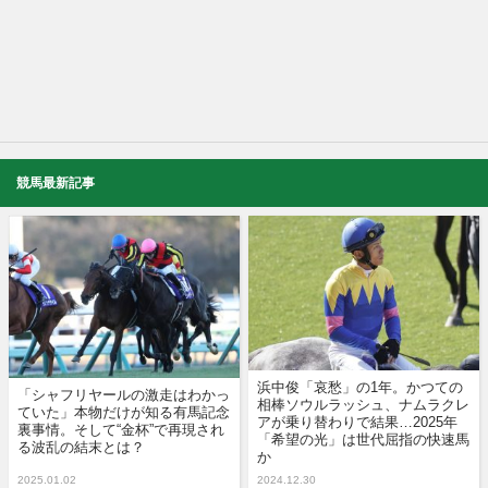
競馬最新記事
浜中俊「哀愁」の1年。かつての
「シャフリヤールの激走はわかっ
相棒ソウルラッシュ、ナムラクレ
ていた」本物だけが知る有馬記念
アが乗り替わりで結果…2025年
裏事情。そして“金杯”で再現され
「希望の光」は世代屈指の快速馬
る波乱の結末とは？
か
2025.01.02
2024.12.30