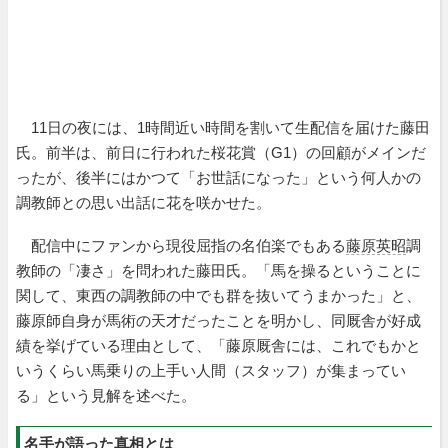
11日の夜には、1時間近い時間を割いて生配信を届けた藤田
氏。前半は、前日に行われた桜花賞（G1）の回顧がメインだ
ったが、後半にはかつて「お世話になった」という何人かの
調教師との思い出話に花を咲かせた。
配信中にファンから現役屈指の名伯楽でもある
藤原英昭
調
教師の「凄さ」を問われた藤田氏。「馬を操るということに
関して、東西の調教師の中でも群を抜いてうまかった」と、
藤原師自身が馬術の天才だったことを明かし、同厩舎が好成
績を挙げている理由として、「藤原厩舎には、これでもかと
いうくらい馬乗りの上手い人間（スタッフ）が集まってい
る」という見解を述べた。
名手が語った真相とは