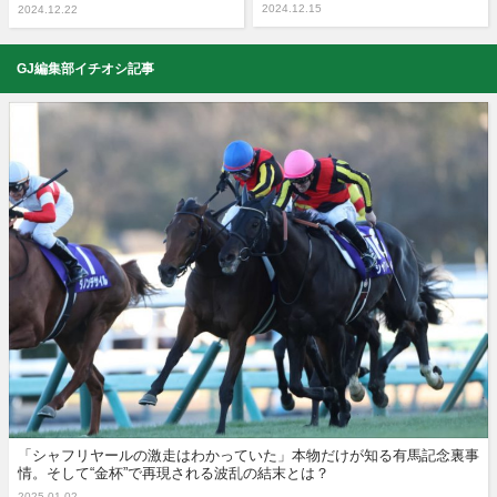
2024.12.15
2024.12.22
GJ編集部イチオシ記事
「シャフリヤールの激走はわかっていた」本物だけが知る有馬記念裏事
情。そして“金杯”で再現される波乱の結末とは？
2025.01.02