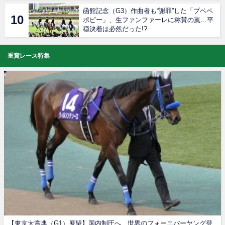
函館記念（G3）作曲者も“謝罪”した「プペペ
ポピー」、生ファンファーレに称賛の嵐…平
穏決着は必然だった!?
重賞レース特集
【東京大賞典（G1）展望】国内制圧へ、世界のフォーエバーヤング登