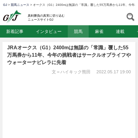
GJ
>
競馬ニュース
>
オークス（G1）2400mは無謀の「常識」覆した55万馬券から11年、今
GJ
S
真剣勝負の真実に切り込む
ニュースサイトGJ
新着記事
インタビュー
競馬
麻雀
連載
JRAオークス（G1）2400mは無謀の「常識」覆した55
万馬券から11年、今年の挑戦者はサークルオブライフや
ウォーターナビレラに先着
文＝ハイキック熊田
2022.05.17 19:00