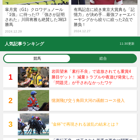
皐月賞（G1）クロワデュノール
有馬記念に続き東京大賞典も「記
「1強」に待った!? 「強さが証明
憶力」が決め手…最強フォーエバ
された」川田将雅も絶賛した3戦3
ーヤングから絞りに絞った2点で
勝馬
勝負！
2024.12.27
2024.12.29
人気記事ランキング
11:30更新
競馬
総合
岩田望来「素行不良」で追放されても重賞4
勝目ゲット！ 減量トラブルや夜遊び発覚した
「問題児」が干されなかったワケ
憶測飛び交う角田大河の函館コース侵入
“金杯”で再現される波乱の結末とは？