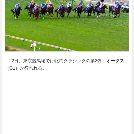
22日、東京競馬場では牝馬クラシックの第2弾・
オークス
（G1）が行われる。