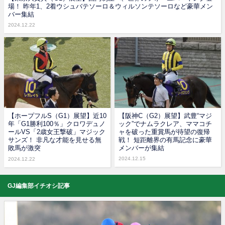
場！ 昨年1、2着ウシュバテソーロ＆ウィルソンテソーロなど豪華メン
バー集結
2024.12.22
【ホープフルS（G1）展望】近10
【阪神C（G2）展望】武豊“マジ
年「G1勝利100％」クロワデュノ
ック”でナムラクレア、ママコチ
ールVS「2歳女王撃破」マジック
ャを破った重賞馬が待望の復帰
サンズ！ 非凡な才能を見せる無
戦！ 短距離界の有馬記念に豪華
敗馬が激突
メンバーが集結
2024.12.15
2024.12.22
GJ編集部イチオシ記事