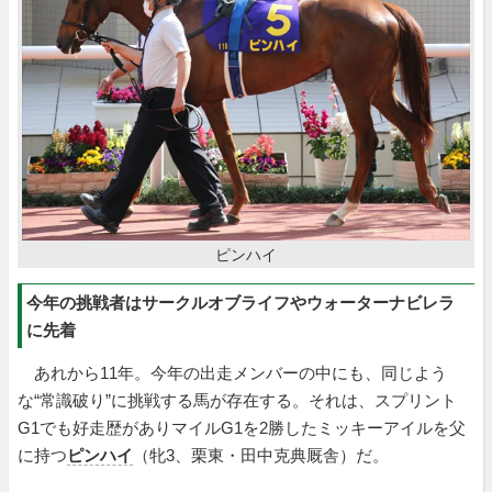
ピンハイ
今年の挑戦者はサークルオブライフやウォーターナビレラ
に先着
あれから11年。今年の出走メンバーの中にも、同じよう
な“常識破り”に挑戦する馬が存在する。それは、スプリント
G1でも好走歴がありマイルG1を2勝したミッキーアイルを父
に持つ
ピンハイ
（牝3、栗東・田中克典厩舎）だ。