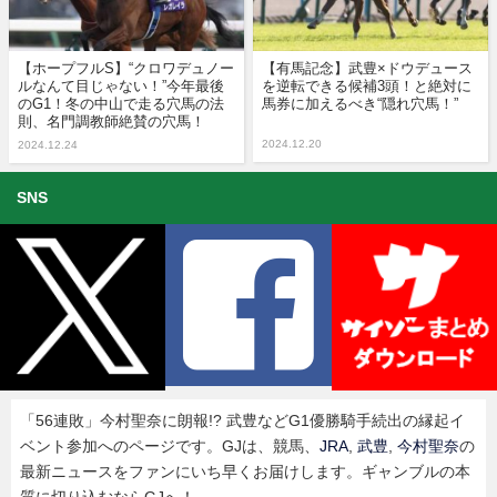
【ホープフルS】“クロワデュノー
【有馬記念】武豊×ドウデュース
ルなんて目じゃない！”今年最後
を逆転できる候補3頭！と絶対に
のG1！冬の中山で走る穴馬の法
馬券に加えるべき“隠れ穴馬！”
則、名門調教師絶賛の穴馬！
2024.12.20
2024.12.24
SNS
「56連敗」今村聖奈に朗報!? 武豊などG1優勝騎手続出の縁起イ
ベント参加へのページです。GJは、競馬、
JRA
,
武豊
,
今村聖奈
の
最新ニュースをファンにいち早くお届けします。ギャンブルの本
質に切り込むならGJへ！