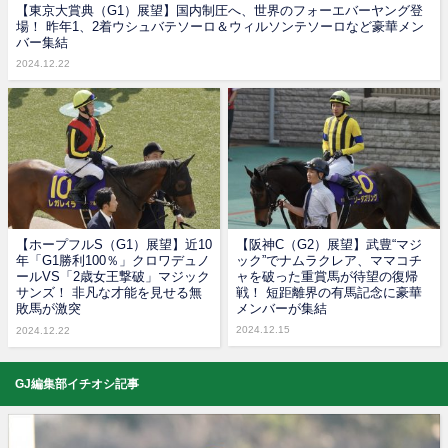
【東京大賞典（G1）展望】国内制圧へ、世界のフォーエバーヤング登
場！ 昨年1、2着ウシュバテソーロ＆ウィルソンテソーロなど豪華メン
バー集結
2024.12.22
【ホープフルS（G1）展望】近10
【阪神C（G2）展望】武豊“マジ
年「G1勝利100％」クロワデュノ
ック”でナムラクレア、ママコチ
ールVS「2歳女王撃破」マジック
ャを破った重賞馬が待望の復帰
サンズ！ 非凡な才能を見せる無
戦！ 短距離界の有馬記念に豪華
敗馬が激突
メンバーが集結
2024.12.15
2024.12.22
GJ編集部イチオシ記事