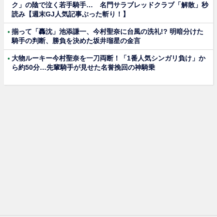
ク」の陰で泣く若手騎手… 名門サラブレッドクラブ「解散」秒
読み【週末GJ人気記事ぶった斬り！】
揃って「轟沈」池添謙一、今村聖奈に台風の洗礼!? 明暗分けた
騎手の判断、勝負を決めた坂井瑠星の金言
大物ルーキー今村聖奈を一刀両断！「1番人気シンガリ負け」か
ら約50分…先輩騎手が見せた名誉挽回の神騎乗