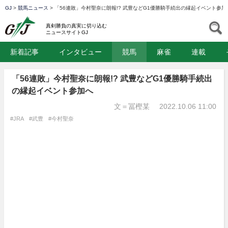
GJ
>
競馬ニュース
>
「56連敗」今村聖奈に朗報!? 武豊などG1優勝騎手続出の縁起イベント参加
GJ
S
真剣勝負の真実に切り込む
ニュースサイトGJ
新着記事
インタビュー
競馬
麻雀
連載
「56連敗」今村聖奈に朗報!? 武豊などG1優勝騎手続出
の縁起イベント参加へ
文＝冨樫某
2022.10.06 11:00
#JRA
#武豊
#今村聖奈