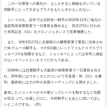
この一日署長への着任が、もしかすると精細を欠いている
同騎手にとって大きなプラスをもたらすかもしれない。
というのも、近年では北村友一騎手が2020年12月に地元の
滋賀県米原警察署で一日署長を務めると、同月27日に行われ
た有馬記念（G1）をクロノジェネシスで見事優勝した。
また、16年9月27日に京都府の八幡警察署で署長に任命され
たM.デムーロ騎手も、その5日後にレッドファルクスでスプリ
ンターズSを制覇するなど、ジョッキーにとっては非常に縁起
のよいイベントといえそうだからである。
「2008年には
武豊
騎手も大阪府の南警察署で一日署長を任さ
れ、同年秋にはウオッカとのコンビで天皇賞・秋（G1）を勝
利。最終的にはその年の全国リーディングにも輝きました。
参加したジョッキーがその後ビッグレースを制するなど活躍
が目立っている催しだけに、今村騎手にもあとに続いてほし
いところですね」（同）