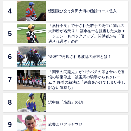
憶測飛び交う角田大河の函館コース侵入
「素行不良」で干された若手の更生に関西の
大御所が名乗り！ 福永祐一を担当した大物エ
ージェントもバックアップ…関係者から「優
遇され過ぎ」の声
“金杯”で再現される波乱の結末とは？
「関東の問題児」がバチバチの叩き合いで痛
恨の騎乗停止…被害馬の騎手からもクレー
ム？ 降着の裁決に「迷惑をかけてしまい申し
訳ない気持ち」
浜中俊「哀愁」の1年
武豊よりアキヤマ!?