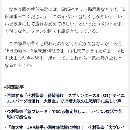
なお今回の就任決定には、SNSやネット掲示板などでも「1
日頑張ってください」「このイベントは行くしかない」「い
い息抜きにして流れを変えてほしい」といったコメントが多
く付くなど、ファンの間でも話題となっている。
この効果が早くも現れたのかどうか定かではないが、今月
16日の新潟・2歳未勝利戦では、白毛馬アオラキとの新コンビ
も決まった今村騎手。果たして、これから一気の巻き返しと
なるだろうか。
●
関連記事
再燃する「今村聖奈」待望論!? スプリンターズS（G1）テイエ
ムスパーダ出遅れ「大暴走」で15着大敗の主戦騎手に厳しい声
今村聖奈「急ブレーキ」でG1も想定無し…、ライバル復活で苦
戦の可能性も
「超大物」JRA騎手が調教師試験に挑戦！ 今村聖奈「大ブレイ