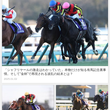
「シャフリヤールの激走はわかっていた」本物だけが知る有馬記念裏事
情。そして“金杯”で再現される波乱の結末とは？
2025.01.02