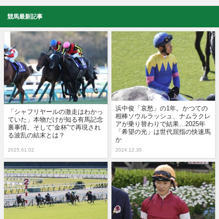
競馬最新記事
浜中俊「哀愁」の1年。かつての
「シャフリヤールの激走はわかっ
相棒ソウルラッシュ、ナムラクレ
ていた」本物だけが知る有馬記念
アが乗り替わりで結果…2025年
裏事情。そして“金杯”で再現され
「希望の光」は世代屈指の快速馬
る波乱の結末とは？
か
2025.01.02
2024.12.30