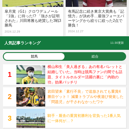
皐月賞（G1）クロワデュノール
有馬記念に続き東京大賞典も「記
「1強」に待った!? 「強さが証明
憶力」が決め手…最強フォーエバ
された」川田将雅も絶賛した3戦3
ーヤングから絞りに絞った2点で
勝馬
勝負！
2024.12.27
2024.12.29
人気記事ランキング
11:30更新
競馬
総合
横山和生「美人過ぎる」あの有名バレットと
結婚していた。当時は競馬ファンの間でも話
題、タイトルホルダー活躍の裏に「内助の
功」効果バッチリ
岩田望来「素行不良」で追放されても重賞4
勝目ゲット！ 減量トラブルや夜遊び発覚した
「問題児」が干されなかったワケ
騎手・厩舎の重賞初勝利を背負った1番人気
に一体何が…？