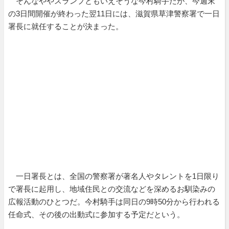
そんなややスランプともいえそうな今村騎手だが、今週末
の3日間開催が終わった翌11日には、滋賀県草津警察署で一日
署長に就任することが決まった。
一日署長とは、全国の警察署が著名人やタレントを1日限り
で署長に起用し、地域住民との交流などを深めるお馴染みの
広報活動のひとつだ。今村騎手は同日の9時50分から行われる
任命式、その後の出動式に参加する予定だという。