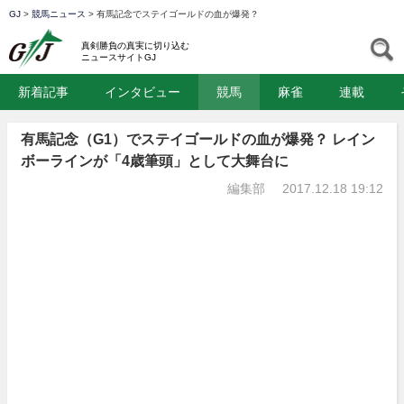
GJ
>
競馬ニュース
>
有馬記念でステイゴールドの血が爆発？
GJ
S
真剣勝負の真実に切り込む
ニュースサイトGJ
新着記事
インタビュー
競馬
麻雀
連載
有馬記念（G1）でステイゴールドの血が爆発？ レイン
ボーラインが「4歳筆頭」として大舞台に
編集部
2017.12.18 19:12