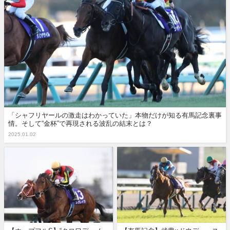
「シャフリヤールの激走はわかっていた」本物だけが知る有馬記念裏事
情。そして“金杯”で再現される波乱の結末とは？
2025.01.02