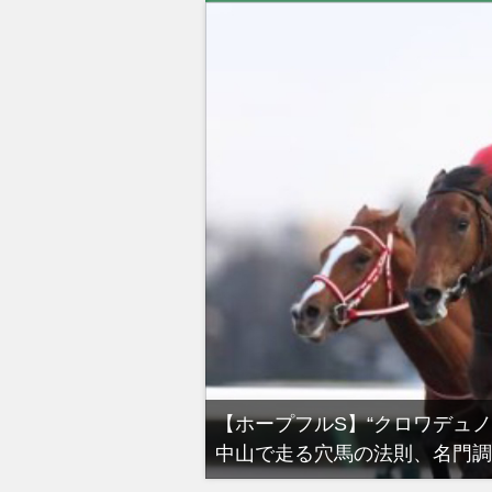
る有馬記念裏事情。そ
【ホープフルS】“クロワデュ
中山で走る穴馬の法則、名門調