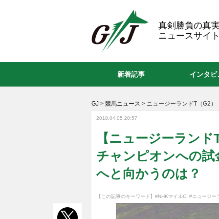
GJ
真剣勝負の真
ニュースサイト
新着記事
インタビ
GJ
>
競馬ニュース
>
ニュージーランドT（G2）
2018.04.05 20:57
【ニュージーランドT
チャンピオンへの試
へと向かうのは？
【この記事のキーワード】
#NHKマイルC
,
#ニュージー