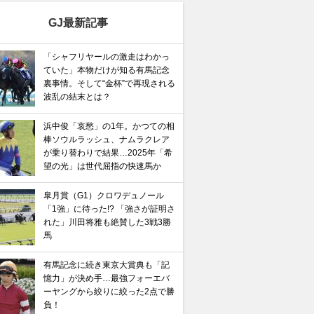
GJ最新記事
「シャフリヤールの激走はわかっ
ていた」本物だけが知る有馬記念
裏事情。そして“金杯”で再現される
波乱の結末とは？
浜中俊「哀愁」の1年。かつての相
棒ソウルラッシュ、ナムラクレア
が乗り替わりで結果…2025年「希
望の光」は世代屈指の快速馬か
皐月賞（G1）クロワデュノール
「1強」に待った!? 「強さが証明さ
れた」川田将雅も絶賛した3戦3勝
馬
有馬記念に続き東京大賞典も「記
憶力」が決め手…最強フォーエバ
ーヤングから絞りに絞った2点で勝
負！