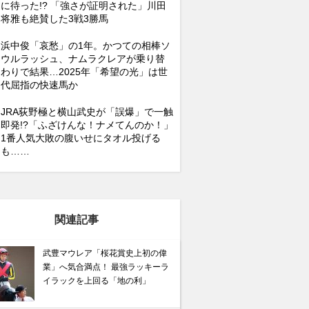
に待った!? 「強さが証明された」川田
将雅も絶賛した3戦3勝馬
浜中俊「哀愁」の1年。かつての相棒ソ
ウルラッシュ、ナムラクレアが乗り替
わりで結果…2025年「希望の光」は世
代屈指の快速馬か
JRA荻野極と横山武史が「誤爆」で一触
即発!?「ふざけんな！ナメてんのか！」
1番人気大敗の腹いせにタオル投げる
も……
関連記事
武豊マウレア「桜花賞史上初の偉
業」へ気合満点！ 最強ラッキーラ
イラックを上回る「地の利」