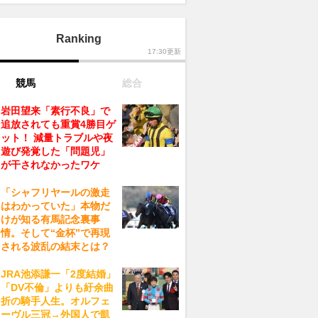
Ranking
17:30更新
競馬
総合
岩田望来「素行不良」で
追放されても重賞4勝目ゲ
ット！ 減量トラブルや夜
遊び発覚した「問題児」
が干されなかったワケ
「シャフリヤールの激走
はわかっていた」本物だ
けが知る有馬記念裏事
情。そして“金杯”で再現
される波乱の結末とは？
JRA池添謙一「2度結婚」
「DV不倫」よりも紆余曲
折の騎手人生。オルフェ
ーヴル三冠→外国人で凱