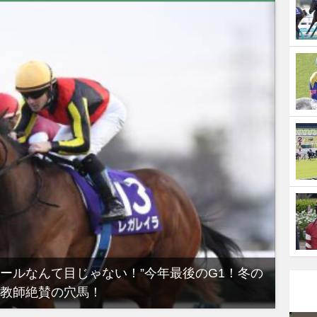
ノールなんて目じゃない！”今年最後のG1！冬の
【有
教師絶賛の穴馬！
るべき