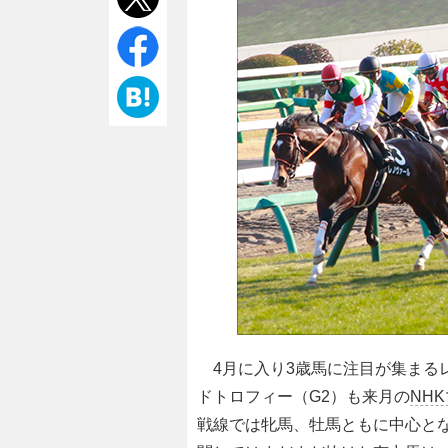
4月に入り3歳馬に注目が集まる
ドトロフィー（G2）も来月の
NH
戦線では牝馬、牡馬ともに中心と