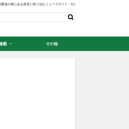
剣勝負の裏にある真実に斬り込むニュースサイト・GJ
連載
その他
・