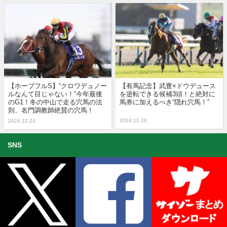
【ホープフルS】“クロワデュノー
【有馬記念】武豊×ドウデュース
ルなんて目じゃない！”今年最後
を逆転できる候補3頭！と絶対に
のG1！冬の中山で走る穴馬の法
馬券に加えるべき“隠れ穴馬！”
則、名門調教師絶賛の穴馬！
2024.12.20
2024.12.24
SNS