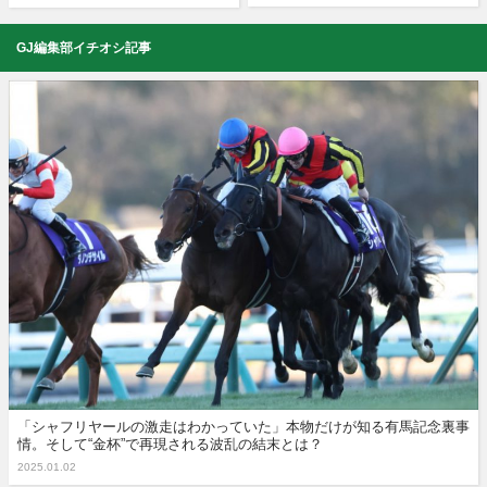
GJ編集部イチオシ記事
「シャフリヤールの激走はわかっていた」本物だけが知る有馬記念裏事
情。そして“金杯”で再現される波乱の結末とは？
2025.01.02