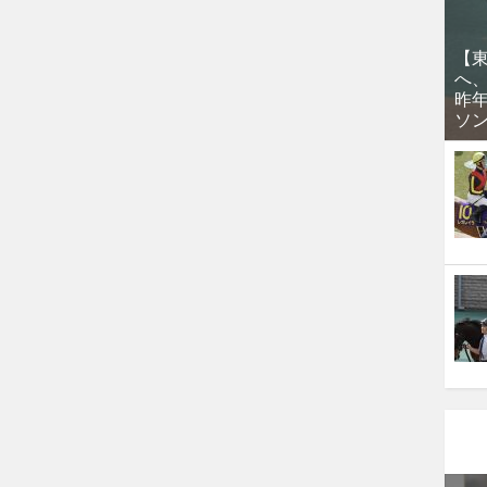
【
へ
昨
ソ