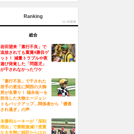
Ranking
11:30更新
総合
岩田望来「素行不良」で
追放されても重賞4勝目ゲ
ット！ 減量トラブルや夜
遊び発覚した「問題児」
が干されなかったワケ
「素行不良」で干された
若手の更生に関西の大御
所が名乗り！ 福永祐一を
担当した大物エージェン
トもバックアップ…関係者から「優遇
され過ぎ」の声
未勝利ルーキーが「深刻
理由」で乗鞍激減!?度重
なる失態に師匠からはお