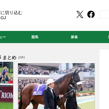
実に切り込む
GJ
ュー
競馬
麻雀
 まとめ
(2件)