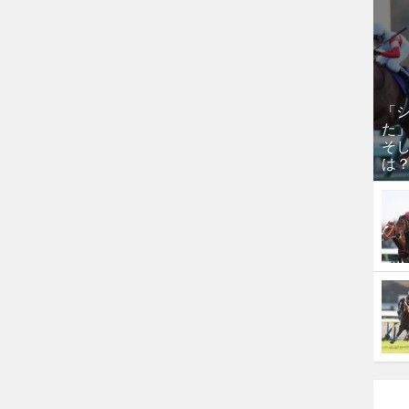
「
た
そし
は