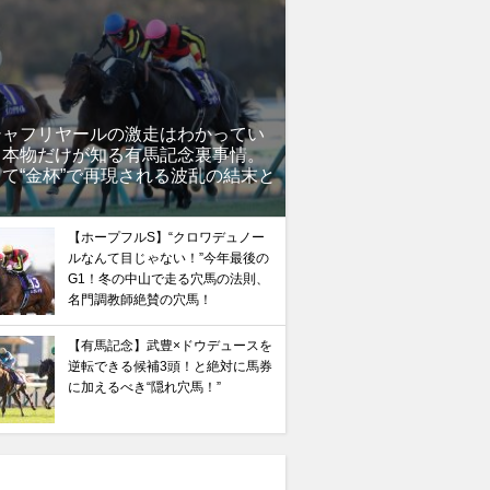
シャフリヤールの激走はわかってい
」本物だけが知る有馬記念裏事情。
て“金杯”で再現される波乱の結末と
？
【ホープフルS】“クロワデュノー
ルなんて目じゃない！”今年最後の
G1！冬の中山で走る穴馬の法則、
名門調教師絶賛の穴馬！
【有馬記念】武豊×ドウデュースを
逆転できる候補3頭！と絶対に馬券
に加えるべき“隠れ穴馬！”