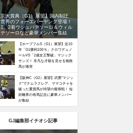
東京大賞典（G1）展望】国内制圧
、世界のフォーエバーヤング登場！
年1、2着ウシュバテソーロ＆ウィル
ンテソーロなど豪華メンバー集結
【ホープフルS（G1）展望】近10
年「G1勝利100％」クロワデュノ
ールVS「2歳女王撃破」マジック
サンズ！ 非凡な才能を見せる無敗
馬が激突
【阪神C（G2）展望】武豊“マジッ
ク”でナムラクレア、ママコチャを
破った重賞馬が待望の復帰戦！ 短
距離界の有馬記念に豪華メンバー
が集結
GJ編集部イチオシ記事