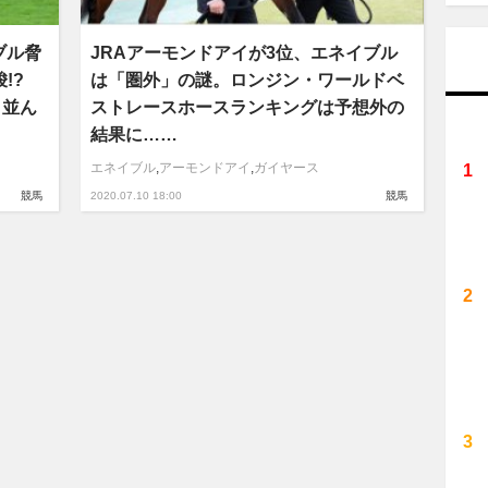
ブル脅
JRAアーモンドアイが3位、エネイブル
!?
は「圏外」の謎。ロンジン・ワールドベ
と並ん
ストレースホースランキングは予想外の
結果に……
エネイブル
,
アーモンドアイ
,
ガイヤース
競馬
2020.07.10 18:00
競馬