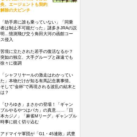
灸、エージェントも契約
解除の大ピンチ
「助手席に誰も乗っていない」「同乗
者は制止不可能だった」謎多きJRAの説
明…憶測飛び交う角田大河の函館コー
ス侵入
苦境に立たされた若手の復活なるか？
突如の独立、大手グループと疎遠でも
徐々に復調
「シャフリヤールの激走はわかってい
た」本物だけが知る有馬記念裏事情。
そして“金杯”で再現される波乱の結末と
は？
「ひろゆき」まさかの登場！「ギャン
ブルやるやつはバカ」の真意……「日
本カジノ」「麻雀Mリーグ」ギャンブル
時事に鋭く切り込む
アドマイヤ軍団が「G1・45連敗」武豊