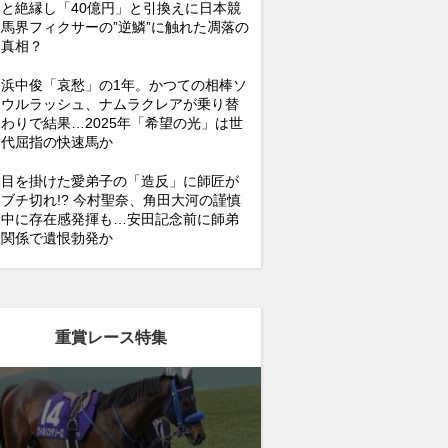
と絶縁し「40億円」と引換えに日本競
馬界フィクサーの”逆鱗”に触れた凋落の
真相？
浜中俊「哀愁」の1年。かつての相棒ソ
ウルラッシュ、ナムラクレアが乗り替
わりで結果…2025年「希望の光」は世
代屈指の快速馬か
目を掛けた愛弟子の「造反」に師匠が
ブチ切れ!? 今村聖奈、角田大河の謹慎
中に存在感発揮も…安田記念前に師弟
関係で遺恨勃発か
重賞レース特集