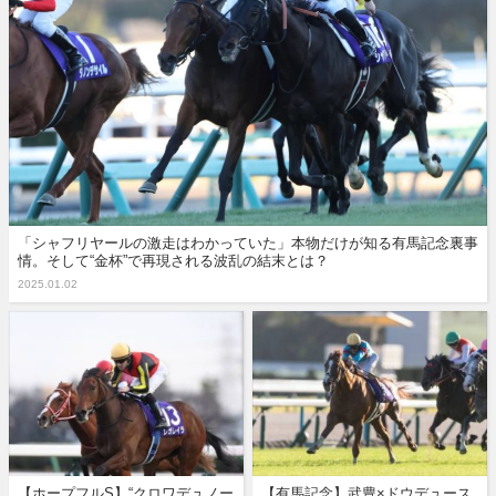
「シャフリヤールの激走はわかっていた」本物だけが知る有馬記念裏事
情。そして“金杯”で再現される波乱の結末とは？
2025.01.02
【ホープフルS】“クロワデュノー
【有馬記念】武豊×ドウデュース