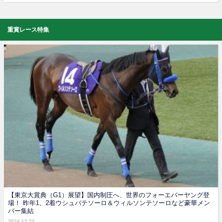
重賞レース特集
【東京大賞典（G1）展望】国内制圧へ、世界のフォーエバーヤング登
場！ 昨年1、2着ウシュバテソーロ＆ウィルソンテソーロなど豪華メン
バー集結
2024.12.22