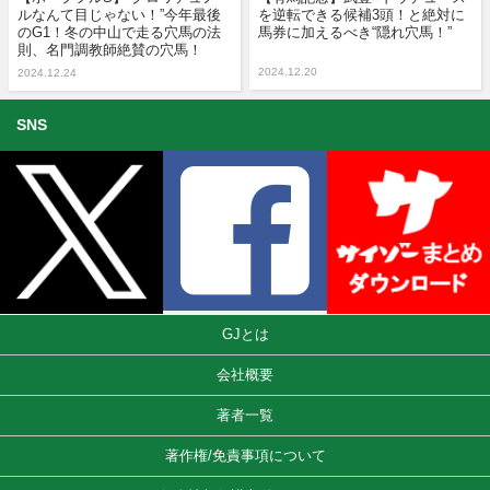
ルなんて目じゃない！”今年最後
を逆転できる候補3頭！と絶対に
のG1！冬の中山で走る穴馬の法
馬券に加えるべき“隠れ穴馬！”
則、名門調教師絶賛の穴馬！
2024.12.20
2024.12.24
SNS
GJとは
会社概要
著者一覧
著作権/免責事項について