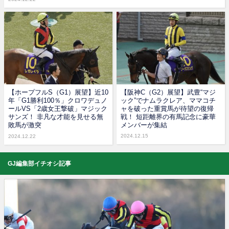
【ホープフルS（G1）展望】近10
【阪神C（G2）展望】武豊“マジ
年「G1勝利100％」クロワデュノ
ック”でナムラクレア、ママコチ
ールVS「2歳女王撃破」マジック
ャを破った重賞馬が待望の復帰
サンズ！ 非凡な才能を見せる無
戦！ 短距離界の有馬記念に豪華
敗馬が激突
メンバーが集結
2024.12.15
2024.12.22
GJ編集部イチオシ記事