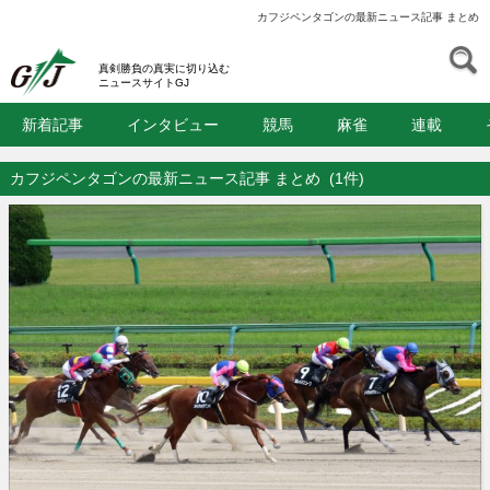
カフジペンタゴンの最新ニュース記事 まとめ
S
GJ
真剣勝負の真実に切り込む
ニュースサイトGJ
新着記事
インタビュー
競馬
麻雀
連載
カフジペンタゴンの最新ニュース記事 まとめ
(1件)