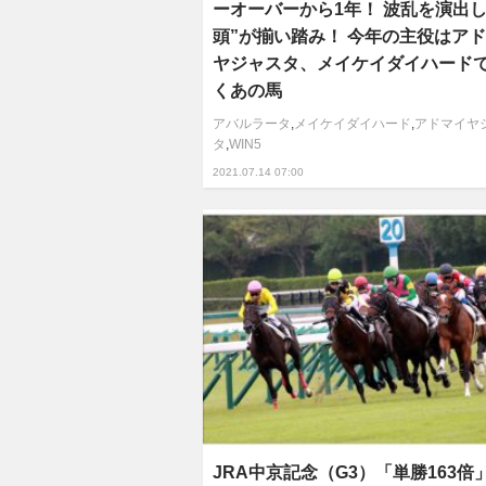
ーオーバーから1年！ 波乱を演出し
頭”が揃い踏み！ 今年の主役はア
ヤジャスタ、メイケイダイハード
くあの馬
アバルラータ
,
メイケイダイハード
,
アドマイヤ
タ
,
WIN5
2021.07.14 07:00
JRA中京記念（G3）「単勝163倍