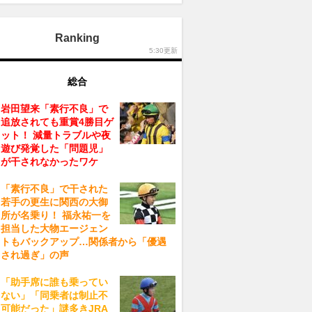
Ranking
5:30更新
総合
岩田望来「素行不良」で
追放されても重賞4勝目ゲ
ット！ 減量トラブルや夜
遊び発覚した「問題児」
が干されなかったワケ
「素行不良」で干された
若手の更生に関西の大御
所が名乗り！ 福永祐一を
担当した大物エージェン
トもバックアップ…関係者から「優遇
され過ぎ」の声
「助手席に誰も乗ってい
ない」「同乗者は制止不
可能だった」謎多きJRA