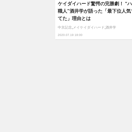
ケイダイハード驚愕の完勝劇！ “
職人”酒井学が語った「最下位人気
てた」理由とは
中京記念
,
メイケイダイハード
,
酒井学
2020.07.19 18:00