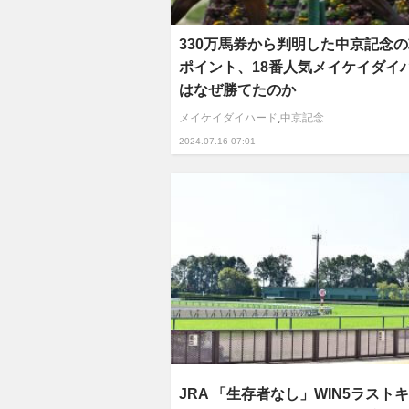
330万馬券から判明した中京記念
ポイント、18番人気メイケイダイ
はなぜ勝てたのか
メイケイダイハード
,
中京記念
2024.07.16 07:01
JRA 「生存者なし」WIN5ラスト