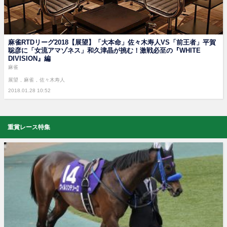
麻雀RTDリーグ2018【展望】「大本命」佐々木寿人VS「前王者」平賀
聡彦に「女流アマゾネス」和久津晶が挑む！激戦必至の『WHITE
DIVISION』編
麻雀
展望
麻雀
佐々木寿人
2018.01.28 10:52
重賞レース特集