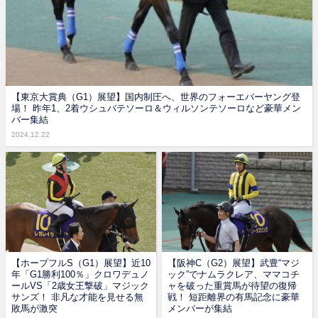
【東京大賞典（G1）展望】国内制圧へ、世界のフォーエバーヤング登
場！ 昨年1、2着ウシュバテソーロ＆ウィルソンテソーロなど豪華メン
バー集結
2024.12.22
【ホープフルS（G1）展望】近10
【阪神C（G2）展望】武豊“マジ
年「G1勝利100％」クロワデュノ
ック”でナムラクレア、ママコチ
ールVS「2歳女王撃破」マジック
ャを破った重賞馬が待望の復帰
サンズ！ 非凡な才能を見せる無
戦！ 短距離界の有馬記念に豪華
敗馬が激突
メンバーが集結