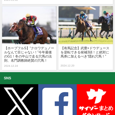
【ホープフルS】“クロワデュノー
【有馬記念】武豊×ドウデュース
ルなんて目じゃない！”今年最後
を逆転できる候補3頭！と絶対に
のG1！冬の中山で走る穴馬の法
馬券に加えるべき“隠れ穴馬！”
則、名門調教師絶賛の穴馬！
2024.12.20
2024.12.24
SNS