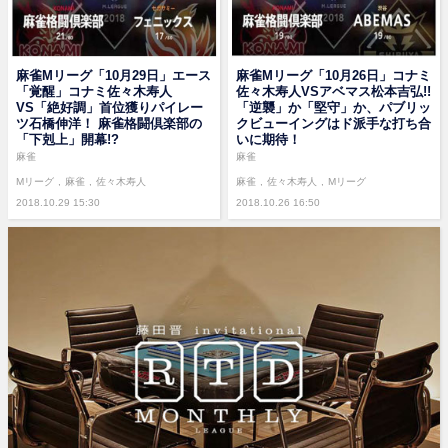
麻雀Mリーグ「10月29日」エース
麻雀Mリーグ「10月26日」コナミ
「覚醒」コナミ佐々木寿人
佐々木寿人VSアベマス松本吉弘!!
VS「絶好調」首位獲りパイレー
「逆襲」か「堅守」か、パブリッ
ツ石橋伸洋！ 麻雀格闘倶楽部の
クビューイングはド派手な打ち合
「下剋上」開幕!?
いに期待！
麻雀
麻雀
Mリーグ
麻雀
佐々木寿人
麻雀
佐々木寿人
Mリーグ
2018.10.29 15:30
2018.10.26 16:50