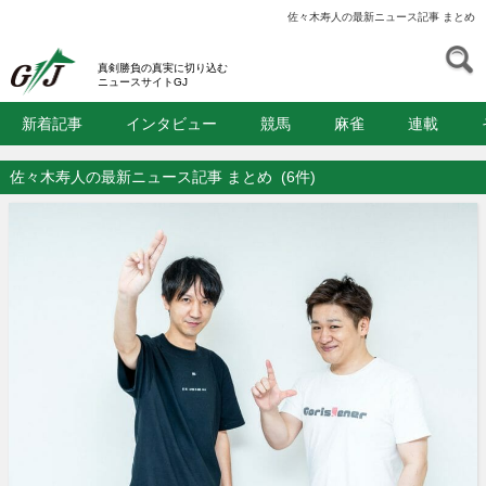
佐々木寿人の最新ニュース記事 まとめ
S
GJ
真剣勝負の真実に切り込む
ニュースサイトGJ
新着記事
インタビュー
競馬
麻雀
連載
佐々木寿人の最新ニュース記事 まとめ
(6件)