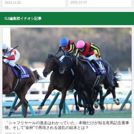
2024.12.15
2024.12.22
GJ編集部イチオシ記事
「シャフリヤールの激走はわかっていた」本物だけが知る有馬記念裏事
情。そして“金杯”で再現される波乱の結末とは？
2025.01.02