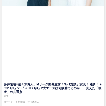
多井隆晴×佐々木寿人、Mリーグ開幕直前「No.1対談」実現！ 通算「＋
922.1pt」VS「＋803.1pt」2大エースは何故勝てるのか……見えた「強
者」の共通点
麻雀
Mリーグ
多井隆晴
佐々木寿人