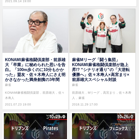
2021.09.14 19:00
KONAMI麻雀格闘倶楽部・前原雄
麻雀Mリーグ「闘う集団」
大「卒業」に秘められた思いを告
KONAMI麻雀格闘倶楽部が急上
白。「100m歩くのに10分もかか
昇!? “シナリオ通り”の「大逆転
った」盟友・佐々木寿人にさえ明
優勝へ」佐々木寿人×高宮まり×
かさなかった満身創痍の3年間
前原雄大スペシャル対談
麻雀
麻雀
KONAMI麻雀格闘倶楽部
前原雄大
佐々
前原雄大
Mリーグ
高宮まり
佐々木寿
木寿人
人
麻雀
2021.07.23 19:00
2018.11.29 17:00