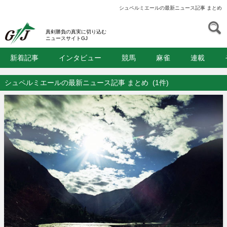
シュペルミエールの最新ニュース記事 まとめ
S
GJ
真剣勝負の真実に切り込む
ニュースサイトGJ
新着記事
インタビュー
競馬
麻雀
連載
シュペルミエールの最新ニュース記事 まとめ
(1件)