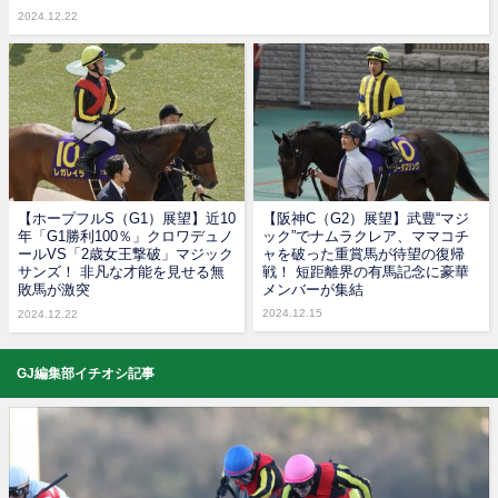
2024.12.22
【ホープフルS（G1）展望】近10
【阪神C（G2）展望】武豊“マジ
年「G1勝利100％」クロワデュノ
ック”でナムラクレア、ママコチ
ールVS「2歳女王撃破」マジック
ャを破った重賞馬が待望の復帰
サンズ！ 非凡な才能を見せる無
戦！ 短距離界の有馬記念に豪華
敗馬が激突
メンバーが集結
2024.12.15
2024.12.22
GJ編集部イチオシ記事