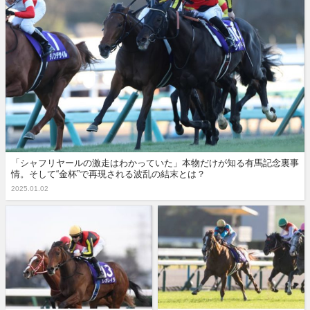
「シャフリヤールの激走はわかっていた」本物だけが知る有馬記念裏事
情。そして“金杯”で再現される波乱の結末とは？
2025.01.02