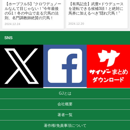
【ホープフルS】“クロワデュノー
【有馬記念】武豊×ドウデュース
ルなんて目じゃない！”今年最後
を逆転できる候補3頭！と絶対に
のG1！冬の中山で走る穴馬の法
馬券に加えるべき“隠れ穴馬！”
則、名門調教師絶賛の穴馬！
2024.12.20
2024.12.24
SNS
GJとは
会社概要
著者一覧
著作権/免責事項について