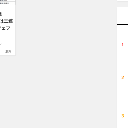
念
年は三連
フェフ
ン
競馬