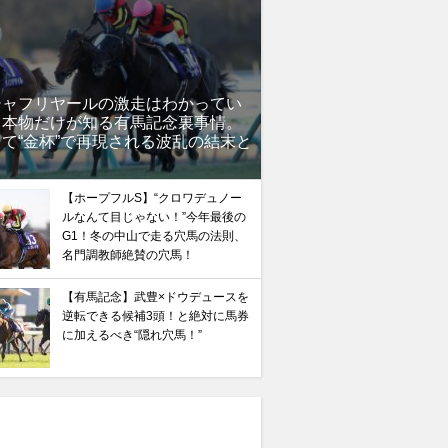
シャフリヤールの激走はわかってい
」本物だけが知る有馬記念裏事情。
て“金杯”で再現される波乱の結末と
？
【ホープフルS】“クロワデュノー
ルなんて目じゃない！”今年最後の
G1！冬の中山で走る穴馬の法則、
名門調教師絶賛の穴馬！
【有馬記念】武豊×ドウデュースを
逆転できる候補3頭！と絶対に馬券
に加えるべき“隠れ穴馬！”