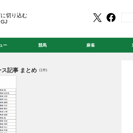
実に切り込む
GJ
ュー
競馬
麻雀
ス記事 まとめ
(1件)