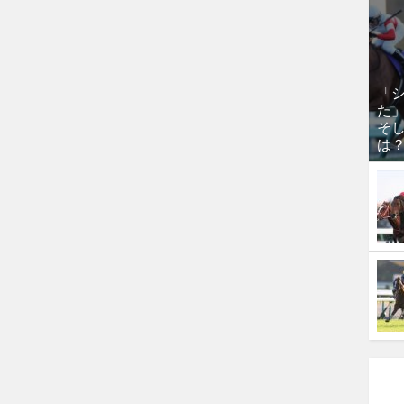
「
た
そし
は