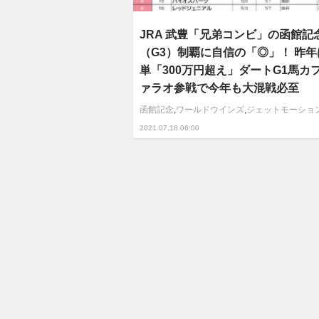
JRA 武豊「兄弟コンビ」の函館記
（G3）制覇に自信の「◎」！ 昨
単「300万円超え」ダートG1馬カ
ァラオ参戦で今年も大混戦必至
函館記念
,
ワールドウインズ
,
ジェットモーショ
2021.07.18 06:00