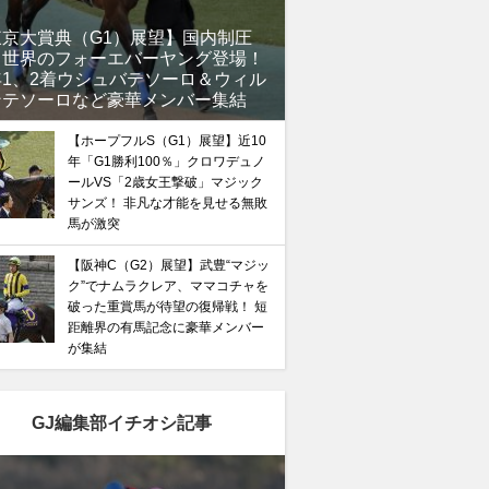
東京大賞典（G1）展望】国内制圧
、世界のフォーエバーヤング登場！
年1、2着ウシュバテソーロ＆ウィル
ンテソーロなど豪華メンバー集結
【ホープフルS（G1）展望】近10
年「G1勝利100％」クロワデュノ
ールVS「2歳女王撃破」マジック
サンズ！ 非凡な才能を見せる無敗
馬が激突
【阪神C（G2）展望】武豊“マジッ
ク”でナムラクレア、ママコチャを
破った重賞馬が待望の復帰戦！ 短
距離界の有馬記念に豪華メンバー
が集結
GJ編集部イチオシ記事