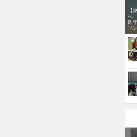
【
へ
昨
ソ