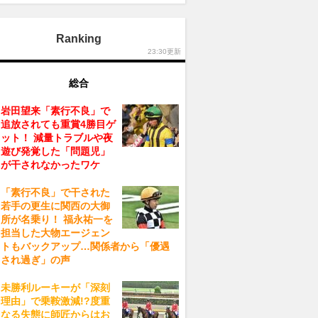
Ranking
23:30更新
総合
岩田望来「素行不良」で
追放されても重賞4勝目ゲ
ット！ 減量トラブルや夜
遊び発覚した「問題児」
が干されなかったワケ
「素行不良」で干された
若手の更生に関西の大御
所が名乗り！ 福永祐一を
担当した大物エージェン
トもバックアップ…関係者から「優遇
され過ぎ」の声
未勝利ルーキーが「深刻
理由」で乗鞍激減!?度重
なる失態に師匠からはお