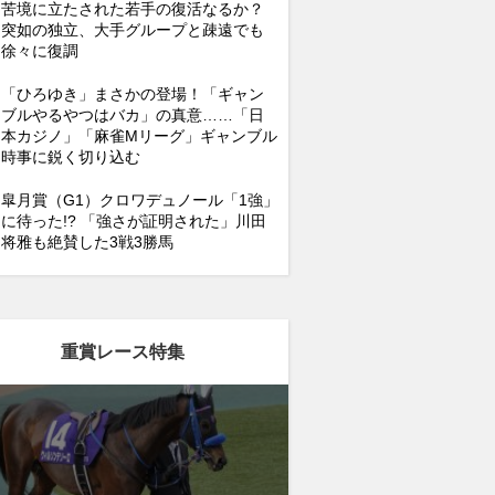
苦境に立たされた若手の復活なるか？
突如の独立、大手グループと疎遠でも
徐々に復調
「ひろゆき」まさかの登場！「ギャン
ブルやるやつはバカ」の真意……「日
本カジノ」「麻雀Mリーグ」ギャンブル
時事に鋭く切り込む
皐月賞（G1）クロワデュノール「1強」
に待った!? 「強さが証明された」川田
将雅も絶賛した3戦3勝馬
重賞レース特集