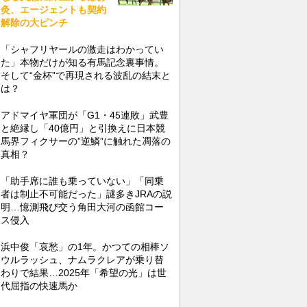
灸、エージェントも契約
解除の大ピンチ
「シャフリヤールの激走はわかってい
た」本物だけが知る有馬記念裏事情。
そして“金杯”で再現される波乱の結末と
は？
アドマイヤ軍団が「G1・45連敗」武豊
と絶縁し「40億円」と引換えに日本競
馬界フィクサーの”逆鱗”に触れた凋落の
真相？
「助手席に誰も乗っていない」「同乗
者は制止不可能だった」謎多きJRAの説
明…憶測飛び交う角田大河の函館コー
ス侵入
浜中俊「哀愁」の1年。かつての相棒ソ
ウルラッシュ、ナムラクレアが乗り替
わりで結果…2025年「希望の光」は世
代屈指の快速馬か