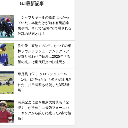
GJ最新記事
「シャフリヤールの激走はわかっ
ていた」本物だけが知る有馬記念
裏事情。そして“金杯”で再現される
波乱の結末とは？
浜中俊「哀愁」の1年。かつての相
棒ソウルラッシュ、ナムラクレア
が乗り替わりで結果…2025年「希
望の光」は世代屈指の快速馬か
皐月賞（G1）クロワデュノール
「1強」に待った!? 「強さが証明さ
れた」川田将雅も絶賛した3戦3勝
馬
有馬記念に続き東京大賞典も「記
憶力」が決め手…最強フォーエバ
ーヤングから絞りに絞った2点で勝
負！