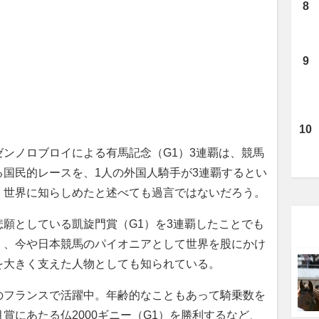
ンノロブロイによる有馬記念（G1）3連覇は、競馬
国民的レースを、1人の外国人騎手が3連覇するとい
く世界に知らしめたと述べても過言ではないだろう。
願としている凱旋門賞（G1）を3連覇したことでも
く、今や日本競馬のパイオニアとして世界を股にかけ
を大きく支えた人物としても知られている。
のフランスで活躍中。年齢的なこともあって騎乗数を
賞にあたる仏2000ギニー（G1）を勝利するなど、