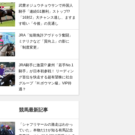
武豊オジュウチョウサンで外国人
騎手「連続G1勝利」ストップ!?
「16対2」大チャンス逃し、ますま
す暗い「今後」の見通し
JRA「短期免許アヴドゥラ奮闘」
ミナリクなど「質向上」の影に
「制度変更」
JRA騎手に激震!? 豪州「若手No.1
騎手」が日本初参戦！ リーディン
グ首位を快走する超有望株に社台
グループ「H.ボウマン級」VIP待
遇？
競馬最新記事
「シャフリヤールの激走はわかっ
ていた」本物だけが知る有馬記念