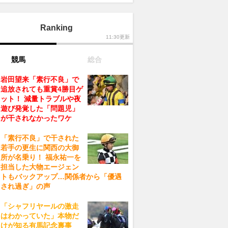
Ranking
11:30更新
競馬
総合
岩田望来「素行不良」で
追放されても重賞4勝目ゲ
ット！ 減量トラブルや夜
遊び発覚した「問題児」
が干されなかったワケ
「素行不良」で干された
若手の更生に関西の大御
所が名乗り！ 福永祐一を
担当した大物エージェン
トもバックアップ…関係者から「優遇
され過ぎ」の声
「シャフリヤールの激走
はわかっていた」本物だ
けが知る有馬記念裏事