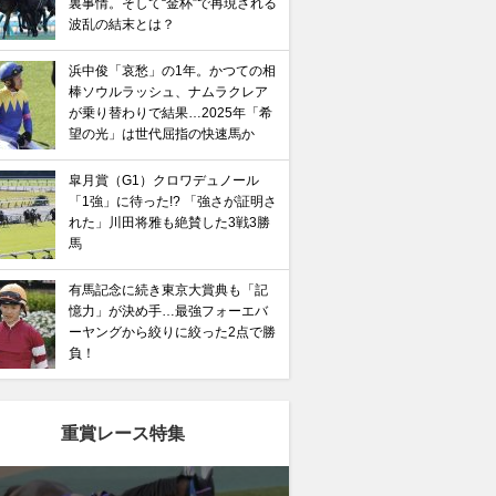
裏事情。そして“金杯”で再現される
波乱の結末とは？
浜中俊「哀愁」の1年。かつての相
棒ソウルラッシュ、ナムラクレア
が乗り替わりで結果…2025年「希
望の光」は世代屈指の快速馬か
皐月賞（G1）クロワデュノール
「1強」に待った!? 「強さが証明さ
れた」川田将雅も絶賛した3戦3勝
馬
有馬記念に続き東京大賞典も「記
憶力」が決め手…最強フォーエバ
ーヤングから絞りに絞った2点で勝
負！
重賞レース特集