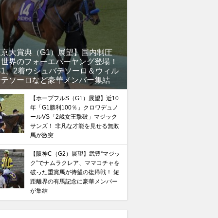
東京大賞典（G1）展望】国内制圧
、世界のフォーエバーヤング登場！
年1、2着ウシュバテソーロ＆ウィル
馬記念】武豊×ドウデュースを逆転できる候補3頭！と絶
ンテソーロなど豪華メンバー集結
“隠れ穴馬！”
【ホープフルS（G1）展望】近10
年「G1勝利100％」クロワデュノ
ールVS「2歳女王撃破」マジック
サンズ！ 非凡な才能を見せる無敗
馬が激突
【阪神C（G2）展望】武豊“マジッ
ク”でナムラクレア、ママコチャを
破った重賞馬が待望の復帰戦！ 短
距離界の有馬記念に豪華メンバー
が集結