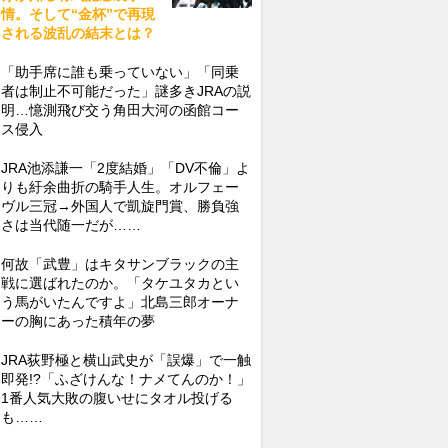
情。そして“金杯”で再現
される波乱の結末とは？
「助手席に誰も乗っていない」「同乗
者は制止不可能だった」謎多きJRAの説
明…憶測飛び交う角田大河の函館コー
ス侵入
JRA池添謙一「2度結婚」「DV不倫」よ
りも紆余曲折の騎手人生。オルフェー
ヴル三冠→外国人で凱旋門賞、勝負強
さは当代随一だが……
何故「武豊」はキタサンブラックの主
戦に選ばれたのか。「タケユタカとい
う馬がいたんですよ」北島三郎オーナ
ーの胸にあった積年の夢
JRA荻野極と横山武史が「誤爆」で一触
即発!?「ふざけんな！ナメてんのか！」
1番人気大敗の腹いせにタオル投げる
も……