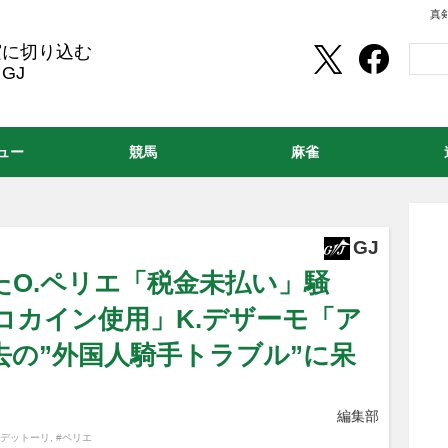
真
実に切り込む
GJ
ュー
競馬
麻雀
GJ
たO.ペリエ「税金未払い」騒
「コカイン使用」K.デザーモ「ア
去の”外国人騎手トラブル”に呆
編集部
#デットーリ
,
#ペリエ