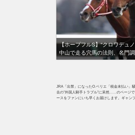
る有馬記念裏事情。そ
【ホープフルS】“クロワデュ
中山で走る穴馬の法則、名門調
JRA「出禁」になったO.ペリエ「税金未払い」騒
去の”外国人騎手トラブル”に呆然……のページで
ースをファンにいち早くお届けします。ギャンブ