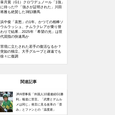
皐月賞（G1）クロワデュノール「1強」
に待った!? 「強さが証明された」川田
将雅も絶賛した3戦3勝馬
浜中俊「哀愁」の1年。かつての相棒ソ
ウルラッシュ、ナムラクレアが乗り替
わりで結果…2025年「希望の光」は世
代屈指の快速馬か
苦境に立たされた若手の復活なるか？
突如の独立、大手グループと疎遠でも
徐々に復調
関連記事
JRA理事長「外国人10週連続G1勝
利」報道に苦言。「武豊とデムル
メは同じ」発言に見る改革の「歪
み」とファンとの「温度差」