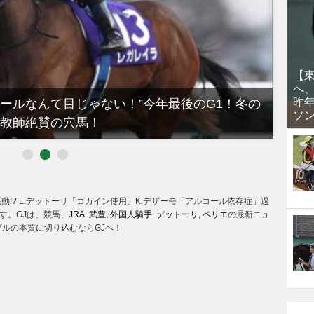
【
へ
昨
ノールなんて目じゃない！”今年最後のG1！冬の
【有
ソ
教師絶賛の穴馬！
るべき
動!? L.デットーリ「コカイン使用」K.デザーモ「アルコール依存症」過
す。GJは、競馬、
JRA
,
武豊
,
外国人騎手
,
デットーリ
,
ペリエ
の最新ニュ
ルの本質に切り込むならGJへ！