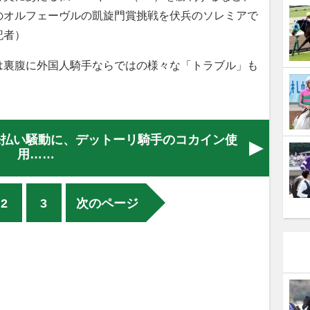
のオルフェーヴルの凱旋門賞挑戦を伏兵のソレミアで
記者）
裏腹に外国人騎手ならではの様々な「トラブル」も
未払い騒動に、デットーリ騎手のコカイン使
用……
2
3
次のページ