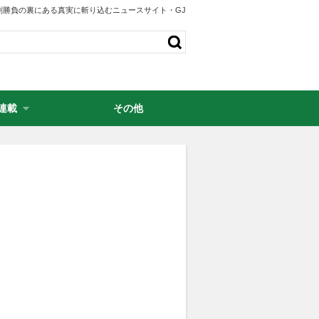
剣勝負の裏にある真実に斬り込むニュースサイト・GJ
連載
その他
・