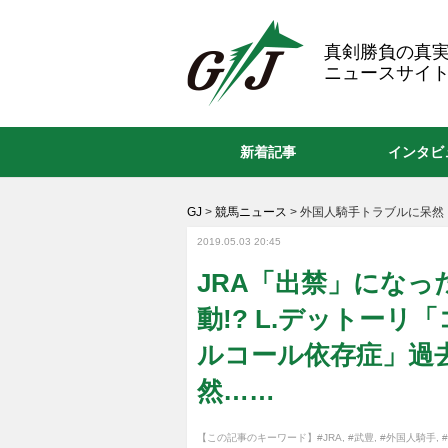
GJ
真剣勝負の真
ニュースサイト
新着記事
インタビ
GJ
>
競馬ニュース
>
外国人騎手トラブルに呆然
2019.05.03 20:45
JRA「出禁」になっ
動!? L.デットーリ
ルコール依存症」過
然……
【この記事のキーワード】
#JRA
,
#武豊
,
#外国人騎手
,