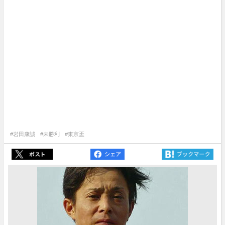
#岩田康誠
#未勝利
#東京盃