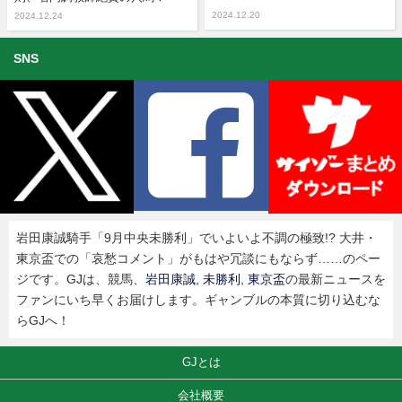
2024.12.20
2024.12.24
SNS
岩田康誠騎手「9月中央未勝利」でいよいよ不調の極致!? 大井・
東京盃での「哀愁コメント」がもはや冗談にもならず……のペー
ジです。GJは、競馬、
岩田康誠
,
未勝利
,
東京盃
の最新ニュースを
ファンにいち早くお届けします。ギャンブルの本質に切り込むな
らGJへ！
GJとは
会社概要