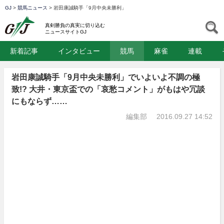
GJ
>
競馬ニュース
>
岩田康誠騎手「9月中央未勝利」
GJ
S
真剣勝負の真実に切り込む
ニュースサイトGJ
新着記事
インタビュー
競馬
麻雀
連載
岩田康誠騎手「9月中央未勝利」でいよいよ不調の極
致!? 大井・東京盃での「哀愁コメント」がもはや冗談
にもならず……
編集部
2016.09.27 14:52