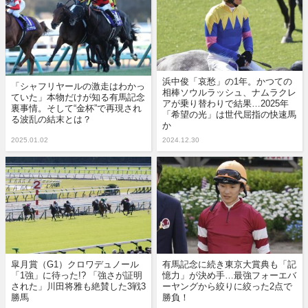
浜中俊「哀愁」の1年。かつての
「シャフリヤールの激走はわかっ
相棒ソウルラッシュ、ナムラクレ
ていた」本物だけが知る有馬記念
アが乗り替わりで結果…2025年
裏事情。そして“金杯”で再現され
「希望の光」は世代屈指の快速馬
る波乱の結末とは？
か
2025.01.02
2024.12.30
皐月賞（G1）クロワデュノール
有馬記念に続き東京大賞典も「記
「1強」に待った!? 「強さが証明
憶力」が決め手…最強フォーエバ
された」川田将雅も絶賛した3戦3
ーヤングから絞りに絞った2点で
勝馬
勝負！