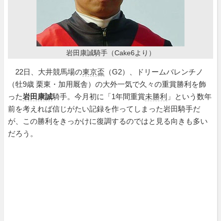
岩田康誠騎手（Cake6より）
22日、大井競馬場の
東京盃
（G2）、ドリームバレンチノ
（牡9歳 栗東・加用厩舎）の大外一気で久々の重賞勝利を飾
った
岩田康誠
騎手。今月初に「1年間重賞
未勝利
」という数年
前を考えれば信じがたい記録を作ってしまった岩田騎手だ
が、この勝利をきっかけに復調するのではと見る向きも多い
だろう。