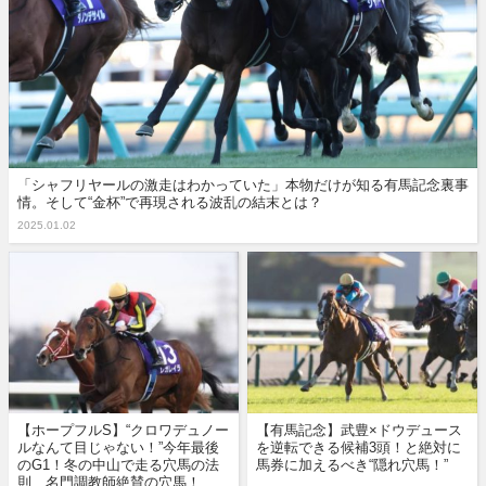
「シャフリヤールの激走はわかっていた」本物だけが知る有馬記念裏事
情。そして“金杯”で再現される波乱の結末とは？
2025.01.02
【ホープフルS】“クロワデュノー
【有馬記念】武豊×ドウデュース
ルなんて目じゃない！”今年最後
を逆転できる候補3頭！と絶対に
のG1！冬の中山で走る穴馬の法
馬券に加えるべき“隠れ穴馬！”
則、名門調教師絶賛の穴馬！