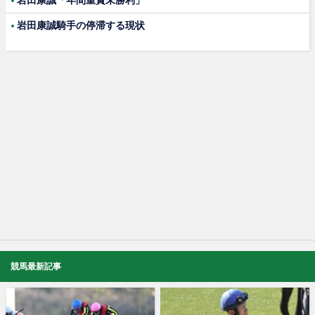
岩田康誠「年間重賞未勝利」
岩田康誠騎手の停滞する現状
競馬最新記事