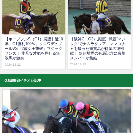
【ホープフルS（G1）展望】近10
【阪神C（G2）展望】武豊“マジ
年「G1勝利100％」クロワデュノ
ック”でナムラクレア、ママコチ
ールVS「2歳女王撃破」マジック
ャを破った重賞馬が待望の復帰
サンズ！ 非凡な才能を見せる無
戦！ 短距離界の有馬記念に豪華
敗馬が激突
メンバーが集結
2024.12.15
2024.12.22
GJ編集部イチオシ記事