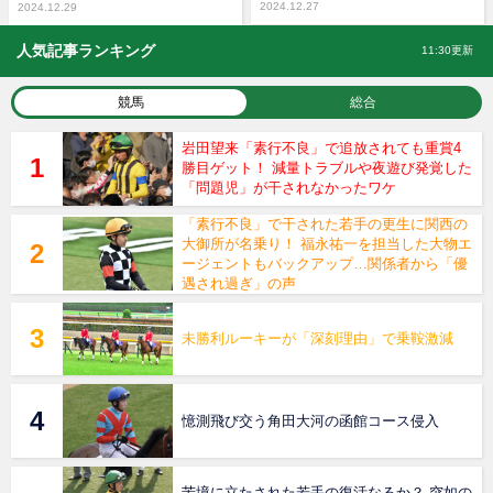
2024.12.27
2024.12.29
人気記事ランキング
11:30更新
競馬
総合
岩田望来「素行不良」で追放されても重賞4
勝目ゲット！ 減量トラブルや夜遊び発覚した
「問題児」が干されなかったワケ
「素行不良」で干された若手の更生に関西の
大御所が名乗り！ 福永祐一を担当した大物エ
ージェントもバックアップ…関係者から「優
遇され過ぎ」の声
未勝利ルーキーが「深刻理由」で乗鞍激減
憶測飛び交う角田大河の函館コース侵入
苦境に立たされた若手の復活なるか？ 突如の