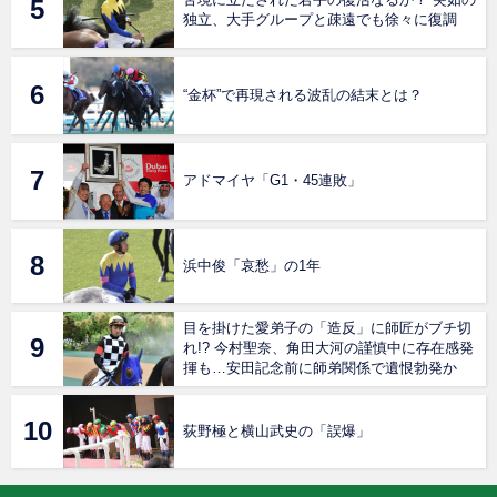
独立、大手グループと疎遠でも徐々に復調
“金杯”で再現される波乱の結末とは？
アドマイヤ「G1・45連敗」
浜中俊「哀愁」の1年
目を掛けた愛弟子の「造反」に師匠がブチ切
れ!? 今村聖奈、角田大河の謹慎中に存在感発
揮も…安田記念前に師弟関係で遺恨勃発か
荻野極と横山武史の「誤爆」