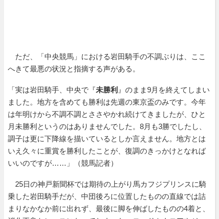
ただ、「中央競馬」における岩田騎手の不調ぶりは、ここ
へきて最悪の状況と指摘する声がある。
「実は岩田騎手、中央で『
未勝利
』のまま9月を終えてしまい
ました。地方を含めても勝利は先週の東京盃のみです。今年
は年明けから不調不調とささやかれ続けてきましたが、ひと
月未勝利というのはありませんでした。8月も3勝でしたし、
調子は更に下降線を描いているとしか言えません。地方とは
いえ久々に重賞を勝利したことが、復調のきっかけとなれば
いいのですが……」（競馬記者）
25日の神戸新聞杯では期待の上がり馬カフジプリンスに騎
乗した岩田騎手だが、中団後ろに位置したものの直線では詰
まりなかなか前に出れず、最後に脚を伸ばしたものの4着と、