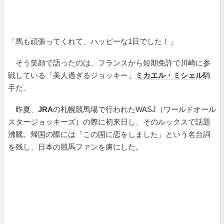
「馬も頑張ってくれて、ハッピーな1日でした！」
そう笑顔で語ったのは、フランスから短期免許で川崎に参
戦している「美人過ぎるジョッキー」
ミカエル・ミシェル
騎
手だ。
昨夏、
JRA
の札幌競馬場で行われたWASJ（ワールドオール
スタージョッキーズ）の際に初来日し、そのルックスで話題
沸騰。帰国の際には「この国に恋をしました」という名台詞
を残し、日本の競馬ファンを虜にした。