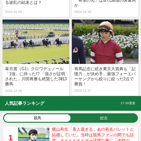
「希望の光」は世代屈指の快速馬
る波乱の結末とは？
か
2025.01.02
2024.12.30
皐月賞（G1）クロワデュノール
有馬記念に続き東京大賞典も「記
「1強」に待った!? 「強さが証明
憶力」が決め手…最強フォーエバ
された」川田将雅も絶賛した3戦3
ーヤングから絞りに絞った2点で
勝馬
勝負！
2024.12.27
2024.12.29
人気記事ランキング
17:30更新
競馬
総合
横山和生「美人過ぎる」あの有名バレットと
結婚していた。当時は競馬ファンの間でも話
題、タイトルホルダー活躍の裏に「内助の