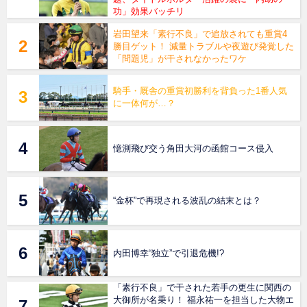
功」効果バッチリ
岩田望来「素行不良」で追放されても重賞4
勝目ゲット！ 減量トラブルや夜遊び発覚した
「問題児」が干されなかったワケ
騎手・厩舎の重賞初勝利を背負った1番人気
に一体何が…？
憶測飛び交う角田大河の函館コース侵入
“金杯”で再現される波乱の結末とは？
内田博幸“独立”で引退危機!?
「素行不良」で干された若手の更生に関西の
大御所が名乗り！ 福永祐一を担当した大物エ