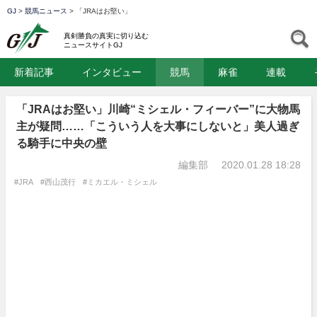
GJ
>
競馬ニュース
>
「JRAはお堅い」
GJ
S
真剣勝負の真実に切り込む
ニュースサイトGJ
新着記事
インタビュー
競馬
麻雀
連載
「JRAはお堅い」川崎“ミシェル・フィーバー”に大物馬
主が疑問……「こういう人を大事にしないと」美人過ぎ
る騎手に中央の壁
編集部
2020.01.28 18:28
#JRA
#西山茂行
#ミカエル・ミシェル