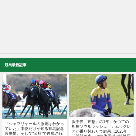
競馬最新記事
浜中俊「哀愁」の1年。かつての
「シャフリヤールの激走はわかっ
相棒ソウルラッシュ、ナムラクレ
ていた」本物だけが知る有馬記念
アが乗り替わりで結果…2025年
裏事情。そして“金杯”で再現され