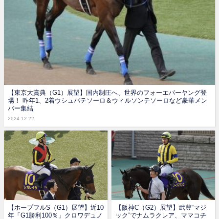
【東京大賞典（G1）展望】国内制圧へ、世界のフォーエバーヤング登
場！ 昨年1、2着ウシュバテソーロ＆ウィルソンテソーロなど豪華メン
バー集結
2024.12.22
【ホープフルS（G1）展望】近10
【阪神C（G2）展望】武豊“マジ
年「G1勝利100％」クロワデュノ
ック”でナムラクレア、ママコチ