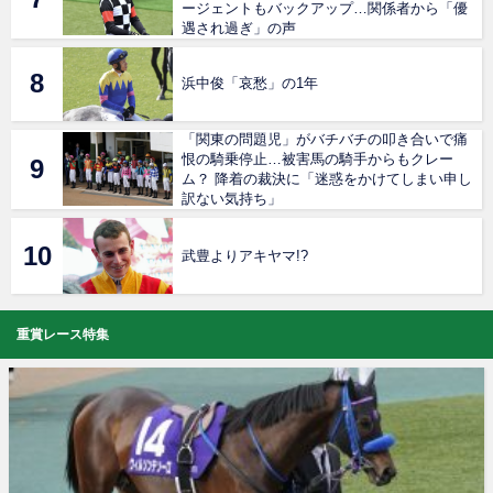
ージェントもバックアップ…関係者から「優
遇され過ぎ」の声
浜中俊「哀愁」の1年
「関東の問題児」がバチバチの叩き合いで痛
恨の騎乗停止…被害馬の騎手からもクレー
ム？ 降着の裁決に「迷惑をかけてしまい申し
訳ない気持ち」
武豊よりアキヤマ!?
重賞レース特集