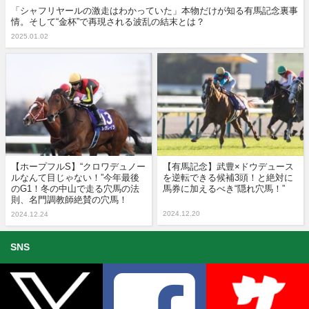
「シャフリヤールの激走はわかっていた」本物だけが知る有馬記念裏事
情。そして“金杯”で再現される波乱の結末とは？
2025.01.02
【ホープフルS】“クロワデュノー
【有馬記念】武豊×ドウデュース
ルなんて目じゃない！”今年最後
を逆転できる候補3頭！と絶対に
のG1！冬の中山で走る穴馬の法
馬券に加えるべき“隠れ穴馬！”
則、名門調教師絶賛の穴馬！
2024.12.20
2024.12.24
SNS