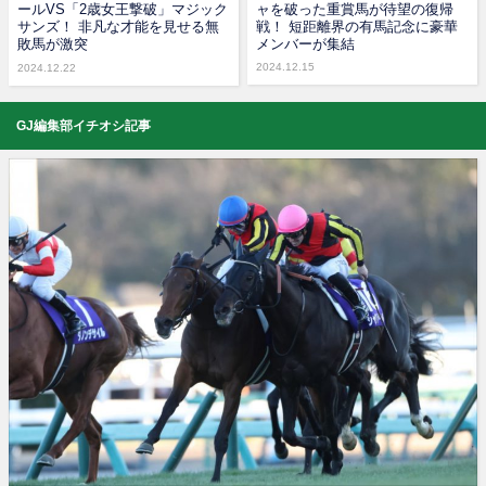
ールVS「2歳女王撃破」マジック
ャを破った重賞馬が待望の復帰
サンズ！ 非凡な才能を見せる無
戦！ 短距離界の有馬記念に豪華
敗馬が激突
メンバーが集結
2024.12.15
2024.12.22
GJ編集部イチオシ記事