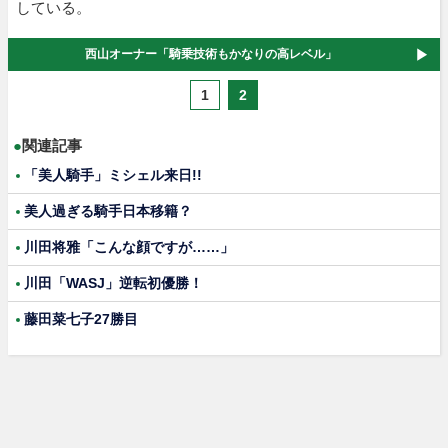
している。
西山オーナー「騎乗技術もかなりの高レベル」
1
2
●
関連記事
「美人騎手」ミシェル来日!!
美人過ぎる騎手日本移籍？
川田将雅「こんな顔ですが……」
川田「WASJ」逆転初優勝！
藤田菜七子27勝目