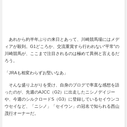
あれから約半年ぶりの来日とあって、川崎競馬場にはメデ
ィアが殺到。G1どころか、交流重賞すら行われない“平常”の
川崎競馬が、ここまで注目されるのは極めて異例と言えるだ
ろう。
「JRAも相変わらずお堅いなあ」
そんな盛り上がりを受け、自身のブログで率直な感想を語
ったのが、先週のAJCC（G2）に出走したニシノデイジー
や、今週のシルクロードS（G3）に登録しているセイウンコ
ウセイなど、「ニシノ」「セイウン」の冠名で知られる
西山
茂行
オーナーだ。