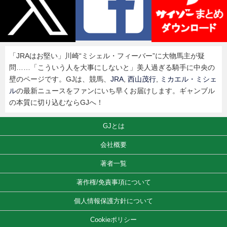
「JRAはお堅い」川崎“ミシェル・フィーバー”に大物馬主が疑
問……「こういう人を大事にしないと」美人過ぎる騎手に中央の
壁のページです。GJは、競馬、
JRA
,
西山茂行
,
ミカエル・ミシェ
ル
の最新ニュースをファンにいち早くお届けします。ギャンブル
の本質に切り込むならGJへ！
GJとは
会社概要
著者一覧
著作権/免責事項について
個人情報保護方針について
Cookieポリシー