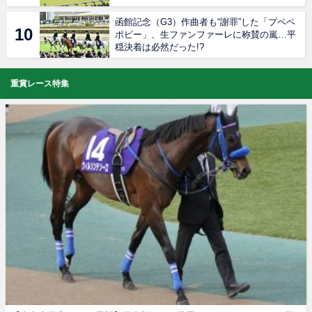
函館記念（G3）作曲者も“謝罪”した「プペペ
ポピー」、生ファンファーレに称賛の嵐…平
穏決着は必然だった!?
重賞レース特集