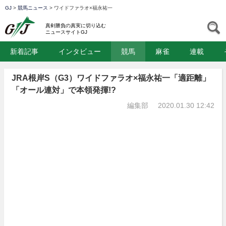
GJ
>
競馬ニュース
>
ワイドファラオ×福永祐一
GJ
S
真剣勝負の真実に切り込む
ニュースサイトGJ
新着記事
インタビュー
競馬
麻雀
連載
JRA根岸S（G3）ワイドファラオ×福永祐一「適距離」
「オール連対」で本領発揮!?
編集部
2020.01.30 12:42