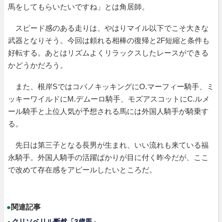
馬をしてもらいたいですね」とは角居師。
スピード感のある走りは、やはりマイル以下でこそ大きな
武器となりそう。今回は頼れる相棒の復帰と2F短縮と条件も
好転する。あとはリズムよくリラックスしたレースができる
かどうかだろう。
また、根岸SではコパノキッキングにO.マーフィー騎手、ミ
ッキーワイルドにM.デムーロ騎手、モズアスコットにC.ルメ
ール騎手と上位人気が予想される馬には外国人騎手が騎乗す
る。
先日は第三子となる長男が生まれ、いい流れも来ている福
永騎手。外国人騎手の活躍ばかりが目に付く昨今だが、ここ
で改めて存在感をアピールしたいところだ。
●
関連記事
クリソベリル断然「3歳馬」