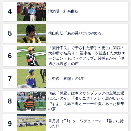
池添謙一紆余曲折
横山典弘「あの乗り方はやめろ」
「素行不良」で干された若手の更生に関西の
大御所が名乗り！ 福永祐一を担当した大物エ
ージェントもバックアップ…関係者から「優
遇され過ぎ」の声
浜中俊「哀愁」の1年
何故「武豊」はキタサンブラックの主戦に選
ばれたのか。「タケユタカという馬がいたん
ですよ」北島三郎オーナーの胸にあった積年
の夢
皐月賞（G1）クロワデュノール「1強」に待
った!?