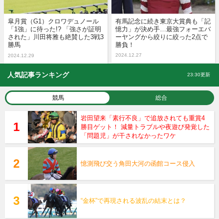
皐月賞（G1）クロワデュノール
有馬記念に続き東京大賞典も「記
「1強」に待った!? 「強さが証明
憶力」が決め手…最強フォーエバ
された」川田将雅も絶賛した3戦3
ーヤングから絞りに絞った2点で
勝馬
勝負！
2024.12.27
2024.12.29
人気記事ランキング
23:30更新
競馬
総合
岩田望来「素行不良」で追放されても重賞4
勝目ゲット！ 減量トラブルや夜遊び発覚した
「問題児」が干されなかったワケ
憶測飛び交う角田大河の函館コース侵入
“金杯”で再現される波乱の結末とは？