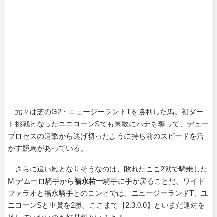
元々は芝のG2・ニュージーランドTを勝利した馬。初ダー
ト挑戦となったユニコーンSでも果敢にハナを奪って、デュー
プロセスの追撃から逃げ切ったように持ち前のスピードを活
かす競馬があっている。
さらに追い風となりそうなのは、敗れたここ2戦で騎乗した
M.デムーロ騎手から
福永祐一
騎手に手が戻ることだ。ワイド
ファラオと福永騎手とのコンビでは、ニュージーランドT、ユ
ニコーンSと重賞を2勝。ここまで【2.3.0.0】といまだ連対を