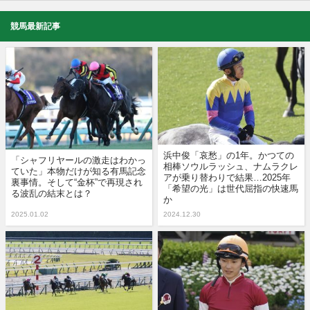
競馬最新記事
浜中俊「哀愁」の1年。かつての
「シャフリヤールの激走はわかっ
相棒ソウルラッシュ、ナムラクレ
ていた」本物だけが知る有馬記念
アが乗り替わりで結果…2025年
裏事情。そして“金杯”で再現され
「希望の光」は世代屈指の快速馬
る波乱の結末とは？
か
2025.01.02
2024.12.30