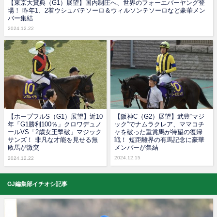
【東京大賞典（G1）展望】国内制圧へ、世界のフォーエバーヤング登
場！ 昨年1、2着ウシュバテソーロ＆ウィルソンテソーロなど豪華メン
バー集結
2024.12.22
【ホープフルS（G1）展望】近10
【阪神C（G2）展望】武豊“マジ
年「G1勝利100％」クロワデュノ
ック”でナムラクレア、ママコチ
ールVS「2歳女王撃破」マジック
ャを破った重賞馬が待望の復帰
サンズ！ 非凡な才能を見せる無
戦！ 短距離界の有馬記念に豪華
敗馬が激突
メンバーが集結
2024.12.15
2024.12.22
GJ編集部イチオシ記事