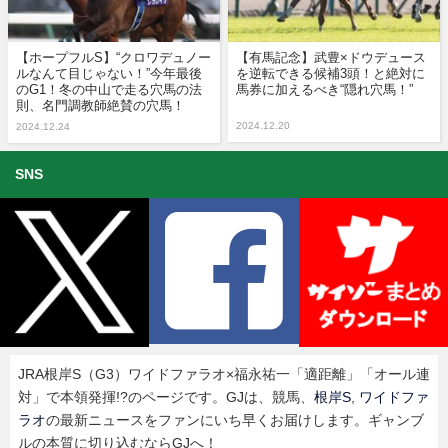
【ホープフルS】“クロワデュノー
【有馬記念】武豊×ドウデュース
ルなんて目じゃない！”今年最後
を逆転できる候補3頭！と絶対に
のG1！冬の中山で走る穴馬の法
馬券に加えるべき“隠れ穴馬！”
則、名門調教師絶賛の穴馬！
2024.12.20
2024.12.24
SNS
JRA根岸S（G3）ワイドファラオ×福永祐一「適距離」「オール連
対」で本領発揮!?のページです。GJは、競馬、
根岸S
,
ワイドファ
ラオ
の最新ニュースをファンにいち早くお届けします。ギャンブ
ルの本質に切り込むならGJへ！