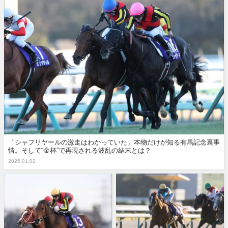
「シャフリヤールの激走はわかっていた」本物だけが知る有馬記念裏事
情。そして“金杯”で再現される波乱の結末とは？
2025.01.02