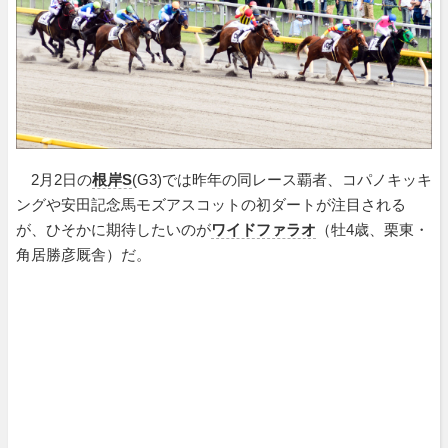
2月2日の
根岸S
(G3)では昨年の同レース覇者、コパノキッキ
ングや安田記念馬モズアスコットの初ダートが注目される
が、ひそかに期待したいのが
ワイドファラオ
（牡4歳、栗東・
角居勝彦厩舎）だ。