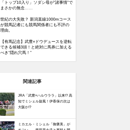
「トップ10入り」ソダシ母が“諸事情”で
まさかの無念……
世紀の大失敗？ 新潟直線1000mコース
が競馬記者にも競馬関係者にも不評の
理由。
【有馬記念】武豊×ドウデュースを逆転
できる候補3頭！と絶対に馬券に加える
べき“隠れ穴馬！”
関連記事
JRA「武豊×ハルウララ」以来!? 高
知でミシェル旋風！伊香保の次は
大阪か!?
ミカエル・ミシェル「御褒美」が