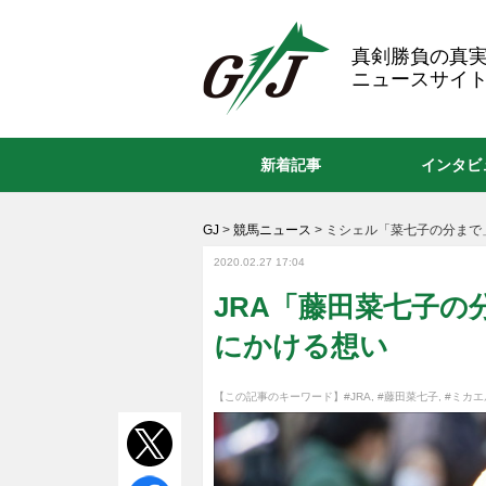
GJ
真剣勝負の真
ニュースサイト
新着記事
インタビ
GJ
>
競馬ニュース
>
ミシェル「菜七子の分まで
2020.02.27 17:04
JRA「藤田菜七子の
にかける想い
【この記事のキーワード】
#JRA
,
#藤田菜七子
,
#ミカ