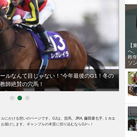
【
へ
昨
ソ
ノールなんて目じゃない！”今年最後のG1！冬の
【有
教師絶賛の穴馬！
るべき
イルにかける想いのページです。GJは、競馬、
JRA
,
藤田菜七子
,
ミカエ
お届けします。ギャンブルの本質に切り込むならGJへ！