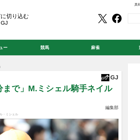
真
実に切り込む
GJ
ュー
競馬
麻雀
」
GJ
分まで」M.ミシェル騎手ネイル
編集部
エル・ミシェル