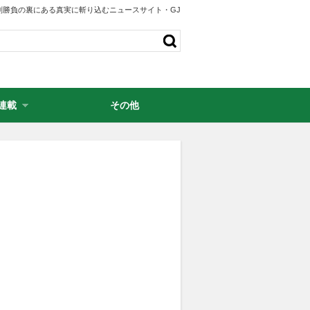
剣勝負の裏にある真実に斬り込むニュースサイト・GJ
連載
その他
・