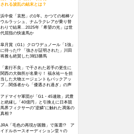
される波乱の結末とは？
浜中俊「哀愁」の1年。かつての相棒ソ
ウルラッシュ、ナムラクレアが乗り替
わりで結果…2025年「希望の光」は世
代屈指の快速馬か
皐月賞（G1）クロワデュノール「1強」
に待った!? 「強さが証明された」川田
将雅も絶賛した3戦3勝馬
「素行不良」で干された若手の更生に
関西の大御所が名乗り！ 福永祐一を担
当した大物エージェントもバックアッ
プ…関係者から「優遇され過ぎ」の声
アドマイヤ軍団が「G1・45連敗」武豊
と絶縁し「40億円」と引換えに日本競
馬界フィクサーの”逆鱗”に触れた凋落の
真相？
JRA「毛色の再現が困難」で落選!? ア
イドルホースオーディション堂々の