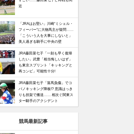
すごい……藤田菜七子と再戦も間
近
「JRAはお堅い」川崎“ミシェル・
フィーバー”に大物馬主が疑問……
「こういう人を大事にしないと」
美人過ぎる騎手に中央の壁
JRA藤田菜七子「一刻も早く復帰
したい」武豊「相当悔しいはず」
も東京スプリント「キッキングと
再コンビ」可能性十分!
JRA藤田菜七子「落馬負傷」でコ
パノキッキング降板!? 意識はっき
りも担架で搬送…… 相次ぐ関東ス
ター騎手のアクシデント
競馬最新記事