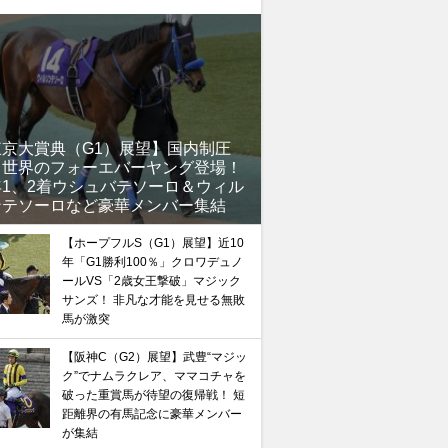
東京大賞典（G1）展望】国内制圧
、世界のフォーエバーヤング登場！
年1、2着ウシュバテソーロ＆ウィル
ンテソーロなど豪華メンバー集結
【ホープフルS（G1）展望】近10
馬記念】武豊×ドウデュースを逆転できる候補3頭！と絶
年「G1勝利100％」クロワデュノ
“隠れ穴馬！”
ールVS「2歳女王撃破」マジック
サンズ！ 非凡な才能を見せる無敗
馬が激突
【阪神C（G2）展望】武豊“マジッ
ク”でナムラクレア、ママコチャを
破った重賞馬が待望の復帰戦！ 短
距離界の有馬記念に豪華メンバー
が集結