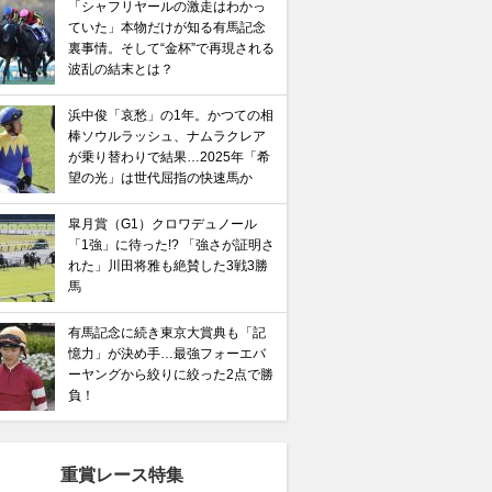
「シャフリヤールの激走はわかっ
ていた」本物だけが知る有馬記念
裏事情。そして“金杯”で再現される
波乱の結末とは？
浜中俊「哀愁」の1年。かつての相
棒ソウルラッシュ、ナムラクレア
が乗り替わりで結果…2025年「希
望の光」は世代屈指の快速馬か
皐月賞（G1）クロワデュノール
「1強」に待った!? 「強さが証明さ
れた」川田将雅も絶賛した3戦3勝
馬
有馬記念に続き東京大賞典も「記
憶力」が決め手…最強フォーエバ
ーヤングから絞りに絞った2点で勝
負！
重賞レース特集