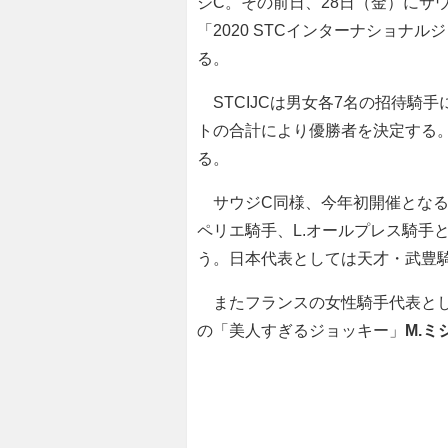
ジC。その前日、28日（金）にサ
「2020 STCインターナショナル
る。
STCIJCは男女各7名の招待騎
トの合計により優勝者を決定する。優
る。
サウジC同様、今年初開催となるST
ペリエ騎手、L.オールプレス騎手
う。日本代表としては天才・武豊
またフランスの女性騎手代表とし
の「美人すぎるジョッキー」
M.ミ