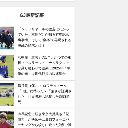
GJ最新記事
「シャフリヤールの激走はわかっ
ていた」本物だけが知る有馬記念
裏事情。そして“金杯”で再現される
波乱の結末とは？
浜中俊「哀愁」の1年。かつての相
棒ソウルラッシュ、ナムラクレア
が乗り替わりで結果…2025年「希
望の光」は世代屈指の快速馬か
皐月賞（G1）クロワデュノール
「1強」に待った!? 「強さが証明さ
れた」川田将雅も絶賛した3戦3勝
馬
有馬記念に続き東京大賞典も「記
憶力」が決め手…最強フォーエバ
ーヤングから絞りに絞った2点で勝