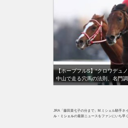
る有馬記念裏事情。そ
【ホープフルS】“クロワデュ
中山で走る穴馬の法則、名門調
JRA「藤田菜七子の分まで」M.ミシェル騎手ネ
ル・ミシェル
の最新ニュースをファンにいち早く