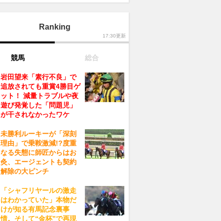
Ranking
17:30更新
競馬
総合
岩田望来「素行不良」で
追放されても重賞4勝目ゲ
ット！ 減量トラブルや夜
遊び発覚した「問題児」
が干されなかったワケ
未勝利ルーキーが「深刻
理由」で乗鞍激減!?度重
なる失態に師匠からはお
灸、エージェントも契約
解除の大ピンチ
「シャフリヤールの激走
はわかっていた」本物だ
けが知る有馬記念裏事
情。そして“金杯”で再現