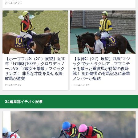
2024.12.22
【ホープフルS（G1）展望】近10
【阪神C（G2）展望】武豊“マジ
年「G1勝利100％」クロワデュノ
ック”でナムラクレア、ママコチ
ールVS「2歳女王撃破」マジック
ャを破った重賞馬が待望の復帰
サンズ！ 非凡な才能を見せる無
戦！ 短距離界の有馬記念に豪華
敗馬が激突
メンバーが集結
2024.12.15
2024.12.22
GJ編集部イチオシ記事