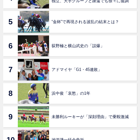
独立、大手グループと疎遠でも徐々に復調
“金杯”で再現される波乱の結末とは？
荻野極と横山武史の「誤爆」
アドマイヤ「G1・45連敗」
浜中俊「哀愁」の1年
未勝利ルーキーが「深刻理由」で乗鞍激減
池添謙一紆余曲折