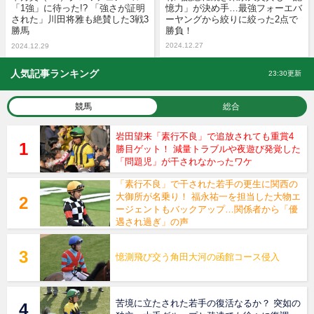
「1強」に待った!? 「強さが証明
憶力」が決め手…最強フォーエバ
された」川田将雅も絶賛した3戦3
ーヤングから絞りに絞った2点で
勝馬
勝負！
2024.12.27
2024.12.29
人気記事ランキング
23:30更新
競馬
総合
岩田望来「素行不良」で追放されても重賞4
勝目ゲット！ 減量トラブルや夜遊び発覚した
「問題児」が干されなかったワケ
「素行不良」で干された若手の更生に関西の
大御所が名乗り！ 福永祐一を担当した大物エ
ージェントもバックアップ…関係者から「優
遇され過ぎ」の声
憶測飛び交う角田大河の函館コース侵入
苦境に立たされた若手の復活なるか？ 突如の