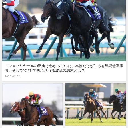
「シャフリヤールの激走はわかっていた」本物だけが知る有馬記念裏事
情。そして“金杯”で再現される波乱の結末とは？
2025.01.02