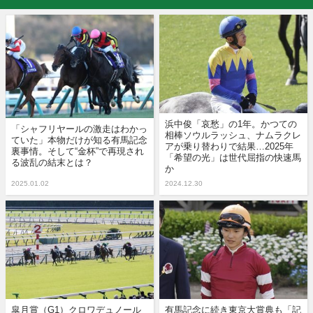
浜中俊「哀愁」の1年。かつての
「シャフリヤールの激走はわかっ
相棒ソウルラッシュ、ナムラクレ
ていた」本物だけが知る有馬記念
アが乗り替わりで結果…2025年
裏事情。そして“金杯”で再現され
「希望の光」は世代屈指の快速馬
る波乱の結末とは？
か
2025.01.02
2024.12.30
皐月賞（G1）クロワデュノール
有馬記念に続き東京大賞典も「記