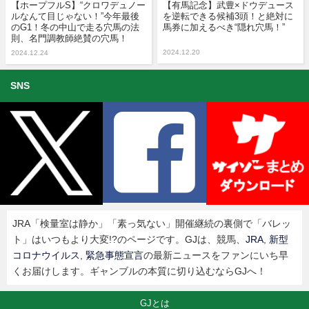
【ホープフルS】“クロワデュノー
【有馬記念】武豊×ドウデュース
ルなんて目じゃない！”今年最後
を逆転できる候補3頭！と絶対に
のG1！冬の中山で走る穴馬の法
馬券に加えるべき“隠れ穴馬！”
則、名門調教師絶賛の穴馬！
2024.12.20
2024.12.24
SNS
JRA「検量室は静か」「素っ気ない」開催継続の裏側で「バレッ
ト」はいつもより大変!?のページです。GJは、競馬、
JRA
,
新型
コロナウイルス
,
緊急事態宣言
の最新ニュースをファンにいち早
くお届けします。ギャンブルの本質に切り込むならGJへ！
GJとは