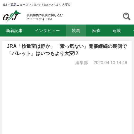
GJ
>
競馬ニュース
>
バレットはいつもより大変!?
GJ
S
真剣勝負の真実に切り込む
ニュースサイトGJ
新着記事
インタビュー
競馬
麻雀
連載
JRA「検量室は静か」「素っ気ない」開催継続の裏側で
「バレット」はいつもより大変!?
編集部
2020.04.10 14:49