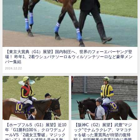
【東京大賞典（G1）展望】国内制圧へ、世界のフォーエバーヤング登
場！ 昨年1、2着ウシュバテソーロ＆ウィルソンテソーロなど豪華メン
バー集結
2024.12.22
【ホープフルS（G1）展望】近10
【阪神C（G2）展望】武豊“マジ
年「G1勝利100％」クロワデュノ
ック”でナムラクレア、ママコチ
ールVS「2歳女王撃破」マジック
ャを破った重賞馬が待望の復帰
サンズ！ 非凡な才能を見せる無
戦！ 短距離界の有馬記念に豪華