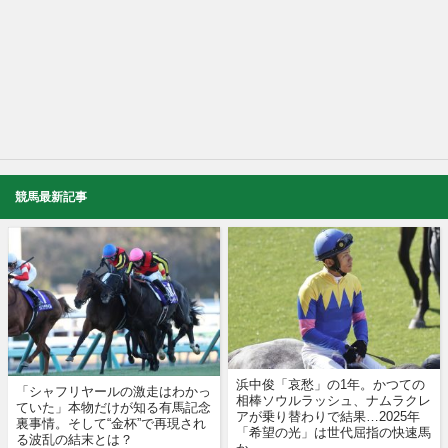
競馬最新記事
浜中俊「哀愁」の1年。かつての
「シャフリヤールの激走はわかっ
相棒ソウルラッシュ、ナムラクレ
ていた」本物だけが知る有馬記念
アが乗り替わりで結果…2025年
裏事情。そして“金杯”で再現され
「希望の光」は世代屈指の快速馬
る波乱の結末とは？