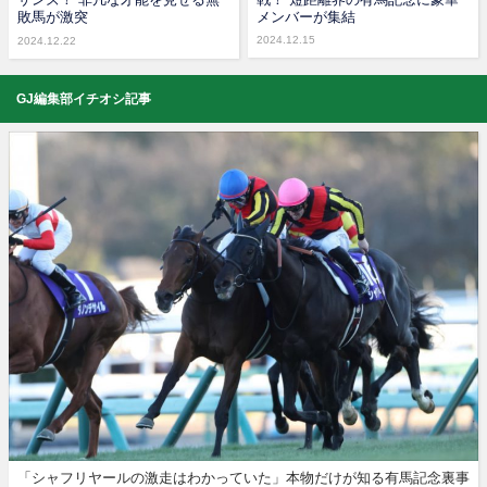
敗馬が激突
メンバーが集結
2024.12.15
2024.12.22
GJ編集部イチオシ記事
「シャフリヤールの激走はわかっていた」本物だけが知る有馬記念裏事