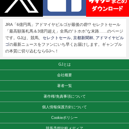
JRA「6億円馬」アドマイヤビルゴが最後の砦!? セレクトセール
「最高額落札馬＆3億円超え」全馬の“トホホ”な末路……のページ
です。GJは、競馬、
セレクトセール
,
京都新聞杯
,
アドマイヤビル
ゴ
の最新ニュースをファンにいち早くお届けします。ギャンブル
の本質に切り込むならGJへ！
GJとは
会社概要
著者一覧
著作権/免責事項について
個人情報保護方針について
Cookieポリシー
競馬予想比較メディア