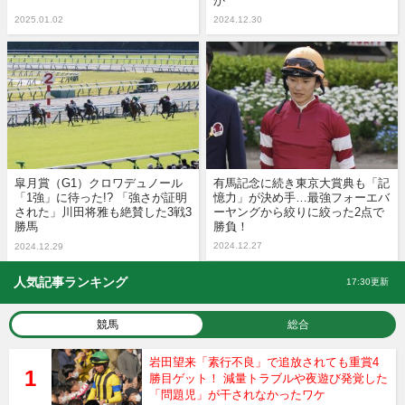
か
2025.01.02
2024.12.30
皐月賞（G1）クロワデュノール
有馬記念に続き東京大賞典も「記
「1強」に待った!? 「強さが証明
憶力」が決め手…最強フォーエバ
された」川田将雅も絶賛した3戦3
ーヤングから絞りに絞った2点で
勝馬
勝負！
2024.12.27
2024.12.29
人気記事ランキング
17:30更新
競馬
総合
岩田望来「素行不良」で追放されても重賞4
勝目ゲット！ 減量トラブルや夜遊び発覚した
「問題児」が干されなかったワケ