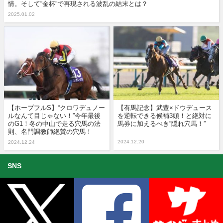
情。そして“金杯”で再現される波乱の結末とは？
2025.01.02
【ホープフルS】“クロワデュノー
【有馬記念】武豊×ドウデュース
ルなんて目じゃない！”今年最後
を逆転できる候補3頭！と絶対に
のG1！冬の中山で走る穴馬の法
馬券に加えるべき“隠れ穴馬！”
則、名門調教師絶賛の穴馬！
2024.12.20
2024.12.24
SNS