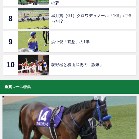
の夢
皐月賞（G1）クロワデュノール「1強」に待
った!?
浜中俊「哀愁」の1年
荻野極と横山武史の「誤爆」
重賞レース特集