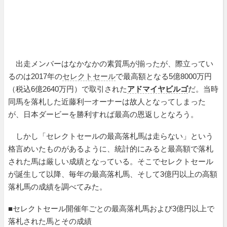
出走メンバーはなかなかの素質馬が揃ったが、際立ってい
るのは2017年の
セレクトセール
で最高額となる5億8000万円
（税込6億2640万円）で取引された
アドマイヤビルゴ
だ。当時
同馬を落札した近藤利一オーナーは故人となってしまった
が、日本ダービーを勝利すれば最高の恩返しとなろう。
しかし「セレクトセールの最高落札馬は走らない」という
格言めいたものがあるように、統計的にみると最高額で落札
された馬は厳しい成績となっている。そこでセレクトセール
が誕生して以降、毎年の最高落札馬、そして3億円以上の高額
落札馬の成績を調べてみた。
■セレクトセール開催年ごとの最高落札馬および3億円以上で
落札された馬とその成績