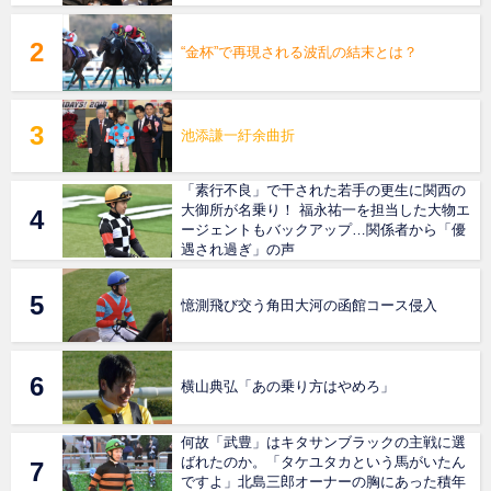
“金杯”で再現される波乱の結末とは？
池添謙一紆余曲折
「素行不良」で干された若手の更生に関西の
大御所が名乗り！ 福永祐一を担当した大物エ
ージェントもバックアップ…関係者から「優
遇され過ぎ」の声
憶測飛び交う角田大河の函館コース侵入
横山典弘「あの乗り方はやめろ」
何故「武豊」はキタサンブラックの主戦に選
ばれたのか。「タケユタカという馬がいたん
ですよ」北島三郎オーナーの胸にあった積年