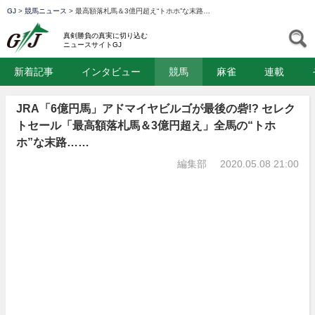
GJ
>
競馬ニュース
>
最高額落札馬＆3億円超え“トホホ”な末路…
GJ
S
真剣勝負の真実に切り込む
ニュースサイトGJ
新着記事
インタビュー
競馬
麻雀
連載
JRA「6億円馬」アドマイヤビルゴが最後の砦!? セレク
トセール「最高額落札馬＆3億円超え」全馬の“トホ
ホ”な末路……
編集部
2020.05.08 21:00