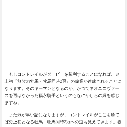
もしコントレイルがダービーを勝利することになれば、史
上初『無敗の牡馬・牝馬同時2冠』の偉業が達成されることに
なります。そのキーマンとなるのが、かつてネオユニヴァー
スを選ばなかった福永騎手というのもなにかしらの縁を感じ
ますね。
また気が早い話になりますが、コントレイルがここを勝て
ば史上初となる牡馬・牝馬同時3冠への道も見えてきます。春