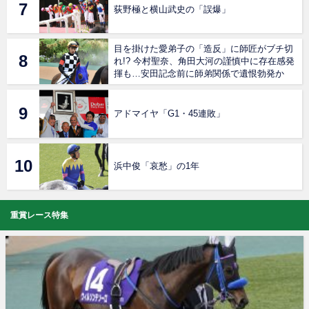
荻野極と横山武史の「誤爆」
目を掛けた愛弟子の「造反」に師匠がブチ切
れ!? 今村聖奈、角田大河の謹慎中に存在感発
揮も…安田記念前に師弟関係で遺恨勃発か
アドマイヤ「G1・45連敗」
浜中俊「哀愁」の1年
重賞レース特集