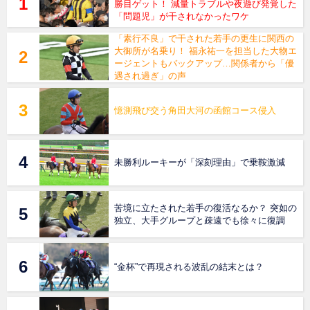
勝目ゲット！ 減量トラブルや夜遊び発覚した
「問題児」が干されなかったワケ
「素行不良」で干された若手の更生に関西の
大御所が名乗り！ 福永祐一を担当した大物エ
ージェントもバックアップ…関係者から「優
遇され過ぎ」の声
憶測飛び交う角田大河の函館コース侵入
未勝利ルーキーが「深刻理由」で乗鞍激減
苦境に立たされた若手の復活なるか？ 突如の
独立、大手グループと疎遠でも徐々に復調
“金杯”で再現される波乱の結末とは？