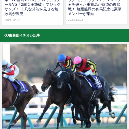
ールVS「2歳女王撃破」マジック
ャを破った重賞馬が待望の復帰
サンズ！ 非凡な才能を見せる無
戦！ 短距離界の有馬記念に豪華
敗馬が激突
メンバーが集結
2024.12.15
2024.12.22
GJ編集部イチオシ記事