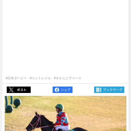
#日本ダービー
#コントレイル
#ネオユニヴァース