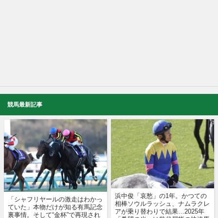
競馬最新記事
浜中俊「哀愁」の1年。かつての
「シャフリヤールの激走はわかっ
相棒ソウルラッシュ、ナムラクレ
ていた」本物だけが知る有馬記念
アが乗り替わりで結果…2025年
裏事情。そして“金杯”で再現され