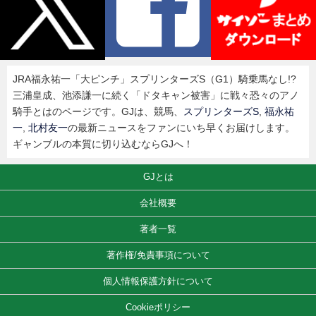
JRA福永祐一「大ピンチ」スプリンターズS（G1）騎乗馬なし!?
三浦皇成、池添謙一に続く「ドタキャン被害」に戦々恐々のアノ
騎手とはのページです。GJは、競馬、
スプリンターズS
,
福永祐
一
,
北村友一
の最新ニュースをファンにいち早くお届けします。
ギャンブルの本質に切り込むならGJへ！
GJとは
会社概要
著者一覧
著作権/免責事項について
個人情報保護方針について
Cookieポリシー