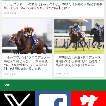
「シャフリヤールの激走はわかっていた」本物だけが知る有馬記念裏事
情。そして“金杯”で再現される波乱の結末とは？
2025.01.02
【ホープフルS】“クロワデュノー
【有馬記念】武豊×ドウデュース
ルなんて目じゃない！”今年最後
を逆転できる候補3頭！と絶対に
のG1！冬の中山で走る穴馬の法
馬券に加えるべき“隠れ穴馬！”
則、名門調教師絶賛の穴馬！
2024.12.20
2024.12.24
SNS