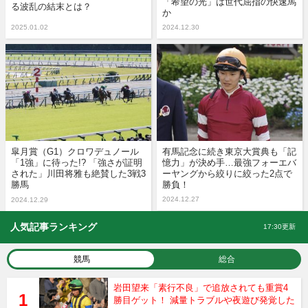
「希望の光」は世代屈指の快速馬
る波乱の結末とは？
か
2025.01.02
2024.12.30
皐月賞（G1）クロワデュノール
有馬記念に続き東京大賞典も「記
「1強」に待った!? 「強さが証明
憶力」が決め手…最強フォーエバ
された」川田将雅も絶賛した3戦3
ーヤングから絞りに絞った2点で
勝馬
勝負！
2024.12.27
2024.12.29
人気記事ランキング
17:30更新
競馬
総合
岩田望来「素行不良」で追放されても重賞4
勝目ゲット！ 減量トラブルや夜遊び発覚した