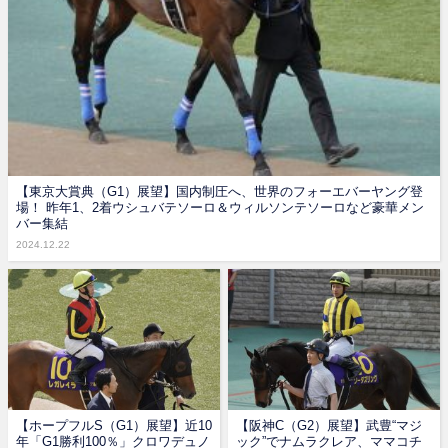
【東京大賞典（G1）展望】国内制圧へ、世界のフォーエバーヤング登
場！ 昨年1、2着ウシュバテソーロ＆ウィルソンテソーロなど豪華メン
バー集結
2024.12.22
【ホープフルS（G1）展望】近10
【阪神C（G2）展望】武豊“マジ
年「G1勝利100％」クロワデュノ
ック”でナムラクレア、ママコチ