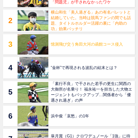
「問題児」が干されなかったワケ
横山和生「美人過ぎる」あの有名バレットと
結婚していた。当時は競馬ファンの間でも話
題、タイトルホルダー活躍の裏に「内助の
功」効果バッチリ
憶測飛び交う角田大河の函館コース侵入
“金杯”で再現される波乱の結末とは？
「素行不良」で干された若手の更生に関西の
大御所が名乗り！ 福永祐一を担当した大物エ
ージェントもバックアップ…関係者から「優
遇され過ぎ」の声
浜中俊「哀愁」の1年
皐月賞（G1）クロワデュノール「1強」に待