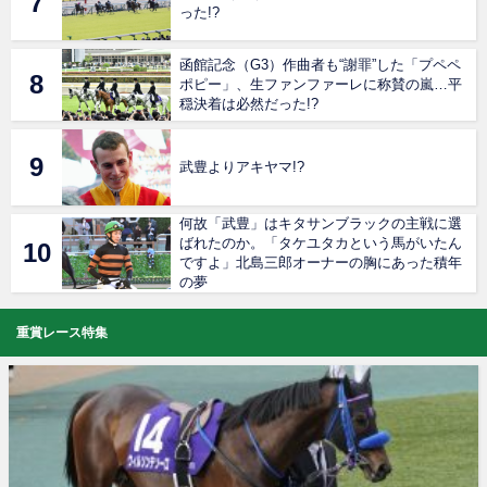
った!?
函館記念（G3）作曲者も“謝罪”した「プペペ
ポピー」、生ファンファーレに称賛の嵐…平
穏決着は必然だった!?
武豊よりアキヤマ!?
何故「武豊」はキタサンブラックの主戦に選
ばれたのか。「タケユタカという馬がいたん
ですよ」北島三郎オーナーの胸にあった積年
の夢
重賞レース特集