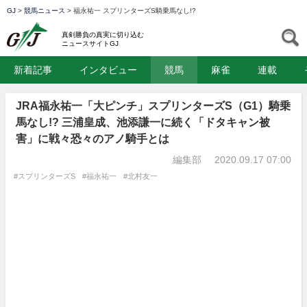
GJ
>
競馬ニュース
>
福永祐一 スプリンターズS騎乗馬なし!?
GJ
S
真剣勝負の真実に切り込む
ニュースサイトGJ
新着記事
インタビュー
競馬
麻雀
連載
JRA福永祐一「大ピンチ」スプリンターズS（G1）騎乗
馬なし!? 三浦皇成、池添謙一に続く「ドタキャン被
害」に戦々恐々のアノ騎手とは
編集部
2020.09.17 07:00
#スプリンターズS
#福永祐一
#北村友一