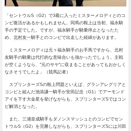
「セントウルS（G2）で3着に入ったミスターメロディとのコ
ンビ復活があるかもしれません。同馬の鞍上は当初、福永騎
手の予定でした。ですが、福永騎手が騎乗停止となったた
め、
北村友一
騎手とのコンビで出走した経緯があります。
ミスターメロディは元々福永騎手のお手馬ですから、北村
友騎手の騎乗は代打的な意味合いも強かったでしょう。主戦
が空くようなら、”元のサヤ”に収まることがあってもおかしく
なさそうでしたよ」（競馬記者）
スプリンターズSの鞍上問題といえば、グランアレグリアと
コンビと組んだ池添謙一騎手が安田記念（G1）でアーモンド
アイを下す大金星を挙げながらも、スプリンターズSではコン
ビ解消となった。
また、三浦皇成騎手もダノンスマッシュとのコンビでセン
トウルS（G2）を完勝しながらも、スプリンターズSには川田