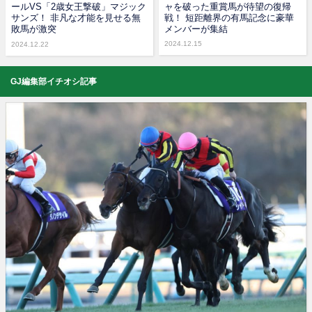
ールVS「2歳女王撃破」マジック
ャを破った重賞馬が待望の復帰
サンズ！ 非凡な才能を見せる無
戦！ 短距離界の有馬記念に豪華
敗馬が激突
メンバーが集結
2024.12.15
2024.12.22
GJ編集部イチオシ記事