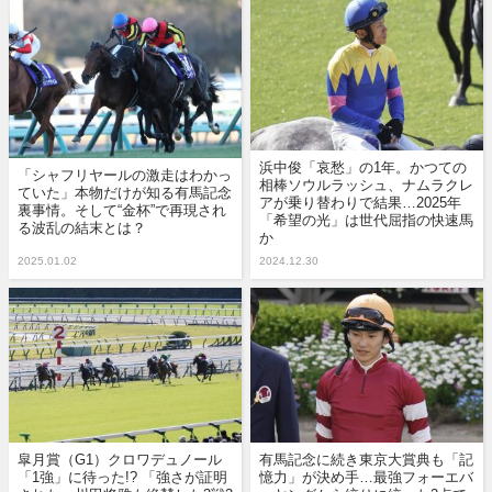
浜中俊「哀愁」の1年。かつての
「シャフリヤールの激走はわかっ
相棒ソウルラッシュ、ナムラクレ
ていた」本物だけが知る有馬記念
アが乗り替わりで結果…2025年
裏事情。そして“金杯”で再現され
「希望の光」は世代屈指の快速馬
る波乱の結末とは？
か
2025.01.02
2024.12.30
皐月賞（G1）クロワデュノール
有馬記念に続き東京大賞典も「記
「1強」に待った!? 「強さが証明
憶力」が決め手…最強フォーエバ