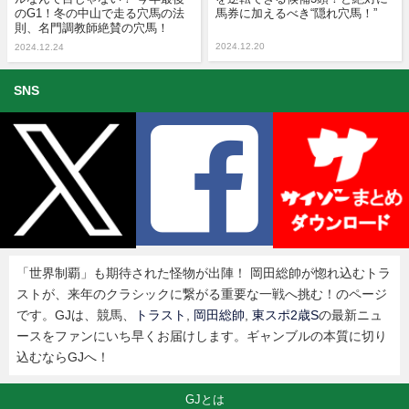
のG1！冬の中山で走る穴馬の法
馬券に加えるべき“隠れ穴馬！”
則、名門調教師絶賛の穴馬！
2024.12.20
2024.12.24
SNS
「世界制覇」も期待された怪物が出陣！ 岡田総帥が惚れ込むトラ
ストが、来年のクラシックに繋がる重要な一戦へ挑む！のページ
です。GJは、競馬、
トラスト
,
岡田総帥
,
東スポ2歳S
の最新ニュ
ースをファンにいち早くお届けします。ギャンブルの本質に切り
込むならGJへ！
GJとは