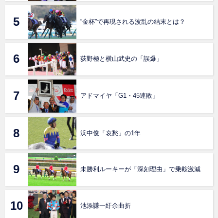
“金杯”で再現される波乱の結末とは？
荻野極と横山武史の「誤爆」
アドマイヤ「G1・45連敗」
浜中俊「哀愁」の1年
未勝利ルーキーが「深刻理由」で乗鞍激減
池添謙一紆余曲折