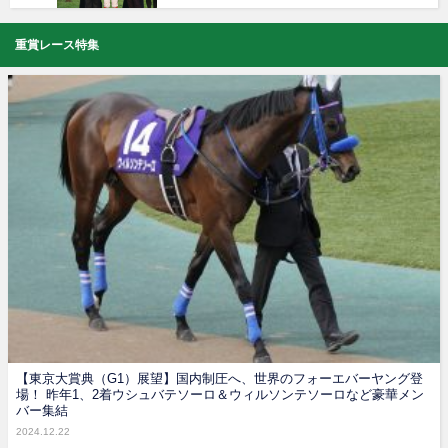
重賞レース特集
【東京大賞典（G1）展望】国内制圧へ、世界のフォーエバーヤング登
場！ 昨年1、2着ウシュバテソーロ＆ウィルソンテソーロなど豪華メン
バー集結
2024.12.22