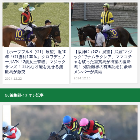
【ホープフルS（G1）展望】近10
【阪神C（G2）展望】武豊“マジ
年「G1勝利100％」クロワデュノ
ック”でナムラクレア、ママコチ
ールVS「2歳女王撃破」マジック
ャを破った重賞馬が待望の復帰
サンズ！ 非凡な才能を見せる無
戦！ 短距離界の有馬記念に豪華
敗馬が激突
メンバーが集結
2024.12.15
2024.12.22
GJ編集部イチオシ記事