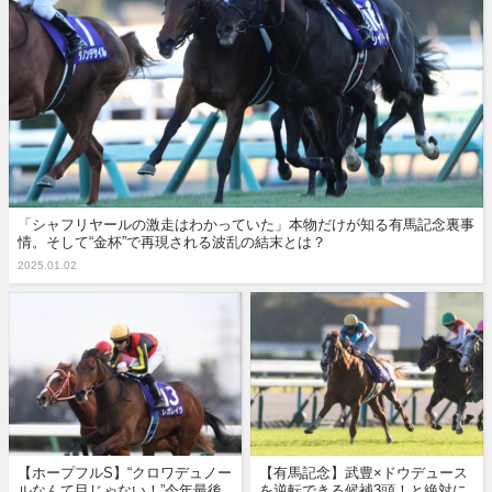
「シャフリヤールの激走はわかっていた」本物だけが知る有馬記念裏事
情。そして“金杯”で再現される波乱の結末とは？
2025.01.02
【ホープフルS】“クロワデュノー
【有馬記念】武豊×ドウデュース
ルなんて目じゃない！”今年最後
を逆転できる候補3頭！と絶対に