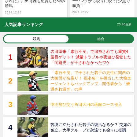
された」川田将雅も絶賛した3戦3
ーヤングから絞りに絞った2点で
勝馬
勝負！
2024.12.27
2024.12.29
人気記事ランキング
23:30更新
競馬
総合
岩田望来「素行不良」で追放されても重賞4
勝目ゲット！ 減量トラブルや夜遊び発覚した
「問題児」が干されなかったワケ
「素行不良」で干された若手の更生に関西の
大御所が名乗り！ 福永祐一を担当した大物エ
ージェントもバックアップ…関係者から「優
遇され過ぎ」の声
憶測飛び交う角田大河の函館コース侵入
苦境に立たされた若手の復活なるか？ 突如の
独立、大手グループと疎遠でも徐々に復調