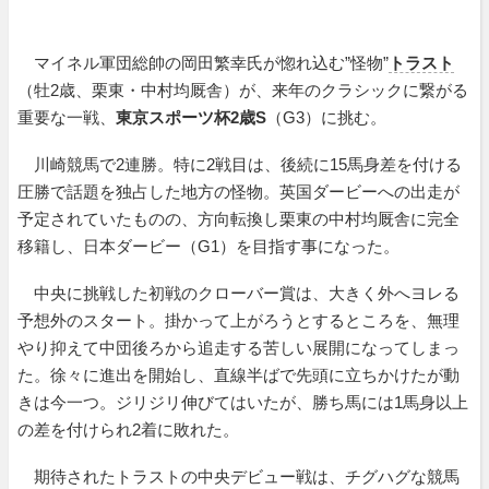
マイネル軍団総帥の岡田繁幸氏が惚れ込む”怪物”
トラスト
（牡2歳、栗東・中村均厩舎）が、来年のクラシックに繋がる
重要な一戦、
東京スポーツ杯2歳S
（G3）に挑む。
川崎競馬で2連勝。特に2戦目は、後続に15馬身差を付ける
圧勝で話題を独占した地方の怪物。英国ダービーへの出走が
予定されていたものの、方向転換し栗東の中村均厩舎に完全
移籍し、日本ダービー（G1）を目指す事になった。
中央に挑戦した初戦のクローバー賞は、大きく外へヨレる
予想外のスタート。掛かって上がろうとするところを、無理
やり抑えて中団後ろから追走する苦しい展開になってしまっ
た。徐々に進出を開始し、直線半ばで先頭に立ちかけたが動
きは今一つ。ジリジリ伸びてはいたが、勝ち馬には1馬身以上
の差を付けられ2着に敗れた。
期待されたトラストの中央デビュー戦は、チグハグな競馬