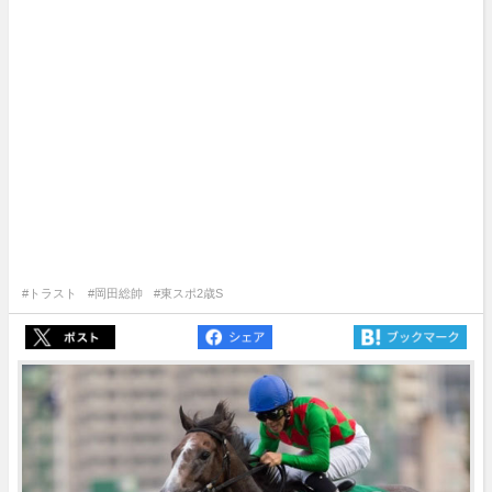
#トラスト
#岡田総帥
#東スポ2歳S