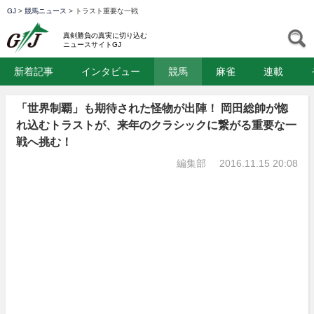
GJ
>
競馬ニュース
>
トラスト重要な一戦
GJ
S
真剣勝負の真実に切り込む
ニュースサイトGJ
新着記事
インタビュー
競馬
麻雀
連載
「世界制覇」も期待された怪物が出陣！ 岡田総帥が惚
れ込むトラストが、来年のクラシックに繋がる重要な一
戦へ挑む！
編集部
2016.11.15 20:08