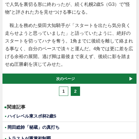
で人気を裏切る形に終わったが、続く札幌2歳S（G3）で”怪
物”と評された力を見せつける事になる。
鞍上を務めた柴田大知騎手が「スタートを出たら気分良く
走らせようと思っていました」と語っていたように、絶好の
スタートを切ってハナを奪う。1角までに後続を離して絡まれ
る事なく、自分のペースで淡々と運んだ。4角では更に差を広
げる余裕の展開。逃げ脚は最後まで衰えず、後続に影を踏ま
せぬ圧勝劇を演じてみせた。
次のページ
1
2
●
関連記事
ハイレベル東スポ杯2歳S
岡田総帥「秘蔵」の真打ち
トラストが重賞初制覇