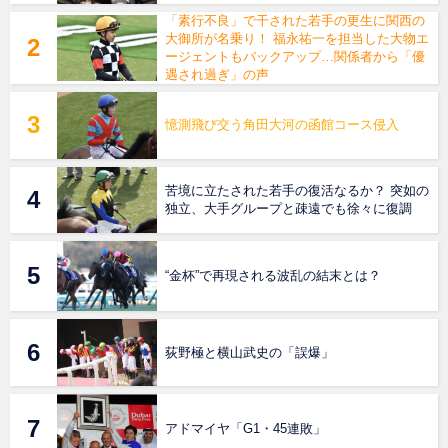
「素行不良」で干された若手の更生に関西の
大御所が名乗り！ 福永祐一を担当した大物エ
ージェントもバックアップ…関係者から「優
遇され過ぎ」の声
憶測飛び交う角田大河の函館コース侵入
苦境に立たされた若手の復活なるか？ 突如の
独立、大手グループと疎遠でも徐々に復調
“金杯”で再現される波乱の結末とは？
荻野極と横山武史の「誤爆」
アドマイヤ「G1・45連敗」