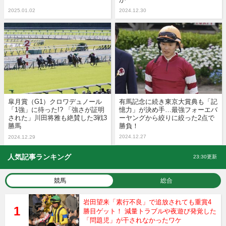
2025.01.02
2024.12.30
皐月賞（G1）クロワデュノール
有馬記念に続き東京大賞典も「記
「1強」に待った!? 「強さが証明
憶力」が決め手…最強フォーエバ
された」川田将雅も絶賛した3戦3
ーヤングから絞りに絞った2点で
勝馬
勝負！
2024.12.27
2024.12.29
人気記事ランキング
23:30更新
競馬
総合
岩田望来「素行不良」で追放されても重賞4
勝目ゲット！ 減量トラブルや夜遊び発覚した
「問題児」が干されなかったワケ