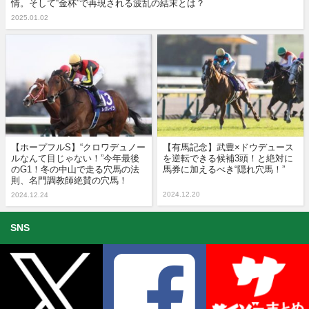
情。そして“金杯”で再現される波乱の結末とは？
2025.01.02
【ホープフルS】“クロワデュノー
【有馬記念】武豊×ドウデュース
ルなんて目じゃない！”今年最後
を逆転できる候補3頭！と絶対に
のG1！冬の中山で走る穴馬の法
馬券に加えるべき“隠れ穴馬！”
則、名門調教師絶賛の穴馬！
2024.12.20
2024.12.24
SNS