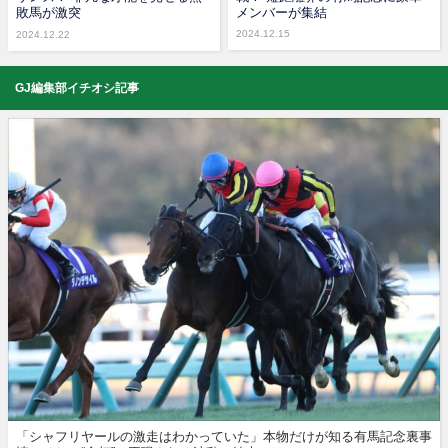
敗馬が激突
メンバーが集結
2024.12.15
2024.12.22
GJ編集部イチオシ記事
「シャフリヤールの激走はわかっていた」本物だけが知る有馬記念裏事