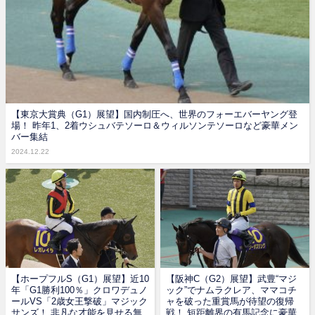
【東京大賞典（G1）展望】国内制圧へ、世界のフォーエバーヤング登
場！ 昨年1、2着ウシュバテソーロ＆ウィルソンテソーロなど豪華メン
バー集結
2024.12.22
【ホープフルS（G1）展望】近10
【阪神C（G2）展望】武豊“マジ
年「G1勝利100％」クロワデュノ
ック”でナムラクレア、ママコチ
ールVS「2歳女王撃破」マジック
ャを破った重賞馬が待望の復帰
サンズ！ 非凡な才能を見せる無
戦！ 短距離界の有馬記念に豪華