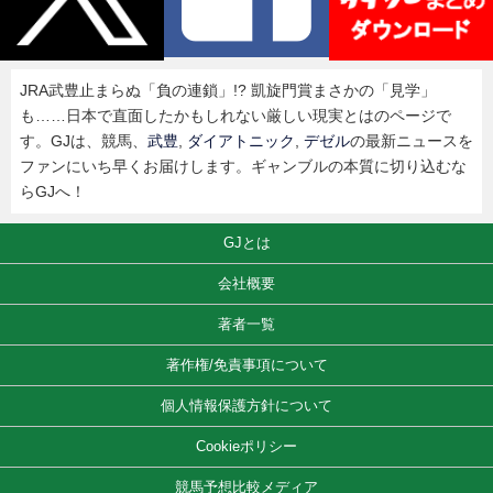
JRA武豊止まらぬ「負の連鎖」!? 凱旋門賞まさかの「見学」
も……日本で直面したかもしれない厳しい現実とはのページで
す。GJは、競馬、
武豊
,
ダイアトニック
,
デゼル
の最新ニュースを
ファンにいち早くお届けします。ギャンブルの本質に切り込むな
らGJへ！
GJとは
会社概要
著者一覧
著作権/免責事項について
個人情報保護方針について
Cookieポリシー
競馬予想比較メディア