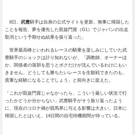
8日、
武豊
騎手は自身の公式サイトを更新。無事に帰国した
ことを報告、夢を優先した凱旋門賞（G1）でジャパンの出走
取消という予期せぬ結果を振り返った。
世界最高峰といわれるレースの騎乗を楽しみにしていた武
豊騎手のショックは計り知れないが、「調教師、オーナーほ
か、関係者の落胆を思うとボクだけが沈んでいるわけにもい
きません。どうしても勝ちたいレースを生観戦できたのも、
貴重な経験になることでしょう」と前向きに捉えた。
「これが凱旋門賞じゃなかったら、こういう厳しい状況で行
ったかどうか分からない」武豊騎手がそう振り返ったよう
に、現在のコロナ禍が競馬界に与える影響は大きい。日本に
帰国したとはいえ、14日間の自宅待機期間が待っている。