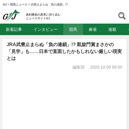
GJ
>
競馬ニュース
>
武豊止まらぬ「負の連鎖」!?
GJ
S
真剣勝負の真実に切り込む
ニュースサイトGJ
新着記事
インタビュー
競馬
麻雀
連載
JRA武豊止まらぬ「負の連鎖」!? 凱旋門賞まさかの
「見学」も……日本で直面したかもしれない厳しい現実
とは
編集部
2020.10.09 08:00