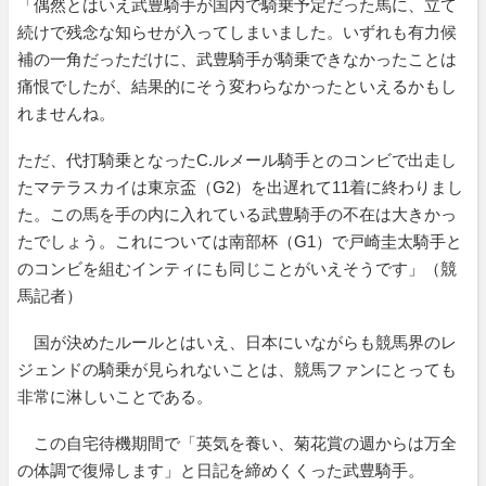
「偶然とはいえ武豊騎手が国内で騎乗予定だった馬に、立て
続けで残念な知らせが入ってしまいました。いずれも有力候
補の一角だっただけに、武豊騎手が騎乗できなかったことは
痛恨でしたが、結果的にそう変わらなかったといえるかもし
れませんね。
ただ、代打騎乗となったC.ルメール騎手とのコンビで出走し
たマテラスカイは東京盃（G2）を出遅れて11着に終わりまし
た。この馬を手の内に入れている武豊騎手の不在は大きかっ
たでしょう。これについては南部杯（G1）で戸崎圭太騎手と
のコンビを組むインティにも同じことがいえそうです」（競
馬記者）
国が決めたルールとはいえ、日本にいながらも競馬界のレ
ジェンドの騎乗が見られないことは、競馬ファンにとっても
非常に淋しいことである。
この自宅待機期間で「英気を養い、菊花賞の週からは万全
の体調で復帰します」と日記を締めくくった武豊騎手。