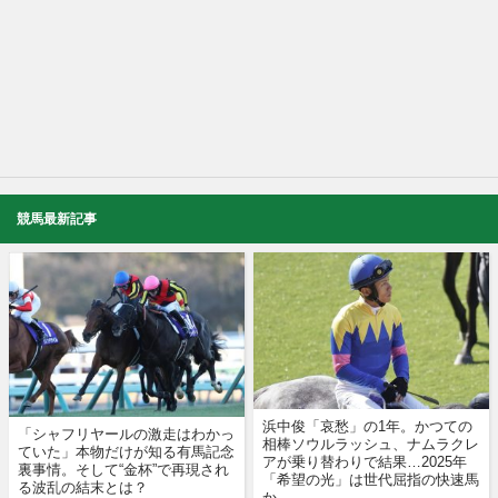
競馬最新記事
浜中俊「哀愁」の1年。かつての
「シャフリヤールの激走はわかっ
相棒ソウルラッシュ、ナムラクレ
ていた」本物だけが知る有馬記念
アが乗り替わりで結果…2025年
裏事情。そして“金杯”で再現され
「希望の光」は世代屈指の快速馬
る波乱の結末とは？
か