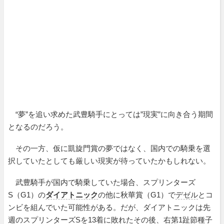
“夢”を追い求めた武豊騎手にとっては”現実”に向き合う期間
となるのだろう。
その一方、仮に凱旋門賞の夢ではなく、国内での騎乗を選
択していたとしても厳しい現実が待っていたかもしれない。
武豊騎手が国内で騎乗していた場合、スプリンターズ
S（G1）の
ダイアトニック
の他に秋華賞（G1）で
デゼル
とコ
ンビを組んでいた可能性がある。だが、ダイアトニックは先
週のスプリンターズSを13着に敗れたその後、右第1趾節種子