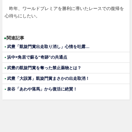
昨年、ワールドプレミアを勝利に導いたレースでの復帰を
心待ちにしたい。
●
関連記事
武豊「凱旋門賞出走取り消し」心情を吐露…
浜中×角居で蘇る“奇跡”の共通点
武豊の凱旋門賞を奪った禁止薬物とは？
武豊「大誤算」凱旋門賞まさかの出走取消！
泉谷「あわや落馬」から復活に絶賛！