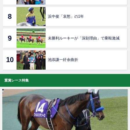
浜中俊「哀愁」の1年
未勝利ルーキーが「深刻理由」で乗鞍激減
池添謙一紆余曲折
重賞レース特集