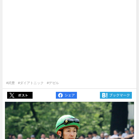
#武豊
#ダイアトニック
#デゼル