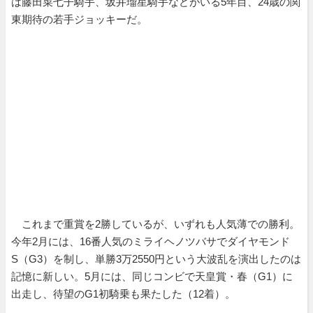
は藤田菜七子騎手、坂井瑠星騎手などがいる5年目、24歳の関
東期待の若手ジョッキーだ。
これまで重賞を2勝しているが、いずれも人気薄での勝利。
今年2月には、16番人気のミライヘノツバサでダイヤモンド
S（G3）を制し、単勝3万2550円という大波乱を演出したのは
記憶に新しい。5月には、同じコンビで天皇賞・春（G1）に
出走し、待望のG1初騎乗も果たした（12着）。