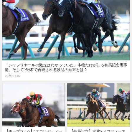
「シャフリヤールの激走はわかっていた」本物だけが知る有馬記念裏事
情。そして“金杯”で再現される波乱の結末とは？
2025.01.02
【ホープフルS】“クロワデュノー
【有馬記念】武豊×ドウデュース