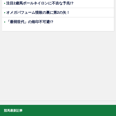
注目2歳馬ポールネイロンに不吉な予兆!?
オメガパフューム惜敗の裏に第2の矢！
「最弱世代」の烙印不可避!?
競馬最新記事