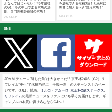
ルなんて目じゃない！”今年最後
を逆転できる候補3頭！と絶対に
のG1！冬の中山で走る穴馬の法
馬券に加えるべき“隠れ穴馬！”
則、名門調教師絶賛の穴馬！
2024.12.20
2024.12.24
SNS
JRA M.デムーロ”逃した魚”は大きかった!? 京王杯2歳S（G2）リ
フレイム“更生”で木幡巧也に「千載一遇」の大チャンス！のペー
ジです。GJは、競馬、
ミルコ・デムーロ
,
京王杯2歳ステークス
,
リフレイム
の最新ニュースをファンにいち早くお届けします。ギ
ャンブルの本質に切り込むならGJへ！