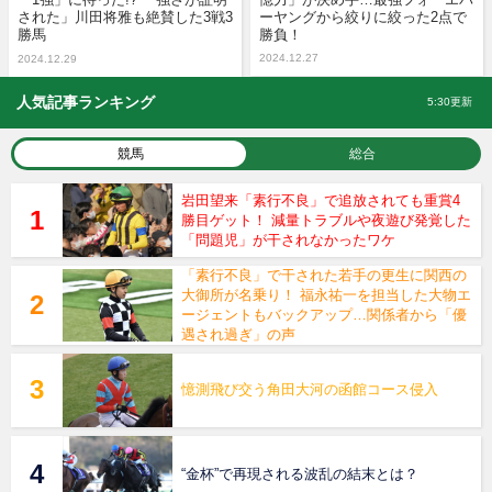
された」川田将雅も絶賛した3戦3
ーヤングから絞りに絞った2点で
勝馬
勝負！
2024.12.27
2024.12.29
人気記事ランキング
5:30更新
競馬
総合
岩田望来「素行不良」で追放されても重賞4
勝目ゲット！ 減量トラブルや夜遊び発覚した
「問題児」が干されなかったワケ
「素行不良」で干された若手の更生に関西の
大御所が名乗り！ 福永祐一を担当した大物エ
ージェントもバックアップ…関係者から「優
遇され過ぎ」の声
憶測飛び交う角田大河の函館コース侵入
“金杯”で再現される波乱の結末とは？