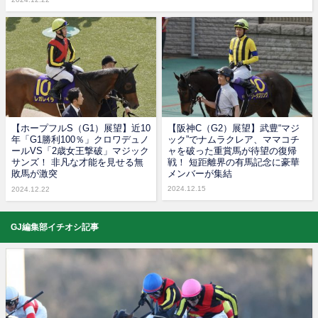
【ホープフルS（G1）展望】近10
【阪神C（G2）展望】武豊“マジ
年「G1勝利100％」クロワデュノ
ック”でナムラクレア、ママコチ
ールVS「2歳女王撃破」マジック
ャを破った重賞馬が待望の復帰
サンズ！ 非凡な才能を見せる無
戦！ 短距離界の有馬記念に豪華
敗馬が激突
メンバーが集結
2024.12.15
2024.12.22
GJ編集部イチオシ記事