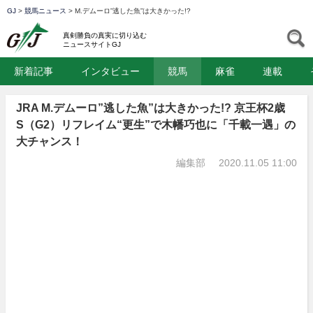
GJ
>
競馬ニュース
>
M.デムーロ”逃した魚”は大きかった!?
GJ
S
真剣勝負の真実に切り込む
ニュースサイトGJ
新着記事
インタビュー
競馬
麻雀
連載
JRA M.デムーロ”逃した魚”は大きかった!? 京王杯2歳
S（G2）リフレイム“更生”で木幡巧也に「千載一遇」の
大チャンス！
編集部
2020.11.05 11:00