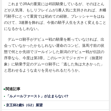
これまでJRAの重賞には45回騎乗しているが、そのほとん
どが人気薄。もしリフレイムが1番人気に支持されれば、木幡
巧騎手にとって重賞では初めての経験。プレッシャーをはね
のけて、3連勝を飾れば、今後の騎手人生を大きく変えること
になるかもしれない。
デムーロ騎手がデビュー戦の騎乗を断っていなければ、出
会っていなかったかもしれない運命のコンビ。落馬寸前の状
態で何とか先頭でゴールインした新潟のデビュー戦が伝説の
序章なら、今度は第3章。このレースでジャガード（抽選対
象）に騎乗予定のデムーロ騎手に「逃した魚は大きかった」
と思わせるような走りを見せられるだろうか。
●
関連記事
「ルメールファースト」が止まらない!?
京王杯2歳S（G2）展望