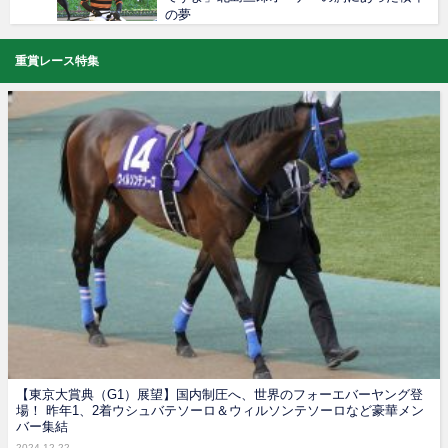
の夢
重賞レース特集
【東京大賞典（G1）展望】国内制圧へ、世界のフォーエバーヤング登
場！ 昨年1、2着ウシュバテソーロ＆ウィルソンテソーロなど豪華メン
バー集結
2024.12.22