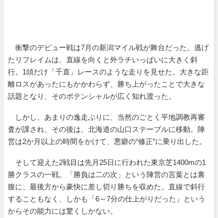
衝撃のデビュー戦は7月の新潟マイル戦が舞台だった。逃げ
たリフレイムは、直線を向くと外ラチいっぱいに大きく斜
行。1頭だけ「千直」レースのような走りを見せた。大きな距
離ロスがあったにもかかわらず、勝ち上がったことで大きな
話題となり、そのポテンシャルが広く知れ渡った。
しかし、あまりの逸走ぶりに、当然のごとく平地調教再審
査が課され、その後は、北海道の山口ステーブルに移動。陣
営は2か月以上の時間をかけて、悪癖の“修正”に乗り出した。
そして迎えた2戦目は先月25日に行われた東京芝1400mの1
勝クラスの一戦。「勝負は二の次」という陣営の言葉とは裏
腹に、最後方から豪快に差し切り勝ちを収めた。直線で斜行
することもなく、しかも「6～7分の仕上がりだった」という
からその能力には驚くしかない。