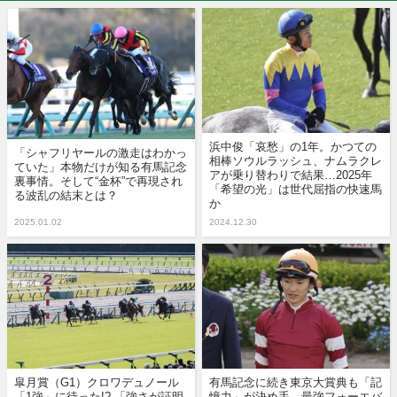
浜中俊「哀愁」の1年。かつての
「シャフリヤールの激走はわかっ
相棒ソウルラッシュ、ナムラクレ
ていた」本物だけが知る有馬記念
アが乗り替わりで結果…2025年
裏事情。そして“金杯”で再現され
「希望の光」は世代屈指の快速馬
る波乱の結末とは？
か
2025.01.02
2024.12.30
皐月賞（G1）クロワデュノール
有馬記念に続き東京大賞典も「記
「1強」に待った!? 「強さが証明
憶力」が決め手…最強フォーエバ