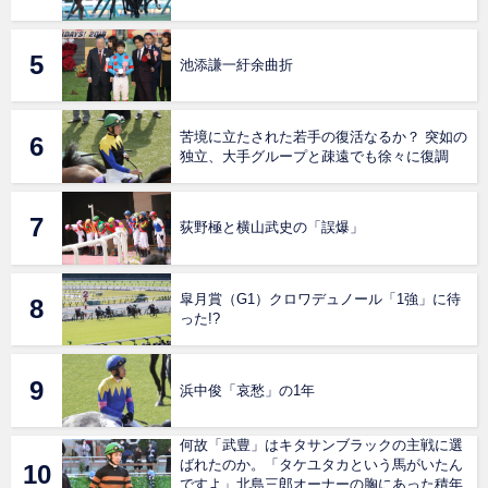
池添謙一紆余曲折
苦境に立たされた若手の復活なるか？ 突如の
独立、大手グループと疎遠でも徐々に復調
荻野極と横山武史の「誤爆」
皐月賞（G1）クロワデュノール「1強」に待
った!?
浜中俊「哀愁」の1年
何故「武豊」はキタサンブラックの主戦に選
ばれたのか。「タケユタカという馬がいたん
ですよ」北島三郎オーナーの胸にあった積年