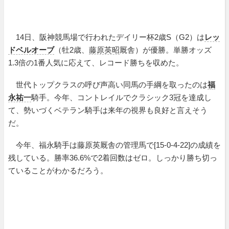
14日、阪神競馬場で行われたデイリー杯2歳S（G2）は
レッ
ドベルオーブ
（牡2歳、
藤原英昭
厩舎）が優勝。単勝オッズ
1.3倍の1番人気に応えて、レコード勝ちを収めた。
世代トップクラスの呼び声高い同馬の手綱を取ったのは
福
永祐一
騎手。今年、コントレイルでクラシック3冠を達成し
て、勢いづくベテラン騎手は来年の視界も良好と言えそう
だ。
今年、福永騎手は藤原英厩舎の管理馬で[15-0-4-22]の成績を
残している。勝率36.6%で2着回数はゼロ。しっかり勝ち切っ
ていることがわかるだろう。