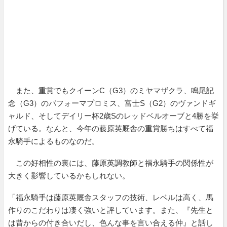
また、重賞でもクイーンC（G3）のミヤマザクラ、鳴尾記
念（G3）のパフォーマプロミス、富士S（G2）のヴァンドギ
ャルド、そしてデイリー杯2歳Sのレッドベルオーブと4勝を挙
げている。なんと、今年の藤原英厩舎の重賞勝ちはすべて福
永騎手によるものなのだ。
この好相性の裏には、藤原英調教師と福永騎手の関係性が
大きく影響しているかもしれない。
「福永騎手は藤原英厩舎スタッフの技術、レベルは高く、馬
作りのこだわりは凄く強いと評しています。また、『先生と
は昔からの付き合いだし、色んな事を言い合える仲』と話し