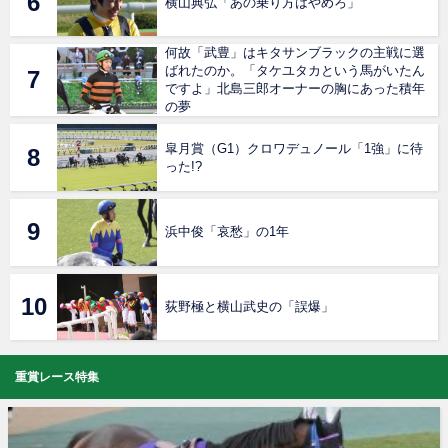
横山典弘「あの乗り方はやめろ」
何故「武豊」はキタサンブラックの主戦に選
ばれたのか。「タケユタカという馬がいたん
ですよ」北島三郎オーナーの胸にあった積年
の夢
皐月賞（G1）クロワデュノール「1強」に待
った!?
浜中俊「哀愁」の1年
荻野極と横山武史の「誤爆」
重賞レース特集