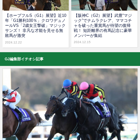
【ホープフルS（G1）展望】近10
【阪神C（G2）展望】武豊“マジ
年「G1勝利100％」クロワデュノ
ック”でナムラクレア、ママコチ
ールVS「2歳女王撃破」マジック
ャを破った重賞馬が待望の復帰
サンズ！ 非凡な才能を見せる無
戦！ 短距離界の有馬記念に豪華
敗馬が激突
メンバーが集結
2024.12.15
2024.12.22
GJ編集部イチオシ記事