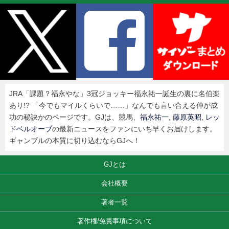
JRA「課題？福永やな」3冠ジョッキー福永祐一誕生の裏に名伯楽
あり!? 「今でもマイルくらいで……」なんでも言い合える仲が成
功の秘訣かのページです。GJは、競馬、
福永祐一
,
藤原英昭
,
レッ
ドベルオーブ
の最新ニュースをファンにいち早くお届けします。
ギャンブルの本質に切り込むならGJへ！
GJとは
会社概要
著者一覧
著作権/免責事項について