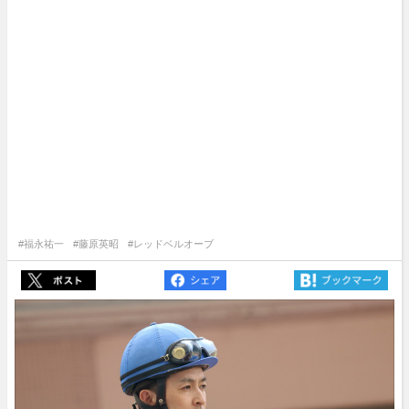
#福永祐一
#藤原英昭
#レッドベルオーブ