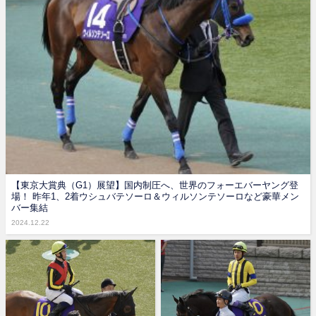
【東京大賞典（G1）展望】国内制圧へ、世界のフォーエバーヤング登
場！ 昨年1、2着ウシュバテソーロ＆ウィルソンテソーロなど豪華メン
バー集結
2024.12.22