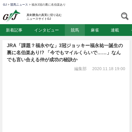
GJ
>
競馬ニュース
>
福永3冠の裏に名伯楽あり
GJ
S
真剣勝負の真実に切り込む
ニュースサイトGJ
新着記事
インタビュー
競馬
麻雀
連載
JRA「課題？福永やな」3冠ジョッキー福永祐一誕生の
裏に名伯楽あり!? 「今でもマイルくらいで……」なん
でも言い合える仲が成功の秘訣か
編集部
2020.11.18 19:00