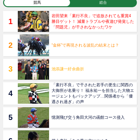
競馬
総合
岩田望来「素行不良」で追放されても重賞4
勝目ゲット！ 減量トラブルや夜遊び発覚した
「問題児」が干されなかったワケ
“金杯”で再現される波乱の結末とは？
池添謙一紆余曲折
「素行不良」で干された若手の更生に関西の
大御所が名乗り！ 福永祐一を担当した大物エ
ージェントもバックアップ…関係者から「優
遇され過ぎ」の声
憶測飛び交う角田大河の函館コース侵入