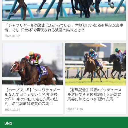
「シャフリヤールの激走はわかっていた」本物だけが知る有馬記念裏事
情。そして“金杯”で再現される波乱の結末とは？
2025.01.02
【ホープフルS】“クロワデュノー
【有馬記念】武豊×ドウデュース
ルなんて目じゃない！”今年最後
を逆転できる候補3頭！と絶対に
のG1！冬の中山で走る穴馬の法
馬券に加えるべき“隠れ穴馬！”
則、名門調教師絶賛の穴馬！
2024.12.20
2024.12.24
SNS