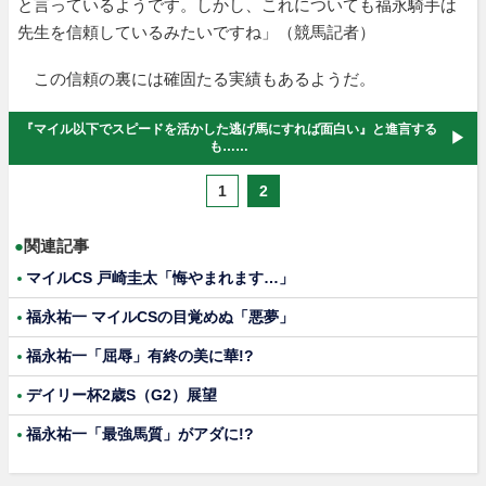
と言っているようです。しかし、これについても福永騎手は
先生を信頼しているみたいですね」（競馬記者）
この信頼の裏には確固たる実績もあるようだ。
『マイル以下でスピードを活かした逃げ馬にすれば面白い』と進言する
も……
1
2
●
関連記事
マイルCS 戸崎圭太「悔やまれます…」
福永祐一 マイルCSの目覚めぬ「悪夢」
福永祐一「屈辱」有終の美に華!?
デイリー杯2歳S（G2）展望
福永祐一「最強馬質」がアダに!?