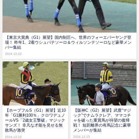
【東京大賞典（G1）展望】国内制圧へ、世界のフォーエバーヤング登
場！ 昨年1、2着ウシュバテソーロ＆ウィルソンテソーロなど豪華メン
バー集結
2024.12.22
【ホープフルS（G1）展望】近10
【阪神C（G2）展望】武豊“マジ
年「G1勝利100％」クロワデュノ
ック”でナムラクレア、ママコチ
ールVS「2歳女王撃破」マジック
ャを破った重賞馬が待望の復帰
サンズ！ 非凡な才能を見せる無
戦！ 短距離界の有馬記念に豪華
敗馬が激突
メンバーが集結
2024.12.15
2024.12.22