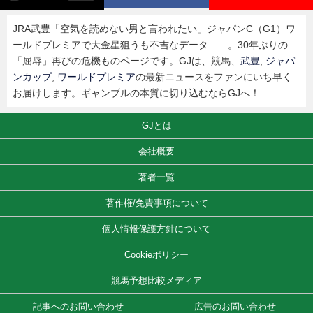
JRA武豊「空気を読めない男と言われたい」ジャパンC（G1）ワ
ールドプレミアで大金星狙うも不吉なデータ……。30年ぶりの
「屈辱」再びの危機ものページです。GJは、競馬、
武豊
,
ジャパ
ンカップ
,
ワールドプレミア
の最新ニュースをファンにいち早く
お届けします。ギャンブルの本質に切り込むならGJへ！
GJとは
会社概要
著者一覧
著作権/免責事項について
個人情報保護方針について
Cookieポリシー
競馬予想比較メディア
記事へのお問い合わせ
広告のお問い合わせ