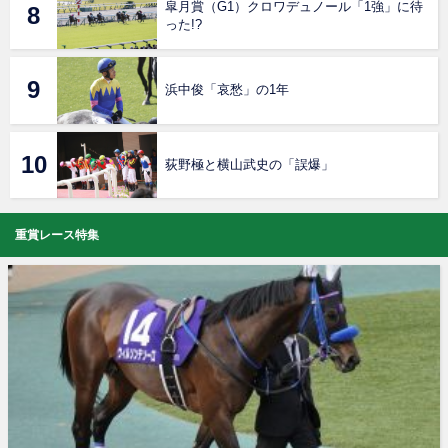
皐月賞（G1）クロワデュノール「1強」に待
った!?
浜中俊「哀愁」の1年
荻野極と横山武史の「誤爆」
重賞レース特集