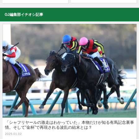
GJ編集部イチオシ記事
「シャフリヤールの激走はわかっていた」本物だけが知る有馬記念裏事
情。そして“金杯”で再現される波乱の結末とは？
2025.01.02