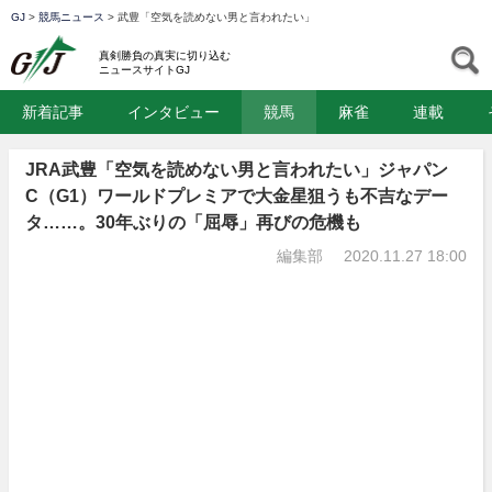
GJ
>
競馬ニュース
>
武豊「空気を読めない男と言われたい」
GJ
S
真剣勝負の真実に切り込む
ニュースサイトGJ
新着記事
インタビュー
競馬
麻雀
連載
JRA武豊「空気を読めない男と言われたい」ジャパン
C（G1）ワールドプレミアで大金星狙うも不吉なデー
タ……。30年ぶりの「屈辱」再びの危機も
編集部
2020.11.27 18:00