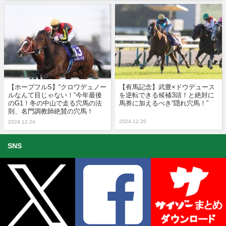
【ホープフルS】“クロワデュノー
【有馬記念】武豊×ドウデュース
ルなんて目じゃない！”今年最後
を逆転できる候補3頭！と絶対に
のG1！冬の中山で走る穴馬の法
馬券に加えるべき“隠れ穴馬！”
則、名門調教師絶賛の穴馬！
2024.12.20
2024.12.24
SNS