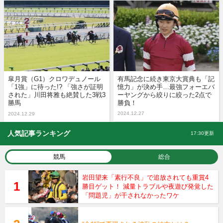
皐月賞（G1）クロワデュノール
有馬記念に続き東京大賞典も「記
「1強」に待った!? 「強さが証明
憶力」が決め手…最強フォーエバ
された」川田将雅も絶賛した3戦3
ーヤングから絞りに絞った2点で
勝馬
勝負！
2024.12.27
2024.12.29
人気記事ランキング
17:30更新
競馬
総合
岩田望来「素行不良」で追放されても重賞4
勝目ゲット！ 減量トラブルや夜遊び発覚した
「問題児」が干されなかったワケ