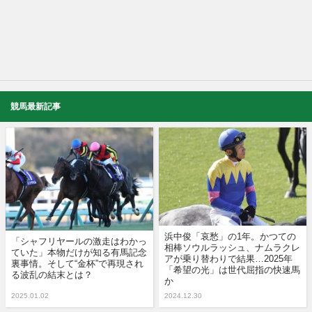
競馬最新記事
浜中俊「哀愁」の1年。かつての
「シャフリヤールの激走はわかっ
相棒ソウルラッシュ、ナムラクレ
ていた」本物だけが知る有馬記念
アが乗り替わりで結果…2025年
裏事情。そして“金杯”で再現され
「希望の光」は世代屈指の快速馬
る波乱の結末とは？
か
2025.01.02
2024.12.30