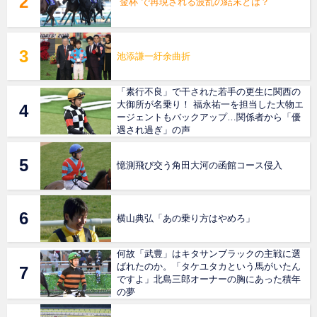
“金杯”で再現される波乱の結末とは？
池添謙一紆余曲折
「素行不良」で干された若手の更生に関西の
大御所が名乗り！ 福永祐一を担当した大物エ
ージェントもバックアップ…関係者から「優
遇され過ぎ」の声
憶測飛び交う角田大河の函館コース侵入
横山典弘「あの乗り方はやめろ」
何故「武豊」はキタサンブラックの主戦に選
ばれたのか。「タケユタカという馬がいたん
ですよ」北島三郎オーナーの胸にあった積年
の夢