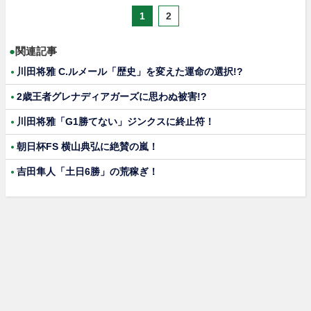
1
2
●
関連記事
川田将雅 C.ルメール「歴史」を変えた運命の選択!?
2歳王者グレナディアガーズに思わぬ被害!?
川田将雅「G1勝てない」ジンクスに終止符！
朝日杯FS 横山典弘に絶賛の嵐！
吉田隼人「土日6勝」の荒稼ぎ！