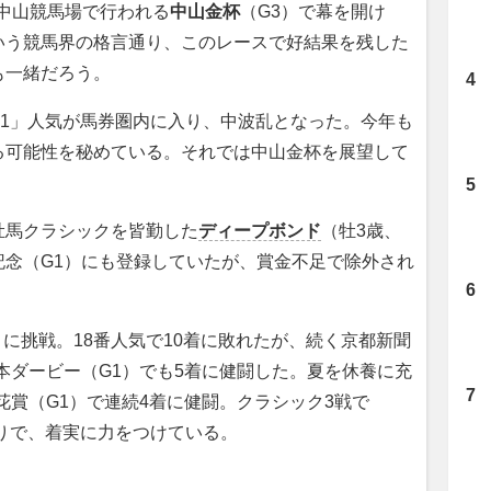
に中山競馬場で行われる
中山金杯
（G3）で幕を開け
いう競馬界の格言通り、このレースで好結果を残した
も一緒だろう。
11」人気が馬券圏内に入り、中波乱となった。今年も
る可能性を秘めている。それでは中山金杯を展望して
馬クラシックを皆勤した
ディープボンド
（牡3歳、
記念（G1）にも登録していたが、賞金不足で除外され
に挑戦。18番人気で10着に敗れたが、続く京都新聞
本ダービー（G1）でも5着に健闘した。夏を休養に充
花賞（G1）で連続4着に健闘。クラシック3戦で
がりで、着実に力をつけている。