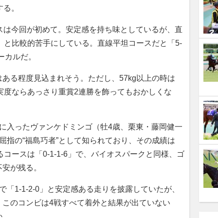
する。
スは今回が初めて。安定感を持ち味としているが、直
-5」と比較的苦手にしている。直線平坦コースだと「5-
ローカルだ。
る程度見込まれそう。ただし、57kg以上の時は
の充実度ならあっさり重賞2連勝を飾ってもおかしくな
に入ったヴァンケドミンゴ（牡4歳、栗東・藤岡健一
屈指の“福島巧者”として知られており、その成績は
あるコースは「0-1-1-6」で、バイオスパークと同様、ゴ
不安が残る。
1-1-2-0」と安定感ある走りを披露していたが、
。このコンビは4戦すべて着外と結果が出ていない
か。