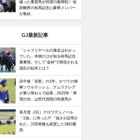
破った重賞馬が待望の復帰戦！ 短
距離界の有馬記念に豪華メンバー
馬記念】武豊×ドウデュースを逆転できる候補3頭！と絶
が集結
“隠れ穴馬！”
GJ最新記事
「シャフリヤールの激走はわかっ
ていた」本物だけが知る有馬記念
裏事情。そして“金杯”で再現される
波乱の結末とは？
浜中俊「哀愁」の1年。かつての相
棒ソウルラッシュ、ナムラクレア
が乗り替わりで結果…2025年「希
望の光」は世代屈指の快速馬か
皐月賞（G1）クロワデュノール
「1強」に待った!? 「強さが証明さ
れた」川田将雅も絶賛した3戦3勝
馬