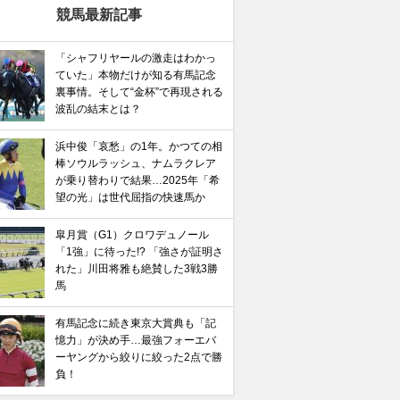
競馬最新記事
「シャフリヤールの激走はわかっ
ていた」本物だけが知る有馬記念
裏事情。そして“金杯”で再現される
波乱の結末とは？
浜中俊「哀愁」の1年。かつての相
棒ソウルラッシュ、ナムラクレア
が乗り替わりで結果…2025年「希
望の光」は世代屈指の快速馬か
皐月賞（G1）クロワデュノール
「1強」に待った!? 「強さが証明さ
れた」川田将雅も絶賛した3戦3勝
馬
有馬記念に続き東京大賞典も「記
憶力」が決め手…最強フォーエバ
ーヤングから絞りに絞った2点で勝
負！