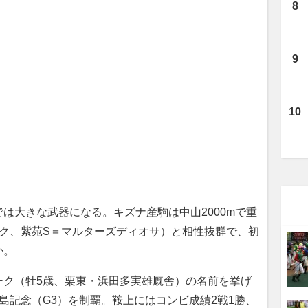
大きな武器になる。キズナ産駒は中山2000mで重
ック、紫苑S＝マルターズディオサ）と相性抜群で、初
か。
ーク
（牡5歳、栗東・浜田多実雄厩舎）の名前を挙げ
島記念（G3）を制覇。鞍上にはコンビ成績2戦1勝、