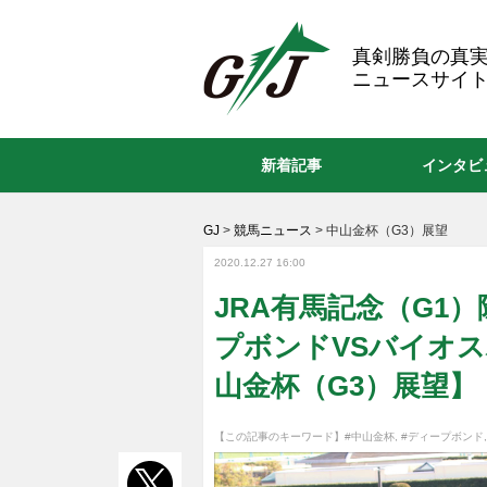
GJ
真剣勝負の真
ニュースサイト
新着記事
インタビ
GJ
>
競馬ニュース
>
中山金杯（G3）展望
2020.12.27 16:00
JRA有馬記念（G1
プボンドVSバイオ
山金杯（G3）展望】
【この記事のキーワード】
#中山金杯
,
#ディープボンド