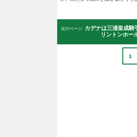
カデナは三浦皇成騎
次のページ
リントンホー
1