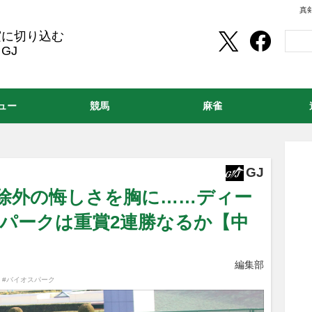
真
実に切り込む
GJ
ュー
競馬
麻雀
GJ
）除外の悔しさを胸に……ディー
スパークは重賞2連勝なるか【中
編集部
,
#バイオスパーク