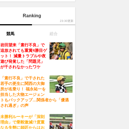
Ranking
23:30更新
競馬
総合
岩田望来「素行不良」で
追放されても重賞4勝目ゲ
ット！ 減量トラブルや夜
遊び発覚した「問題児」
が干されなかったワケ
「素行不良」で干された
若手の更生に関西の大御
所が名乗り！ 福永祐一を
担当した大物エージェン
トもバックアップ…関係者から「優遇
され過ぎ」の声
未勝利ルーキーが「深刻
理由」で乗鞍激減!?度重
なる失態に師匠からはお