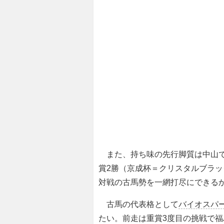
また、持ち味の先行脚質は中山では
賞2勝（京成杯＝クリスタルブラ
対戦の古馬勢を一網打尽にできる
古馬の代表格として
バイオスパ
たい。前走は重賞3度目の挑戦で福