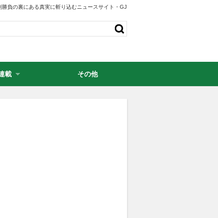
剣勝負の裏にある真実に斬り込むニュースサイト・GJ
連載
その他
・