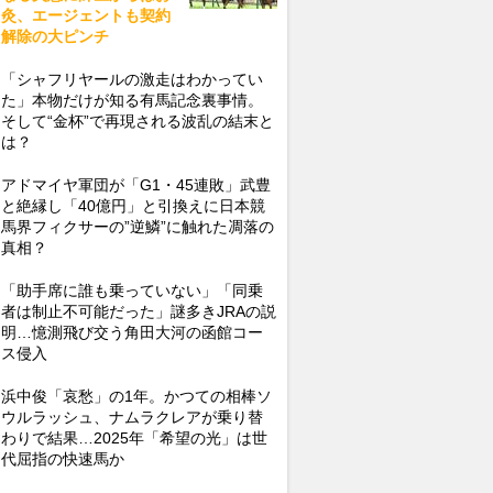
灸、エージェントも契約
解除の大ピンチ
「シャフリヤールの激走はわかってい
た」本物だけが知る有馬記念裏事情。
そして“金杯”で再現される波乱の結末と
は？
アドマイヤ軍団が「G1・45連敗」武豊
と絶縁し「40億円」と引換えに日本競
馬界フィクサーの”逆鱗”に触れた凋落の
真相？
「助手席に誰も乗っていない」「同乗
者は制止不可能だった」謎多きJRAの説
明…憶測飛び交う角田大河の函館コー
ス侵入
浜中俊「哀愁」の1年。かつての相棒ソ
ウルラッシュ、ナムラクレアが乗り替
わりで結果…2025年「希望の光」は世
代屈指の快速馬か