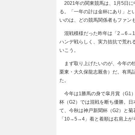
2021年の関東競馬は、1月5日
る。「一年の計は金杯にあり」と
いのは、どの競馬関係者もファン
混戦模様だった昨年は「2→6→
ハンデ戦らしく、実力拮抗で荒れ
いこう。
まず取り上げたいのが、今年の牡
栗東・大久保龍志厩舎）だ。有馬
た。
今年は1勝馬の身で皐月賞（G1）
杯（G2）では混戦を断ち優勝。日
て、今秋は神戸新聞杯（G2）と菊
「10→5→4」着と着順は右肩上