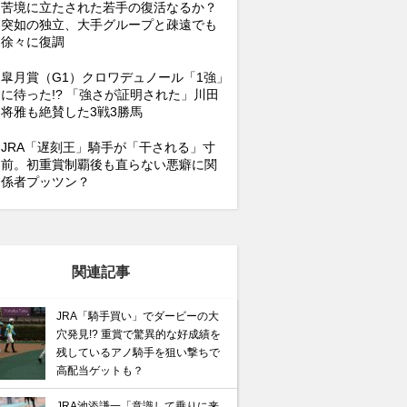
苦境に立たされた若手の復活なるか？
突如の独立、大手グループと疎遠でも
徐々に復調
皐月賞（G1）クロワデュノール「1強」
に待った!? 「強さが証明された」川田
将雅も絶賛した3戦3勝馬
JRA「遅刻王」騎手が「干される」寸
前。初重賞制覇後も直らない悪癖に関
係者プッツン？
関連記事
JRA「騎手買い」でダービーの大
穴発見!? 重賞で驚異的な好成績を
残しているアノ騎手を狙い撃ちで
高配当ゲットも？
JRA池添謙一「意識して乗りに来