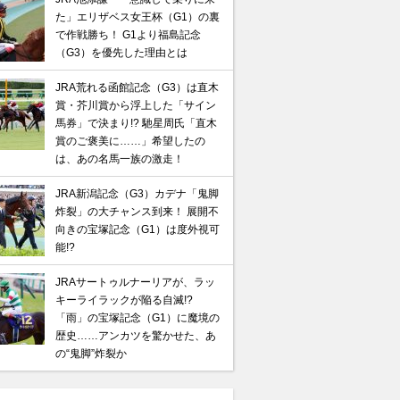
た」エリザベス女王杯（G1）の裏
で作戦勝ち！ G1より福島記念
（G3）を優先した理由とは
JRA荒れる函館記念（G3）は直木
賞・芥川賞から浮上した「サイン
馬券」で決まり!? 馳星周氏「直木
賞のご褒美に……」希望したの
は、あの名馬一族の激走！
JRA新潟記念（G3）カデナ「鬼脚
炸裂」の大チャンス到来！ 展開不
向きの宝塚記念（G1）は度外視可
能!?
JRAサートゥルナーリアが、ラッ
キーライラックが陥る自滅!?
「雨」の宝塚記念（G1）に魔境の
歴史……アンカツを驚かせた、あ
の“鬼脚”炸裂か