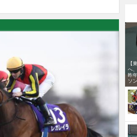
【
へ
昨
ソ