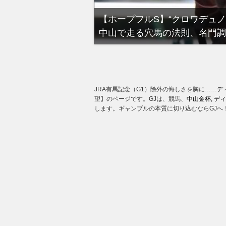
る有馬記念裏事情。そ
【ホープフルS】“クロワデュ
中山で走る穴馬の法則、名門調
JRA有馬記念（G1）除外の悔しさを胸に……デ
望】のページです。GJは、競馬、
中山金杯
,
ディ
します。ギャンブルの本質に切り込むならGJへ