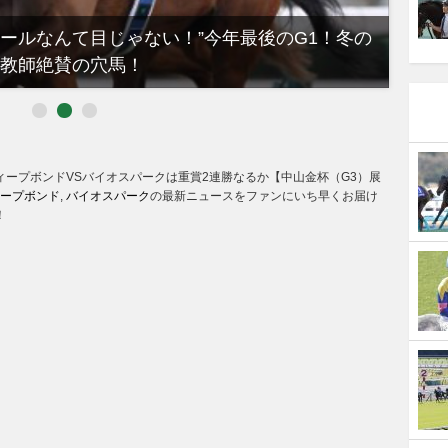
ノールなんて目じゃない！”今年最後のG1！冬の
【有
教師絶賛の穴馬！
るべき
ィープボンドVSバイオスパークは重賞2連勝なるか【中山金杯（G3）展
ープボンド
,
バイオスパーク
の最新ニュースをファンにいち早くお届け
！