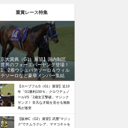
重賞レース特集
東京大賞典（G1）展望】国内制圧
、世界のフォーエバーヤング登場！
年1、2着ウシュバテソーロ＆ウィル
ンテソーロなど豪華メンバー集結
【ホープフルS（G1）展望】近10
年「G1勝利100％」クロワデュノ
ールVS「2歳女王撃破」マジック
サンズ！ 非凡な才能を見せる無敗
馬が激突
【阪神C（G2）展望】武豊“マジッ
ク”でナムラクレア、ママコチャを