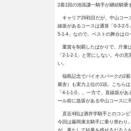
2着1回の池添謙一騎手が継続騎乗
キャリア26戦目だが、中山コー
線坂があるコースは通算「0-3-2
5-1-4」なので、ベストの舞台は
重賞を制覇したばかりで、斤量はあ
「2-1-2-1」と苦にしない。今
い。
福島記念でバイオスパークの2着
厩舎）も実力上位の1頭。こちらは
「4-1-1-0」。一方で、直線坂が
ール前に急坂がある中山コースに
直近4戦は酒井学騎手とのコンビで「
今回は藤岡康太騎手に乗り替わり
が、果たして結果を残せるだろう