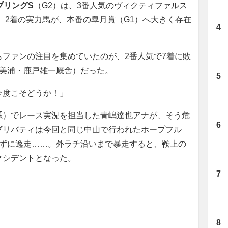
プリングS
（G2）は、3番人気のヴィクティファルス
）2着の実力馬が、本番の皐月賞（G1）へ大きく存在
ファンの注目を集めていたのが、2番人気で7着に敗
、美浦・鹿戸雄一厩舎）だった。
今度こそどうか！」
系）でレース実況を担当した青嶋達也アナが、そう危
ブリバティは今回と同じ中山で行われたホープフル
れずに逸走……。外ラチ沿いまで暴走すると、鞍上の
クシデントとなった。