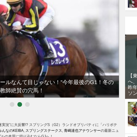
【
へ
ノールなんて目じゃない！”今年最後のG1！冬の
【有
昨
教師絶賛の穴馬！
るべき
ソ
迷実況”に大反響!? スプリングS（G2）ランドオブリバティに「ハリボテ
みんなのKEIBA
,
スプリングステークス
,
青嶋達也アナウンサー
の最新ニュ
ルの本質に切り込むならGJへ！