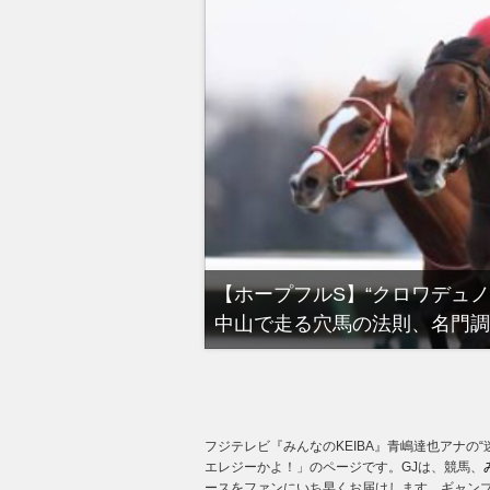
る有馬記念裏事情。そ
【ホープフルS】“クロワデュ
中山で走る穴馬の法則、名門調
フジテレビ『みんなのKEIBA』青嶋達也アナの“
エレジーかよ！」のページです。GJは、競馬、
ースをファンにいち早くお届けします。ギャンブ