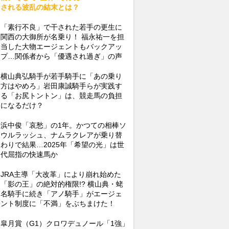
される波乱の結末とは？
「素行不良」で干された若手の更生に
関西の大御所が名乗り！ 福永祐一を担
当した大物エージェントもバックアッ
プ…関係者から「優遇され過ぎ」の声
横山典弘騎手が若手騎手に「あの乗り
方はやめろ」岩田康誠騎手らが実践す
る「お尻トントン」は、競走馬の負担
になるだけ？
浜中俊「哀愁」の1年。かつての相棒ソ
ウルラッシュ、ナムラクレアが乗り替
わりで結果…2025年「希望の光」は世
代屈指の快速馬か
JRA主導「大改革」により崩れ始めた
「影の王」の絶対的権限!? 横山典・蛯
名騎手に続き「アノ騎手」がエージェ
ント制度に「不満」をぶちまけた！
皐月賞（G1）クロワデュノール「1強」