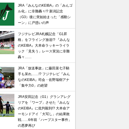
JRA『みんなのKEIBA』の「みんゴ
ル化」に非難轟々!? 新潟記念
（G3）後に突如始まった「感動シ
ーン」に戸惑いの声
フジテレビJRA札幌記念「G1昇
格」をフライング放送!? 『みんな
のKEIBA』大本命ラッキーライラ
ック「見失う」レース実況に非難
轟々……
JRA「放送事故」に藤田菜七子騎
手も呆れ……!? フジテレビ『みん
なのKEIBA』司会・佐野瑞樹アナ
「集中力0」の絶望
JRA安田記念（G1）グランアレグ
リアを「ワープ」させた『みんな
のKEIBA』に批判殺到!? 大本命ア
ーモンドアイ「大写し」の結果敗
戦……6年前「ハープスター事件」
の悪夢再び