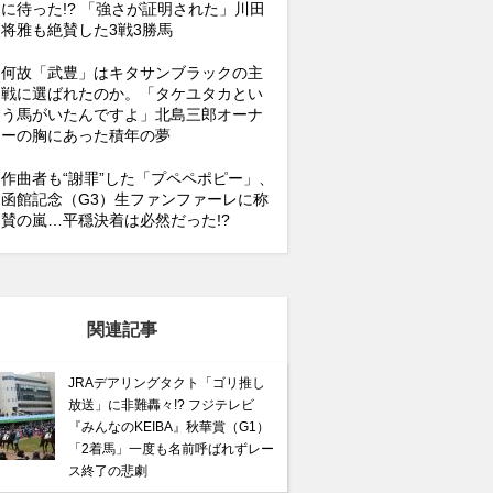
に待った!? 「強さが証明された」川田
将雅も絶賛した3戦3勝馬
何故「武豊」はキタサンブラックの主
戦に選ばれたのか。「タケユタカとい
う馬がいたんですよ」北島三郎オーナ
ーの胸にあった積年の夢
作曲者も“謝罪”した「プペペポピー」、
函館記念（G3）生ファンファーレに称
賛の嵐…平穏決着は必然だった!?
関連記事
JRAデアリングタクト「ゴリ推し
放送」に非難轟々!? フジテレビ
『みんなのKEIBA』秋華賞（G1）
「2着馬」一度も名前呼ばれずレー
ス終了の悲劇