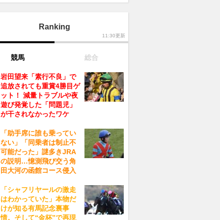
Ranking
11:30更新
競馬
総合
岩田望来「素行不良」で
追放されても重賞4勝目ゲ
ット！ 減量トラブルや夜
遊び発覚した「問題児」
が干されなかったワケ
「助手席に誰も乗ってい
ない」「同乗者は制止不
可能だった」謎多きJRA
の説明…憶測飛び交う角
田大河の函館コース侵入
「シャフリヤールの激走
はわかっていた」本物だ
けが知る有馬記念裏事
情。そして“金杯”で再現