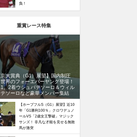
負！
重賞レース特集
東京大賞典（G1）展望】国内制圧
、世界のフォーエバーヤング登場！
馬記念】武豊×ドウデュースを逆転できる候補3頭！と絶
年1、2着ウシュバテソーロ＆ウィル
“隠れ穴馬！”
ンテソーロなど豪華メンバー集結
【ホープフルS（G1）展望】近10
年「G1勝利100％」クロワデュノ
ールVS「2歳女王撃破」マジック
サンズ！ 非凡な才能を見せる無敗
馬が激突