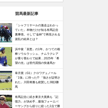
競馬最新記事
「シャフリヤールの激走はわかっ
ていた」本物だけが知る有馬記念
裏事情。そして“金杯”で再現される
波乱の結末とは？
浜中俊「哀愁」の1年。かつての相
棒ソウルラッシュ、ナムラクレア
が乗り替わりで結果…2025年「希
望の光」は世代屈指の快速馬か
皐月賞（G1）クロワデュノール
「1強」に待った!? 「強さが証明さ
れた」川田将雅も絶賛した3戦3勝
馬
有馬記念に続き東京大賞典も「記
憶力」が決め手…最強フォーエバ
ーヤングから絞りに絞った2点で勝