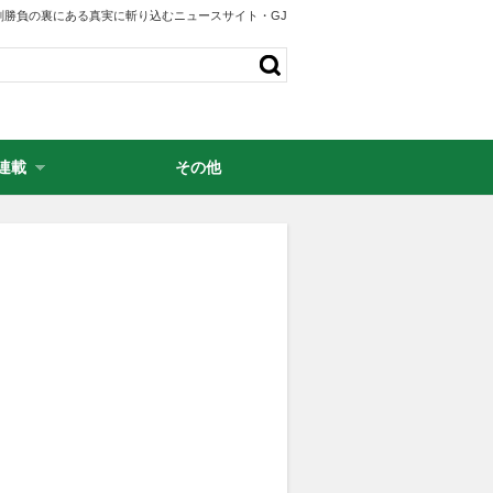
剣勝負の裏にある真実に斬り込むニュースサイト・GJ
連載
その他
・