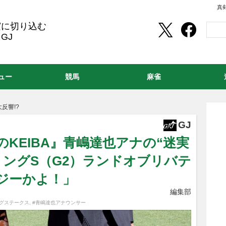
真
実に切り込む
GJ
ュー
競馬
麻雀
反響!?
GJ
KEIBA』青嶋達也アナの“迷実
プリングS（G2）ランドオブリバテ
ジーかよ！」
編集部
ングステークス
,
#青嶋達也アナウンサー