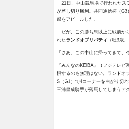
21日、中山競馬場で行われた
ス
が差し切り勝利。共同通信杯（G3
感をアピールした。
だが、この勝ち馬以上に戦前から
れた
ランドオブリバティ
（牡3歳
「さあ、この中山に帰ってきて、
『
みんなのKEIBA
』（フジテレビ
惧するのも無理はない。ランドオ
S（G1）で4コーナーを曲がり切
三浦皇成騎手が落馬してしまうア