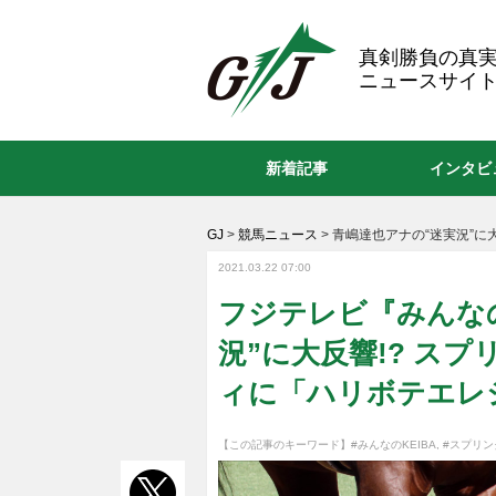
GJ
真剣勝負の真
ニュースサイト
新着記事
インタビ
GJ
>
競馬ニュース
>
青嶋達也アナの“迷実況”に大
2021.03.22 07:00
フジテレビ『みんなの
況”に大反響!? ス
ィに「ハリボテエレ
【この記事のキーワード】
#みんなのKEIBA
,
#スプリ