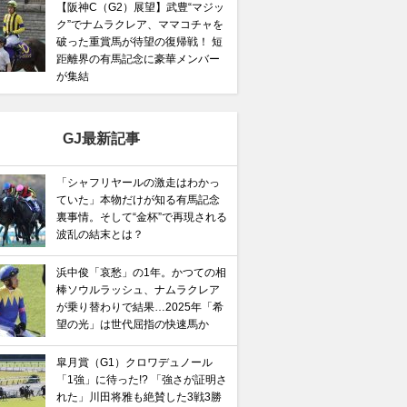
【阪神C（G2）展望】武豊“マジッ
ク”でナムラクレア、ママコチャを
破った重賞馬が待望の復帰戦！ 短
距離界の有馬記念に豪華メンバー
が集結
GJ最新記事
「シャフリヤールの激走はわかっ
ていた」本物だけが知る有馬記念
裏事情。そして“金杯”で再現される
波乱の結末とは？
浜中俊「哀愁」の1年。かつての相
棒ソウルラッシュ、ナムラクレア
が乗り替わりで結果…2025年「希
望の光」は世代屈指の快速馬か
皐月賞（G1）クロワデュノール
「1強」に待った!? 「強さが証明さ
れた」川田将雅も絶賛した3戦3勝