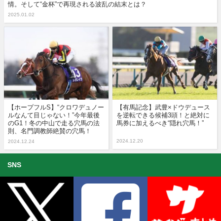
情。そして“金杯”で再現される波乱の結末とは？
2025.01.02
【ホープフルS】“クロワデュノー
【有馬記念】武豊×ドウデュース
ルなんて目じゃない！”今年最後
を逆転できる候補3頭！と絶対に
のG1！冬の中山で走る穴馬の法
馬券に加えるべき“隠れ穴馬！”
則、名門調教師絶賛の穴馬！
2024.12.20
2024.12.24
SNS