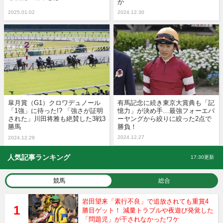
か
2025.01.02
2024.12.30
皐月賞（G1）クロワデュノール
有馬記念に続き東京大賞典も「記
「1強」に待った!? 「強さが証明
憶力」が決め手…最強フォーエバ
された」川田将雅も絶賛した3戦3
ーヤングから絞りに絞った2点で
勝馬
勝負！
2024.12.27
2024.12.29
人気記事ランキング
17:30更新
競馬
総合
岩田望来「素行不良」で追放されても重賞4
勝目ゲット！ 減量トラブルや夜遊び発覚した
「問題児」が干されなかったワケ