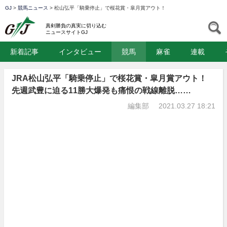
GJ
>
競馬ニュース
>
松山弘平「騎乗停止」で桜花賞・皐月賞アウト！
GJ
S
真剣勝負の真実に切り込む
ニュースサイトGJ
新着記事
インタビュー
競馬
麻雀
連載
JRA松山弘平「騎乗停止」で桜花賞・皐月賞アウト！
先週武豊に迫る11勝大爆発も痛恨の戦線離脱……
編集部
2021.03.27 18:21