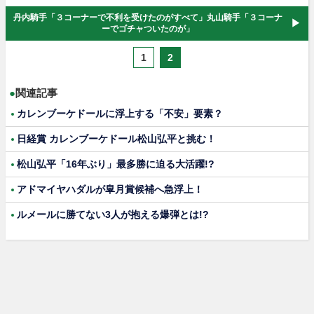
丹内騎手「３コーナーで不利を受けたのがすべて」丸山騎手「３コーナ
ーでゴチャついたのが」
1
2
●
関連記事
カレンブーケドールに浮上する「不安」要素？
日経賞 カレンブーケドール松山弘平と挑む！
松山弘平「16年ぶり」最多勝に迫る大活躍!?
アドマイヤハダルが皐月賞候補へ急浮上！
ルメールに勝てない3人が抱える爆弾とは!?