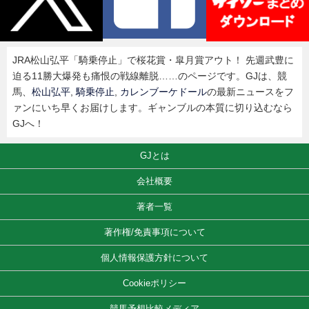
JRA松山弘平「騎乗停止」で桜花賞・皐月賞アウト！ 先週武豊に
迫る11勝大爆発も痛恨の戦線離脱……のページです。GJは、競
馬、
松山弘平
,
騎乗停止
,
カレンブーケドール
の最新ニュースをフ
ァンにいち早くお届けします。ギャンブルの本質に切り込むなら
GJへ！
GJとは
会社概要
著者一覧
著作権/免責事項について
個人情報保護方針について
Cookieポリシー
競馬予想比較メディア