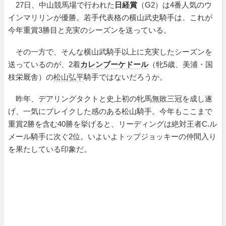
27日、中山競馬場で行われた
日経賞
（G2）は4番人気のウ
インマリリンが優勝。若手代表格の横山武史騎手は、これが
今年重賞3勝目と充実のシーズンを送っている。
その一方で、そんな横山武騎手以上に充実したシーズンを
送っているのが、2着
カレンブーケドール
（牝5歳、美浦・国
枝栄厩舎）の
松山弘平
騎手ではないだろうか。
昨年、デアリングタクトと史上初の牝馬無敗三冠を成し遂
げ、一気にブレイクした感のある松山騎手。今年もここまで
重賞2勝を含む40勝を挙げると、リーディングは絶対王者C.ル
メール騎手に次ぐ2位。いよいよトップジョッキーの仲間入り
を果たしている印象だ。