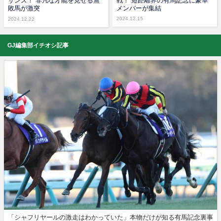
サンズ！ 非凡な才能を見せる無
戦！ 短距離界の有馬記念に豪華
敗馬が激突
メンバーが集結
2024.12.15
2024.12.22
GJ編集部イチオシ記事
「シャフリヤールの激走はわかっていた」本物だけが知る有馬記念裏事