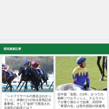
競馬最新記事
浜中俊「哀愁」の1年。かつての
「シャフリヤールの激走はわかっ
相棒ソウルラッシュ、ナムラクレ
ていた」本物だけが知る有馬記念
アが乗り替わりで結果…2025年
裏事情。そして“金杯”で再現され
「希望の光」は世代屈指の快速馬
る波乱の結末とは？