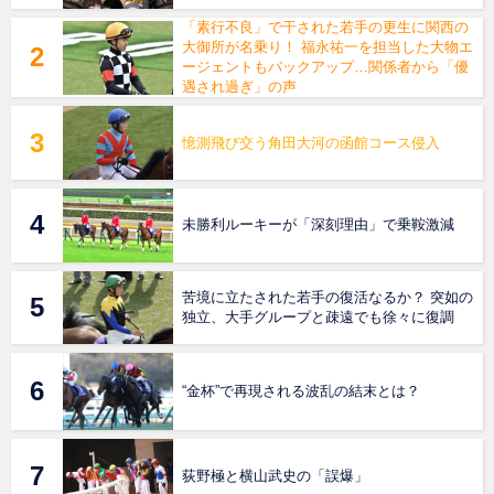
「素行不良」で干された若手の更生に関西の
大御所が名乗り！ 福永祐一を担当した大物エ
ージェントもバックアップ…関係者から「優
遇され過ぎ」の声
憶測飛び交う角田大河の函館コース侵入
未勝利ルーキーが「深刻理由」で乗鞍激減
苦境に立たされた若手の復活なるか？ 突如の
独立、大手グループと疎遠でも徐々に復調
“金杯”で再現される波乱の結末とは？
荻野極と横山武史の「誤爆」