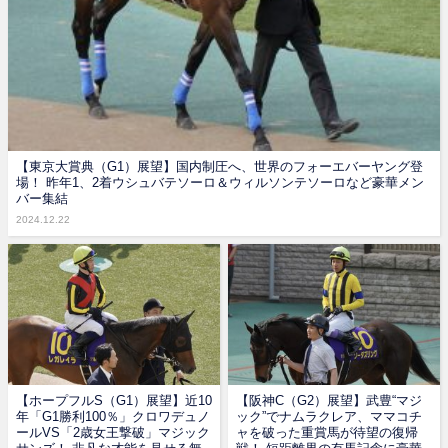
【東京大賞典（G1）展望】国内制圧へ、世界のフォーエバーヤング登
場！ 昨年1、2着ウシュバテソーロ＆ウィルソンテソーロなど豪華メン
バー集結
2024.12.22
【ホープフルS（G1）展望】近10
【阪神C（G2）展望】武豊“マジ
年「G1勝利100％」クロワデュノ
ック”でナムラクレア、ママコチ
ールVS「2歳女王撃破」マジック
ャを破った重賞馬が待望の復帰