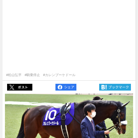
#松山弘平
#騎乗停止
#カレンブーケドール