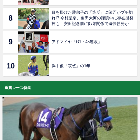
目を掛けた愛弟子の「造反」に師匠がブチ切
れ!? 今村聖奈、角田大河の謹慎中に存在感発
揮も…安田記念前に師弟関係で遺恨勃発か
アドマイヤ「G1・45連敗」
浜中俊「哀愁」の1年
重賞レース特集