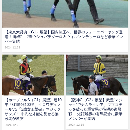
【東京大賞典（G1）展望】国内制圧へ、世界のフォーエバーヤング登
場！ 昨年1、2着ウシュバテソーロ＆ウィルソンテソーロなど豪華メン
バー集結
2024.12.22
【ホープフルS（G1）展望】近10
【阪神C（G2）展望】武豊“マジ
年「G1勝利100％」クロワデュノ
ック”でナムラクレア、ママコチ
ールVS「2歳女王撃破」マジック
ャを破った重賞馬が待望の復帰
サンズ！ 非凡な才能を見せる無
戦！ 短距離界の有馬記念に豪華
敗馬が激突
メンバーが集結
2024.12.15
2024.12.22