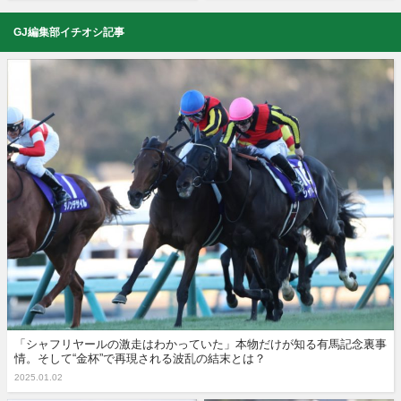
GJ編集部イチオシ記事
「シャフリヤールの激走はわかっていた」本物だけが知る有馬記念裏事
情。そして“金杯”で再現される波乱の結末とは？
2025.01.02