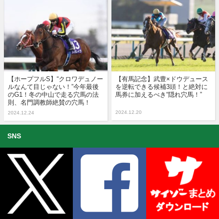
【ホープフルS】“クロワデュノー
【有馬記念】武豊×ドウデュース
ルなんて目じゃない！”今年最後
を逆転できる候補3頭！と絶対に
のG1！冬の中山で走る穴馬の法
馬券に加えるべき“隠れ穴馬！”
則、名門調教師絶賛の穴馬！
2024.12.20
2024.12.24
SNS