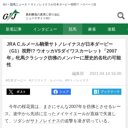
GJ
>
競馬ニュース
>
サトノレイナスが日本ダービー視野!?
>
2ページ目
GJ
S
真剣勝負の真実に切り込む
ニュースサイトGJ
新着記事
インタビュー
競馬
麻雀
連載
JRA C.ルメール騎乗サトノレイナスが日本ダービー
（G1）視野!? ウオッカVSダイワスカーレット「2007
年」牝馬クラシック彷彿のメンバーに歴史的名牝の可能
性
編集部
2021.04.14 16:00
#日本ダービー
#クリストフ・ルメール
#サトノレイナス
今年の桜花賞は、まさにそんな2007年を彷彿とさせるレー
ス。途中から先頭に立ったメイケイエールが直線で失速し
て、ソダシが
サトノレイナス
の追撃を凌ぎ切っている。