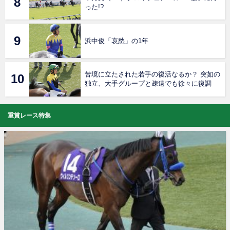
った!?
浜中俊「哀愁」の1年
苦境に立たされた若手の復活なるか？ 突如の
独立、大手グループと疎遠でも徐々に復調
重賞レース特集