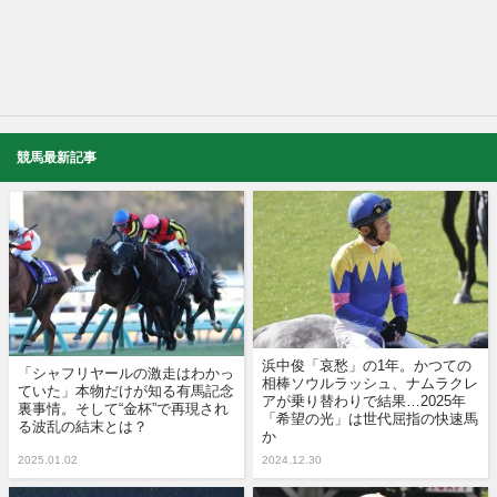
競馬最新記事
浜中俊「哀愁」の1年。かつての
「シャフリヤールの激走はわかっ
相棒ソウルラッシュ、ナムラクレ
ていた」本物だけが知る有馬記念
アが乗り替わりで結果…2025年
裏事情。そして“金杯”で再現され
「希望の光」は世代屈指の快速馬
る波乱の結末とは？
か
2025.01.02
2024.12.30