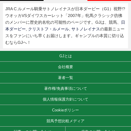
JRA C.ルメール騎乗サトノレイナスが日本ダービー（G1）視野!?
ウオッカVSダイワスカーレット「2007年」牝馬クラシック彷彿
のメンバーに歴史的名牝の可能性のページです。GJは、競馬、
日
本ダービー
,
クリストフ・ルメール
,
サトノレイナス
の最新ニュー
スをファンにいち早くお届けします。ギャンブルの本質に切り込
むならGJへ！
GJとは
会社概要
著者一覧
著作権/免責事項について
個人情報保護方針について
Cookieポリシー
競馬予想比較メディア