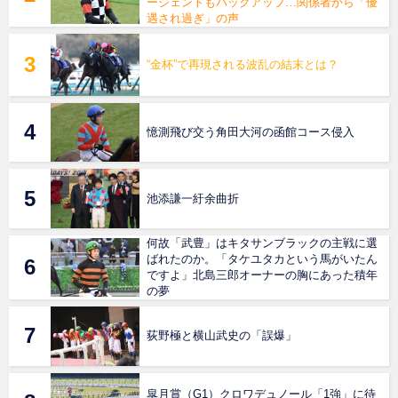
ージェントもバックアップ…関係者から「優
遇され過ぎ」の声
“金杯”で再現される波乱の結末とは？
憶測飛び交う角田大河の函館コース侵入
池添謙一紆余曲折
何故「武豊」はキタサンブラックの主戦に選
ばれたのか。「タケユタカという馬がいたん
ですよ」北島三郎オーナーの胸にあった積年
の夢
荻野極と横山武史の「誤爆」
皐月賞（G1）クロワデュノール「1強」に待