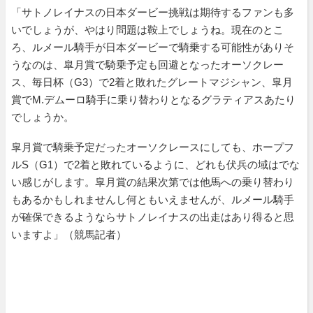
「サトノレイナスの日本ダービー挑戦は期待するファンも多
いでしょうが、やはり問題は鞍上でしょうね。現在のとこ
ろ、ルメール騎手が日本ダービーで騎乗する可能性がありそ
うなのは、皐月賞で騎乗予定も回避となったオーソクレー
ス、毎日杯（G3）で2着と敗れたグレートマジシャン、皐月
賞でM.デムーロ騎手に乗り替わりとなるグラティアスあたり
でしょうか。
皐月賞で騎乗予定だったオーソクレースにしても、ホープフ
ルS（G1）で2着と敗れているように、どれも伏兵の域はでな
い感じがします。皐月賞の結果次第では他馬への乗り替わり
もあるかもしれませんし何ともいえませんが、ルメール騎手
が確保できるようならサトノレイナスの出走はあり得ると思
いますよ」（競馬記者）