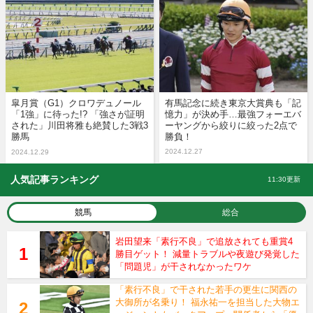
皐月賞（G1）クロワデュノール
有馬記念に続き東京大賞典も「記
「1強」に待った!? 「強さが証明
憶力」が決め手…最強フォーエバ
された」川田将雅も絶賛した3戦3
ーヤングから絞りに絞った2点で
勝馬
勝負！
2024.12.27
2024.12.29
人気記事ランキング
11:30更新
競馬
総合
岩田望来「素行不良」で追放されても重賞4
勝目ゲット！ 減量トラブルや夜遊び発覚した
「問題児」が干されなかったワケ
「素行不良」で干された若手の更生に関西の
大御所が名乗り！ 福永祐一を担当した大物エ