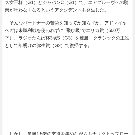
ス女王杯（G1）とジャパンC（G1）で、エアグルーヴへの騎
乗が叶わなくなるというアクシデントも発生した。
そんなパートナーの苦労を知ってか知らずか、アドマイヤ
ベガは未勝利戦を使われずに “飛び級”でエリカ賞（500万
下）、ラジオたんぱ杯3歳S（G3）を連勝。クラシックの主役
として年明けの弥生賞（G2）で復帰する。
しかし、単勝1.5倍の支持を集めながらもナリタトップロー