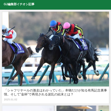
GJ編集部イチオシ記事
「シャフリヤールの激走はわかっていた」本物だけが知る有馬記念裏事
情。そして“金杯”で再現される波乱の結末とは？
2025.01.02