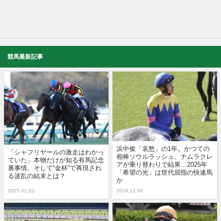
競馬最新記事
浜中俊「哀愁」の1年。かつての
「シャフリヤールの激走はわかっ
相棒ソウルラッシュ、ナムラクレ
ていた」本物だけが知る有馬記念
アが乗り替わりで結果…2025年
裏事情。そして“金杯”で再現され
「希望の光」は世代屈指の快速馬
る波乱の結末とは？
か
2025.01.02
2024.12.30