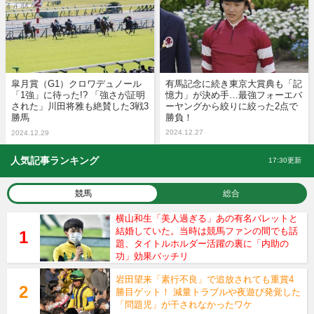
皐月賞（G1）クロワデュノール
有馬記念に続き東京大賞典も「記
「1強」に待った!? 「強さが証明
憶力」が決め手…最強フォーエバ
された」川田将雅も絶賛した3戦3
ーヤングから絞りに絞った2点で
勝馬
勝負！
2024.12.27
2024.12.29
人気記事ランキング
17:30更新
競馬
総合
横山和生「美人過ぎる」あの有名バレットと
結婚していた。当時は競馬ファンの間でも話
題、タイトルホルダー活躍の裏に「内助の
功」効果バッチリ
岩田望来「素行不良」で追放されても重賞4
勝目ゲット！ 減量トラブルや夜遊び発覚した
「問題児」が干されなかったワケ