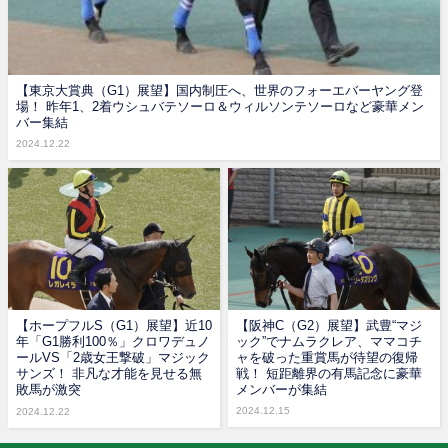
【東京大賞典（G1）展望】国内制圧へ、世界のフォーエバーヤング登
場！ 昨年1、2着ウシュバテソーロ＆ウィルソンテソーロなど豪華メン
バー集結
2024.12.22
【ホープフルS（G1）展望】近10
【阪神C（G2）展望】武豊“マジ
年「G1勝利100％」クロワデュノ
ック”でナムラクレア、ママコチ
ールVS「2歳女王撃破」マジック
ャを破った重賞馬が待望の復帰
サンズ！ 非凡な才能を見せる無
戦！ 短距離界の有馬記念に豪華
敗馬が激突
メンバーが集結
2024.12.15
2024.12.22