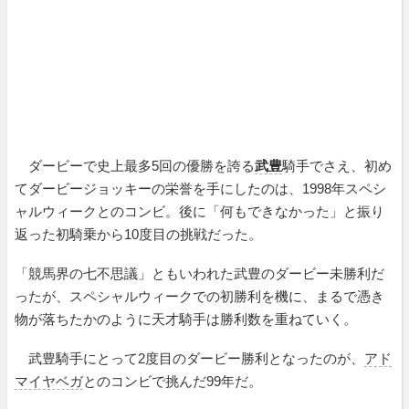
ダービーで史上最多5回の優勝を誇る
武豊
騎手でさえ、初め
てダービージョッキーの栄誉を手にしたのは、1998年スペシ
ャルウィークとのコンビ。後に「何もできなかった」と振り
返った初騎乗から10度目の挑戦だった。
「競馬界の七不思議」ともいわれた武豊のダービー未勝利だ
ったが、スペシャルウィークでの初勝利を機に、まるで憑き
物が落ちたかのように天才騎手は勝利数を重ねていく。
武豊騎手にとって2度目のダービー勝利となったのが、
アド
マイヤベガ
とのコンビで挑んだ99年だ。