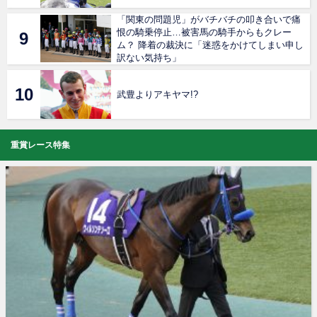
「関東の問題児」がバチバチの叩き合いで痛
恨の騎乗停止…被害馬の騎手からもクレー
ム？ 降着の裁決に「迷惑をかけてしまい申し
訳ない気持ち」
武豊よりアキヤマ!?
重賞レース特集