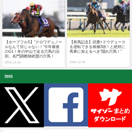
【ホープフルS】“クロワデュノー
【有馬記念】武豊×ドウデュース
ルなんて目じゃない！”今年最後
を逆転できる候補3頭！と絶対に
のG1！冬の中山で走る穴馬の法
馬券に加えるべき“隠れ穴馬！”
則、名門調教師絶賛の穴馬！
2024.12.20
2024.12.24
SNS