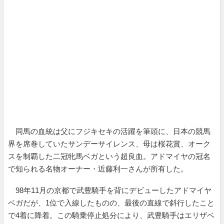
同馬の血統は父にフジキセキの活躍を筆頭に、日本の競馬
界を席巻していたサンデーサイレンス、母は桜花賞、オーク
スを制覇した二冠牝馬ベガという超良血。アドマイヤの冠名
で知られる名物オーナー・近藤利一さんが所有した。
98年11月の京都で武豊騎手を背にデビューしたアドマイヤ
ベガだが、1位で入線したものの、最後の直線で斜行したこと
で4着に降着。この騎乗停止処分により、武豊騎手はエリザベ