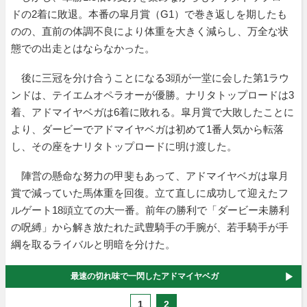
ドの2着に敗退。本番の皐月賞（G1）で巻き返しを期したも
のの、直前の体調不良により体重を大きく減らし、万全な状
態での出走とはならなかった。
後に三冠を分け合うことになる3頭が一堂に会した第1ラウ
ンドは、テイエムオペラオーが優勝。ナリタトップロードは3
着、アドマイヤベガは6着に敗れる。皐月賞で大敗したことに
より、ダービーでアドマイヤベガは初めて1番人気から転落
し、その座をナリタトップロードに明け渡した。
陣営の懸命な努力の甲斐もあって、アドマイヤベガは皐月
賞で減っていた馬体重を回復。立て直しに成功して迎えたフ
ルゲート18頭立ての大一番。前年の勝利で「ダービー未勝利
の呪縛」から解き放たれた武豊騎手の手腕が、若手騎手が手
綱を取るライバルと明暗を分けた。
最速の切れ味で一閃したアドマイヤベガ
1
2