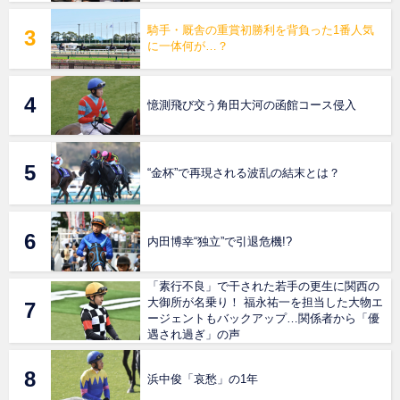
騎手・厩舎の重賞初勝利を背負った1番人気
に一体何が…？
憶測飛び交う角田大河の函館コース侵入
“金杯”で再現される波乱の結末とは？
内田博幸“独立”で引退危機!?
「素行不良」で干された若手の更生に関西の
大御所が名乗り！ 福永祐一を担当した大物エ
ージェントもバックアップ…関係者から「優
遇され過ぎ」の声
浜中俊「哀愁」の1年