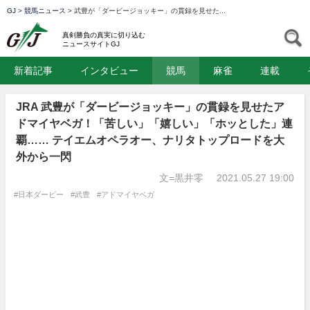
GJ
>
競馬ニュース
>
武豊が「ダービージョッキー」の貫録を見せた...
GJ
S
真剣勝負の真実に切り込む
ニュースサイトGJ
新着記事
インタビュー
競馬
麻雀
連載
JRA 武豊が「ダービージョッキー」の貫録を見せたア
ドマイヤベガ！「苦しい」「嬉しい」「ホッとした」連
覇…… テイエムオペラオー、ナリタトップロードを大
外から一閃
文=黒井零
2021.05.27 19:00
#日本ダービー
#武豊
#アドマイヤベガ