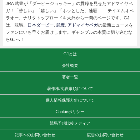
JRA 武豊が「ダービージョッキー」の貫録を見せたアドマイヤベ
ガ！「苦しい」「嬉しい」「ホッとした」連覇…… テイエムオペ
ラオー、ナリタトップロードを大外から一閃のページです。GJ
は、競馬、
日本ダービー
,
武豊
,
アドマイヤベガ
の最新ニュースを
ファンにいち早くお届けします。ギャンブルの本質に切り込むな
らGJへ！
GJとは
会社概要
著者一覧
著作権/免責事項について
個人情報保護方針について
Cookieポリシー
競馬予想比較メディア
記事へのお問い合わせ
広告のお問い合わせ