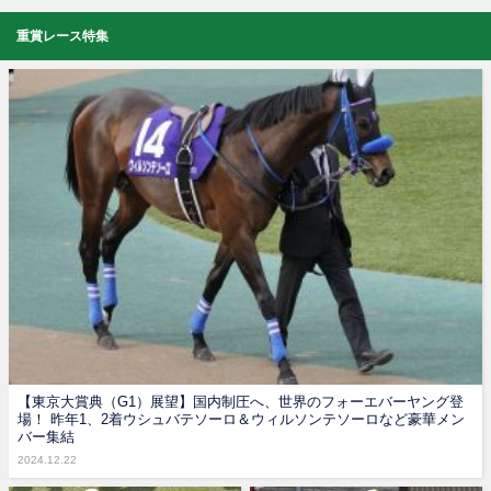
重賞レース特集
【東京大賞典（G1）展望】国内制圧へ、世界のフォーエバーヤング登
場！ 昨年1、2着ウシュバテソーロ＆ウィルソンテソーロなど豪華メン
バー集結
2024.12.22