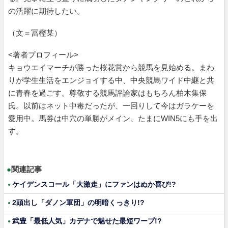
の活躍に期待したい。
（文＝冨樫某）
<著者プロフィール>
キョウエイマーチが勝った桜花賞から競馬を見始める。まわ
りが学生生活をエンジョイする中、中央競馬ワイド中継と共
に青春を過ごす。尊敬する競馬評論家はもちろん柏木集保
氏。以前はネット中毒だったが、一回りして今はガラケーを
愛用中。馬券は中穴の単勝がメイン、たまにWIN5にも手を出
す。
●
関連記事
ケイデンスコール「大激走」にファンはぬか喜び!?
2頭出し「ダノン軍団」の明暗くっきり!?
武豊「最低人気」カデナで魅せた最短ワープ!?