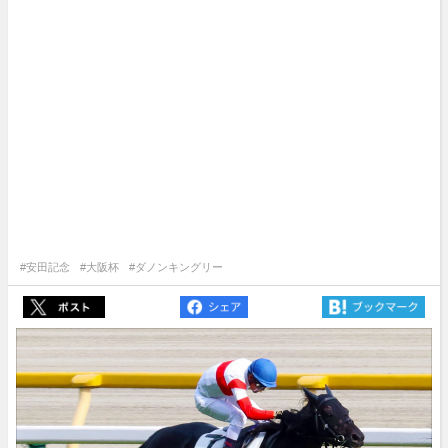
#安田記念
#大阪杯
#ダノンキングリー