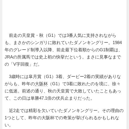
前走の天皇賞・秋（G1）では3番人気に支持されながら
も、まさかのシンガリに敗れていたダノンキングリー。1984
年のグレード制導入以降、前走最下位着順からのG1制覇は、
JRAの所属馬では史上初の快挙だという。まさに見事なまで
の「V字回復」だ。
3歳時には皐月賞（G1）3着、ダービー2着の実績がありな
がらも、昨年の
大阪杯
（G1）で3着に敗れたのを境に、徐々
に低迷。前述の通り、秋の天皇賞で大敗していたこともあっ
て、この日は単勝47.1倍の伏兵止まりだった。
近2走では精彩を欠いていたダノンキングリー。その理由の
1つとして、昨年の大阪杯での奇策が挙げられるかもしれな
い。