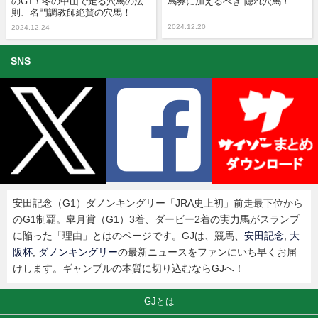
のG1！冬の中山で走る穴馬の法
馬券に加えるべき“隠れ穴馬！”
則、名門調教師絶賛の穴馬！
2024.12.20
2024.12.24
SNS
安田記念（G1）ダノンキングリー「JRA史上初」前走最下位から
のG1制覇。皐月賞（G1）3着、ダービー2着の実力馬がスランプ
に陥った「理由」とはのページです。GJは、競馬、
安田記念
,
大
阪杯
,
ダノンキングリー
の最新ニュースをファンにいち早くお届
けします。ギャンブルの本質に切り込むならGJへ！
GJとは