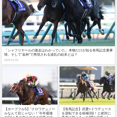
「シャフリヤールの激走はわかっていた」本物だけが知る有馬記念裏事
情。そして“金杯”で再現される波乱の結末とは？
2025.01.02
【ホープフルS】“クロワデュノー
【有馬記念】武豊×ドウデュース
ルなんて目じゃない！”今年最後
を逆転できる候補3頭！と絶対に