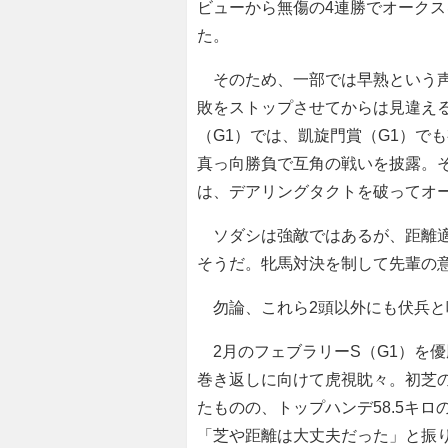
ビューから無傷の4連勝でオークス
た。
そのため、一部では早熟という声
敗をストップさせてからは見違え
（G1）では、凱旋門賞（G1）で
真っ向勝負で互角の戦いを披露。そ
は、デアリングタクトを破ってオ
ソダシは強敵ではあるが、距離適
そうだ。牝馬対決を制して先輩の
勿論、これら2頭以外にも伏兵と
2月のフェブラリーS（G1）を優
巻き返しに向けて虎視眈々。初芝の
たものの、トップハンデ58.5キ
「芝や距離は大丈夫だった」と振り