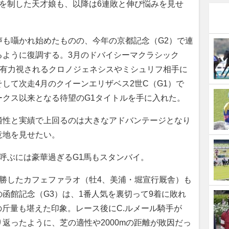
を制した天才娘も、以降は6連敗と伸び悩みを見せ
も囁かれ始めたものの、今年の京都記念（G2）で連
るように復調する。3月のドバイシーマクラシック
も有力視されるクロノジェネシスやミシュリフ相手に
して次走4月のクイーンエリザベス2世C（G1）で
ークス以来となる待望のG1タイトルを手に入れた。
性と実績で上回るのは大きなアドバンテージとなり
意地を見せたい。
呼ぶには豪華過ぎるG1馬もスタンバイ。
勝したカフェファラオ（牡4、美浦・堀宣行厩舎）も
函館記念（G3）は、1番人気を裏切って9着に敗れ
ロの斤量も堪えた印象。レース後にC.ルメール騎手が
返ったように、芝の適性や2000mの距離が敗因だっ