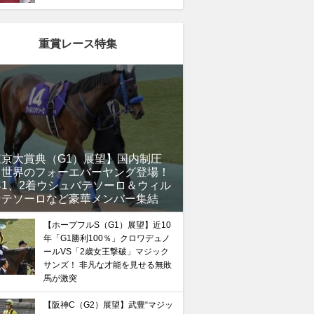
重賞レース特集
東京大賞典（G1）展望】国内制圧
、世界のフォーエバーヤング登場！
年1、2着ウシュバテソーロ＆ウィル
ンテソーロなど豪華メンバー集結
【ホープフルS（G1）展望】近10
年「G1勝利100％」クロワデュノ
ールVS「2歳女王撃破」マジック
サンズ！ 非凡な才能を見せる無敗
馬が激突
【阪神C（G2）展望】武豊“マジッ