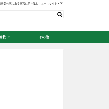
剣勝負の裏にある真実に斬り込むニュースサイト・GJ
連載
その他
・