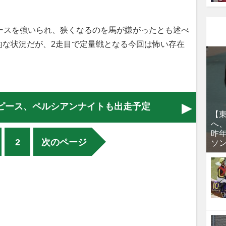
ースを強いられ、狭くなるのを馬が嫌がったとも述べ
的な状況だが、2走目で定量戦となる今回は怖い存在
ピース、ペルシアンナイトも出走予定
【
へ
昨
2
次のページ
ソ