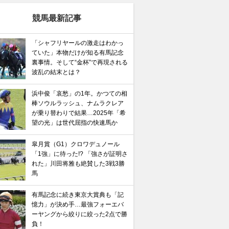
競馬最新記事
「シャフリヤールの激走はわかっ
ていた」本物だけが知る有馬記念
裏事情。そして“金杯”で再現される
波乱の結末とは？
浜中俊「哀愁」の1年。かつての相
棒ソウルラッシュ、ナムラクレア
が乗り替わりで結果…2025年「希
望の光」は世代屈指の快速馬か
皐月賞（G1）クロワデュノール
「1強」に待った!? 「強さが証明さ
れた」川田将雅も絶賛した3戦3勝
馬
有馬記念に続き東京大賞典も「記
憶力」が決め手…最強フォーエバ
ーヤングから絞りに絞った2点で勝
負！