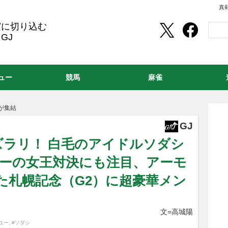
真
実に切り込む
GJ
ュー
競馬
麻雀
が集結
GJ
がズラリ！ 白毛のアイドルソダシ
ユーの女王対決にも注目、アーモ
た札幌記念（G2）に超豪華メン
文=高城陽
ユー
,
#ソダシ