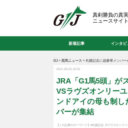
GJ
真剣勝負の真
ニュースサイト
新着記事
インタビ
GJ
>
競馬ニュース
>
札幌記念に超豪華メンバー
2021.08.03 18:00
JRA「G1馬5頭」
VSラヴズオンリー
ンドアイの母も制し
バーが集結
【この記事のキーワード】
#札幌記念
,
#ラヴズオンリー