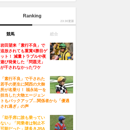
Ranking
23:30更新
競馬
総合
岩田望来「素行不良」で
追放されても重賞4勝目ゲ
ット！ 減量トラブルや夜
遊び発覚した「問題児」
が干されなかったワケ
「素行不良」で干された
若手の更生に関西の大御
所が名乗り！ 福永祐一を
担当した大物エージェン
トもバックアップ…関係者から「優遇
され過ぎ」の声
「助手席に誰も乗ってい
ない」「同乗者は制止不
可能だった」謎多きJRA