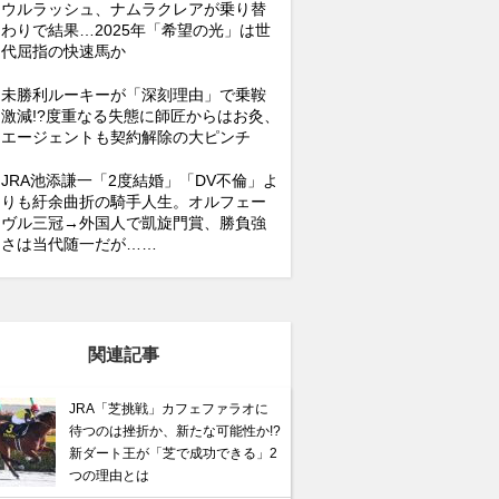
ウルラッシュ、ナムラクレアが乗り替
わりで結果…2025年「希望の光」は世
代屈指の快速馬か
未勝利ルーキーが「深刻理由」で乗鞍
激減!?度重なる失態に師匠からはお灸、
エージェントも契約解除の大ピンチ
JRA池添謙一「2度結婚」「DV不倫」よ
りも紆余曲折の騎手人生。オルフェー
ヴル三冠→外国人で凱旋門賞、勝負強
さは当代随一だが……
関連記事
JRA「芝挑戦」カフェファラオに
待つのは挫折か、新たな可能性か!?
新ダート王が「芝で成功できる」2
つの理由とは