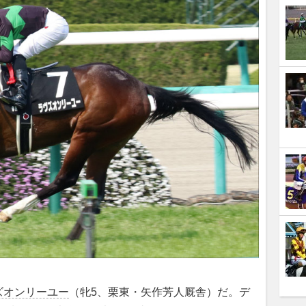
ズオンリーユー
（牝5、栗東・矢作芳人厩舎）だ。デ