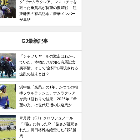
ク”でナムラクレア、ママコチャを
破った重賞馬が待望の復帰戦！ 短
距離界の有馬記念に豪華メンバー
が集結
GJ最新記事
「シャフリヤールの激走はわかっ
ていた」本物だけが知る有馬記念
裏事情。そして“金杯”で再現される
波乱の結末とは？
浜中俊「哀愁」の1年。かつての相
棒ソウルラッシュ、ナムラクレア
が乗り替わりで結果…2025年「希
望の光」は世代屈指の快速馬か
皐月賞（G1）クロワデュノール
「1強」に待った!? 「強さが証明さ
れた」川田将雅も絶賛した3戦3勝
馬