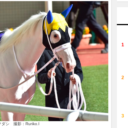
ソダシ　撮影：Ruriko.I