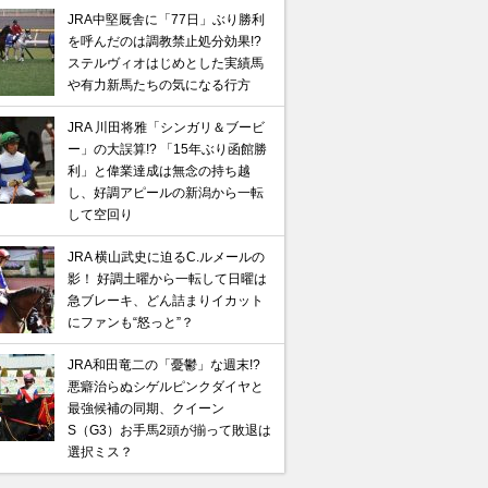
JRA中堅厩舎に「77日」ぶり勝利
を呼んだのは調教禁止処分効果!?
ステルヴィオはじめとした実績馬
や有力新馬たちの気になる行方
JRA 川田将雅「シンガリ＆ブービ
ー」の大誤算!? 「15年ぶり函館勝
利」と偉業達成は無念の持ち越
し、好調アピールの新潟から一転
して空回り
JRA 横山武史に迫るC.ルメールの
影！ 好調土曜から一転して日曜は
急ブレーキ、どん詰まりイカット
にファンも“怒っと”？
JRA和田竜二の「憂鬱」な週末!?
悪癖治らぬシゲルピンクダイヤと
最強候補の同期、クイーン
S（G3）お手馬2頭が揃って敗退は
選択ミス？