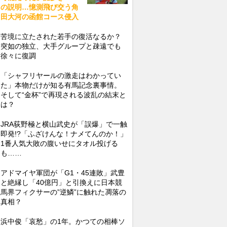
の説明…憶測飛び交う角
田大河の函館コース侵入
苦境に立たされた若手の復活なるか？
突如の独立、大手グループと疎遠でも
徐々に復調
「シャフリヤールの激走はわかってい
た」本物だけが知る有馬記念裏事情。
そして“金杯”で再現される波乱の結末と
は？
JRA荻野極と横山武史が「誤爆」で一触
即発!?「ふざけんな！ナメてんのか！」
1番人気大敗の腹いせにタオル投げる
も……
アドマイヤ軍団が「G1・45連敗」武豊
と絶縁し「40億円」と引換えに日本競
馬界フィクサーの”逆鱗”に触れた凋落の
真相？
浜中俊「哀愁」の1年。かつての相棒ソ