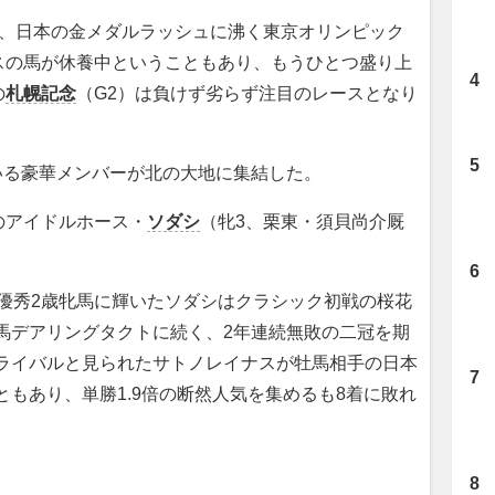
、日本の金メダルラッシュに沸く東京オリンピック
スの馬が休養中ということもあり、もうひとつ盛り上
の
札幌記念
（G2）は負けず劣らず注目のレースとなり
いる豪華メンバーが北の大地に集結した。
アイドルホース・
ソダシ
（牝3、栗東・須貝尚介厩
優秀2歳牝馬に輝いたソダシはクラシック初戦の桜花
馬デアリングタクトに続く、2年連続無敗の二冠を期
のライバルと見られたサトノレイナスが牡馬相手の日本
ともあり、単勝1.9倍の断然人気を集めるも8着に敗れ