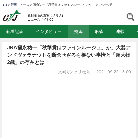
GJ
>
競馬ニュース
>
福永祐一「秋華賞はファインルージュ」か...
>
2ページ目
GJ
S
真剣勝負の真実に切り込む
ニュースサイトGJ
新着記事
インタビュー
競馬
麻雀
連載
JRA福永祐一「秋華賞はファインルージュ」か。大器ア
ンドヴァラナウトを断念せざるを得ない事情と「超大物
2歳」の存在とは
文=銀シャリ松岡
2021.09.22 18:00