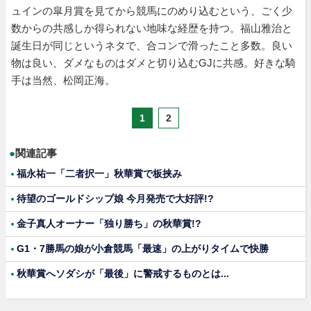
ュインの皐月賞を見てから競馬にのめり込むという、ごく少
数からの共感しか得られない地味な経歴を持つ。福山雅治と
誕生日が同じというネタで、合コンで滑ったこと多数。良い
物は良い、ダメなものはダメと切り込むGJに共感。好きな騎
手は当然、松岡正海。
1
2
●
関連記事
福永祐一「二者択一」秋華賞で板挟み
待望のゴールドシップ娘 今月発売で大好評!?
金子真人オーナー「独り勝ち」の秋華賞!?
G1・7勝馬の娘が小倉競馬「最速」の上がりタイムで快勝
秋華賞へソダシが「最後」に警戒するものとは...