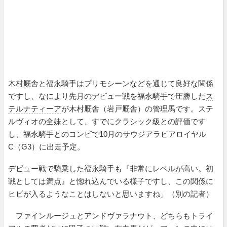
木村厩舎と福永騎手はプリモシーンなどを通じて良好な関係
ですし、なにより先月のデビュー戦を福永騎手で圧勝した
ス
テルナティーア
が木村厩舎（岩戸厩舎）の管理馬です。ステ
ルヴィオの全妹として、すでにクラシック級との評価です
し、福永騎手とのコンビで10月のサウジアラビアロイヤル
C（G3）に出走予定。
デビュー戦で騎乗した福永騎手も『非常にレベルが高い。初
戦としては満点』と惚れ込んでいる様子ですし、この関係に
ヒビが入るようなことはしないと思いますね」（別の記者）
ファインルージュとアンドヴァラナウト、どちらもトライ