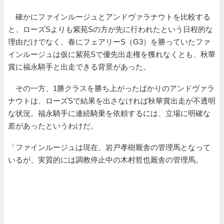
確かにファインルージュとアンドヴァラナウトを比較する
と、ローズSよりも紫苑Sの方が先に行われたという日程的な
理由だけでなく、春にフェアリーS（G3）を勝っていたファ
インルージュは仮に紫苑Sで優先出走権を獲れなくとも、秋華
賞に福永騎手と出走できる背景があった。
その一方、1勝クラスを勝ち上がったばかりのアンドヴァラ
ナウトは、ローズSで結果を出さなければ秋華賞出走が不透明
な状況。福永騎手に連続騎乗を依頼するには、立場に明確な
差があったというわけだ。
「ファインルージュは現在、岩戸孝樹厩舎の管理馬となって
いるが、実質的には調教停止中の木村哲也厩舎の管理馬。