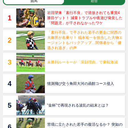
競馬
総合
岩田望来「素行不良」で追放されても重賞4
勝目ゲット！ 減量トラブルや夜遊び発覚した
「問題児」が干されなかったワケ
「素行不良」で干された若手の更生に関西の
大御所が名乗り！ 福永祐一を担当した大物エ
ージェントもバックアップ…関係者から「優
遇され過ぎ」の声
未勝利ルーキーが「深刻理由」で乗鞍激減
憶測飛び交う角田大河の函館コース侵入
“金杯”で再現される波乱の結末とは？
苦境に立たされた若手の復活なるか？ 突如の