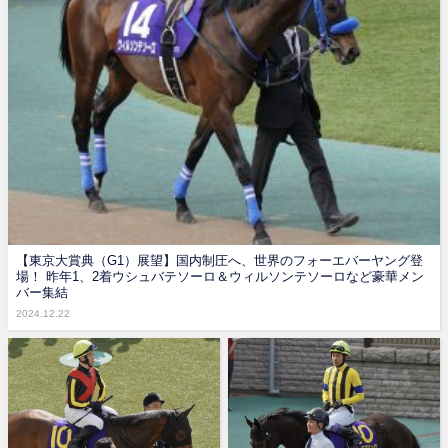
【東京大賞典（G1）展望】国内制圧へ、世界のフォーエバーヤング登
場！ 昨年1、2着ウシュバテソーロ＆ウィルソンテソーロなど豪華メン
バー集結
2024.12.22