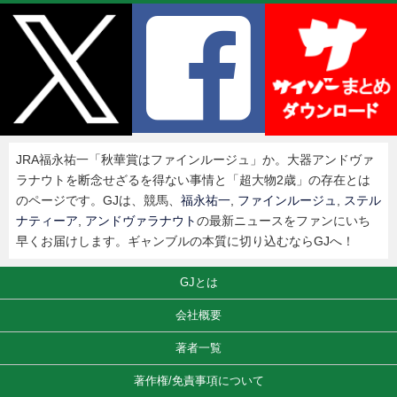
JRA福永祐一「秋華賞はファインルージュ」か。大器アンドヴァ
ラナウトを断念せざるを得ない事情と「超大物2歳」の存在とは
のページです。GJは、競馬、
福永祐一
,
ファインルージュ
,
ステル
ナティーア
,
アンドヴァラナウト
の最新ニュースをファンにいち
早くお届けします。ギャンブルの本質に切り込むならGJへ！
GJとは
会社概要
著者一覧
著作権/免責事項について