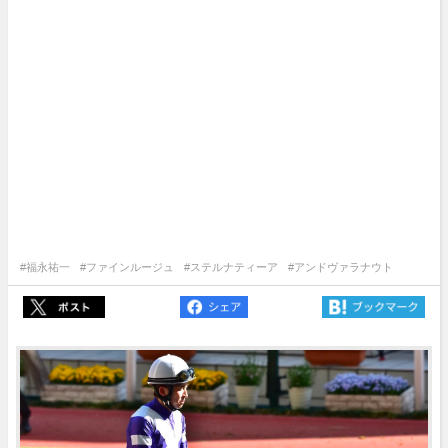
#福永祐一
#ファインルージュ
#ステルナティーア
#アンドヴァラナウト