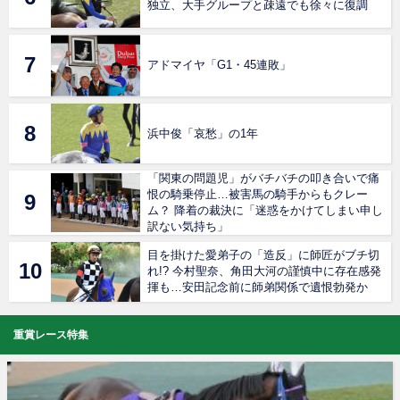
独立、大手グループと疎遠でも徐々に復調
アドマイヤ「G1・45連敗」
浜中俊「哀愁」の1年
「関東の問題児」がバチバチの叩き合いで痛
恨の騎乗停止…被害馬の騎手からもクレー
ム？ 降着の裁決に「迷惑をかけてしまい申し
訳ない気持ち」
目を掛けた愛弟子の「造反」に師匠がブチ切
れ!? 今村聖奈、角田大河の謹慎中に存在感発
揮も…安田記念前に師弟関係で遺恨勃発か
重賞レース特集