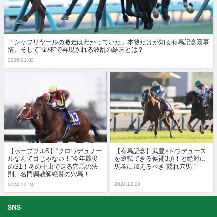
「シャフリヤールの激走はわかっていた」本物だけが知る有馬記念裏事
情。そして“金杯”で再現される波乱の結末とは？
2025.01.02
【ホープフルS】“クロワデュノー
【有馬記念】武豊×ドウデュース
ルなんて目じゃない！”今年最後
を逆転できる候補3頭！と絶対に
のG1！冬の中山で走る穴馬の法
馬券に加えるべき“隠れ穴馬！”
則、名門調教師絶賛の穴馬！
2024.12.20
2024.12.24
SNS