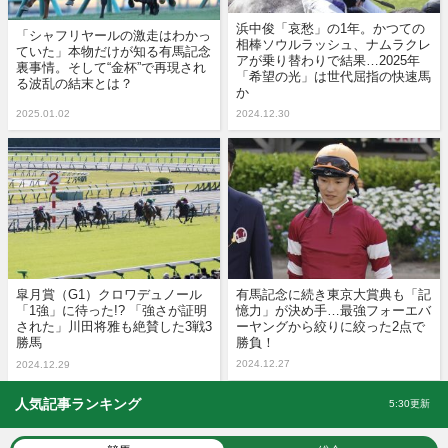
浜中俊「哀愁」の1年。かつての
「シャフリヤールの激走はわかっ
相棒ソウルラッシュ、ナムラクレ
ていた」本物だけが知る有馬記念
アが乗り替わりで結果…2025年
裏事情。そして“金杯”で再現され
「希望の光」は世代屈指の快速馬
る波乱の結末とは？
か
2025.01.02
2024.12.30
皐月賞（G1）クロワデュノール
有馬記念に続き東京大賞典も「記
「1強」に待った!? 「強さが証明
憶力」が決め手…最強フォーエバ
された」川田将雅も絶賛した3戦3
ーヤングから絞りに絞った2点で
勝馬
勝負！
2024.12.27
2024.12.29
人気記事ランキング
5:30更新