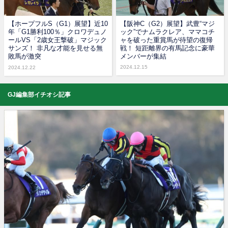
【ホープフルS（G1）展望】近10
【阪神C（G2）展望】武豊“マジ
年「G1勝利100％」クロワデュノ
ック”でナムラクレア、ママコチ
ールVS「2歳女王撃破」マジック
ャを破った重賞馬が待望の復帰
サンズ！ 非凡な才能を見せる無
戦！ 短距離界の有馬記念に豪華
敗馬が激突
メンバーが集結
2024.12.15
2024.12.22
GJ編集部イチオシ記事