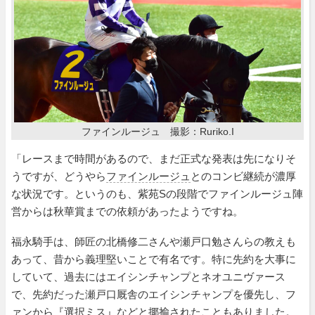
ファインルージュ 撮影：Ruriko.I
「レースまで時間があるので、まだ正式な発表は先になりそ
うですが、どうやら
ファインルージュ
とのコンビ継続が濃厚
な状況です。というのも、紫苑Sの段階でファインルージュ陣
営からは秋華賞までの依頼があったようですね。
福永騎手は、師匠の北橋修二さんや瀬戸口勉さんらの教えも
あって、昔から義理堅いことで有名です。特に先約を大事に
していて、過去にはエイシンチャンプとネオユニヴァース
で、先約だった瀬戸口厩舎のエイシンチャンプを優先し、フ
ァンから『選択ミス』などと揶揄されたこともありました。