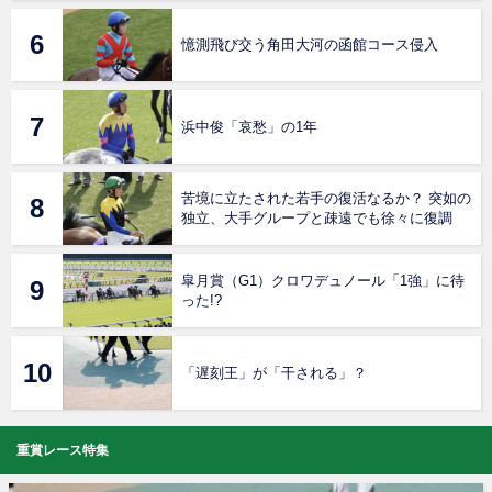
憶測飛び交う角田大河の函館コース侵入
浜中俊「哀愁」の1年
苦境に立たされた若手の復活なるか？ 突如の
独立、大手グループと疎遠でも徐々に復調
皐月賞（G1）クロワデュノール「1強」に待
った!?
「遅刻王」が「干される」？
重賞レース特集