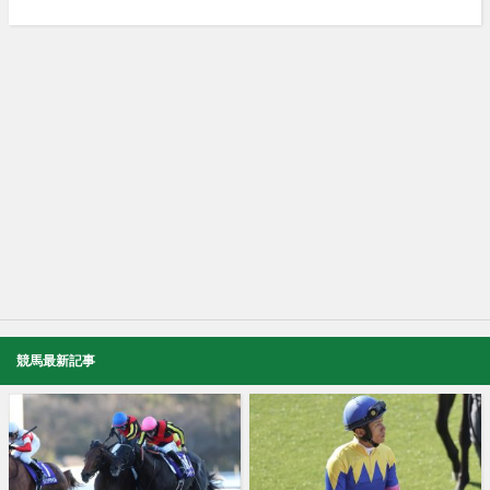
競馬最新記事