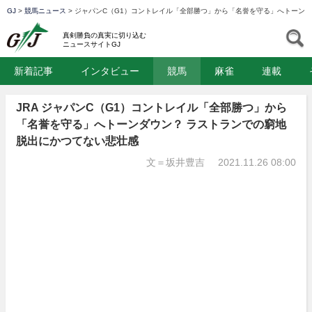
GJ
>
競馬ニュース
>
ジャパンC（G1）コントレイル「全部勝つ」から「名誉を守る」へトーンダ
GJ
S
真剣勝負の真実に切り込む
ニュースサイトGJ
新着記事
インタビュー
競馬
麻雀
連載
JRA ジャパンC（G1）コントレイル「全部勝つ」から
「名誉を守る」へトーンダウン？ ラストランでの窮地
脱出にかつてない悲壮感
文＝坂井豊吉
2021.11.26 08:00