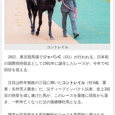
コントレイル
28日、東京競馬場で
ジャパンC
（G1）が行われる。日本初
の国際招待競走として1981年に誕生したレースが、今年で41
回目を迎える。
注目は昨年無敗の三冠に輝いた
コントレイル
（牡4歳、栗
東・矢作芳人厩舎）だ。父ディープインパクト以来、史上3頭
目の快挙を成し遂げた馬が、このレースを最後に現役から退
き、一昨年亡くなった父の後継種牡馬となる。
陣営が不安視する長距離戦やコースを意図的に避けたの