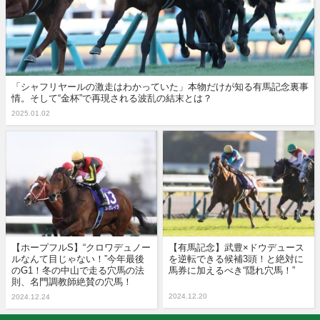
「シャフリヤールの激走はわかっていた」本物だけが知る有馬記念裏事
情。そして“金杯”で再現される波乱の結末とは？
2025.01.02
【ホープフルS】“クロワデュノー
【有馬記念】武豊×ドウデュース
ルなんて目じゃない！”今年最後
を逆転できる候補3頭！と絶対に
のG1！冬の中山で走る穴馬の法
馬券に加えるべき“隠れ穴馬！”
則、名門調教師絶賛の穴馬！
2024.12.20
2024.12.24