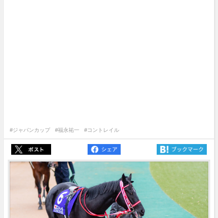
#ジャパンカップ
#福永祐一
#コントレイル