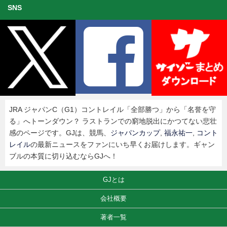
SNS
JRA ジャパンC（G1）コントレイル「全部勝つ」から「名誉を守
る」へトーンダウン？ ラストランでの窮地脱出にかつてない悲壮
感のページです。GJは、競馬、
ジャパンカップ
,
福永祐一
,
コント
レイル
の最新ニュースをファンにいち早くお届けします。ギャン
ブルの本質に切り込むならGJへ！
GJとは
会社概要
著者一覧