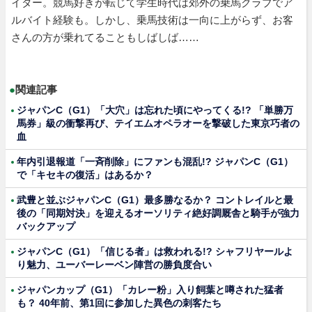
イター。競馬好きが転じて学生時代は郊外の乗馬クラブでア
ルバイト経験も。しかし、乗馬技術は一向に上がらず、お客
さんの方が乗れてることもしばしば……
●
関連記事
ジャパンC（G1）「大穴」は忘れた頃にやってくる!? 「単勝万
馬券」級の衝撃再び、テイエムオペラオーを撃破した東京巧者の
血
年内引退報道「一斉削除」にファンも混乱!? ジャパンC（G1）
で「キセキの復活」はあるか？
武豊と並ぶジャパンC（G1）最多勝なるか？ コントレイルと最
後の「同期対決」を迎えるオーソリティ絶好調厩舎と騎手が強力
バックアップ
ジャパンC（G1）「信じる者」は救われる!? シャフリヤールよ
り魅力、ユーバーレーベン陣営の勝負度合い
ジャパンカップ（G1）「カレー粉」入り飼葉と噂された猛者
も？ 40年前、第1回に参加した異色の刺客たち