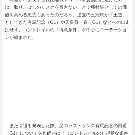
は、取りこぼしのリスクを冒さないことで種牡馬としての価
値を高める思惑もあったのだろう。過去の三冠馬が「王道」
としてきた有馬記念（G1）や天皇賞・春（G1）などへの出走
はせず、コントレイルの「得意条件」を中心にローテーショ
ンが組まれた。
また引退を発表した際、父のラストランの有馬記念の回避
（G1）について矢作師がは「（コントレイルの）得意な条件