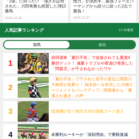
「1強」に待った!? 「強さが証明
憶力」が決め手…最強フォーエバ
された」川田将雅も絶賛した3戦3
ーヤングから絞りに絞った2点で
勝馬
勝負！
2024.12.27
2024.12.29
人気記事ランキング
17:30更新
競馬
総合
岩田望来「素行不良」で追放されても重賞4
勝目ゲット！ 減量トラブルや夜遊び発覚した
「問題児」が干されなかったワケ
「素行不良」で干された若手の更生に関西の
大御所が名乗り！ 福永祐一を担当した大物エ
ージェントもバックアップ…関係者から「優
遇され過ぎ」の声
憶測飛び交う角田大河の函館コース侵入
未勝利ルーキーが「深刻理由」で乗鞍激減