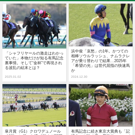
浜中俊「哀愁」の1年。かつての
「シャフリヤールの激走はわかっ
相棒ソウルラッシュ、ナムラクレ
ていた」本物だけが知る有馬記念
アが乗り替わりで結果…2025年
裏事情。そして“金杯”で再現され
「希望の光」は世代屈指の快速馬
る波乱の結末とは？
か
2025.01.02
2024.12.30
皐月賞（G1）クロワデュノール
有馬記念に続き東京大賞典も「記