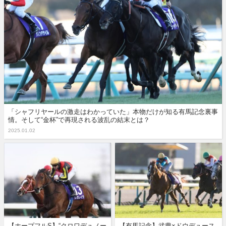
「シャフリヤールの激走はわかっていた」本物だけが知る有馬記念裏事
情。そして“金杯”で再現される波乱の結末とは？
2025.01.02
【ホープフルS】“クロワデュノー
【有馬記念】武豊×ドウデュース