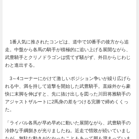
1番人気に推されたコンビは、道中で10番手の後方から追
走。中盤から各馬の騎手が積極的に追い上げる展開ながら、
武豊騎手とクリノドラゴンは慌てず騒がず、外目からじわじ
わと進出する。
3～4コーナーにかけて激しいポジション争いが繰り広げら
れる中、満を持して追撃を開始した武豊騎手。直線外から豪
快に末脚を伸ばすと、先に抜け出しを図った川田将雅騎手の
アジャストザルートに2馬身の差をつける完勝で締めくくっ
た。
「ライバル各馬が早め早めに動いた展開ながら、武豊騎手の
冷静な手綱捌きが光りましたね。近走で惜敗が続いていまし
たが、無駄な動きがなかったこともあって脚も溜まっていま