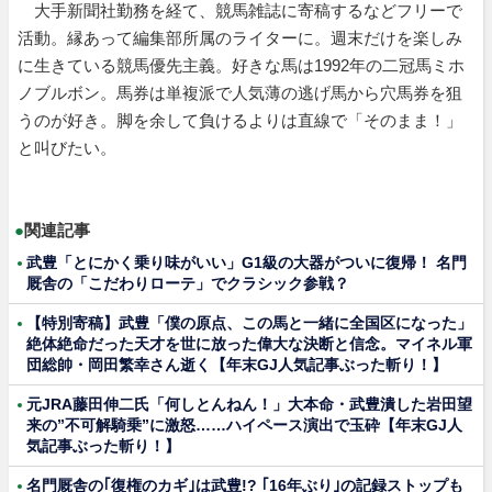
大手新聞社勤務を経て、競馬雑誌に寄稿するなどフリーで
活動。縁あって編集部所属のライターに。週末だけを楽しみ
に生きている競馬優先主義。好きな馬は1992年の二冠馬ミホ
ノブルボン。馬券は単複派で人気薄の逃げ馬から穴馬券を狙
うのが好き。脚を余して負けるよりは直線で「そのまま！」
と叫びたい。
●
関連記事
武豊「とにかく乗り味がいい」G1級の大器がついに復帰！ 名門
厩舎の「こだわりローテ」でクラシック参戦？
【特別寄稿】武豊「僕の原点、この馬と一緒に全国区になった」
絶体絶命だった天才を世に放った偉大な決断と信念。マイネル軍
団総帥・岡田繁幸さん逝く【年末GJ人気記事ぶった斬り！】
元JRA藤田伸二氏「何しとんねん！」大本命・武豊潰した岩田望
来の”不可解騎乗”に激怒……ハイペース演出で玉砕【年末GJ人
気記事ぶった斬り！】
名門厩舎の｢復権のカギ｣は武豊!? ｢16年ぶり｣の記録ストップも