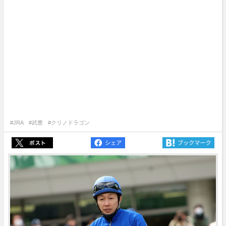
#JRA
#武豊
#クリノドラゴン