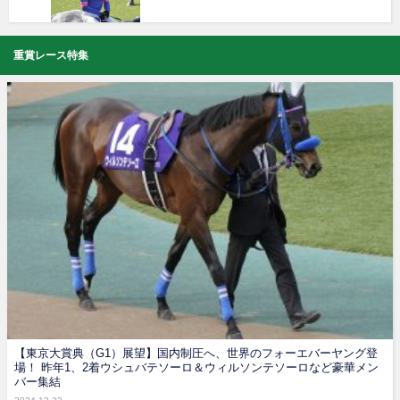
重賞レース特集
【東京大賞典（G1）展望】国内制圧へ、世界のフォーエバーヤング登
場！ 昨年1、2着ウシュバテソーロ＆ウィルソンテソーロなど豪華メン
バー集結