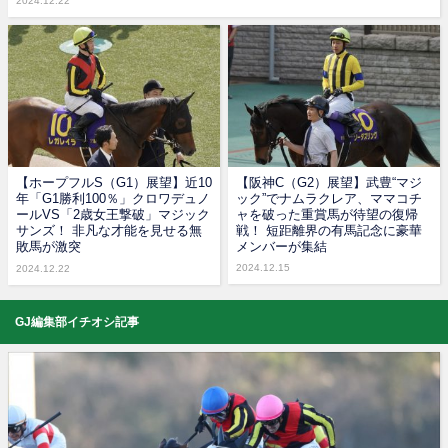
2024.12.22
【ホープフルS（G1）展望】近10
【阪神C（G2）展望】武豊“マジ
年「G1勝利100％」クロワデュノ
ック”でナムラクレア、ママコチ
ールVS「2歳女王撃破」マジック
ャを破った重賞馬が待望の復帰
サンズ！ 非凡な才能を見せる無
戦！ 短距離界の有馬記念に豪華
敗馬が激突
メンバーが集結
2024.12.15
2024.12.22
GJ編集部イチオシ記事