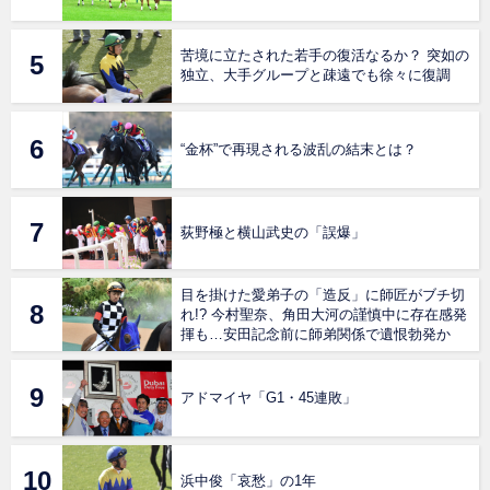
苦境に立たされた若手の復活なるか？ 突如の
独立、大手グループと疎遠でも徐々に復調
“金杯”で再現される波乱の結末とは？
荻野極と横山武史の「誤爆」
目を掛けた愛弟子の「造反」に師匠がブチ切
れ!? 今村聖奈、角田大河の謹慎中に存在感発
揮も…安田記念前に師弟関係で遺恨勃発か
アドマイヤ「G1・45連敗」
浜中俊「哀愁」の1年