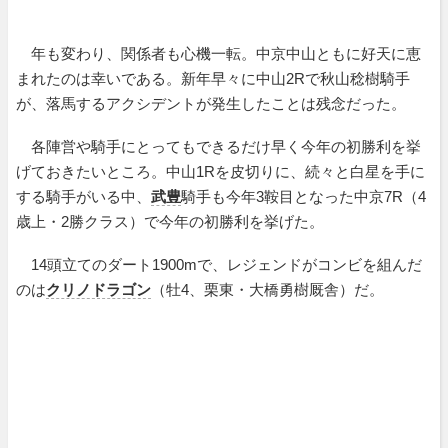
年も変わり、関係者も心機一転。中京中山ともに好天に恵
まれたのは幸いである。新年早々に中山2Rで秋山稔樹騎手
が、落馬するアクシデントが発生したことは残念だった。
各陣営や騎手にとってもできるだけ早く今年の初勝利を挙
げておきたいところ。中山1Rを皮切りに、続々と白星を手に
する騎手がいる中、
武豊
騎手も今年3鞍目となった中京7R（4
歳上・2勝クラス）で今年の初勝利を挙げた。
14頭立てのダート1900mで、レジェンドがコンビを組んだ
のは
クリノドラゴン
（牡4、栗東・大橋勇樹厩舎）だ。