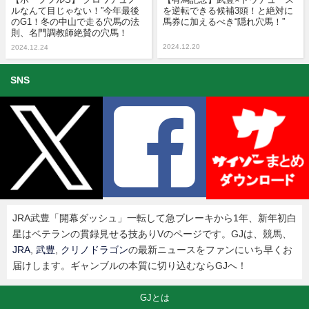
ルなんて目じゃない！”今年最後
を逆転できる候補3頭！と絶対に
のG1！冬の中山で走る穴馬の法
馬券に加えるべき“隠れ穴馬！”
則、名門調教師絶賛の穴馬！
2024.12.20
2024.12.24
SNS
JRA武豊「開幕ダッシュ」一転して急ブレーキから1年、新年初白
星はベテランの貫録見せる技ありVのページです。GJは、競馬、
JRA
,
武豊
,
クリノドラゴン
の最新ニュースをファンにいち早くお
届けします。ギャンブルの本質に切り込むならGJへ！
GJとは