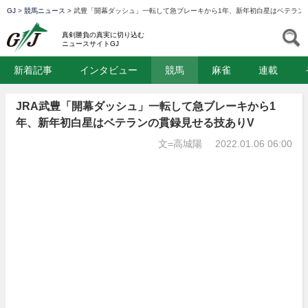
GJ
>
競馬ニュース
>
武豊「開幕ダッシュ」一転して急ブレーキから1年、新年初白星はベテラン
GJ
S
真剣勝負の真実に切り込む
ニュースサイトGJ
新着記事
インタビュー
競馬
麻雀
連載
JRA武豊「開幕ダッシュ」一転して急ブレーキから1
年、新年初白星はベテランの貫録見せる技ありV
文=高城陽
2022.01.06 06:00