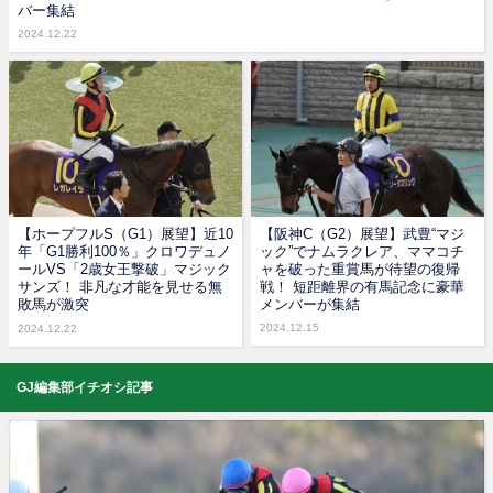
バー集結
2024.12.22
【ホープフルS（G1）展望】近10
【阪神C（G2）展望】武豊“マジ
年「G1勝利100％」クロワデュノ
ック”でナムラクレア、ママコチ
ールVS「2歳女王撃破」マジック
ャを破った重賞馬が待望の復帰
サンズ！ 非凡な才能を見せる無
戦！ 短距離界の有馬記念に豪華
敗馬が激突
メンバーが集結
2024.12.15
2024.12.22
GJ編集部イチオシ記事