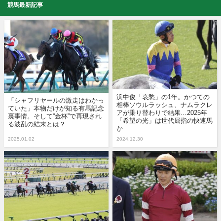
競馬最新記事
浜中俊「哀愁」の1年。かつての
「シャフリヤールの激走はわかっ
相棒ソウルラッシュ、ナムラクレ
ていた」本物だけが知る有馬記念
アが乗り替わりで結果…2025年
裏事情。そして“金杯”で再現され
「希望の光」は世代屈指の快速馬
る波乱の結末とは？
か
2025.01.02
2024.12.30