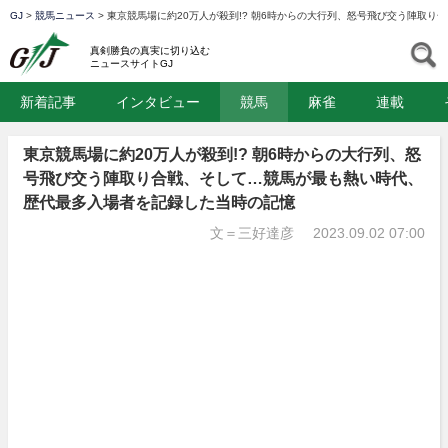
GJ
>
競馬ニュース
>
東京競馬場に約20万人が殺到!? 朝6時からの大行列、怒号飛び交う陣取
GJ
S
真剣勝負の真実に切り込む
ニュースサイトGJ
新着記事
インタビュー
競馬
麻雀
連載
東京競馬場に約20万人が殺到!? 朝6時からの大行列、怒
号飛び交う陣取り合戦、そして…競馬が最も熱い時代、
歴代最多入場者を記録した当時の記憶
文＝三好達彦
2023.09.02 07:00