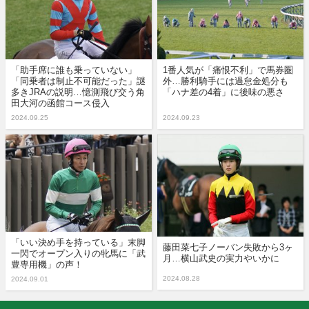
「助手席に誰も乗っていない」
1番人気が「痛恨不利」で馬券圏
「同乗者は制止不可能だった」謎
外…勝利騎手には過怠金処分も
多きJRAの説明…憶測飛び交う角
「ハナ差の4着」に後味の悪さ
田大河の函館コース侵入
2024.09.25
2024.09.23
「いい決め手を持っている」末脚
藤田菜七子ノーバン失敗から3ヶ
一閃でオープン入りの牝馬に「武
月…横山武史の実力やいかに
豊専用機」の声！
2024.08.28
2024.09.01