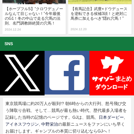
【ホープフルS】“クロワデュノー
【有馬記念】武豊×ドウデュース
ルなんて目じゃない！”今年最後
を逆転できる候補3頭！と絶対に
のG1！冬の中山で走る穴馬の法
馬券に加えるべき“隠れ穴馬！”
則、名門調教師絶賛の穴馬！
2024.12.20
2024.12.24
SNS
東京競馬場に約20万人が殺到!? 朝6時からの大行列、怒号飛び交
う陣取り合戦、そして…競馬が最も熱い時代、歴代最多入場者を
記録した当時の記憶のページです。GJは、競馬、
日本ダービー
,
アイネスフウジン
,
中野栄治
の最新ニュースをファンにいち早く
お届けします。ギャンブルの本質に切り込むならGJへ！