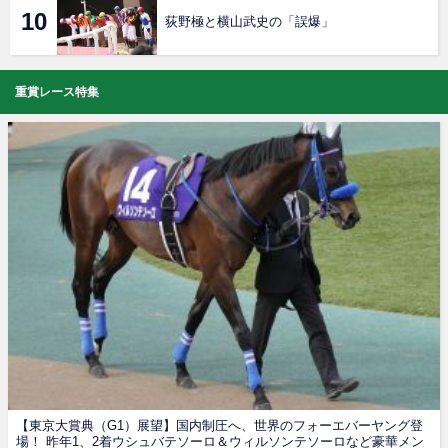
荻野極と横山武史の「誤爆」
重賞レース特集
【東京大賞典（G1）展望】国内制圧へ、世界のフォーエバーヤング登
場！ 昨年1、2着ウシュバテソーロ＆ウィルソンテソーロなど豪華メン