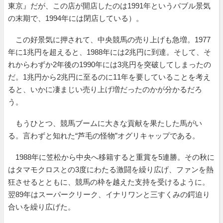
東京』だが、この店が開店したのは1991年というバブル景気
の末期で、1994年には閉店している）。
この好景気に押されて、中央競馬の売り上げも急増。1977
年に1兆円を超えると、1988年には2兆円に到達。そして、そ
れからわずか2年後の1990年には3兆円を突破してしまったの
だ。1兆円から2兆円に至るのに11年を要していることを考え
ると、いかに凄まじい売り上げ増だったのかが分かるだろ
う。
もうひとつ、競馬ブームに大きな貢献を果たした馬がい
る。言わずと知れた“芦毛の怪物”オグリキャップである。
1988年に笠松から中央へ移籍すると重賞を5連勝。その秋に
はタマモクロスとの3度にわたる激闘を繰り広げ、ファンを熱
狂させるとともに、競馬の枠を越えた支持を受けるように。
翌89年はスーパークリーク、イナリワンと三すくみの鍔迫り
合いを繰り広げた。