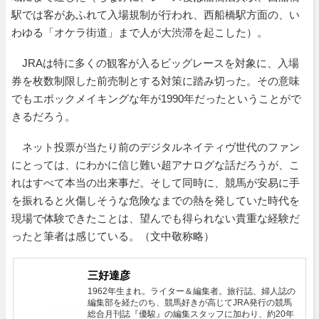
駅では客があふれて入場規制が行われ、西船橋駅方面の、い
わゆる「オケラ街道」まで人が大渋滞を起こした）。
JRAは特に多くの観客が入るビッグレースを対象に、入場
券を枚数制限した前売制とする対策に踏み切った。その意味
でもエポックメイキングな年が1990年だったということがで
きるだろう。
ネット投票が当たり前のデジタルネイティヴ世代のファン
にとっては、にわかに信じ難い超アナログな話だろうが、こ
れはすべて本当の出来事だ。そして同時に、競馬が安易に手
を振れると火傷しそうな危険なまでの熱を発していた時代を
現場で体験できたことは、望んでも得られない貴重な経験だ
ったと筆者は感じている。（文中敬称略）
三好達彦
1962年生まれ。ライター＆編集者。旅行誌、婦人誌の
編集部を経たのち、競馬好きが高じてJRA発行の競馬
総合月刊誌『優駿』の編集スタッフに加わり、約20年