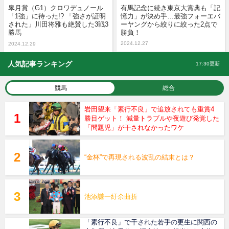
皐月賞（G1）クロワデュノール
有馬記念に続き東京大賞典も「記
「1強」に待った!? 「強さが証明
憶力」が決め手…最強フォーエバ
された」川田将雅も絶賛した3戦3
ーヤングから絞りに絞った2点で
勝馬
勝負！
2024.12.27
2024.12.29
人気記事ランキング
17:30更新
競馬
総合
岩田望来「素行不良」で追放されても重賞4
勝目ゲット！ 減量トラブルや夜遊び発覚した
「問題児」が干されなかったワケ
“金杯”で再現される波乱の結末とは？
池添謙一紆余曲折
「素行不良」で干された若手の更生に関西の