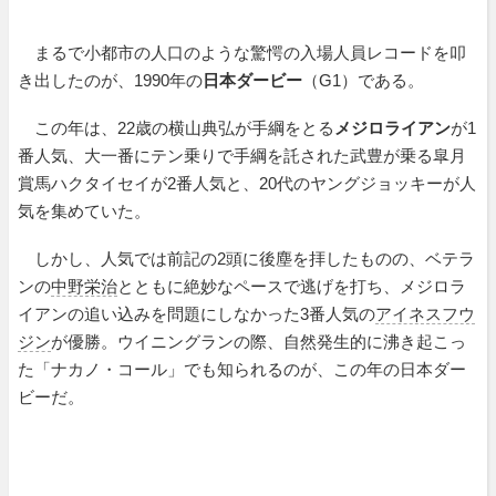
まるで小都市の人口のような驚愕の入場人員レコードを叩
き出したのが、1990年の
日本ダービー
（G1）である。
この年は、22歳の横山典弘が手綱をとる
メジロライアン
が1
番人気、大一番にテン乗りで手綱を託された武豊が乗る皐月
賞馬ハクタイセイが2番人気と、20代のヤングジョッキーが人
気を集めていた。
しかし、人気では前記の2頭に後塵を拝したものの、ベテラ
ンの
中野栄治
とともに絶妙なペースで逃げを打ち、メジロラ
イアンの追い込みを問題にしなかった3番人気の
アイネスフウ
ジン
が優勝。ウイニングランの際、自然発生的に沸き起こっ
た「ナカノ・コール」でも知られるのが、この年の日本ダー
ビーだ。