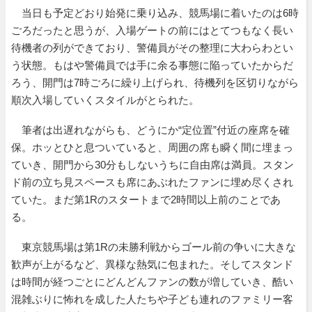
当日も予定どおり始発に乗り込み、競馬場に着いたのは6時
ごろだったと思うが、入場ゲートの前にはとてつもなく長い
待機者の列ができており、警備員がその整理に大わらわとい
う状態。もはや警備員では手に余る事態に陥っていたからだ
ろう、開門は7時ごろに繰り上げられ、待機列を区切りながら
順次入場していくスタイルがとられた。
筆者は出遅れながらも、どうにか“定位置”付近の座席を確
保。ホッとひと息ついていると、周囲の席も瞬く間に埋まっ
ていき、開門から30分もしないうちに自由席は満員。スタン
ド前の立ち見スペースも席にあぶれたファンに埋め尽くされ
ていた。まだ第1Rのスタートまで2時間以上前のことであ
る。
東京競馬場は第1Rの未勝利戦からゴール前の争いに大きな
歓声が上がるなど、異様な熱気に包まれた。そしてスタンド
は時間が経つごとにどんどんファンの数が増していき、酷い
混雑ぶりに怖れを成した人たちや子ども連れのファミリー客