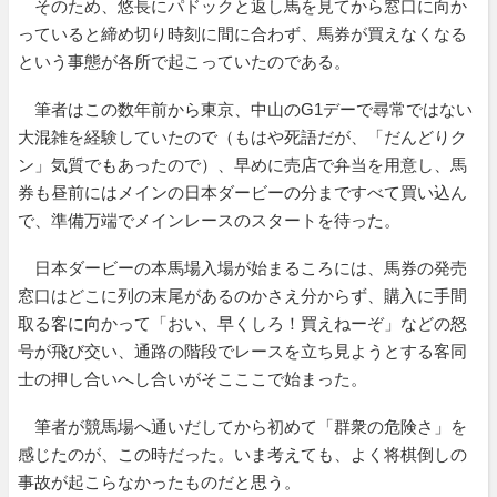
そのため、悠長にパドックと返し馬を見てから窓口に向か
っていると締め切り時刻に間に合わず、馬券が買えなくなる
という事態が各所で起こっていたのである。
筆者はこの数年前から東京、中山のG1デーで尋常ではない
大混雑を経験していたので（もはや死語だが、「だんどりク
ン」気質でもあったので）、早めに売店で弁当を用意し、馬
券も昼前にはメインの日本ダービーの分まですべて買い込ん
で、準備万端でメインレースのスタートを待った。
日本ダービーの本馬場入場が始まるころには、馬券の発売
窓口はどこに列の末尾があるのかさえ分からず、購入に手間
取る客に向かって「おい、早くしろ！買えねーぞ」などの怒
号が飛び交い、通路の階段でレースを立ち見ようとする客同
士の押し合いへし合いがそこここで始まった。
筆者が競馬場へ通いだしてから初めて「群衆の危険さ」を
感じたのが、この時だった。いま考えても、よく将棋倒しの
事故が起こらなかったものだと思う。