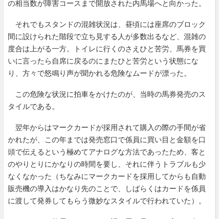
の相当数が障害コースまで開放された内馬場へと向かった。
それでもスタンドの混雑状況は、昼頃には座席のブロック
間に設けられた階段で立ち見する人が多数出るなど、混雑の
度合は上がる一方。トイレに行くのさえひと苦労、馬券を買
いに言ったら自席に戻るのにまたひと苦労という状態にな
り、方々で怒鳴り声が聞かれる危険なムードが漂った。
この危険な状況に拍車をかけたのが、当時の馬券発売のス
タイルである。
翌年からはマークカードが採用されて購入の際の手間が省
かれたが、この年までは発売窓口で係員に買い目と金額を口
頭で伝えるという極めてアナログな方法であったため、客と
のやりとりにかなりの時間を要し、それに伴うトラブルも少
なくなかった（ちなみにマークカードを採用してからも自動
販売機の導入はかなり先のことで、しばらくはカードを係員
に渡して発券してもらう微妙なスタイルで行われていた）。