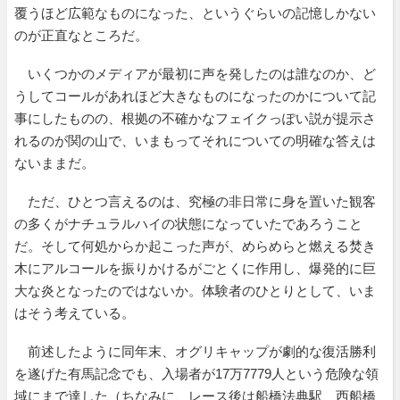
覆うほど広範なものになった、というぐらいの記憶しかない
のが正直なところだ。
いくつかのメディアが最初に声を発したのは誰なのか、ど
うしてコールがあれほど大きなものになったのかについて記
事にしたものの、根拠の不確かなフェイクっぽい説が提示さ
れるのが関の山で、いまもってそれについての明確な答えは
ないままだ。
ただ、ひとつ言えるのは、究極の非日常に身を置いた観客
の多くがナチュラルハイの状態になっていたであろうこと
だ。そして何処からか起こった声が、めらめらと燃える焚き
木にアルコールを振りかけるがごとくに作用し、爆発的に巨
大な炎となったのではないか。体験者のひとりとして、いま
はそう考えている。
前述したように同年末、オグリキャップが劇的な復活勝利
を遂げた有馬記念でも、入場者が17万7779人という危険な領
域にまで達した（ちなみに、レース後は船橋法典駅、西船橋