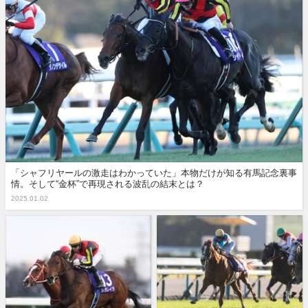
「シャフリヤールの激走はわかっていた」本物だけが知る有馬記念裏事
情。そして“金杯”で再現される波乱の結末とは？
2025.01.02