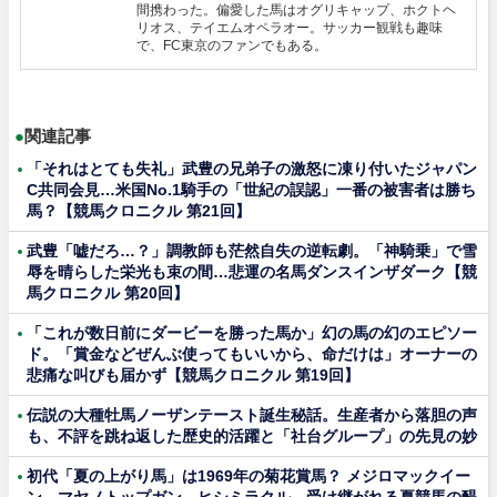
間携わった。偏愛した馬はオグリキャップ、ホクトヘ
リオス、テイエムオペラオー。サッカー観戦も趣味
で、FC東京のファンでもある。
●
関連記事
「それはとても失礼」武豊の兄弟子の激怒に凍り付いたジャパン
C共同会見…米国No.1騎手の「世紀の誤認」一番の被害者は勝ち
馬？【競馬クロニクル 第21回】
武豊「嘘だろ…？」調教師も茫然自失の逆転劇。「神騎乗」で雪
辱を晴らした栄光も束の間…悲運の名馬ダンスインザダーク【競
馬クロニクル 第20回】
「これが数日前にダービーを勝った馬か」幻の馬の幻のエピソー
ド。「賞金などぜんぶ使ってもいいから、命だけは」オーナーの
悲痛な叫びも届かず【競馬クロニクル 第19回】
伝説の大種牡馬ノーザンテースト誕生秘話。生産者から落胆の声
も、不評を跳ね返した歴史的活躍と「社台グループ」の先見の妙
初代「夏の上がり馬」は1969年の菊花賞馬？ メジロマックイー