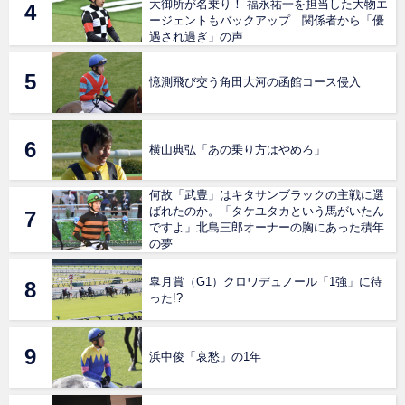
大御所が名乗り！ 福永祐一を担当した大物エ
ージェントもバックアップ…関係者から「優
遇され過ぎ」の声
憶測飛び交う角田大河の函館コース侵入
横山典弘「あの乗り方はやめろ」
何故「武豊」はキタサンブラックの主戦に選
ばれたのか。「タケユタカという馬がいたん
ですよ」北島三郎オーナーの胸にあった積年
の夢
皐月賞（G1）クロワデュノール「1強」に待
った!?
浜中俊「哀愁」の1年