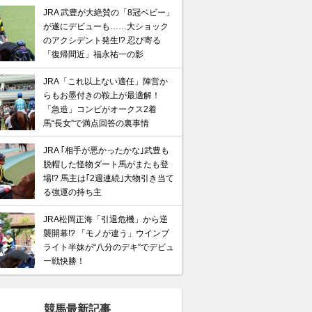
JRA 武豊が大絶賛の「8冠ベビー」
が遂にデビューも……大ショック
のアクシデント発生!? 忍び寄る
「復帰間近」福永祐一の影
JRA「これ以上ない適任」陣営か
らもお墨付きの鞍上が最適解！
「急造」コンビがオークス2着
馬“長女”で満点回答の裏事情
JRA ｢相手が悪かったかな｣武豊も
脱帽した怪物ダート馬がまたも登
場!? 馬主は｢2週連続｣大物引き当て
る強運の持ち主
JRA松岡正海「引退危機」から逆
襲開幕!? 「モノが違う」ウインブ
ライト半妹が“八分のデキ”でデビュ
ー戦快勝！
競馬最新記事