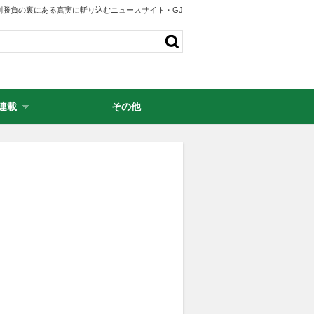
剣勝負の裏にある真実に斬り込むニュースサイト・GJ
連載
その他
・