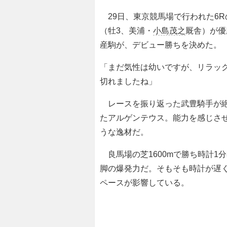
29日、東京競馬場で行われた6R
（牡3、美浦・
小島茂之
厩舎）が優
産駒が、デビュー勝ちを決めた。
「まだ気性は幼いですが、リラッ
切れましたね」
レースを振り返った武豊騎手が絶
たアルゲンテウス。能力を感じさ
うな逸材だ。
良馬場の芝1600mで勝ち時計1
脚の爆発力だ。そもそも時計が遅く
ペースが影響している。