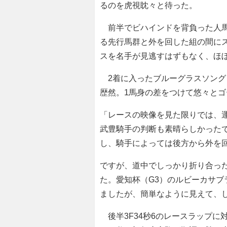
るのを虎視眈々と待った。
前半でビハインドを背負った人馬
る先行馬群と外を回した組の間に
スを名手が見逃すはずもなく、ほ
2着に入ったブルーグラスソング
歴然。1馬身の差をつけて悠々と
「レースの映像を見た限りでは、
武豊騎手の判断も素晴らしかった
し、騎手によっては後方から外を
ですが、道中でしっかり折り合っ
た。愛知杯（G3）のルビーカサ
ましたが、簡単なように見えて、
後半3F34秒6のレースラップに