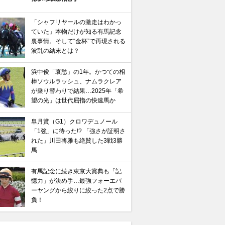
「シャフリヤールの激走はわかっ
ていた」本物だけが知る有馬記念
裏事情。そして“金杯”で再現される
波乱の結末とは？
浜中俊「哀愁」の1年。かつての相
棒ソウルラッシュ、ナムラクレア
が乗り替わりで結果…2025年「希
望の光」は世代屈指の快速馬か
皐月賞（G1）クロワデュノール
「1強」に待った!? 「強さが証明さ
れた」川田将雅も絶賛した3戦3勝
馬
有馬記念に続き東京大賞典も「記
憶力」が決め手…最強フォーエバ
ーヤングから絞りに絞った2点で勝
負！