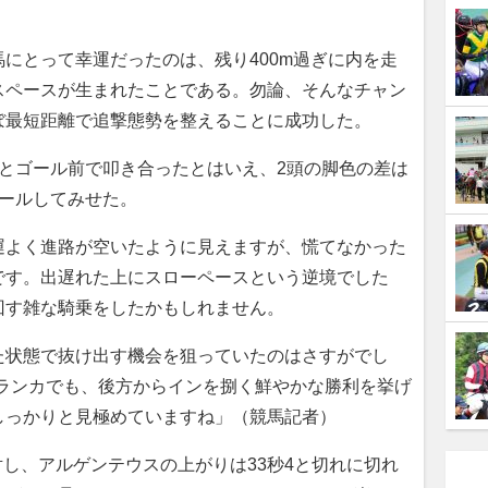
にとって幸運だったのは、残り400m過ぎに内を走
スペースが生まれたことである。勿論、そんなチャン
ぼ最短距離で追撃態勢を整えることに成功した。
とゴール前で叩き合ったとはいえ、2頭の脚色の差は
ゴールしてみせた。
運よく進路が空いたように見えますが、慌てなかった
です。出遅れた上にスローペースという逆境でした
回す雑な騎乗をしたかもしれません。
た状態で抜け出す機会を狙っていたのはさすがでし
ブランカでも、後方からインを捌く鮮やかな勝利を挙げ
しっかりと見極めていますね」（競馬記者）
対し、アルゲンテウスの上がりは33秒4と切れに切れ