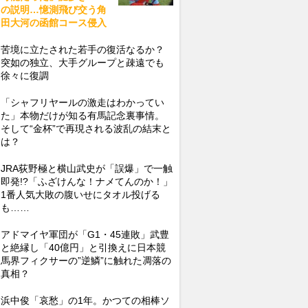
の説明…憶測飛び交う角
田大河の函館コース侵入
苦境に立たされた若手の復活なるか？
突如の独立、大手グループと疎遠でも
徐々に復調
「シャフリヤールの激走はわかってい
た」本物だけが知る有馬記念裏事情。
そして“金杯”で再現される波乱の結末と
は？
JRA荻野極と横山武史が「誤爆」で一触
即発!?「ふざけんな！ナメてんのか！」
1番人気大敗の腹いせにタオル投げる
も……
アドマイヤ軍団が「G1・45連敗」武豊
と絶縁し「40億円」と引換えに日本競
馬界フィクサーの”逆鱗”に触れた凋落の
真相？
浜中俊「哀愁」の1年。かつての相棒ソ