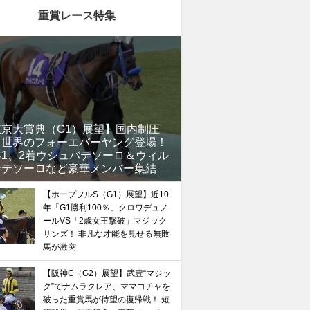
重賞レース特集
東京大賞典（G1）展望】国内制圧
、世界のフォーエバーヤング登場！
年1、2着ウシュバテソーロ＆ウィル
ンテソーロなど豪華メンバー集結
【ホープフルS（G1）展望】近10
年「G1勝利100％」クロワデュノ
ールVS「2歳女王撃破」マジック
サンズ！ 非凡な才能を見せる無敗
馬が激突
【阪神C（G2）展望】武豊“マジッ
ク”でナムラクレア、ママコチャを
破った重賞馬が待望の復帰戦！ 短