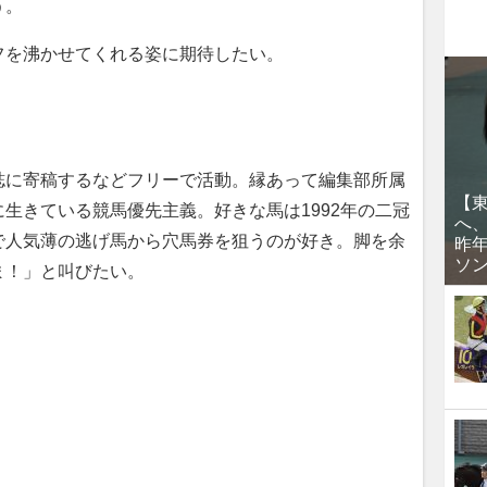
う。
を沸かせてくれる姿に期待したい。
に寄稿するなどフリーで活動。縁あって編集部所属
【
生きている競馬優先主義。好きな馬は1992年の二冠
へ
で人気薄の逃げ馬から穴馬券を狙うのが好き。脚を余
昨
ソ
ま！」と叫びたい。