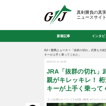
GJ
真剣勝負の真
ニュースサイト
新着記事
インタビ
GJ
>
競馬ニュース
>
「抜群の切れ」武豊も大絶
キーが上手く乗ってくれた」
2022.01.31 19:00
JRA「抜群の切れ
親がキレッキレ！ 
キーが上手く乗って
【この記事のキーワード】
#武豊
,
#新馬
,
#アルゲンテウ