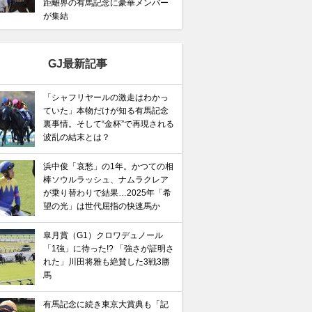
距離界の有馬記念に豪華メンバー
が集結
GJ最新記事
「シャフリヤールの激走はわかっ
ていた」本物だけが知る有馬記念
裏事情。そして“金杯”で再現される
波乱の結末とは？
浜中俊「哀愁」の1年。かつての相
棒ソウルラッシュ、ナムラクレア
が乗り替わりで結果…2025年「希
望の光」は世代屈指の快速馬か
皐月賞（G1）クロワデュノール
「1強」に待った!? 「強さが証明さ
れた」川田将雅も絶賛した3戦3勝
馬
有馬記念に続き東京大賞典も「記