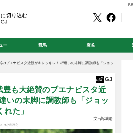
真
実に切り込む
GJ
ュー
競馬
麻雀
賛のブエナビスタ近親がキレッキレ！ 桁違いの末脚に調教師も「ジョッ
GJ
」武豊も大絶賛のブエナビスタ近
桁違いの末脚に調教師も「ジョッ
くれた」
文=高城陽
ス
,
#小島茂之