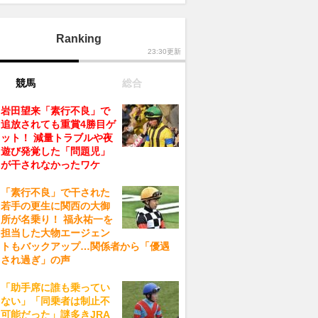
Ranking
23:30更新
競馬
総合
岩田望来「素行不良」で
追放されても重賞4勝目ゲ
ット！ 減量トラブルや夜
遊び発覚した「問題児」
が干されなかったワケ
「素行不良」で干された
若手の更生に関西の大御
所が名乗り！ 福永祐一を
担当した大物エージェン
トもバックアップ…関係者から「優遇
され過ぎ」の声
「助手席に誰も乗ってい
ない」「同乗者は制止不
可能だった」謎多きJRA