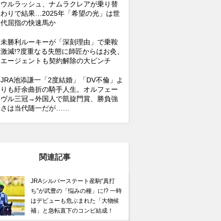
ウルラッシュ、ナムラクレアが乗り替
わりで結果…2025年「希望の光」は世
代屈指の快速馬か
未勝利ルーキーが「深刻理由」で乗鞍
激減!?度重なる失態に師匠からはお灸、
エージェントも契約解除の大ピンチ
JRA池添謙一「2度結婚」「DV不倫」よ
りも紆余曲折の騎手人生。オルフェー
ヴル三冠→外国人で凱旋門賞、勝負強
さは当代随一だが……
関連記事
JRAシルバーステート産駒“真打
ち”が武豊の「悩みの種」に!? 一時
はデビューも危ぶまれた「大物候
補」と急転直下のコンビ結成！