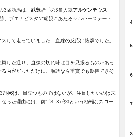
の3歳
新馬
は、
武豊
騎手の3番人気
アルゲンテウス
勝。ブエナビスタの近親にあたるシルバーステート
クスして走っていました。直線の反応は抜群でした。
賛した通り、直線の切れ味は目を見張るものがあっ
せる内容だっただけに、順調なら重賞でも期待できそ
分37秒6は、目立つものではないが、注目したいのは末
なった理由には、前半3F37秒3という極端なスロー